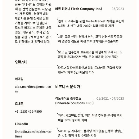
신규 이니셔티브 실행을 지원
테크 컴퍼니 (Tech Company Inc.)
05/2023
해 온 전략 컨설턴트. 시장 분
석, 재무 모델, 경영진 대상
제안서를 통해 전략을 실행
•
핀테크 고객사를 위한 Go-to-Market 계획을 수립해
가능한 계획으로 연결한다.
6개월 내 신규 매출 200만 달러 창출을 지원
모호한 비즈니스 문제를 매출
성장, 비용 관리, 부서 간 정
•
시장 규모 산정, 경쟁사 분석, 고객 인터뷰를 주도하
렬을 위한 구체적인 로드맵으
여 경영진 검토용 확장 기회 3가지를 우선순위화
로 전환하는 데 강점이 있다.
•
보고 및 인수인계 프로세스를 재설계해 고객 서비스
품질을 유지하면서 반복 운영 비용을 20% 절감
연락처
•
파트너십 파이프라인과 협상 트래커를 구축해 첫해
전략적 제휴 5건 확보에 기여
이메일
비즈니스 분석가
alex.martinez@email.co
m
이노베이트 솔루션스
01/2021 - 04/2023
(Innovate Solutions LLC.)
휴대폰
+1 (555) 456-7890
•
가격, 세그먼트 성과, 영업 퍼널 추이를 분석해 분기
매출 30% 증가에 기여
LinkedIn
•
SWOT 및 시나리오 플래닝 워크숍을 진행해 경영진
linkedin.com/in/alexmar
용 시장 확장 계획 수립을 지원
tinez