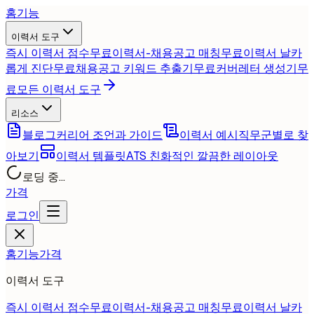
홈
기능
이력서 도구
즉시 이력서 점수
무료
이력서-채용공고 매칭
무료
이력서 날카
롭게 진단
무료
채용공고 키워드 추출기
무료
커버레터 생성기
무
료
모든 이력서 도구
리소스
블로그
커리어 조언과 가이드
이력서 예시
직무군별로 찾
아보기
이력서 템플릿
ATS 친화적인 깔끔한 레이아웃
로딩 중...
가격
로그인
홈
기능
가격
이력서 도구
즉시 이력서 점수
무료
이력서-채용공고 매칭
무료
이력서 날카