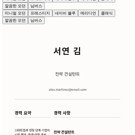
깔끔한 모던
님버스
미니멀 모던
프레스티지
네이비 블루
메리디언
클래식
깔끔한 모던
님버스
서연 김
전략 컨설턴트
alex.martinez@email.com
경력 요약
경력 사항
스타트업과 성장 단계 기업의
전략 컨설턴트
시장 평가, 운영 모델 개선,