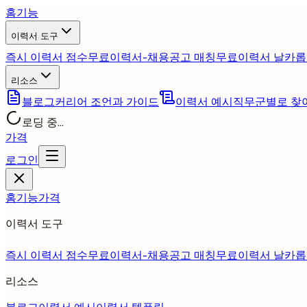
홈
기능
이력서 도구
즉시 이력서 점수
무료
이력서-채용공고 매칭
무료
이력서 날카롭
리소스
블로그
커리어 조언과 가이드
이력서 예시
직무군별로 찾
로딩 중...
가격
로그인
홈
기능
가격
이력서 도구
즉시 이력서 점수
무료
이력서-채용공고 매칭
무료
이력서 날카롭
리소스