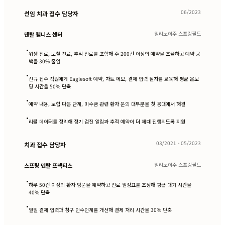
06/2023
선임 치과 접수 담당자
일리노이주 스프링필드
덴탈 웰니스 센터
•
위생 진료, 보철 진료, 추적 진료를 포함해 주 200건 이상의 예약을 조율하고 예약 공
백을 30% 줄임
•
신규 접수 직원에게 Eaglesoft 예약, 차트 메모, 결제 입력 절차를 교육해 평균 온보
딩 시간을 50% 단축
•
예약 내용, 보험 다음 단계, 미수금 관련 환자 문의 대부분을 첫 응대에서 해결
•
리콜 데이터를 정리해 정기 검진 알림과 추적 예약이 더 제때 진행되도록 지원
03/2021 - 05/2023
치과 접수 담당자
일리노이주 스프링필드
스프링 덴탈 프랙티스
•
하루 50건 이상의 환자 방문을 예약하고 진료 일정표를 조정해 평균 대기 시간을
40% 단축
•
일일 결제 입력과 청구 인수인계를 개선해 결제 처리 시간을 30% 단축