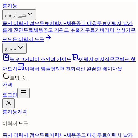
홈
기능
이력서 도구
즉시 이력서 점수
무료
이력서-채용공고 매칭
무료
이력서 날카
롭게 진단
무료
채용공고 키워드 추출기
무료
커버레터 생성기
무
료
모든 이력서 도구
리소스
블로그
커리어 조언과 가이드
이력서 예시
직무군별로 찾
아보기
이력서 템플릿
ATS 친화적인 깔끔한 레이아웃
로딩 중...
가격
로그인
홈
기능
가격
이력서 도구
즉시 이력서 점수
무료
이력서-채용공고 매칭
무료
이력서 날카