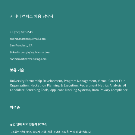
시니어 캠퍼스 채용 담당자
+1 (555) 987-6543
sophia.martinez@email.com
San Francisco, CA
linkedin.com/in/sophia-martinez
sophiamartinezrecruiting.com
보유 기술
University Partnership Development, Program Management, Virtual Career Fair
Organization, Hackathon Planning & Execution, Recruitment Metrics Analysis, AI
Candidate Screening Tools, Applicant Tracking Systems, Data Privacy Compliance
자격증
공인 인재 확보 전문가 (CTAS)
구조화된 인재 확보, 후보자 경험, 채용 운영에 초점을 둔 자격 과정입니다.