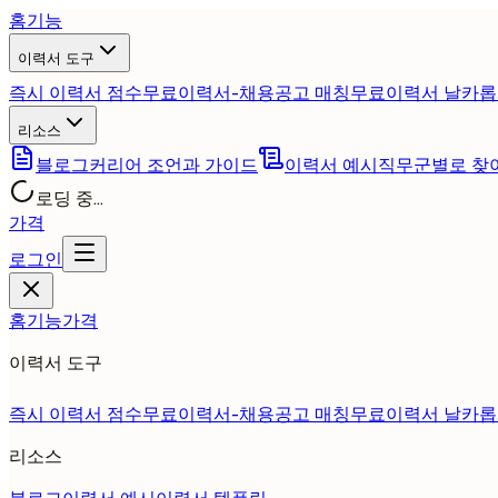
홈
기능
이력서 도구
즉시 이력서 점수
무료
이력서-채용공고 매칭
무료
이력서 날카롭
리소스
블로그
커리어 조언과 가이드
이력서 예시
직무군별로 찾
로딩 중...
가격
로그인
홈
기능
가격
이력서 도구
즉시 이력서 점수
무료
이력서-채용공고 매칭
무료
이력서 날카롭
리소스