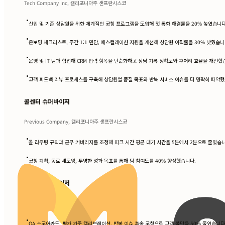
Tech Company Inc, 캘리포니아주 샌프란시스코
•
신입 및 기존 상담원을 위한 체계적인 코칭 프로그램을 도입해 첫 통화 해결률을 20% 높였습니다
•
온보딩 체크리스트, 주간 1:1 면담, 에스컬레이션 지원을 개선해 상담원 이직률을 30% 낮췄습니
•
운영 및 IT 팀과 협업해 CRM 입력 항목을 단순화하고 상담 기록 정확도와 후처리 효율을 개선했
•
고객 피드백 리뷰 프로세스를 구축해 상담원별 품질 목표와 반복 서비스 이슈를 더 명확히 파악했
콜센터 슈퍼바이저
Previous Company, 캘리포니아주 샌프란시스코
•
콜 라우팅 규칙과 근무 커버리지를 조정해 피크 시간 평균 대기 시간을 5분에서 2분으로 줄였습니
•
코칭 계획, 동료 섀도잉, 투명한 성과 목표를 통해 팀 참여도를 40% 향상했습니다.
콜센터 슈퍼바이저
Old Company Inc, 캘리포니아주 샌프란시스코
•
QA 스코어카드, 평가 기준 캘리브레이션, 반복 이슈 후속 코칭으로 고객 불만을 50% 줄였습니다