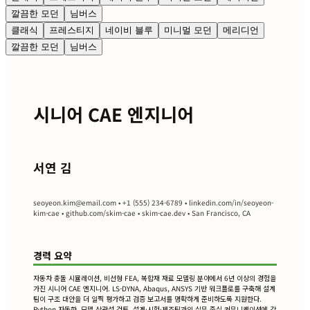
깔끔한 모던
님버스
클래식
프레스티지
네이비 블루
미니멀 모던
메리디언
깔끔한 모던
님버스
시니어 CAE 엔지니어
서연 김
seoyeon.kim@email.com
• +1 (555) 234-6789 • linkedin.com/in/seoyeon-
kim-cae • github.com/skim-cae • skim-cae.dev • San Francisco, CA
경력 요약
자동차 충돌 시뮬레이션, 비선형 FEA, 복합재 재료 모델링 분야에서 6년 이상의 경험을
가진 시니어 CAE 엔지니어. LS-DYNA, Abaqus, ANSYS 기반 워크플로를 구축해 설계
팀이 구조 대안을 더 일찍 평가하고 검증 보고서를 명확하게 준비하도록 지원한다.
Python 자동화, 모델 상관성 검토, 설계·시험·제조팀과의 실무 중심 커뮤니케이션에 강