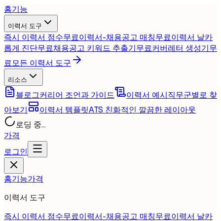
홈
기능
이력서 도구
즉시 이력서 점수
무료
이력서-채용공고 매칭
무료
이력서 날카
롭게 진단
무료
채용공고 키워드 추출기
무료
커버레터 생성기
무
료
모든 이력서 도구
리소스
블로그
커리어 조언과 가이드
이력서 예시
직무군별로 찾
아보기
이력서 템플릿
ATS 친화적인 깔끔한 레이아웃
로딩 중...
가격
로그인
홈
기능
가격
이력서 도구
즉시 이력서 점수
무료
이력서-채용공고 매칭
무료
이력서 날카