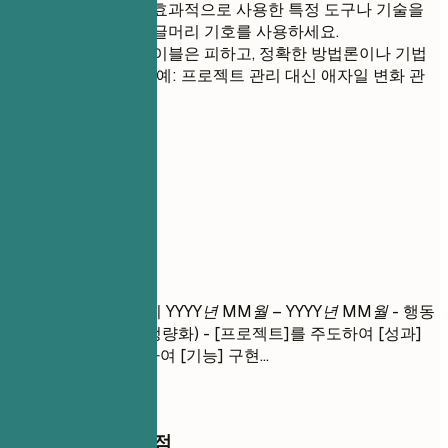
과거 직무에서 효과적으로 사용한 특정 도구나 기술을
강조하기 위해 글머리 기호를 사용하세요.
모호한 스킬 레이블은 피하고, 정확한 방법론이나 기법
을 명시하세요 (예: 프로젝트 관리 대신 애자일 변화 관
리).
04
실무 경력
실무 경력
직책
| 회사명 | 근무지
YYYY년 MM월 – YYYY년 MM월
- 행동
동사 + 맥락 + 결과 (정량화) - [프로젝트]를 주도하여 [성과]
달성... - [팀]과 협력하여 [기능] 구현...
작성할 때 꼭 챙길 점