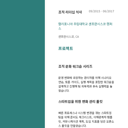
09/2015 - 06/2017
조직 리더십 석사
캘리포니아 주립대학교 샌프란시스코 캠퍼
스
샌프란시스코, CA
프로젝트
조직 문화 워크숍 시리즈
운영 변화에 대응하는 관리자를 위해 시나리오
연습, 토론 가이드, 실행 계획을 포함한 워크숍을
설계하고 진행해 팀 회복력과 후속 실행력을 높
였습니다.
스타트업을 위한 변화 관리 툴킷
빠른 프로세스나 시스템 변경을 겪는 스타트업
팀을 위해 준비도 체크리스트, 이해관계자 템플
릿, 커뮤니케이션 계획, 도입 지표를 담은 오픈소
스 툴킷을 만들었습니다.