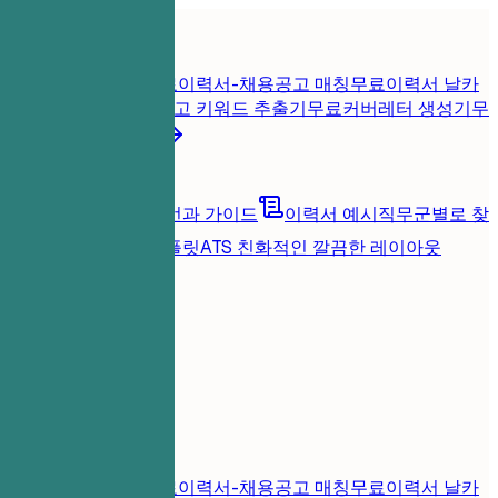
홈
기능
이력서 도구
즉시 이력서 점수
무료
이력서-채용공고 매칭
무료
이력서 날카
롭게 진단
무료
채용공고 키워드 추출기
무료
커버레터 생성기
무
료
모든 이력서 도구
리소스
블로그
커리어 조언과 가이드
이력서 예시
직무군별로 찾
아보기
이력서 템플릿
ATS 친화적인 깔끔한 레이아웃
로딩 중...
가격
로그인
홈
기능
가격
이력서 도구
즉시 이력서 점수
무료
이력서-채용공고 매칭
무료
이력서 날카