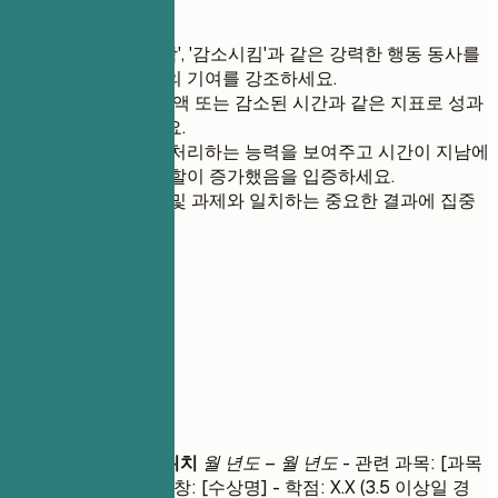
간단 팁
'개발함', '구현함', '감소시킴'과 같은 강력한 행동 동사를
사용하여 귀하의 기여를 강조하세요.
비율, 절약된 금액 또는 감소된 시간과 같은 지표로 성과
를 정량화하세요.
다양한 책임을 처리하는 능력을 보여주고 시간이 지남에
따라 리더십 역할이 증가했음을 입증하세요.
고용주의 목표 및 과제와 일치하는 중요한 결과에 집중
하세요.
05
학력
학력
학위명
|
대학교명
|
위치
월 년도 – 월 년도
- 관련 과목: [과목
1], [과목 2] - 수상/표창: [수상명] - 학점: X.X (3.5 이상일 경