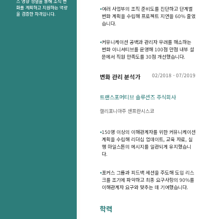
스 영향 정렬을 통해 조직 변
화를 계획하고 지원하는 역량
•
여러 사업부의 조직 준비도를 진단하고 단계별
을 검증한 자격입니다.
변화 계획을 수립해 프로젝트 지연을 60% 줄였
습니다.
•
커뮤니케이션 공백과 관리자 우려를 해소하는
변화 이니셔티브를 운영해 100점 만점 내부 설
문에서 직원 만족도를 30점 개선했습니다.
02/2018 - 07/2019
변화 관리 분석가
트랜스포머티브 솔루션즈 주식회사
캘리포니아주 샌프란시스코
•
150명 이상의 이해관계자를 위한 커뮤니케이션
계획을 수립해 리더십 업데이트, 교육 자료, 실
행 마일스톤의 메시지를 일관되게 유지했습니
다.
•
포커스 그룹과 피드백 세션을 주도해 도입 리스
크를 조기에 파악하고 최종 요구사항의 90%를
이해관계자 요구와 맞추는 데 기여했습니다.
학력