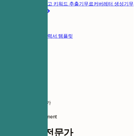
롭게 진단
무료
채용공고 키워드 추출기
무료
커버레터 생성기
무
료
모든 이력서 도구
리소스
블로그
이력서 예시
이력서 템플릿
로그인
이력서 작성기
이력서 예시
변화 관리 전문가
project-management
변화 관리 전문가