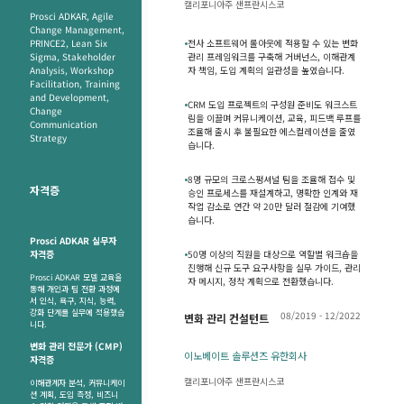
캘리포니아주 샌프란시스코
Prosci ADKAR, Agile
Change Management,
PRINCE2, Lean Six
•
전사 소프트웨어 롤아웃에 적용할 수 있는 변화
Sigma, Stakeholder
관리 프레임워크를 구축해 거버넌스, 이해관계
Analysis, Workshop
자 책임, 도입 계획의 일관성을 높였습니다.
Facilitation, Training
and Development,
•
CRM 도입 프로젝트의 구성원 준비도 워크스트
Change
림을 이끌며 커뮤니케이션, 교육, 피드백 루프를
Communication
조율해 출시 후 불필요한 에스컬레이션을 줄였
Strategy
습니다.
•
8명 규모의 크로스펑셔널 팀을 조율해 접수 및
자격증
승인 프로세스를 재설계하고, 명확한 인계와 재
작업 감소로 연간 약 20만 달러 절감에 기여했
습니다.
Prosci ADKAR 실무자
자격증
•
50명 이상의 직원을 대상으로 역할별 워크숍을
진행해 신규 도구 요구사항을 실무 가이드, 관리
Prosci ADKAR 모델 교육을
자 메시지, 정착 계획으로 전환했습니다.
통해 개인과 팀 전환 과정에
서 인식, 욕구, 지식, 능력,
강화 단계를 실무에 적용했습
08/2019 - 12/2022
변화 관리 컨설턴트
니다.
변화 관리 전문가 (CMP)
이노베이트 솔루션즈 유한회사
자격증
캘리포니아주 샌프란시스코
이해관계자 분석, 커뮤니케이
션 계획, 도입 측정, 비즈니