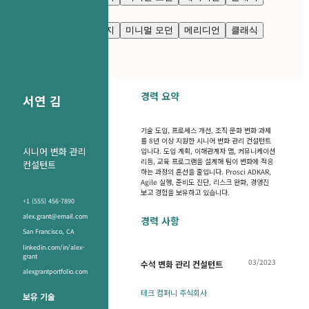
깔끔한 모던
님버스
네이비 블루
프레스티지
미니멀 모던
메리디언
클래식
깔끔한 모던
님버스
경력 요약
서연 김
기술 도입, 프로세스 개선, 조직 문화 변화 과제
를 8년 이상 지원한 시니어 변화 관리 컨설턴트
시니어 변화 관리
입니다. 도입 계획, 이해관계자 맵, 커뮤니케이션
리듬, 교육 프로그램을 설계해 팀이 변화에 적응
컨설턴트
하는 과정의 혼선을 줄입니다. Prosci ADKAR,
Agile 실행, 준비도 진단, 리스크 완화, 경영진
보고 경험을 보유하고 있습니다.
+1 (555) 456-7890
alex.grant@email.com
경력 사항
San Francisco, CA
linkedin.com/in/alex-
grant
03/2023
수석 변화 관리 컨설턴트
alexgrantportfolio.com
테크 컴퍼니 주식회사
보유 기술