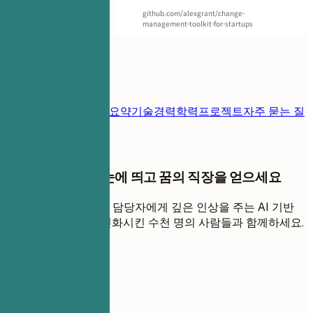
github.com/alexgrant/change-
management-toolkit-for-startups
목차
이력서 템플릿
연락처
요약
기술
경력
학력
프로젝트
자주 묻는 질
문
채용 담당자에게 눈에 띄고 꿈의 직장을 얻으세요
ATS를 통과하고 채용 담당자에게 깊은 인상을 주는 AI 기반
이력서로 커리어를 변화시킨 수천 명의 사람들과 함께하세요.
지금 만들기 시작
이 템플릿 공유