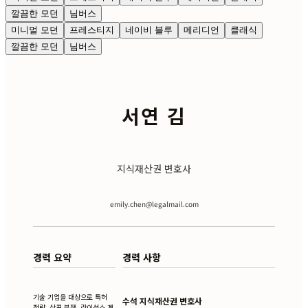
깔끔한 모던
님버스
미니멀 모던
프레스티지
네이비 블루
메리디언
클래식
깔끔한 모던
님버스
서연 김
지식재산권 변호사
emily.chen@legalmail.com
경력 요약
경력 사항
기술 기업을 대상으로 특허
수석 지식재산권 변호사
전략, 상표 분쟁, 라이선스 계