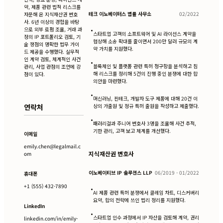
약, 제품 관련 법적 리스크를
테크 이노베이터스 법률 사무소
02/2022
자문해 온 지식재산권 변호
사. 6년 이상의 경험을 바탕
으로 외부 로펌 조율, 거래 과
•
스타트업 고객의 소프트웨어 및 AI 라이선스 계약을
정의 IP 포트폴리오 검토, 기
협상해 소송 확대를 줄이면서 200만 달러 규모의 계
술 쟁점의 명확한 법무 가이
약 가치를 지원했다.
드 제공을 수행했다. 실무적
인 계약 검토, 체계적인 사건
•
블록체인 및 플랫폼 관련 특허 청구항을 분석하고 침
관리, 사업 관점의 조언에 강
해 리스크를 정리해 5건의 진행 중인 분쟁에 대한 합
점이 있다.
의안을 마련했다.
•
머신러닝, 핀테크, 개발자 도구 제품에 대해 20건 이
연락처
상의 가출원 및 정규 특허 출원을 작성하고 제출했다.
•
패러리걸과 주니어 변호사 3명을 조율해 사건 추적,
기한 관리, 고객 보고 체계를 개선했다.
이메일
emily.chen@legalmail.c
지식재산권 변호사
om
이노베이티브 IP 솔루션스 LLP
06/2019 - 01/2022
휴대폰
+1 (555) 432-7890
•
AI 제품 관련 특허 분쟁에서 클레임 차트, 디스커버리
요약, 합의 전략에 쓰인 법리 정리를 지원했다.
LinkedIn
•
스타트업 인수 과정에서 IP 자산을 검토해 계약, 권리
linkedin.com/in/emily-