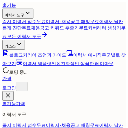
홈
기능
이력서 도구
즉시 이력서 점수
무료
이력서-채용공고 매칭
무료
이력서 날카
롭게 진단
무료
채용공고 키워드 추출기
무료
커버레터 생성기
무
료
모든 이력서 도구
리소스
블로그
커리어 조언과 가이드
이력서 예시
직무군별로 찾
아보기
이력서 템플릿
ATS 친화적인 깔끔한 레이아웃
로딩 중...
가격
로그인
홈
기능
가격
이력서 도구
즉시 이력서 점수
무료
이력서-채용공고 매칭
무료
이력서 날카