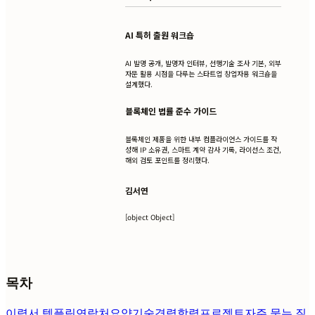
AI 특허 출원 워크숍
AI 발명 공개, 발명자 인터뷰, 선행기술 조사 기본, 외부
자문 활용 시점을 다루는 스타트업 창업자용 워크숍을
설계했다.
블록체인 법률 준수 가이드
블록체인 제품을 위한 내부 컴플라이언스 가이드를 작
성해 IP 소유권, 스마트 계약 감사 기록, 라이선스 조건,
해외 검토 포인트를 정리했다.
김서연
[object Object]
목차
이력서 템플릿
연락처
요약
기술
경력
학력
프로젝트
자주 묻는 질