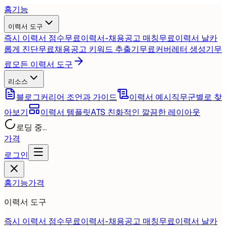
홈
기능
이력서 도구
즉시 이력서 점수
무료
이력서-채용공고 매칭
무료
이력서 날카
롭게 진단
무료
채용공고 키워드 추출기
무료
커버레터 생성기
무
료
모든 이력서 도구
리소스
블로그
커리어 조언과 가이드
이력서 예시
직무군별로 찾
아보기
이력서 템플릿
ATS 친화적인 깔끔한 레이아웃
로딩 중...
가격
로그인
홈
기능
가격
이력서 도구
즉시 이력서 점수
무료
이력서-채용공고 매칭
무료
이력서 날카