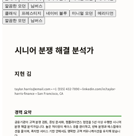
깔끔한 모던
님버스
클래식
프레스티지
네이비 블루
미니멀 모던
메리디언
깔끔한 모던
님버스
시니어 분쟁 해결 분석가
지현 김
taylor.harris@email.com
• +1 (555) 432-7890 • linkedin.com/in/taylor-
harris-finance • San Francisco, CA
경력 요약
금융기관의 고객 분쟁 검토, 증빙 문서화, 컴플라이언스 협업을 5년 이상 수행한 시니어
분쟁 해결 분석가입니다. 높은 처리량의 케이스 큐를 관리하고, 반복 분쟁과 에스컬레이
션을 줄이며, 촉박한 서비스 기한 안에서도 명확한 고객 커뮤니케이션을 유지해 왔습니
다.