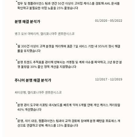
•
법무 및 컴플라이언스 팀과 연간 50건 이상의 고위험 케이스를 검토해 AML 문서를
확인하고 불필요한 위험 노출을 25% 줄였습니다
01/2020 - 05/2022
분쟁 해결 분석가
뱅크 오브 아메리카, 캘리포니아주 샌프란시스코
•
월 300건 이상의 고객 분쟁을 처리하며 표준 7일 서비스 기한 내 95%의 정시 해결
률을 유지했습니다
•
분쟁 트렌드 추적표를 관리해 반복되는 가맹점 및 계좌 이슈를 파악하고, 2년 동안 분
쟁 물량을 30% 줄인 정책 개선을 지원했습니다
12/2017 - 12/2019
주니어 분쟁 해결 분석가
씨티은행, 캘리포니아주 샌프란시스코
•
분쟁 관리 도구와 리포팅 대시보드를 빠르게 익혀 6개월 안에 개인 케이스 처리량을
40% 개선했습니다
•
운영, 사기 대응, 컴플라이언스 팀과의 교차 검토에 참여해 분쟁 패턴을 프로세스 개
선으로 연결하고 반복 케이스를 15% 줄였습니다