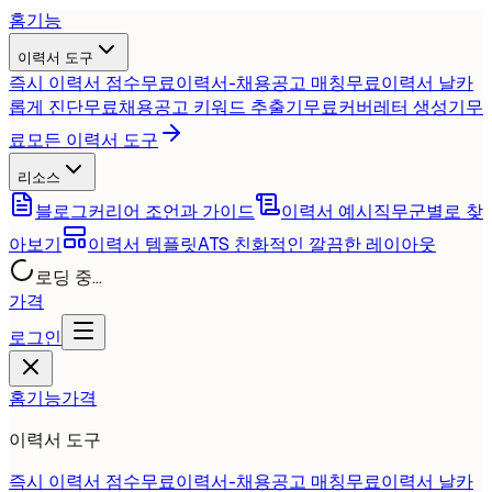
홈
기능
이력서 도구
즉시 이력서 점수
무료
이력서-채용공고 매칭
무료
이력서 날카
롭게 진단
무료
채용공고 키워드 추출기
무료
커버레터 생성기
무
료
모든 이력서 도구
리소스
블로그
커리어 조언과 가이드
이력서 예시
직무군별로 찾
아보기
이력서 템플릿
ATS 친화적인 깔끔한 레이아웃
로딩 중...
가격
로그인
홈
기능
가격
이력서 도구
즉시 이력서 점수
무료
이력서-채용공고 매칭
무료
이력서 날카