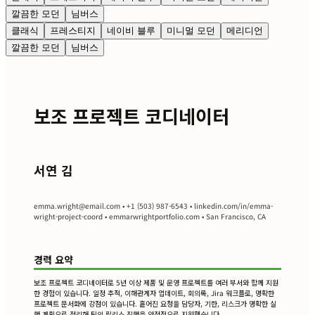
깔끔한 모던
님버스
클래식
프레스티지
네이비 블루
미니멀 모던
메리디언
깔끔한 모던
님버스
보조 프로젝트 코디네이터
서연 김
emma.wright@email.com
• +1 (503) 987-6543 • linkedin.com/in/emma-
wright-project-coord • emmarwrightportfolio.com • San Francisco, CA
경력 요약
보조 프로젝트 코디네이터로 5년 이상 제품 및 운영 프로젝트를 여러 부서와 함께 지원
한 경험이 있습니다. 일정 추적, 이해관계자 업데이트, 회의록, Jira 워크플로, 명확한
프로젝트 문서화에 강점이 있습니다. 흩어진 요청을 담당자, 기한, 리스크가 명확한 실
행 계획으로 정리해 팀의 릴리스 진행을 안정적으로 지원했습니다.