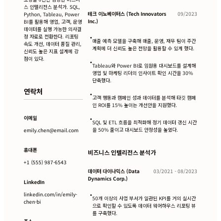
스 인텔리전스 분석가. SQL,
테크 이노베이터스 (Tech Innovators
09/2023
Python, Tableau, Power
Inc.)
BI를 활용해 영업, 고객, 운영
데이터를 실행 가능한 의사결
정 자료로 전환한다. 리포팅
•
매출 예측 모델을 구축해 매출, 운영, 재무 팀이 주간
속도 개선, 데이터 품질 관리,
계획에 더 신뢰도 높은 전망을 활용할 수 있게 했다.
신뢰도 높은 지표 설계에 강
점이 있다.
•
Tableau와 Power BI로 임원용 대시보드를 설계해
영업 및 마케팅 리더의 인사이트 확인 시간을 30%
단축했다.
연락처
•
고객 행동과 캠페인 성과 데이터를 분석해 타깃 캠페
인 ROI를 15% 높이는 개선안을 지원했다.
이메일
•
SQL 및 ETL 흐름을 최적화해 정기 데이터 갱신 시간
을 50% 줄이고 대시보드 안정성을 높였다.
emily.chen@email.com
휴대폰
비즈니스 인텔리전스 분석가
+1 (555) 987-6543
데이터 다이나믹스 (Data
03/2021 - 08/2023
Dynamics Corp.)
LinkedIn
•
linkedin.com/in/emily-
50개 이상의 사업 부서가 일관된 KPI를 거의 실시간
chen-bi
으로 확인할 수 있도록 데이터 웨어하우스 리포팅 뷰
를 구축했다.