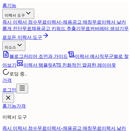
홈
기능
이력서 도구
즉시 이력서 점수
무료
이력서-채용공고 매칭
무료
이력서 날카
롭게 진단
무료
채용공고 키워드 추출기
무료
커버레터 생성기
무
료
모든 이력서 도구
리소스
블로그
커리어 조언과 가이드
이력서 예시
직무군별로 찾
아보기
이력서 템플릿
ATS 친화적인 깔끔한 레이아웃
로딩 중...
가격
로그인
홈
기능
가격
이력서 도구
즉시 이력서 점수
무료
이력서-채용공고 매칭
무료
이력서 날카