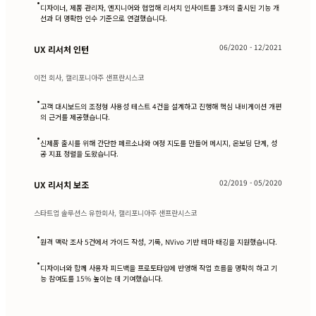
•
디자이너, 제품 관리자, 엔지니어와 협업해 리서치 인사이트를 3개의 출시된 기능 개
선과 더 명확한 인수 기준으로 연결했습니다.
06/2020 - 12/2021
UX 리서처 인턴
이전 회사, 캘리포니아주 샌프란시스코
•
고객 대시보드의 조정형 사용성 테스트 4건을 설계하고 진행해 핵심 내비게이션 개편
의 근거를 제공했습니다.
•
신제품 출시를 위해 간단한 페르소나와 여정 지도를 만들어 메시지, 온보딩 단계, 성
공 지표 정렬을 도왔습니다.
02/2019 - 05/2020
UX 리서치 보조
스타트업 솔루션스 유한회사, 캘리포니아주 샌프란시스코
•
원격 맥락 조사 5건에서 가이드 작성, 기록, NVivo 기반 테마 태깅을 지원했습니다.
•
디자이너와 함께 사용자 피드백을 프로토타입에 반영해 작업 흐름을 명확히 하고 기
능 참여도를 15% 높이는 데 기여했습니다.