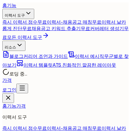
홈
기능
이력서 도구
즉시 이력서 점수
무료
이력서-채용공고 매칭
무료
이력서 날카
롭게 진단
무료
채용공고 키워드 추출기
무료
커버레터 생성기
무
료
모든 이력서 도구
리소스
블로그
커리어 조언과 가이드
이력서 예시
직무군별로 찾
아보기
이력서 템플릿
ATS 친화적인 깔끔한 레이아웃
로딩 중...
가격
로그인
홈
기능
가격
이력서 도구
즉시 이력서 점수
무료
이력서-채용공고 매칭
무료
이력서 날카