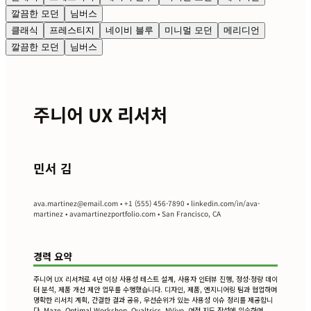
깔끔한 모던
님버스
클래식
프레스티지
네이비 블루
미니멀 모던
메리디언
깔끔한 모던
님버스
주니어 UX 리서처
민서 김
ava.martinez@email.com
• +1 (555) 456-7890 • linkedin.com/in/ava-
martinez • avamartinezportfolio.com • San Francisco, CA
경력 요약
주니어 UX 리서처로 4년 이상 사용성 테스트 설계, 사용자 인터뷰 진행, 정성·정량 데이
터 분석, 제품 개선 제안 업무를 수행했습니다. 디자인, 제품, 엔지니어링 팀과 협업하며
명확한 리서치 계획, 간결한 결과 공유, 우선순위가 있는 사용성 이슈 정리를 제공합니
다. Maze, Optimal Workshop, Qualtrics, NVivo, 여정 지도 작성에 익숙하며