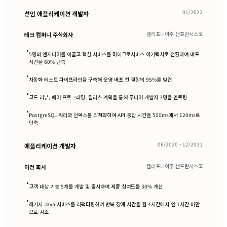
01/2022
선임 애플리케이션 개발자
캘리포니아주 샌프란시스코
테크 컴퍼니 주식회사
•
5명의 엔지니어를 이끌고 핵심 서비스를 마이크로서비스 아키텍처로 전환하여 배포
시간을 60% 단축
•
자동화 테스트 파이프라인을 구축해 운영 배포 전 결함의 95%를 발견
•
코드 리뷰, 페어 프로그래밍, 릴리스 계획을 통해 주니어 개발자 3명을 멘토링
•
PostgreSQL 쿼리와 인덱스를 최적화하여 API 응답 시간을 500ms에서 120ms로
단축
06/2020 - 12/2021
애플리케이션 개발자
캘리포니아주 샌프란시스코
이전 회사
•
고객 대상 기능 5개를 개발 및 출시하여 제품 참여도를 30% 개선
•
레거시 Java 서비스를 리팩터링하여 반복 장애 시간을 월 4시간에서 연 1시간 미만
으로 감소