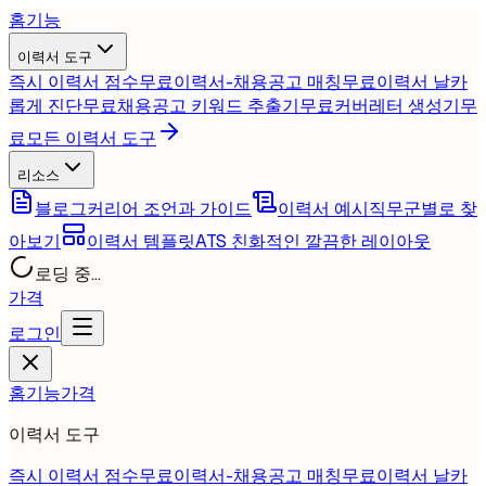
홈
기능
이력서 도구
즉시 이력서 점수
무료
이력서-채용공고 매칭
무료
이력서 날카
롭게 진단
무료
채용공고 키워드 추출기
무료
커버레터 생성기
무
료
모든 이력서 도구
리소스
블로그
커리어 조언과 가이드
이력서 예시
직무군별로 찾
아보기
이력서 템플릿
ATS 친화적인 깔끔한 레이아웃
로딩 중...
가격
로그인
홈
기능
가격
이력서 도구
즉시 이력서 점수
무료
이력서-채용공고 매칭
무료
이력서 날카