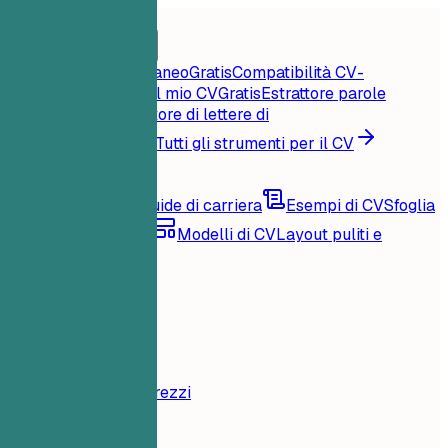
Home
Funzionalità
Strumenti per il CV
Punteggio CV istantaneo
Gratis
Compatibilità CV-
offerta
Gratis
Critica il mio CV
Gratis
Estrattore parole
chiave
Gratis
Generatore di lettere di
presentazione
Gratis
Tutti gli strumenti per il CV
Risorse
Blog
Consigli e guide di carriera
Esempi di CV
Sfoglia
per famiglia di ruoli
Modelli di CV
Layout puliti e
compatibili con ATS
Caricamento...
Prezzi
Accedi
Home
Funzionalità
Prezzi
Strumenti per il CV