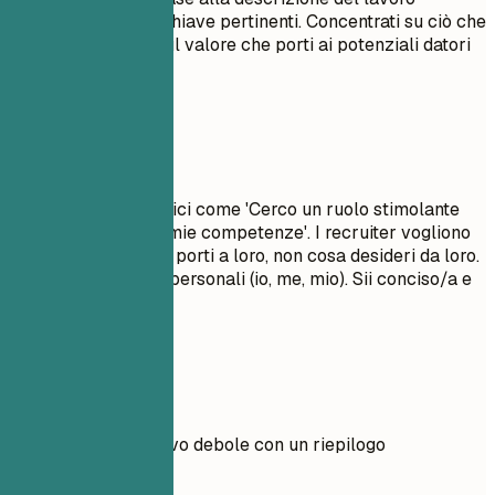
utilizzando parole chiave pertinenti. Concentrati su ciò che
ti rende unico/a e sul valore che porti ai potenziali datori
di lavoro.
Da evitare
Evita obiettivi generici come 'Cerco un ruolo stimolante
per far crescere le mie competenze'. I recruiter vogliono
sapere quale valore porti a loro, non cosa desideri da loro.
Non usare pronomi personali (io, me, mio). Sii conciso/a e
incisivo/a.
Esempi pratici
Confronta un obiettivo debole con un riepilogo
professionale forte.