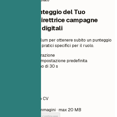
Verifica il Punteggio del Tuo
Curriculum Direttrice campagne
pubblicitarie digitali
Carica il tuo curriculum per ottenere subito un punteggio
ATS e miglioramenti pratici specifici per il ruolo.
Senza registrazione
Privato per impostazione predefinita
Di solito meno di 30 s
Il tuo CV
Trascina qui il tuo CV
Scegli file
PDF, DOCX, TXT e immagini · max 20 MB
Aggiungi il tuo CV per continuare