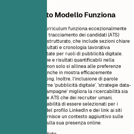
Perché Questo Modello Funziona
Questo formato di curriculum funziona eccezionalmente
bene con i sistemi di tracciamento dei candidati (ATS)
grazie al suo layout strutturato, che include sezioni chiare
per competenze, risultati e cronologia lavorativa
specificamente adattate per ruoli di pubblicità digitale.
L'uso di verbi d'azione e risultati quantificabili nella
sezione esperienze non solo si allinea alle preferenze
dell'ATS, ma mette anche in mostra efficacemente
l'impatto di Emily Wong. Inoltre, l'inclusione di parole
chiave pertinenti come 'pubblicità digitale', 'strategie data-
driven' e 'direttore campagne' migliora la ricercabilità sia
da parte dei software ATS che dei recruiter umani,
aumentando la probabilità di essere selezionati per i
colloqui. L'aggiunta del profilo LinkedIn e dei link ai siti
web professionali fornisce un contesto aggiuntivo sulle
sue competenze e sulla sua presenza online.
Punteggio CV immediato