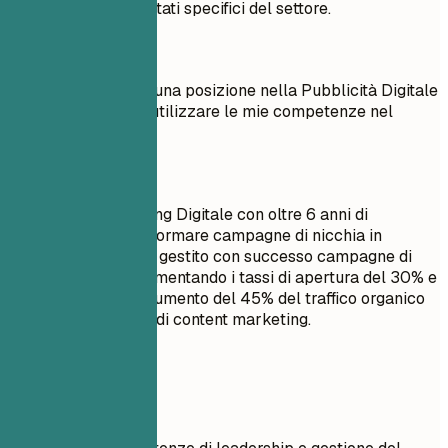
Metti in mostra risultati specifici del settore.
Meglio evitare
Obiettivo: Ottenere una posizione nella Pubblicità Digitale
che mi permetta di utilizzare le mie competenze nel
digital marketing.
Meglio così
Specialista Marketing Digitale con oltre 6 anni di
esperienza nel trasformare campagne di nicchia in
successi globali. Ho gestito con successo campagne di
email marketing, aumentando i tassi di apertura del 30% e
contribuendo a un aumento del 45% del traffico organico
attraverso strategie di content marketing.
Esempi pratici