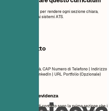
Come preparare questo curriculum
Suggerimenti pratici per rendere ogni sezione chiara,
pertinente e adatta ai sistemi ATS.
01
Dati di contatto
Dati di contatto
Nome Cognome Città, CAP Numero di Telefono | Indirizzo
Email URL Profilo LinkedIn | URL Portfolio (Opzionale)
Cosa mettere in evidenza
Le tue informazioni di contatto sono la prima sezione che i