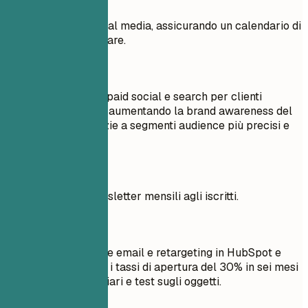
Meglio evitare
Gestito account social media, assicurando un calendario di
pubblicazione regolare.
Meglio così
Ha sviluppato piani paid social e search per clienti
ecommerce e SaaS, aumentando la brand awareness del
35% in tre mesi grazie a segmenti audience più precisi e
test creativi.
Meglio evitare
Creato e inviato newsletter mensili agli iscritti.
Meglio così
Ha gestito campagne email e retargeting in HubSpot e
AdRoll, aumentando i tassi di apertura del 30% in sei mesi
con segmenti più chiari e test sugli oggetti.