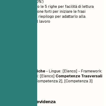
fatturato del 20%')
Mantienilo sotto le 5 righe per facilità di lettura
Usa verbi d'azione forti per iniziare le frasi
Personalizza il riepilogo per adattarlo alla
descrizione del lavoro
03
Competenze
Competenze
Competenze Tecniche
- Lingue: [Elenco] - Framework:
[Elenco] - Strumenti: [Elenco]
Competenze Trasversali
- [Competenza 1], [Competenza 2], [Competenza 3]
Cosa mettere in evidenza