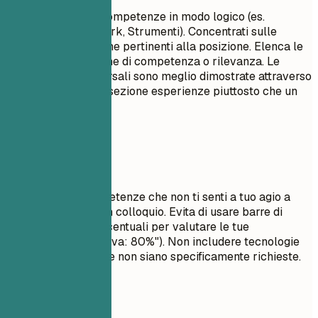
Raggruppa le tue competenze in modo logico (es.
Linguaggi, Framework, Strumenti). Concentrati sulle
competenze tecniche pertinenti alla posizione. Elenca le
competenze in ordine di competenza o rilevanza. Le
competenze trasversali sono meglio dimostrate attraverso
i punti elenco nella sezione esperienze piuttosto che un
semplice elenco.
Da evitare
Non elencare competenze che non ti senti a tuo agio a
discutere durante un colloquio. Evita di usare barre di
avanzamento o percentuali per valutare le tue
competenze (es. "Java: 80%"). Non includere tecnologie
obsolete a meno che non siano specificamente richieste.