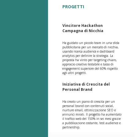
PROGETTI
Vincitore Hackathon
Campagna di Nicchia
Ha guidato un piccolo team in una sfida
pubblicitaria per un mercato di nicchia,
usando ricerca audience e dashboard
analytics per definire la strategia. La
proposta ha vinto per targeting chiaro,
approccio creativo testabile e tasso di
engagement superiore del 60% rispetto
agli altri progetti.
Iniziativa di Crescita del
Personal Brand
Ha creato un piano di crescita per un
personal brand con contenuti social,
nurture email, ottimizzazione SEO e
annunci mirati. Il progetto ha aumentato
il traffico web del 150% in sei mesi grazie
a pubblicazione costante, test audience e
partnership.