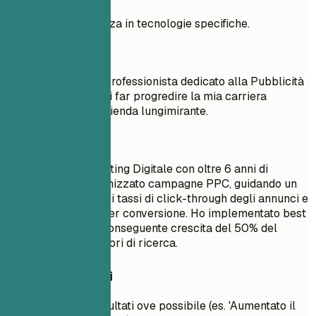
Dimostra competenza in tecnologie specifiche.
Meglio evitare
Obiettivo: Sono un professionista dedicato alla Pubblicità
Digitale che cerca di far progredire la mia carriera
lavorando con un'azienda lungimirante.
Meglio così
Coordinatore Marketing Digitale con oltre 6 anni di
esperienza. Ho ottimizzato campagne PPC, guidando un
aumento del 25% nei tassi di click-through degli annunci e
riducendo il costo per conversione. Ho implementato best
practice SEO, con conseguente crescita del 50% del
traffico web dai motori di ricerca.
Consigli rapidi
Quantifica i risultati ove possibile (es. 'Aumentato il