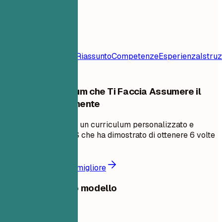
Indice
Modello di
Curriculum
Contatto
Riassunto
Competenze
Esperienza
Istru
Crea un Curriculum che Ti Faccia Assumere il
60% Più Velocemente
In pochi minuti, crea un curriculum personalizzato e
compatibile con ATS che ha dimostrato di ottenere 6 volte
più colloqui.
Crea un curriculum migliore
Condividi questo modello