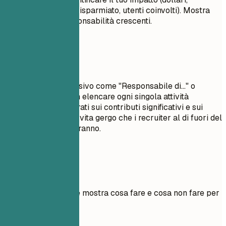
percentuali, tempo risparmiato, utenti coinvolti). Mostra
progressione e responsabilità crescenti.
Da evitare
Evita linguaggio passivo come "Responsabile di..." o
"Incaricato di...". Non elencare ogni singola attività
quotidiana; concentrati sui contributi significativi e sui
risultati misurabili. Evita gergo che i recruiter al di fuori del
tuo settore non capiranno.
Esempi pratici
Esempio pratico che mostra cosa fare e cosa non fare per
le esperienze