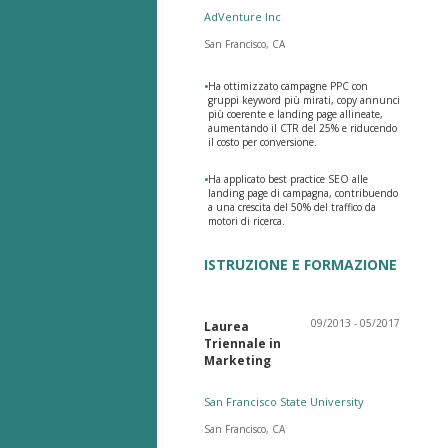
AdVenture Inc
San Francisco, CA
•
Ha ottimizzato campagne PPC con
gruppi keyword più mirati, copy annunci
più coerente e landing page allineate,
aumentando il CTR del 25% e riducendo
il costo per conversione.
•
Ha applicato best practice SEO alle
landing page di campagna, contribuendo
a una crescita del 50% del traffico da
motori di ricerca.
ISTRUZIONE E FORMAZIONE
09/2013 - 05/2017
Laurea
Triennale in
Marketing
San Francisco State University
San Francisco, CA