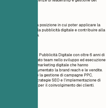
Evidenzia le competenze di leadership e gestione del
team.
Meglio evitare
Obiettivo: Cerco una posizione in cui poter applicare la
mia conoscenza della pubblicità digitale e contribuire alla
crescita dell'azienda.
Meglio così
Direttore Campagne Pubblicità Digitale con oltre 6 anni di
esperienza. Ho guidato team nello sviluppo ed esecuzione
di piani completi di marketing digitale che hanno
significativamente aumentato la brand reach e le vendite.
L'esperienza include la gestione di campagne PPC,
l'ottimizzazione di strategie SEO e l'implementazione di
soluzioni innovative per il coinvolgimento dei clienti.
Esempi pratici