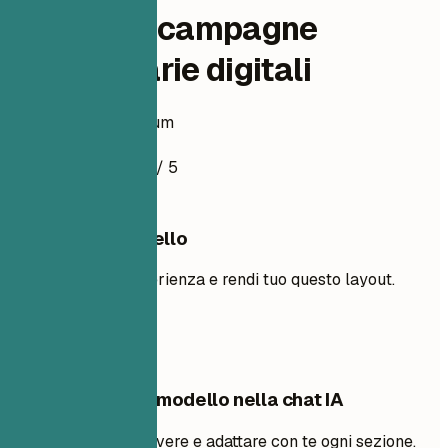
Direttrice campagne
pubblicitarie digitali
Esempio di curriculum
4.5
/ 5
Usa questo modello
Aggiungi la tua esperienza e rendi tuo questo layout.
Usa il modello
Modifica questo modello nella chat IA
Chiedi all’IA di riscrivere e adattare con te ogni sezione.