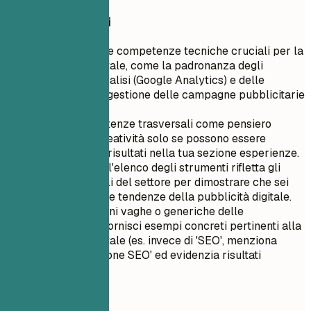
Consigli rapidi
Dai priorità alle competenze tecniche cruciali per la
pubblicità digitale, come la padronanza degli
strumenti di analisi (Google Analytics) e delle
piattaforme di gestione delle campagne pubblicitarie
(AdRoll).
Includi competenze trasversali come pensiero
strategico e creatività solo se possono essere
supportate da risultati nella tua sezione esperienze.
Assicurati che l'elenco degli strumenti rifletta gli
standard attuali del settore per dimostrare che sei
aggiornato sulle tendenze della pubblicità digitale.
Evita descrizioni vaghe o generiche delle
competenze; fornisci esempi concreti pertinenti alla
pubblicità digitale (es. invece di 'SEO', menziona
'Implementazione SEO' ed evidenzia risultati
specifici).