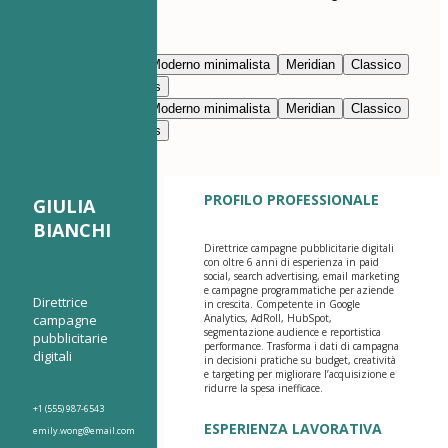
Modifica con l’IA
Blu navy
Prestigio
Moderno minimalista
Meridian
Classico
Moderno pulito
Nimbus
Blu navy
Prestigio
Moderno minimalista
Meridian
Classico
Moderno pulito
Nimbus
PROFILO PROFESSIONALE
GIULIA
BIANCHI
Direttrice campagne pubblicitarie digitali
con oltre 6 anni di esperienza in paid
social, search advertising, email marketing
e campagne programmatiche per aziende
Direttrice
in crescita. Competente in Google
campagne
Analytics, AdRoll, HubSpot,
segmentazione audience e reportistica
pubblicitarie
performance. Trasforma i dati di campagna
digitali
in decisioni pratiche su budget, creatività
e targeting per migliorare l’acquisizione e
ridurre la spesa inefficace.
+1 (555) 987-6543
ESPERIENZA LAVORATIVA
emily.wong@email.com