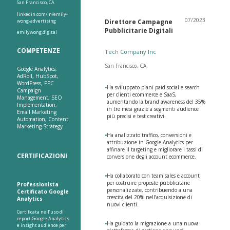
San Francisco, CA
linkedin.com/in/emily-
07/2023
wong-advertising
Direttore Campagne
Pubblicitarie Digitali
emilywong.digital
COMPETENZE
Tech Company Inc
San Francisco, CA
Google Analytics,
AdRoll, HubSpot,
WordPress, PPC
•
Ha sviluppato piani paid social e search
Campaign
per clienti ecommerce e SaaS,
Management, SEO
aumentando la brand awareness del 35%
Implementation,
in tre mesi grazie a segmenti audience
Email Marketing
più precisi e test creativi.
Automation, Content
Marketing Strategy
•
Ha analizzato traffico, conversioni e
attribuzione in Google Analytics per
affinare il targeting e migliorare i tassi di
CERTIFICAZIONI
conversione degli account ecommerce.
•
Ha collaborato con team sales e account
per costruire proposte pubblicitarie
Professionista
personalizzate, contribuendo a una
Certificato Google
crescita del 20% nell’acquisizione di
Analytics
nuovi clienti.
Certificata nell’uso di
report Google Analytics
•
Ha guidato la migrazione a una nuova
e insight audience per