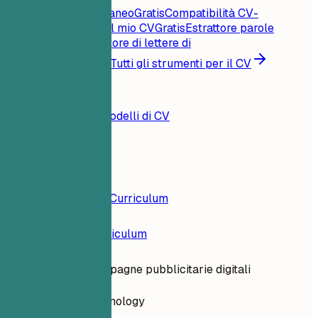
Punteggio CV istantaneo
Gratis
Compatibilità CV-
offerta
Gratis
Critica il mio CV
Gratis
Estrattore parole
chiave
Gratis
Generatore di lettere di
presentazione
Gratis
Tutti gli strumenti per il CV
Risorse
Blog
Esempi di CV
Modelli di CV
Accedi
Costruttore di Curriculum
Esempi di Curriculum
Direttrice campagne pubblicitarie digitali
information-technology