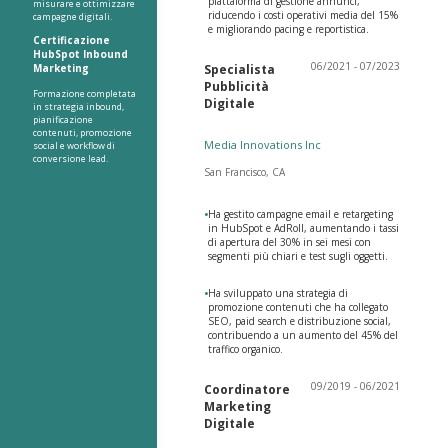
piattaforma di gestione annunci,
misurare e ottimizzare
riducendo i costi operativi media del 15%
campagne digitali.
e migliorando pacing e reportistica.
Certificazione
HubSpot Inbound
06/2021 - 07/2023
Marketing
Specialista
Pubblicità
Formazione completata
Digitale
in strategia inbound,
pianificazione
contenuti, promozione
Media Innovations Inc
social e workflow di
conversione lead.
San Francisco, CA
•
Ha gestito campagne email e retargeting
in HubSpot e AdRoll, aumentando i tassi
di apertura del 30% in sei mesi con
segmenti più chiari e test sugli oggetti.
•
Ha sviluppato una strategia di
promozione contenuti che ha collegato
SEO, paid search e distribuzione social,
contribuendo a un aumento del 45% del
traffico organico.
09/2019 - 06/2021
Coordinatore
Marketing
Digitale