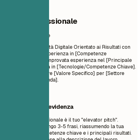
02
Profilo professionale
Profilo professionale
Specialista Pubblicità Digitale Orientato ai Risultati con
[Numero] anni di esperienza in [Competenze
Chiave/Settori]. Comprovata esperienza nel [Principale
Risultato]. Esperto/a in [Tecnologie/Competenze Chiave].
Impegnato/a a fornire [Valore Specifico] per [Settore
Target/Tipo di Azienda].
Cosa mettere in evidenza
Un riepilogo professionale è il tuo "elevator pitch".
Dovrebbe essere lungo 3-5 frasi, riassumendo la tua
esperienza, le competenze chiave e i principali risultati.
Personalizzalo in base alla descrizione del lavoro