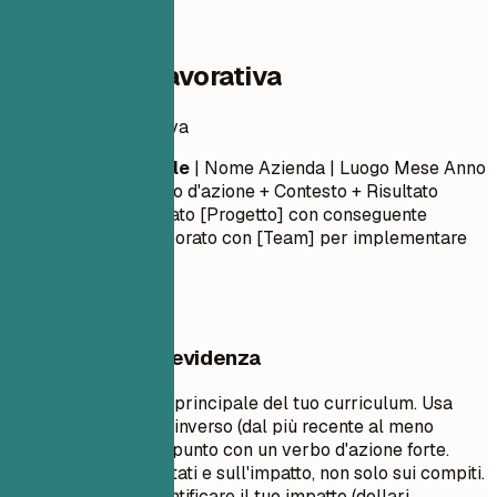
04
Esperienza lavorativa
Esperienza lavorativa
Titolo Professionale
| Nome Azienda | Luogo
Mese Anno
– Mese Anno
- Verbo d'azione + Contesto + Risultato
(Quantificato) - Guidato [Progetto] con conseguente
[Risultato]... - Collaborato con [Team] per implementare
[Funzionalità]...
Cosa mettere in evidenza
Questa è la sezione principale del tuo curriculum. Usa
l'ordine cronologico inverso (dal più recente al meno
recente). Inizia ogni punto con un verbo d'azione forte.
Concentrati sui risultati e sull'impatto, non solo sui compiti.
Usa numeri per quantificare il tuo impatto (dollari,