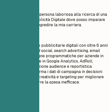
Meglio evitare
Obiettivo: Sono una persona laboriosa alla ricerca di una
posizione nella Pubblicità Digitale dove posso imparare
cose nuove e far progredire la mia carriera.
Meglio così
Direttrice campagne pubblicitarie digitali con oltre 6 anni
di esperienza in paid social, search advertising, email
marketing e campagne programmatiche per aziende in
crescita. Competente in Google Analytics, AdRoll,
HubSpot, segmentazione audience e reportistica
performance. Trasforma i dati di campagna in decisioni
pratiche su budget, creatività e targeting per migliorare
l’acquisizione e ridurre la spesa inefficace.
Esempi pratici