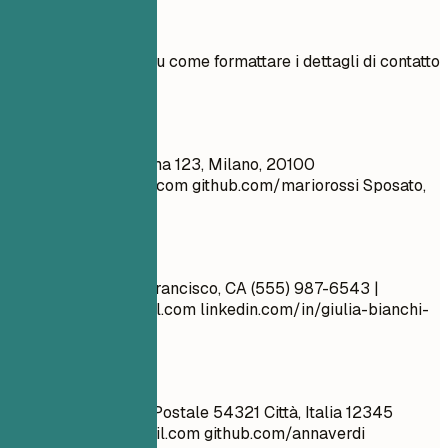
Esempi pratici
Vedi esempi chiari su come formattare i dettagli di contatto
in modo efficace.
Meglio evitare
Mario Rossi Via Roma 123, Milano, 20100
supermario@yahoo.com
github.com/mariorossi Sposato,
30 anni
Meglio così
Giulia Bianchi San Francisco, CA (555) 987-6543 |
giulia.bianchi@email.com
linkedin.com/in/giulia-bianchi-
ads
Meglio evitare
Anna Verdi Casella Postale 54321 Città, Italia 12345
anna.verdi123@gmail.com
github.com/annaverdi