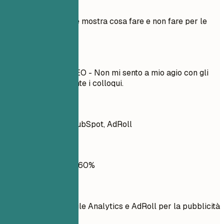
Esempi pratici
Esempio pratico che mostra cosa fare e non fare per le
competenze
Meglio evitare
Implementazione SEO - Non mi sento a mio agio con gli
aspetti tecnici durante i colloqui.
Meglio così
Google Analytics, HubSpot, AdRoll
Meglio evitare
Java: 80%, Python: 60%
Meglio così
Competente in Google Analytics e AdRoll per la pubblicità
data-driven.