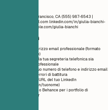
Meglio così
Giulia Bianchi San Francisco, CA (555) 987-6543 |
giulia.bianchi@email.com
linkedin.com/in/giulia-bianchi-
ads | portfolio.example.com/giulia-bianchi
Consigli rapidi
Utilizza un indirizzo email professionale (formato
nome.cognome)
Assicurati che la tua segreteria telefonica sia
impostata e professionale
Ricontrolla il tuo numero di telefono e indirizzo email
per eventuali errori di battitura
Personalizza l'URL del tuo LinkedIn
(linkedin.com/in/tuonome)
Usa ArtStation o Behance per i portfolio di
artisti/designer