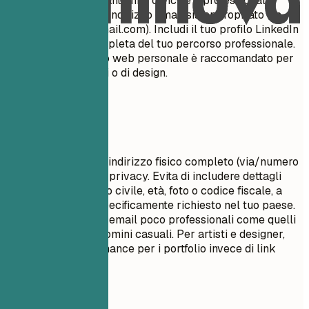
recruiter vedono. Mantienile concise e professionali.
Assicurati che il tuo indirizzo email sia appropriato (es.
nome.cognome@email.com
). Includi il tuo profilo LinkedIn
per una visione completa del tuo percorso professionale.
Un portfolio o un sito web personale è raccomandato per
ruoli creativi, tecnici o di design.
Da evitare
Non includere il tuo indirizzo fisico completo (via/numero
civico) per motivi di privacy. Evita di includere dettagli
personali come stato civile, età, foto o codice fiscale, a
meno che non sia specificamente richiesto nel tuo paese.
NON usare indirizzi email poco professionali come quelli
con soprannomi o domini casuali. Per artisti e designer,
usa ArtStation o Behance per i portfolio invece di link
GitHub.