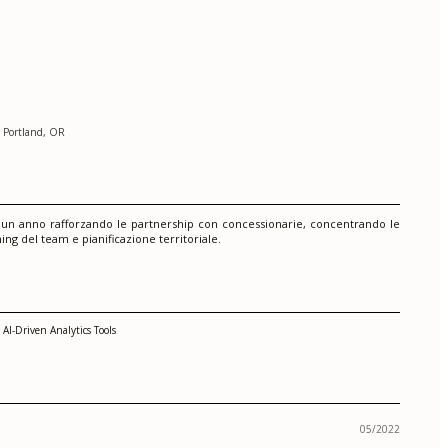
| Portland, OR
n un anno rafforzando le partnership con concessionarie, concentrando le
g del team e pianificazione territoriale.
AI-Driven Analytics Tools
05/2022