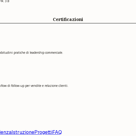
PA: 3.8
Certificazioni
 abitudini pratiche di leadership commerciale.
ow di follow-up per vendite e relazione clienti.
ienza
Istruzione
Progetti
FAQ