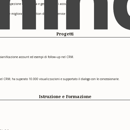
e a prospezione disciplinata e gestione degli account
15% e migliorato la retention dei clienti service
Progetti
 pianificazione account ed esempi di follow-up nel CRM.
 del CRM; ha superato 10.000 visualizzazioni e supportato il dialogo con le concessionarie.
Istruzione e Formazione