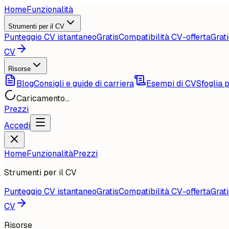
Home
Funzionalità
Strumenti per il CV
Punteggio CV istantaneo
Gratis
Compatibilità CV-offerta
Grati
CV
Risorse
Blog
Consigli e guide di carriera
Esempi di CV
Sfoglia p
Caricamento...
Prezzi
Accedi
Home
Funzionalità
Prezzi
Strumenti per il CV
Punteggio CV istantaneo
Gratis
Compatibilità CV-offerta
Grati
CV
Risorse