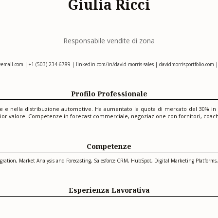
Giulia Ricci
Responsabile vendite di zona
@email.com
| +1 (503) 234-6789 | linkedin.com/in/david-morris-sales | davidmorrisportfolio.com 
Profilo Professionale
te e nella distribuzione automotive. Ha aumentato la quota di mercato del 30% i
ior valore. Competenze in forecast commerciale, negoziazione con fornitori, coachin
Competenze
tion, Market Analysis and Forecasting, Salesforce CRM, HubSpot, Digital Marketing Platforms, 
Esperienza Lavorativa