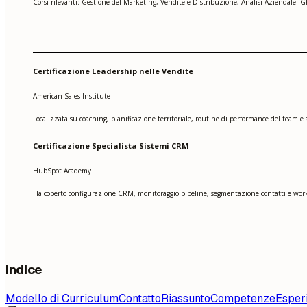
Corsi rilevanti: Gestione del Marketing, Vendite e Distribuzione, Analisi Aziendale. G
Certificazione Leadership nelle Vendite
American Sales Institute
Focalizzata su coaching, pianificazione territoriale, routine di performance del team e
Certificazione Specialista Sistemi CRM
HubSpot Academy
Ha coperto configurazione CRM, monitoraggio pipeline, segmentazione contatti e workfl
Indice
Modello di Curriculum
Contatto
Riassunto
Competenze
Esper