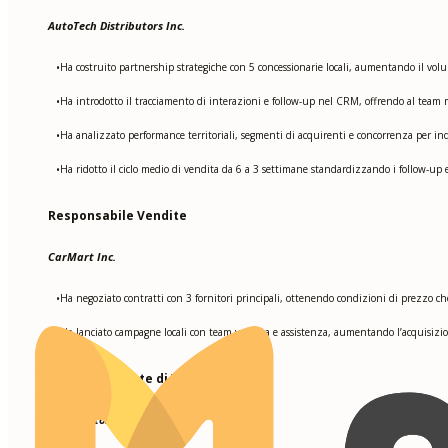
AutoTech Distributors Inc.
Ha costruito partnership strategiche con 5 concessionarie locali, aumentando il volu
•
Ha introdotto il tracciamento di interazioni e follow-up nel CRM, offrendo al team m
•
Ha analizzato performance territoriali, segmenti di acquirenti e concorrenza per in
•
Ha ridotto il ciclo medio di vendita da 6 a 3 settimane standardizzando i follow-up e
•
Responsabile Vendite
CarMart Inc.
Ha negoziato contratti con 3 fornitori principali, ottenendo condizioni di prezzo ch
•
Ha lanciato campagne locali con team vendita e assistenza, aumentando l’acquisizio
•
Rappresentante di Vendita
Drive Motors LLC