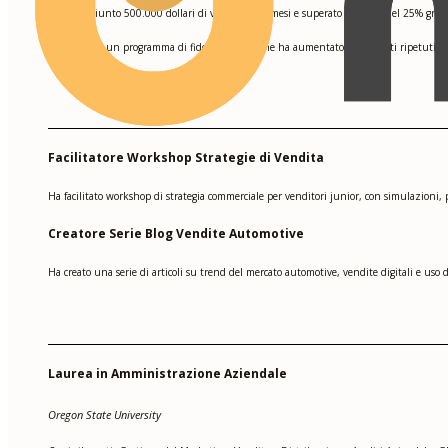
Ha raggiunto 500.000 dollari di vendite in 6 mesi e superato la quota del 25% grazi
•
Ha creato un programma di fidelizzazione che ha aumentato gli acquisti ripetuti del 
•
Facilitatore Workshop Strategie di Vendita
Ha facilitato workshop di strategia commerciale per venditori junior, con simulazioni,
Creatore Serie Blog Vendite Automotive
Ha creato una serie di articoli su trend del mercato automotive, vendite digitali e uso
Laurea in Amministrazione Aziendale
Oregon State University