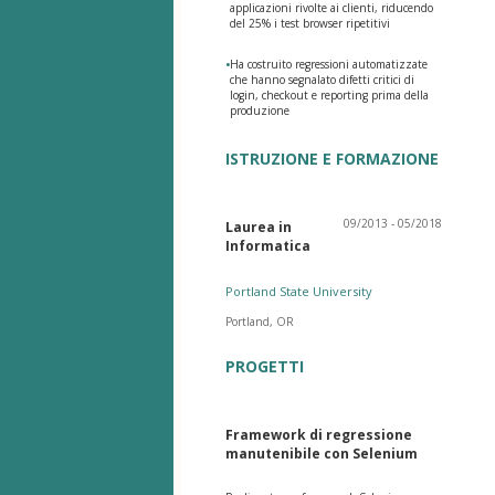
applicazioni rivolte ai clienti, riducendo
del 25% i test browser ripetitivi
•
Ha costruito regressioni automatizzate
che hanno segnalato difetti critici di
login, checkout e reporting prima della
produzione
ISTRUZIONE E FORMAZIONE
09/2013 - 05/2018
Laurea in
Informatica
Portland State University
Portland, OR
PROGETTI
Framework di regressione
manutenibile con Selenium