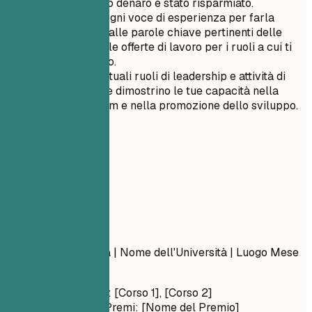
quanto tempo o denaro è stato risparmiato.
Personalizza ogni voce di esperienza per farla
corrispondere alle parole chiave pertinenti delle
descrizioni delle offerte di lavoro per i ruoli a cui ti
stai candidando.
Enfatizza eventuali ruoli di leadership e attività di
mentorship che dimostrino le tue capacità nella
gestione di team e nella promozione dello sviluppo.
05
Formazione
Formazione
Nome della Laurea
| Nome dell'Università | Luogo
Mese
Anno – Mese Anno
Corsi Rilevanti: [Corso 1], [Corso 2]
Onorificenze/Premi: [Nome del Premio]