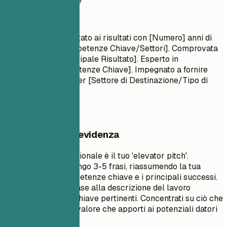
Profilo professionale
Titolo Professionale
[Nome Ruolo] orientato ai risultati con [Numero] anni di
esperienza in [Competenze Chiave/Settori]. Comprovata
esperienza in [Principale Risultato]. Esperto in
[Tecnologie/Competenze Chiave]. Impegnato a fornire
[Valore Specifico] per [Settore di Destinazione/Tipo di
Azienda].
Cosa mettere in evidenza
Un riepilogo professionale è il tuo 'elevator pitch'.
Dovrebbe essere lungo 3-5 frasi, riassumendo la tua
esperienza, le competenze chiave e i principali successi.
Personalizzalo in base alla descrizione del lavoro
utilizzando parole chiave pertinenti. Concentrati su ciò che
ti rende unico e sul valore che apporti ai potenziali datori
di lavoro.