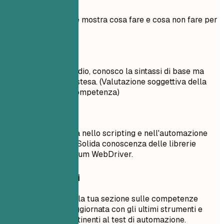
Esempio pratico che mostra cosa fare e cosa non fare per
le competenze
Meglio evitare
C++: Livello intermedio, conosco la sintassi di base ma
senza esperienza estesa. (Valutazione soggettiva della
padronanza della competenza)
Meglio così
Python - Esperienza nello scripting e nell'automazione
utilizzando Python. Solida conoscenza delle librerie
Python come Selenium WebDriver.
Consigli rapidi
Assicurati che la tua sezione sulle competenze
tecniche sia aggiornata con gli ultimi strumenti e
tecnologie pertinenti al test di automazione.