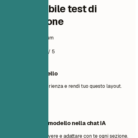
Responsabile test di
automazione
Esempio di curriculum
4.5
/ 5
Usa questo modello
Aggiungi la tua esperienza e rendi tuo questo layout.
Usa il modello
Modifica questo modello nella chat IA
Chiedi all’IA di riscrivere e adattare con te ogni sezione.