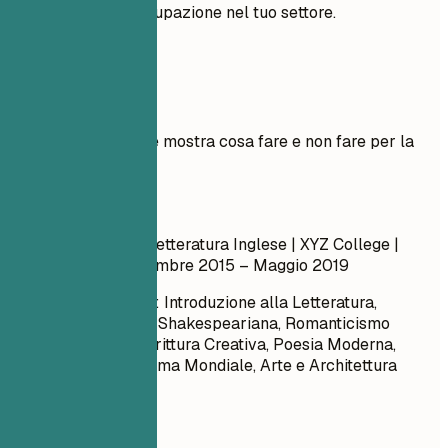
all'età è una preoccupazione nel tuo settore.
Esempi pratici
Esempio pratico che mostra cosa fare e non fare per la
formazione
Meglio evitare
Laurea in Lingua e Letteratura Inglese | XYZ College |
Anytown, USA
Settembre 2015 – Maggio 2019
Corsi Rilevanti: Introduzione alla Letteratura,
Drammaturgia Shakespeariana, Romanticismo
Americano, Scrittura Creativa, Poesia Moderna,
Storia del Cinema Mondiale, Arte e Architettura
Medievale
Meglio così