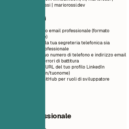
github.com/mariorossi | mariorossi.dev
Consigli rapidi
Usa un indirizzo email professionale (formato
nome.cognome)
Assicurati che la tua segreteria telefonica sia
impostata e professionale
Ricontrolla il tuo numero di telefono e indirizzo email
per eventuali errori di battitura
Personalizza l'URL del tuo profilo LinkedIn
(linkedin.com/in/tuonome)
Includi il link GitHub per ruoli di sviluppatore
02
Profilo professionale