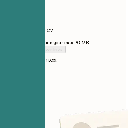
Il tuo CV
Trascina qui il tuo CV
Scegli file
PDF, DOCX, TXT e immagini · max 20 MB
Aggiungi il tuo CV per continuare
I tuoi file restano privati.