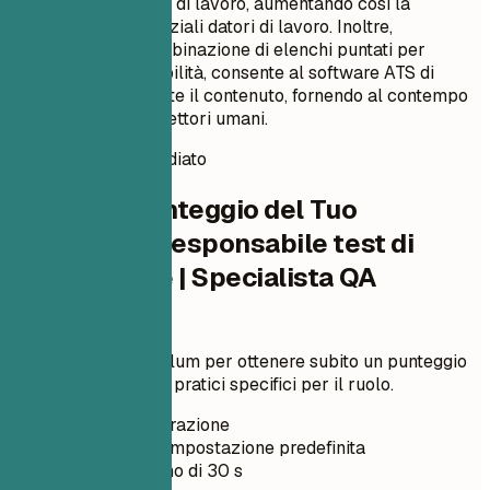
dei motori di ricerca di lavoro, aumentando così la
visibilità per i potenziali datori di lavoro. Inoltre,
utilizzando una combinazione di elenchi puntati per
risultati e responsabilità, consente al software ATS di
analizzare facilmente il contenuto, fornendo al contempo
un valore chiaro ai lettori umani.
Punteggio CV immediato
Verifica il Punteggio del Tuo
Curriculum Responsabile test di
automazione | Specialista QA
Automation
Carica il tuo curriculum per ottenere subito un punteggio
ATS e miglioramenti pratici specifici per il ruolo.
Senza registrazione
Privato per impostazione predefinita
Di solito meno di 30 s