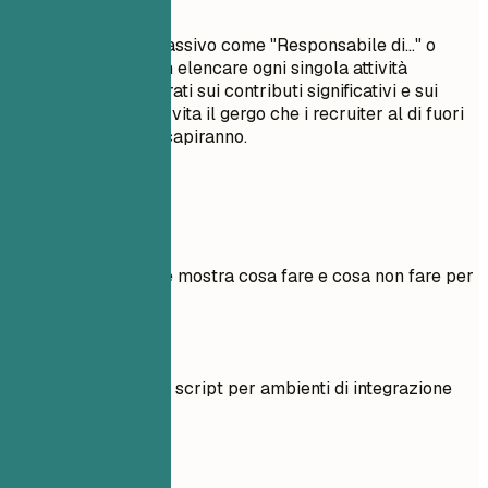
Evita il linguaggio passivo come "Responsabile di..." o
"Incaricato di...". Non elencare ogni singola attività
quotidiana; concentrati sui contributi significativi e sui
risultati misurabili. Evita il gergo che i recruiter al di fuori
del tuo settore non capiranno.
Esempi pratici
Esempio pratico che mostra cosa fare e cosa non fare per
le esperienze
Meglio evitare
Gestito casi di test e script per ambienti di integrazione
continua.
Meglio così