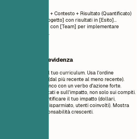
– Mese Anno
Verbo d'azione + Contesto + Risultato (Quantificato)
Ho guidato [Progetto] con risultati in [Esito]...
Ho collaborato con [Team] per implementare
[Funzionalità]...
Cosa mettere in evidenza
Questo è il cuore del tuo curriculum. Usa l'ordine
cronologico inverso (dal più recente al meno recente).
Inizia ogni punto elenco con un verbo d'azione forte.
Concentrati sui risultati e sull'impatto, non solo sui compiti.
Usa numeri per quantificare il tuo impatto (dollari,
percentuali, tempo risparmiato, utenti coinvolti). Mostra
progressione e responsabilità crescenti.
Da evitare