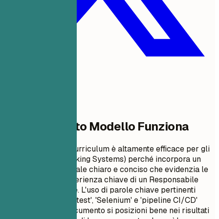
Perché Questo Modello Funziona
Questo formato di curriculum è altamente efficace per gli
ATS (Applicant Tracking Systems) perché incorpora un
riepilogo professionale chiaro e conciso che evidenzia le
competenze e l'esperienza chiave di un Responsabile
Test di Automazione. L'uso di parole chiave pertinenti
come 'automazione test', 'Selenium' e 'pipeline CI/CD'
garantisce che il documento si posizioni bene nei risultati