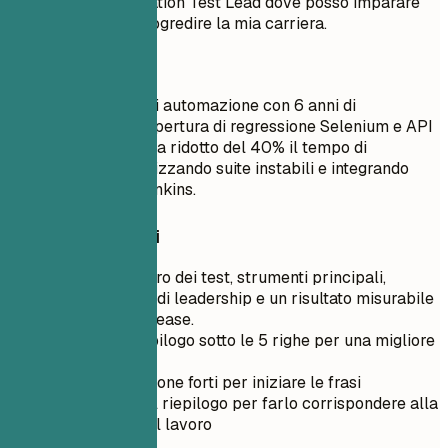
posizione di Automation Test Lead dove posso imparare
cose nuove e far progredire la mia carriera.
Meglio così
Responsabile test di automazione con 6 anni di
esperienza nella copertura di regressione Selenium e API
per prodotti SaaS. Ha ridotto del 40% il tempo di
regressione refattorizzando suite instabili e integrando
controlli critici in Jenkins.
Consigli rapidi
Indica perimetro dei test, strumenti principali,
responsabilità di leadership e un risultato misurabile
su qualità o release.
Mantieni il riepilogo sotto le 5 righe per una migliore
leggibilità
Usa verbi d'azione forti per iniziare le frasi
Personalizza il riepilogo per farlo corrispondere alla
descrizione del lavoro