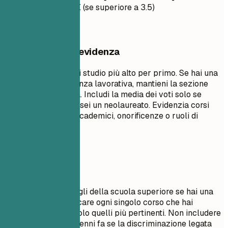
Media Voti: X.X (se superiore a 3.5)
Cosa mettere in evidenza
Elenca il tuo titolo di studio più alto per primo. Se hai una
significativa esperienza lavorativa, mantieni la sezione
formazione sintetica. Includi la media dei voti solo se
superiore a 3.5 o se sei un neolaureato. Evidenzia corsi
rilevanti, progetti accademici, onorificenze o ruoli di
leadership.
Da evitare
Non includere dettagli della scuola superiore se hai una
laurea. Evita di elencare ogni singolo corso che hai
seguito; seleziona solo quelli più pertinenti. Non includere
date di laurea di decenni fa se la discriminazione legata