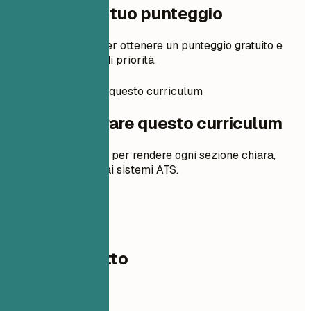
Un passo dal tuo punteggio
Aggiungi il tuo CV per ottenere un punteggio gratuito e
modifiche in ordine di priorità.
Come preparare questo curriculum
Come preparare questo curriculum
Suggerimenti pratici per rendere ogni sezione chiara,
pertinente e adatta ai sistemi ATS.
01
Dati di contatto
Dati di contatto