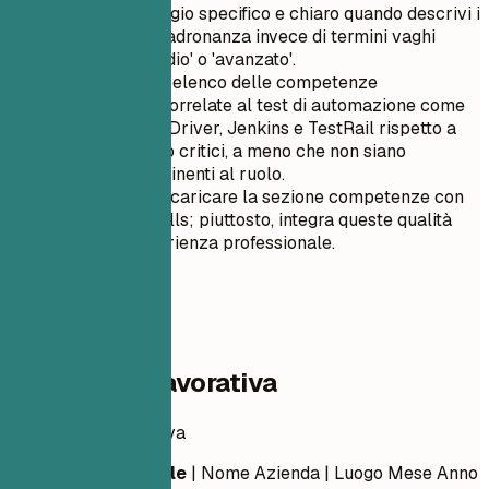
Usa un linguaggio specifico e chiaro quando descrivi i
tuoi livelli di padronanza invece di termini vaghi
come 'intermedio' o 'avanzato'.
Dai priorità all'elenco delle competenze
direttamente correlate al test di automazione come
Selenium WebDriver, Jenkins e TestRail rispetto a
linguaggi meno critici, a meno che non siano
altamente pertinenti al ruolo.
Evita di sovraccaricare la sezione competenze con
troppe soft skills; piuttosto, integra queste qualità
nella tua esperienza professionale.
04
Esperienza lavorativa
Esperienza lavorativa
Titolo Professionale
| Nome Azienda | Luogo
Mese Anno