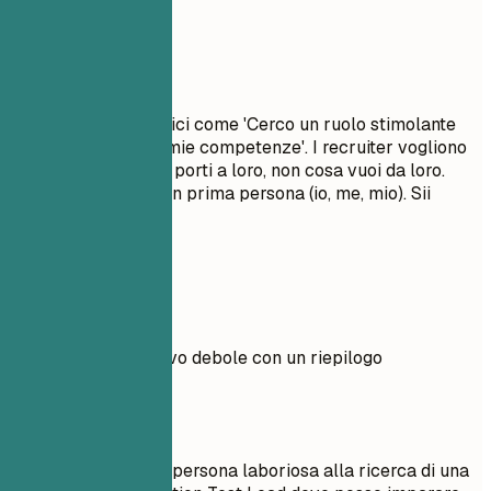
Da evitare
Evita obiettivi generici come 'Cerco un ruolo stimolante
per far crescere le mie competenze'. I recruiter vogliono
sapere quale valore porti a loro, non cosa vuoi da loro.
Non usare pronomi in prima persona (io, me, mio). Sii
conciso e d'impatto.
Esempi pratici
Confronta un obiettivo debole con un riepilogo
professionale forte.
Meglio evitare
Obiettivo: Sono una persona laboriosa alla ricerca di una