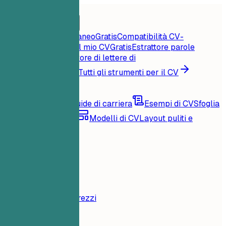
Home
Funzionalità
Strumenti per il CV
Punteggio CV istantaneo
Gratis
Compatibilità CV-
offerta
Gratis
Critica il mio CV
Gratis
Estrattore parole
chiave
Gratis
Generatore di lettere di
presentazione
Gratis
Tutti gli strumenti per il CV
Risorse
Blog
Consigli e guide di carriera
Esempi di CV
Sfoglia
per famiglia di ruoli
Modelli di CV
Layout puliti e
compatibili con ATS
Caricamento...
Prezzi
Accedi
Home
Funzionalità
Prezzi
Strumenti per il CV