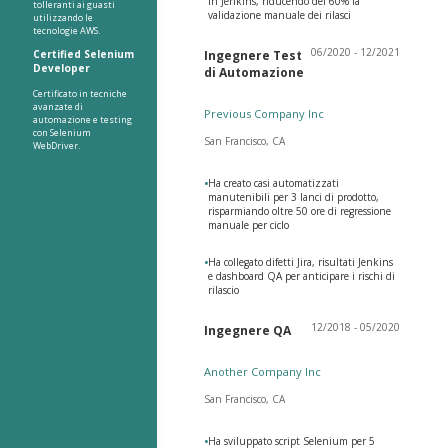
in Jenkins, riducendo del 60% la
tolleranti ai guasti
validazione manuale dei rilasci
utilizzando le
tecnologie AWS.
06/2020 - 12/2021
Certified Selenium
Ingegnere Test
Developer
di Automazione
Certificato in tecniche
avanzate di
Previous Company Inc
automazione e testing
con Selenium
San Francisco, CA
WebDriver.
•
Ha creato casi automatizzati
manutenibili per 3 lanci di prodotto,
risparmiando oltre 50 ore di regressione
manuale per ciclo
•
Ha collegato difetti Jira, risultati Jenkins
e dashboard QA per anticipare i rischi di
rilascio
12/2018 - 05/2020
Ingegnere QA
Another Company Inc
San Francisco, CA
•
Ha sviluppato script Selenium per 5