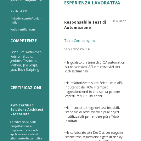
jordan.miller@email.co
ESPERIENZA LAVORATIVA
m
Portland, OR
linkedin.com/in/jordan-
01/2022
Responsabile Test di
miller
Automazione
jordan-miller.com
COMPETENZE
Tech Company Inc
San Francisco, CA
Selenium WebDriver,
Katalon Studio,
Jenkins, Testim.io,
•
Ha guidato un team di 5 QA automation
Python, JavaScript,
su release web, API e microservizi con
Java, Bash Scripting
cicli settimanali
•
Ha refattorizzato suite Selenium e API,
CERTIFICAZIONI
riducendo del 40% il tempo di
regressione end-to-end senza perdere
copertura sui flussi critici
AWS Certified
•
Ha introdotto triage dei test instabili,
Solutions Architect
standard di code review e page object
- Associate
riutilizzabili per rendere più affidabili i
risultati
Certificazione nella
progettazione e
implementazione di
•
Ha collaborato con DevOps per eseguire
applicazioni scalabili,
smoke test, regressione e gate di deploy
altamente disponibili e