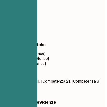
03
Competenze
Competenze
Competenze Tecniche
Linguaggi: [Elenco]
Framework: [Elenco]
Strumenti: [Elenco]
Soft Skills
[Competenza 1], [Competenza 2], [Competenza 3]
Cosa mettere in evidenza