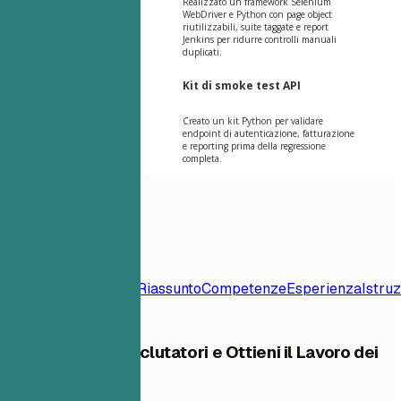
Realizzato un framework Selenium
WebDriver e Python con page object
riutilizzabili, suite taggate e report
Jenkins per ridurre controlli manuali
duplicati.
Kit di smoke test API
Creato un kit Python per validare
endpoint di autenticazione, fatturazione
e reporting prima della regressione
completa.
Indice
Modello di
Curriculum
Contatto
Riassunto
Competenze
Esperienza
Istru
Distinguiti dai Reclutatori e Ottieni il Lavoro dei
Tuoi Sogni