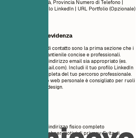
Nome Cognome Città, Provincia Numero di Telefono |
Indirizzo Email Profilo LinkedIn | URL Portfolio (Opzionale)
Cosa mettere in evidenza
Le tue informazioni di contatto sono la prima sezione che i
recruiter vedono. Mantienile concise e professionali.
Assicurati che il tuo indirizzo email sia appropriato (es.
nome.cognome@gmail.com
). Includi il tuo profilo LinkedIn
per una visione completa del tuo percorso professionale.
Un portfolio o un sito web personale è consigliato per ruoli
creativi, tecnici o di design.
Da evitare
Non includere il tuo indirizzo fisico completo
(numero/nome civico) per motivi di privacy. Evita di