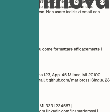
includere dettagli personali come stato civile, età, foto o
codice fiscale, a meno che non sia specificamente
richiesto nel tuo paese. Non usare indirizzi email non
professionali.
Esempi pratici
Vedi chiari esempi su come formattare efficacemente i
dettagli di contatto.
Meglio evitare
Mario Rossi Via Roma 123, App. 45 Milano, MI 20100
supermario_88@email.it
github.com/mariorossi Single, 28
anni
Meglio così
Mario Rossi Milano, MI 333 1234567 |
mario.rossi@email.com
linkedin.com/in/mariorossi |