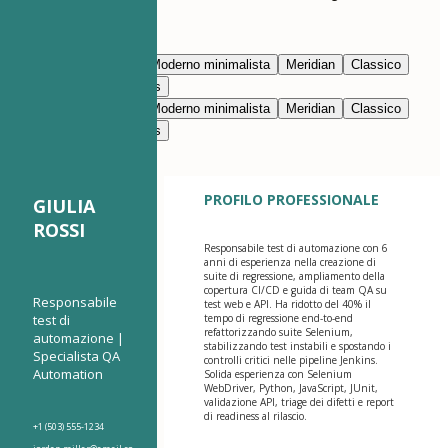
Modifica con l’IA
Blu navy
Prestigio
Moderno minimalista
Meridian
Classico
Moderno pulito
Nimbus
Blu navy
Prestigio
Moderno minimalista
Meridian
Classico
Moderno pulito
Nimbus
PROFILO PROFESSIONALE
GIULIA
ROSSI
Responsabile test di automazione con 6
anni di esperienza nella creazione di
suite di regressione, ampliamento della
copertura CI/CD e guida di team QA su
Responsabile
test web e API. Ha ridotto del 40% il
test di
tempo di regressione end-to-end
refattorizzando suite Selenium,
automazione |
stabilizzando test instabili e spostando i
Specialista QA
controlli critici nelle pipeline Jenkins.
Automation
Solida esperienza con Selenium
WebDriver, Python, JavaScript, JUnit,
validazione API, triage dei difetti e report
di readiness al rilascio.
+1 (503) 555-1234