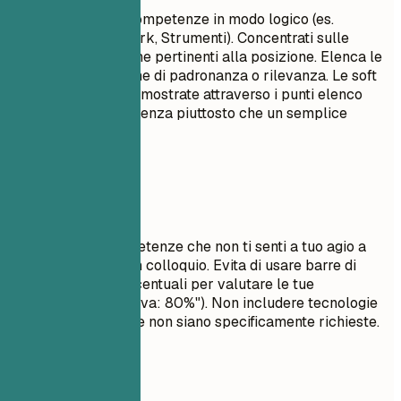
Raggruppa le tue competenze in modo logico (es.
Linguaggi, Framework, Strumenti). Concentrati sulle
competenze tecniche pertinenti alla posizione. Elenca le
competenze in ordine di padronanza o rilevanza. Le soft
skills sono meglio dimostrate attraverso i punti elenco
nella sezione esperienza piuttosto che un semplice
elenco.
Da evitare
Non elencare competenze che non ti senti a tuo agio a
discutere durante un colloquio. Evita di usare barre di
avanzamento o percentuali per valutare le tue
competenze (es. "Java: 80%"). Non includere tecnologie
obsolete a meno che non siano specificamente richieste.
Esempi pratici