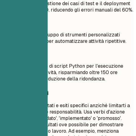
Automatizzato la gestione dei casi di test e il deployment
degli script in CI/CD, riducendo gli errori manuali del 60%.
Meglio evitare
Ho lavorato allo sviluppo di strumenti personalizzati
utilizzando Python per automatizzare attività ripetitive.
Meglio così
Sviluppato una suite di script Python per l'esecuzione
automatizzata di attività, risparmiando oltre 150 ore
mensili grazie alla riduzione della ridondanza.
Consigli rapidi
Evidenzia risultati e esiti specifici anziché limitarti a
elencare le tue responsabilità. Usa verbi d'azione
forti come 'guidato', 'implementato' o 'promosso'.
Quantifica i risultati ove possibile per dimostrare
l'impatto del tuo lavoro. Ad esempio, menziona