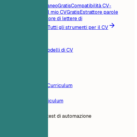
Punteggio CV istantaneo
Gratis
Compatibilità CV-
offerta
Gratis
Critica il mio CV
Gratis
Estrattore parole
chiave
Gratis
Generatore di lettere di
presentazione
Gratis
Tutti gli strumenti per il CV
Risorse
Blog
Esempi di CV
Modelli di CV
Accedi
Costruttore di Curriculum
Esempi di Curriculum
Responsabile test di automazione
dev-engineering