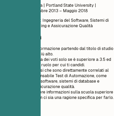
Laurea in Informatica | Portland State University |
Portland, OR
Settembre 2013 – Maggio 2018
Corsi Rilevanti: Ingegneria del Software, Sistemi di
Database, Testing e Assicurazione Qualità
Consigli rapidi
Elenca la tua formazione partendo dal titolo di studio
più recente o più alto.
Includi la media dei voti solo se è superiore a 3.5 ed
è pertinente al ruolo per cui ti candidi.
Evidenzia i corsi che sono direttamente correlati al
ruolo di Responsabile Test di Automazione, come
ingegneria del software, sistemi di database e
pratiche di assicurazione qualità.
Evita di includere informazioni sulla scuola superiore
a meno che non ci sia una ragione specifica per farlo.