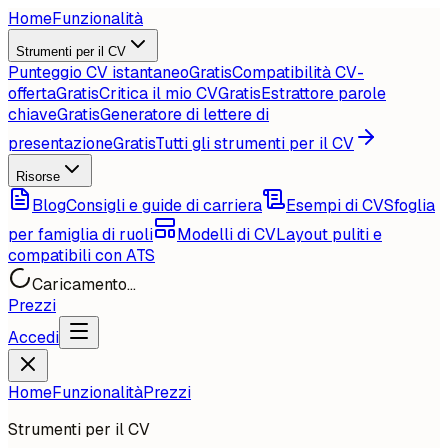
Home
Funzionalità
Strumenti per il CV
Punteggio CV istantaneo
Gratis
Compatibilità CV-
offerta
Gratis
Critica il mio CV
Gratis
Estrattore parole
chiave
Gratis
Generatore di lettere di
presentazione
Gratis
Tutti gli strumenti per il CV
Risorse
Blog
Consigli e guide di carriera
Esempi di CV
Sfoglia
per famiglia di ruoli
Modelli di CV
Layout puliti e
compatibili con ATS
Caricamento...
Prezzi
Accedi
Home
Funzionalità
Prezzi
Strumenti per il CV