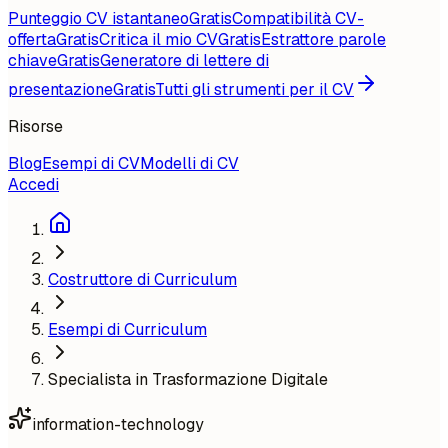
Punteggio CV istantaneo
Gratis
Compatibilità CV-
offerta
Gratis
Critica il mio CV
Gratis
Estrattore parole
chiave
Gratis
Generatore di lettere di
presentazione
Gratis
Tutti gli strumenti per il CV
Risorse
Blog
Esempi di CV
Modelli di CV
Accedi
Costruttore di Curriculum
Esempi di Curriculum
Specialista in Trasformazione Digitale
information-technology