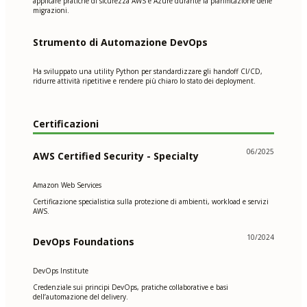
applicare pratiche di sicurezza AWS e Azure durante la pianificazione delle
migrazioni.
Strumento di Automazione DevOps
Ha sviluppato una utility Python per standardizzare gli handoff CI/CD,
ridurre attività ripetitive e rendere più chiaro lo stato dei deployment.
Certificazioni
06/2025
AWS Certified Security - Specialty
Amazon Web Services
Certificazione specialistica sulla protezione di ambienti, workload e servizi
AWS.
10/2024
DevOps Foundations
DevOps Institute
Credenziale sui principi DevOps, pratiche collaborative e basi
dell’automazione del delivery.