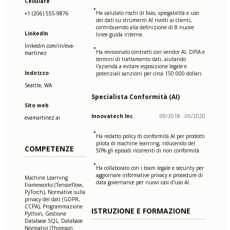
Cellulare
•
Ha valutato rischi di bias, spiegabilità e uso
+1 (206) 555-9876
dei dati su strumenti AI rivolti ai clienti,
contribuendo alla definizione di 8 nuove
LinkedIn
linee guida interne.
linkedin.com/in/eva-
•
Ha revisionato contratti con vendor AI, DPIA e
martinez
termini di trattamento dati, aiutando
l'azienda a evitare esposizione legale e
Indirizzo
potenziali sanzioni per circa 150.000 dollari.
Seattle, WA
Specialista Conformità (AI)
Sito web
Innovatech Inc.
09/2018 - 05/2020
evamartinez.ai
•
Ha redatto policy di conformità AI per prodotti
pilota di machine learning, riducendo del
COMPETENZE
50% gli episodi ricorrenti di non conformità.
•
Ha collaborato con i team legale e security per
aggiornare informative privacy e procedure di
Machine Learning
data governance per nuovi casi d'uso AI.
Frameworks (TensorFlow,
PyTorch), Normative sulla
privacy dei dati (GDPR,
CCPA), Programmazione
ISTRUZIONE E FORMAZIONE
Python, Gestione
Database SQL, Database
Normativi (Thomson