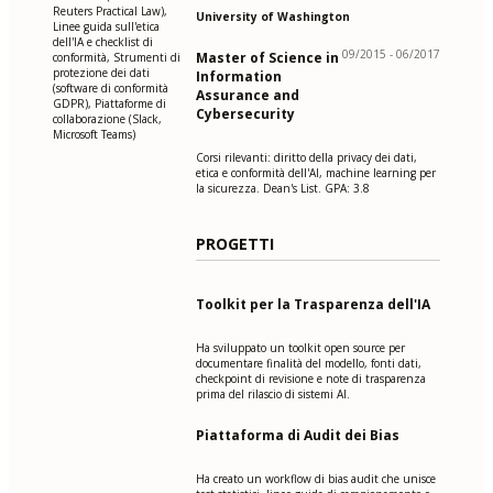
Reuters Practical Law),
University of Washington
Linee guida sull'etica
dell'IA e checklist di
09/2015 - 06/2017
Master of Science in
conformità, Strumenti di
protezione dei dati
Information
(software di conformità
Assurance and
GDPR), Piattaforme di
Cybersecurity
collaborazione (Slack,
Microsoft Teams)
Corsi rilevanti: diritto della privacy dei dati,
etica e conformità dell'AI, machine learning per
la sicurezza. Dean's List. GPA: 3.8
PROGETTI
Toolkit per la Trasparenza dell'IA
Ha sviluppato un toolkit open source per
documentare finalità del modello, fonti dati,
checkpoint di revisione e note di trasparenza
prima del rilascio di sistemi AI.
Piattaforma di Audit dei Bias
Ha creato un workflow di bias audit che unisce