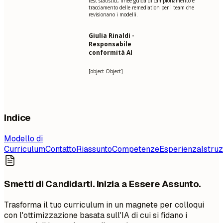
test statistici, linee guida di campionamento e
tracciamento delle remediation per i team che
revisionano i modelli.
Giulia Rinaldi -
Responsabile
conformità AI
[object Object]
Indice
Modello di
Curriculum
Contatto
Riassunto
Competenze
Esperienza
Istru
Smetti di Candidarti. Inizia a Essere Assunto.
Trasforma il tuo curriculum in un magnete per colloqui
con l'ottimizzazione basata sull'IA di cui si fidano i