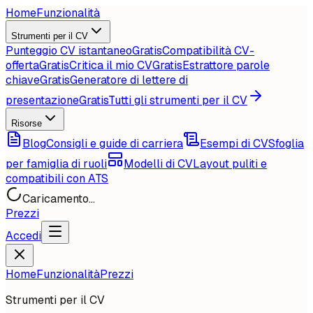
Home
Funzionalità
Strumenti per il CV
Punteggio CV istantaneo
Gratis
Compatibilità CV-
offerta
Gratis
Critica il mio CV
Gratis
Estrattore parole
chiave
Gratis
Generatore di lettere di
presentazione
Gratis
Tutti gli strumenti per il CV
Risorse
Blog
Consigli e guide di carriera
Esempi di CV
Sfoglia
per famiglia di ruoli
Modelli di CV
Layout puliti e
compatibili con ATS
Caricamento...
Prezzi
Accedi
Home
Funzionalità
Prezzi
Strumenti per il CV