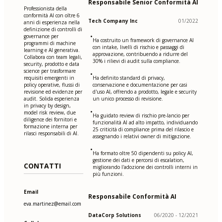
Responsabile Senior Conformità AI
Professionista della
conformità AI con oltre 6
Tech Company Inc
01/2022
anni di esperienza nella
definizione di controlli di
•
governance per
Ha costruito un framework di governance AI
programmi di machine
con intake, livelli di rischio e passaggi di
learning e AI generativa.
approvazione, contribuendo a ridurre del
Collabora con team legali,
30% i rilievi di audit sulla compliance.
security, prodotto e data
science per trasformare
•
requisiti emergenti in
Ha definito standard di privacy,
policy operative, flussi di
conservazione e documentazione per casi
revisione ed evidenze per
d'uso AI, offrendo a prodotto, legale e security
audit. Solida esperienza
un unico processo di revisione.
in privacy by design,
•
model risk review, due
Ha guidato review di rischio pre-lancio per
diligence dei fornitori e
funzionalità AI ad alto impatto, individuando
formazione interna per
25 criticità di compliance prima del rilascio e
rilasci responsabili di AI.
assegnando i relativi owner di mitigazione.
•
Ha formato oltre 50 dipendenti su policy AI,
gestione dei dati e percorsi di escalation,
CONTATTI
migliorando l'adozione dei controlli interni in
più funzioni.
Email
Responsabile Conformità AI
eva.martinez@email.com
DataCorp Solutions
06/2020 - 12/2021