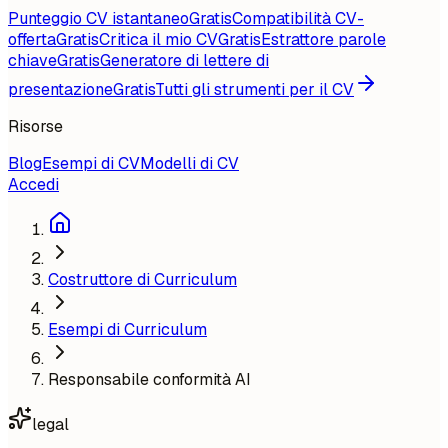
Punteggio CV istantaneo
Gratis
Compatibilità CV-
offerta
Gratis
Critica il mio CV
Gratis
Estrattore parole
chiave
Gratis
Generatore di lettere di
presentazione
Gratis
Tutti gli strumenti per il CV
Risorse
Blog
Esempi di CV
Modelli di CV
Accedi
Costruttore di Curriculum
Esempi di Curriculum
Responsabile conformità AI
legal