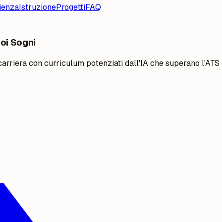
ienza
Istruzione
Progetti
FAQ
uoi Sogni
 carriera con curriculum potenziati dall'IA che superano l'ATS