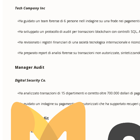
Tech Company Inc
Ha guidato un team forense di 6 persone nell indagine su una frode nei pagamenti da
•
Ha sviluppato un protocollo di audit per transazioni blockchain con controlli SQL, ACL
•
Ha revisionato i registri finanziari di una società tecnologica internazionale e riconci
•
Ha preparato report di analisi forense su transazioni non autorizzate, sintetizzan
•
Manager Audit
Digital Security Co.
Ha analizzato transazioni di 15 dipartimenti e corretto oltre 700.000 dollari di pagam
•
Ha guidato un indagine su pagamenti non autorizzati che ha supportato recuperi per
•
Specialista Audit
Financial Integrity Ltd