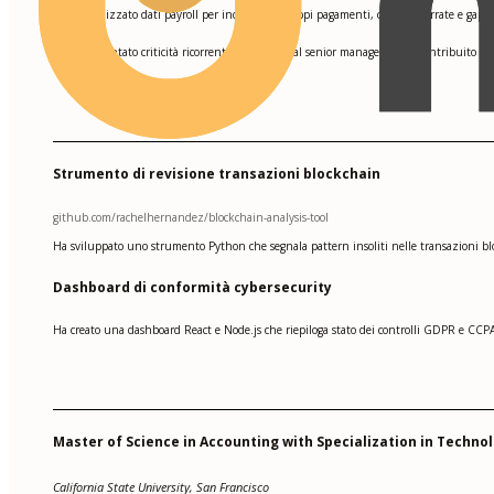
Ha analizzato dati payroll per individuare doppi pagamenti, codifiche errate e gap 
•
Ha presentato criticità ricorrenti di controllo al senior management e contribuito a
•
Strumento di revisione transazioni blockchain
github.com/rachelhernandez/blockchain-analysis-tool
Ha sviluppato uno strumento Python che segnala pattern insoliti nelle transazioni bloc
Dashboard di conformità cybersecurity
Ha creato una dashboard React e Node.js che riepiloga stato dei controlli GDPR e CCPA
Master of Science in Accounting with Specialization in Techno
California State University, San Francisco