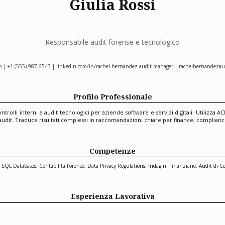
Giulia Rossi
Responsabile audit forense e tecnologico
m
| +1 (555) 987-6543 | linkedin.com/in/rachel-hernandez-audit-manager | rachelhernandezaud
Profilo Professionale
ntrolli interni e audit tecnologici per aziende software e servizi digitali. Utilizza 
i audit. Traduce risultati complessi in raccomandazioni chiare per finance, compliance
Competenze
 SQL Databases, Contabilità Forense, Data Privacy Regulations, Indagini Finanziarie, Audit di C
Esperienza Lavorativa