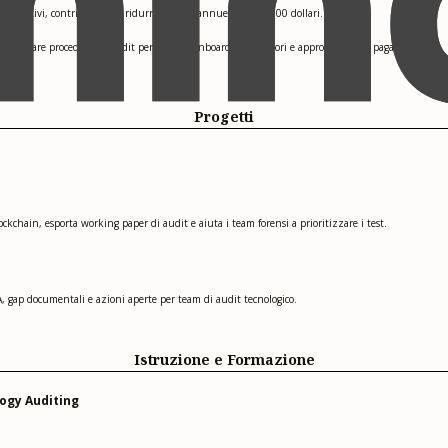
approvativi, contribuendo a ridurre perdite annue per 200.000 dollari.
 ridisegnare procedure di audit per payroll, onboarding fornitori e approvazioni di pagamento.
Progetti
kchain, esporta working paper di audit e aiuta i team forensi a prioritizzare i test.
, gap documentali e azioni aperte per team di audit tecnologico.
Istruzione e Formazione
logy Auditing