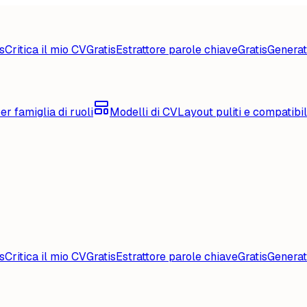
s
Critica il mio CV
Gratis
Estrattore parole chiave
Gratis
Generat
er famiglia di ruoli
Modelli di CV
Layout puliti e compatibi
s
Critica il mio CV
Gratis
Estrattore parole chiave
Gratis
Generat