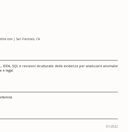
itor.com | San Francisco, CA
ACL, IDEA, SQL e revisioni strutturate delle evidenze per analizzare anomalie
 e legal.
onformità
01/2022