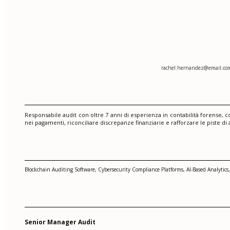
rachel.hernandez@email.co
Responsabile audit con oltre 7 anni di esperienza in contabilità forense, co
nei pagamenti, riconciliare discrepanze finanziarie e rafforzare le piste d
Blockchain Auditing Software, Cybersecurity Compliance Platforms, AI-Based Analytics,
Senior Manager Audit