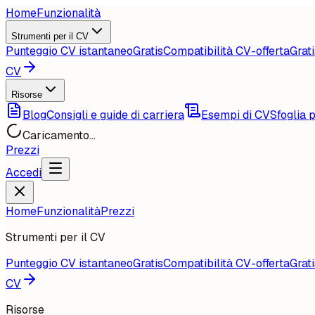
Home
Funzionalità
Strumenti per il CV
Punteggio CV istantaneo
Gratis
Compatibilità CV-offerta
Grati
CV
Risorse
Blog
Consigli e guide di carriera
Esempi di CV
Sfoglia p
Caricamento...
Prezzi
Accedi
Home
Funzionalità
Prezzi
Strumenti per il CV
Punteggio CV istantaneo
Gratis
Compatibilità CV-offerta
Grati
CV
Risorse