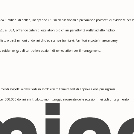
 5 milioni di dollari, mappando i flussi transazionali e preparando pacchetti di evidenze per leg
 e IDEA, offrendo criteri di escalation più chiari per attività wallet ad alto rischio.
liato oltre 2 milioni di dollari di discrepanze tra ricavi, fornitori e poste intercompany.
do evidenze, gap di controllo e opzioni di remediation per il management.
enti sospetti o classificati in modo errato tramite test di approvazione più rigorosi.
 500.000 dollari e introdotto monitoraggio ricorrente delle eccezioni nei cicli di pagamento.