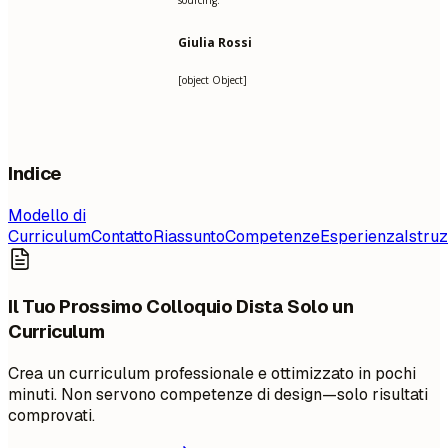
sourcing.
Giulia Rossi
[object Object]
Indice
Modello di
Curriculum
Contatto
Riassunto
Competenze
Esperienza
Istru
Il Tuo Prossimo Colloquio Dista Solo un
Curriculum
Crea un curriculum professionale e ottimizzato in pochi
minuti. Non servono competenze di design—solo risultati
comprovati.