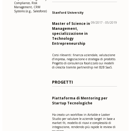
Compliance, Risk
Management, CRM
Systems (e.g., Salesforce)
Stanford University
09/2017 - 05/2019
Master of Science in
Management,
specializzazione in
Technology
Entrepreneurship
Corsi rilevanti: finanza aziendale, valutazione
d’impresa, negoziazione e strategia di prodotto.
Progetto di consulenza focalizzato sui modelli
di crescita tramite partnership nel B2B SaaS.
PROGETTI
Piattaforma di Mentoring per
Startup Tecnologiche
Ha creato un workflow in Airtable e Looker
Studio per valutare le aziende target in base a
market fit, modello di ricavi e complessità di
integrazione, rendendo più rapide le review di