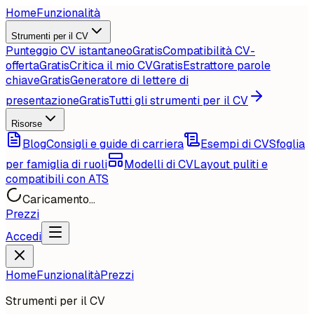
Home
Funzionalità
Strumenti per il CV
Punteggio CV istantaneo
Gratis
Compatibilità CV-
offerta
Gratis
Critica il mio CV
Gratis
Estrattore parole
chiave
Gratis
Generatore di lettere di
presentazione
Gratis
Tutti gli strumenti per il CV
Risorse
Blog
Consigli e guide di carriera
Esempi di CV
Sfoglia
per famiglia di ruoli
Modelli di CV
Layout puliti e
compatibili con ATS
Caricamento...
Prezzi
Accedi
Home
Funzionalità
Prezzi
Strumenti per il CV