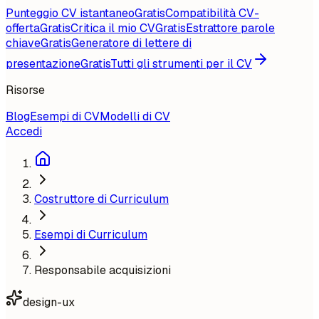
Punteggio CV istantaneo
Gratis
Compatibilità CV-
offerta
Gratis
Critica il mio CV
Gratis
Estrattore parole
chiave
Gratis
Generatore di lettere di
presentazione
Gratis
Tutti gli strumenti per il CV
Risorse
Blog
Esempi di CV
Modelli di CV
Accedi
Costruttore di Curriculum
Esempi di Curriculum
Responsabile acquisizioni
design-ux