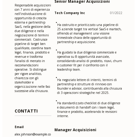
Senior Manager Acquisizioni
Responsabile acquisizioni
con 7 anni di esperienza
Tech Company Inc
01/2022
nell’individuazione di
opportunità di crescita
•
esterna e partnership
Ha costruito e prioritizzato una pipeline di
SaaS, nella gestione della
25 aziende target tra vertical SaaS e martech,
due diligence e nella
offrendo al management una visione
negoziazione di termini
trimestrale chiara delle opportunità di
commerciali. Costruisce
partnership e acquisizione.
pipeline di target ben
qualificate, coordina team
•
legal, finance, prodotto e
Ha guidato la due diligence commerciale e
revenue e trasforma
operativa su 8 opportunità avanzate,
l’analisi di mercato in
consolidando analisi di prodotto, ricavi, churn
raccomandazioni
e customer fit per il confronto con il
operative. Si distingue
leadership team.
per rigore analitico,
•
chiarezza con gli
Ha negoziato lettere di intenti, termini di
stakeholder e
partnership e strutture di rinnovo con
organizzazione nelle fasi
founder e advisor, contribuendo alla chiusura
successive alla chiusura.
di 3 operazioni strategiche nel 2025.
•
Ha standardizzato checklist di due diligence
e documenti di handoff con i team legal,
CONTATTI
finance e prodotto, accelerando le revisioni
interne.
Email
Manager Acquisizioni
alex.johnson@example.co