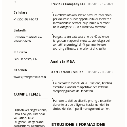
m
Previous Company LLC
06/2019 - 12/2021
Cellulare
•
Ha collaborato con sales e product leadership
per valutare nuove opportunità di mercato e
+1 (555) 987-6543
raccomandare percorsi buy, build o partner
nelle categorie CRM e workflow software.
LinkedIn
•
Ha gestito un database di oltre 40 aziende
linkedin.com/in/alex-
target con mappe di mercato, cronologia dei
johnson-tech
contatti e punteggi di fit per mantenere il
sourcing allineato alle priorità di crescita.
Indirizzo
San Francisco, CA
Analista M&A
Sito web
Startup Ventures Inc
01/2017 - 05/2019
www.ajtechportfolio.com
•
Ha preparato modelli di valutazione, briefing
esecutivi e analisi competitive per software
company guidate dai fondatori.
COMPETENZE
•
Ha raccolto dati su clienti, pricing e retention
durante la due diligence trasformandoli in
sintesi dei rischi per il management senior.
High-stakes Negotiations,
Data Analysis, Financial
Valuation, Due
Diligence, Mergers and
ISTRUZIONE E FORMAZIONE
Acquisitions, Regulatory