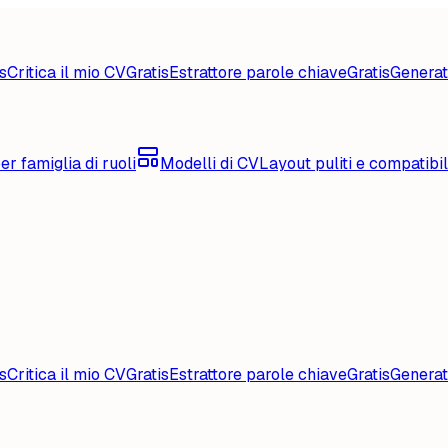
s
Critica il mio CV
Gratis
Estrattore parole chiave
Gratis
Generat
er famiglia di ruoli
Modelli di CV
Layout puliti e compatibi
s
Critica il mio CV
Gratis
Estrattore parole chiave
Gratis
Generat