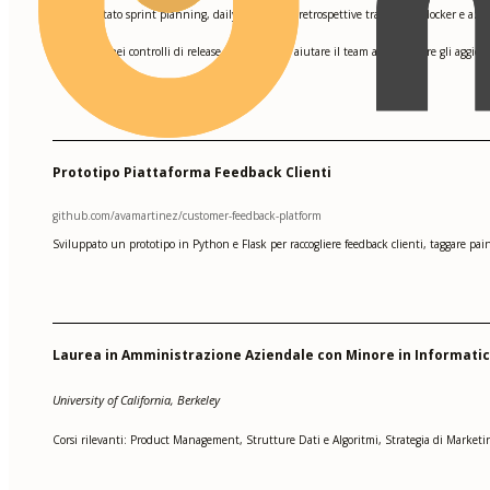
Supportato sprint planning, daily stand-up e retrospettive tracciando blocker e azio
•
Assistito nei controlli di release readiness per aiutare il team a consegnare gli aggio
•
Prototipo Piattaforma Feedback Clienti
github.com/avamartinez/customer-feedback-platform
Sviluppato un prototipo in Python e Flask per raccogliere feedback clienti, taggare pai
Laurea in Amministrazione Aziendale con Minore in Informati
University of California, Berkeley
Corsi rilevanti: Product Management, Strutture Dati e Algoritmi, Strategia di Marketi