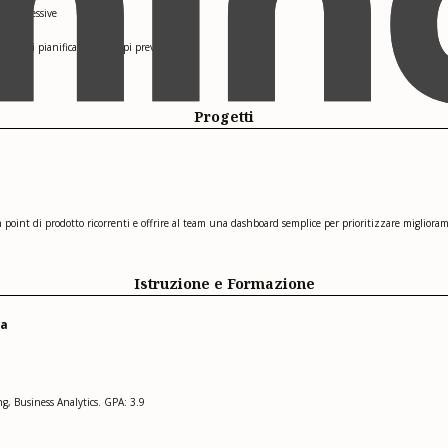
ni successive
rnamenti pianificati nei tempi previsti
Progetti
n point di prodotto ricorrenti e offrire al team una dashboard semplice per prioritizzare migliora
Istruzione e Formazione
ca
ng, Business Analytics. GPA: 3.9