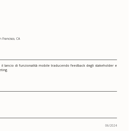
n Francisco, CA
o il lancio di funzionalità mobile traducendo feedback degli stakeholder e
eting.
06/2024