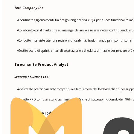
Tech Company Inc
Coordinato aggiornamenti tra design, engineering e QA per nuove funzionalità mobi
•
Collaborato con il marketing su messaggi di lancio e release notes, contribuendo 
•
Condotto interviste utenti e revisioni di usabilità, trasformando pain point ricorrent
•
Gestito board di sprint, criteri di accettazione e checklist di rilascio per rendere più 
•
Tirocinante Product Analyst
Startup Solutions LLC
Analizzato posizionamento competitivo e temi emersi dal feedback clienti per suppo
•
Redatto PRD con user story, casi limite e metriche di successo, riducendo del 40% i c
•
Tirocinante di Prodotto
Innovate Inc