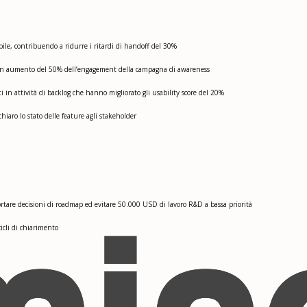
le, contribuendo a ridurre i ritardi di handoff del 30%
a un aumento del 50% dell’engagement della campagna di awareness
i in attività di backlog che hanno migliorato gli usability score del 20%
chiaro lo stato delle feature agli stakeholder
rtare decisioni di roadmap ed evitare 50.000 USD di lavoro R&D a bassa priorità
icli di chiarimento