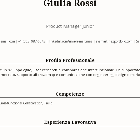
Giulia Rossi
Product Manager Junior
@email.com
| +1 (503) 987-6543 | linkedin.com/in/ava-martinez | avamartinezportfolio.com | Sa
Profilo Professionale
i in sviluppo agile, user research e collaborazione interfunzionale. Ha supportat
che di mercato, supporto alla roadmap e comunicazione con engineering, design e mark
Competenze
oss-functional Collaboration, Trello
Esperienza Lavorativa