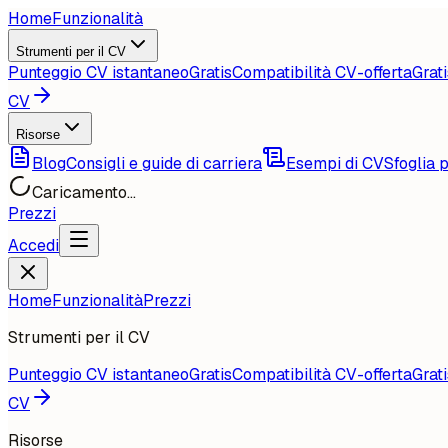
Home
Funzionalità
Strumenti per il CV
Punteggio CV istantaneo
Gratis
Compatibilità CV-offerta
Grati
CV
Risorse
Blog
Consigli e guide di carriera
Esempi di CV
Sfoglia p
Caricamento...
Prezzi
Accedi
Home
Funzionalità
Prezzi
Strumenti per il CV
Punteggio CV istantaneo
Gratis
Compatibilità CV-offerta
Grati
CV
Risorse