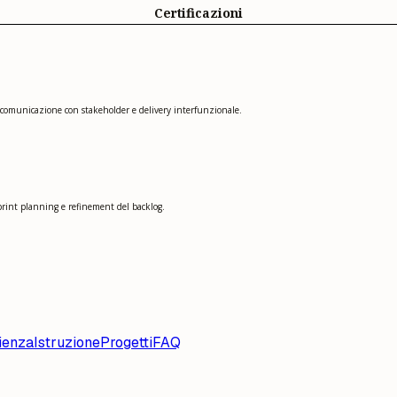
Certificazioni
comunicazione con stakeholder e delivery interfunzionale.
print planning e refinement del backlog.
ienza
Istruzione
Progetti
FAQ