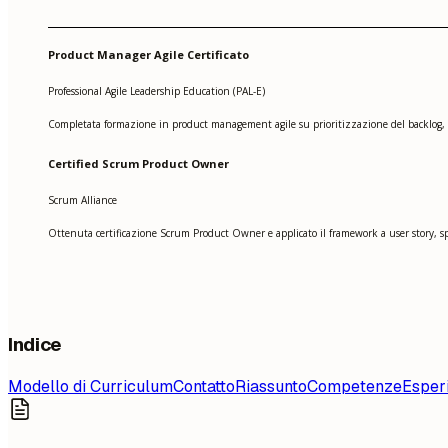
Product Manager Agile Certificato
Professional Agile Leadership Education (PAL-E)
Completata formazione in product management agile su prioritizzazione del backlog, 
Certified Scrum Product Owner
Scrum Alliance
Ottenuta certificazione Scrum Product Owner e applicato il framework a user story, s
Indice
Modello di Curriculum
Contatto
Riassunto
Competenze
Esper