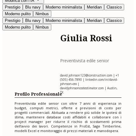
Modifica con l’IA
Prestigio
Blu navy
Moderno minimalista
Meridian
Classico
Moderno pulito
Nimbus
Prestigio
Blu navy
Moderno minimalista
Meridian
Classico
Moderno pulito
Nimbus
Giulia Rossi
Preventivista edile senior
david.johnson123@construction.com
| +1
(505) 456-7890 | linkedin.com/in/david-
johnson-ceo |
davidjohnsoncostestimator.com | Austin,
TX
Profilo Professionale
Preventivista edile senior con oltre 7 anni di esperienza in
budget, computi metrici, offerte e previsioni di costo per
progetti commerciali. Abituata a rendere più solide le ipotesi di
stima, mantenere database costi affidabili e collaborare con i
project manager per ridurre il rischio di scostamenti prima
dell’avvio dei lavori. Competenze in ProEst, Sage Timberline,
modelli Excel e monitoraggio di prezzi materiali e manodopera.