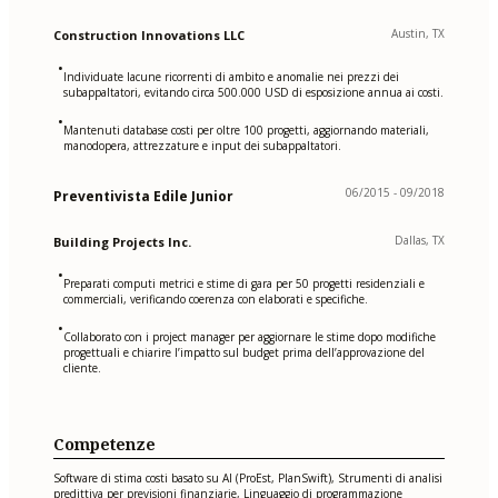
Austin, TX
Construction Innovations LLC
•
Individuate lacune ricorrenti di ambito e anomalie nei prezzi dei
subappaltatori, evitando circa 500.000 USD di esposizione annua ai costi.
•
Mantenuti database costi per oltre 100 progetti, aggiornando materiali,
manodopera, attrezzature e input dei subappaltatori.
06/2015 - 09/2018
Preventivista Edile Junior
Dallas, TX
Building Projects Inc.
•
Preparati computi metrici e stime di gara per 50 progetti residenziali e
commerciali, verificando coerenza con elaborati e specifiche.
•
Collaborato con i project manager per aggiornare le stime dopo modifiche
progettuali e chiarire l’impatto sul budget prima dell’approvazione del
cliente.
Competenze
Software di stima costi basato su AI (ProEst, PlanSwift), Strumenti di analisi
predittiva per previsioni finanziarie, Linguaggio di programmazione