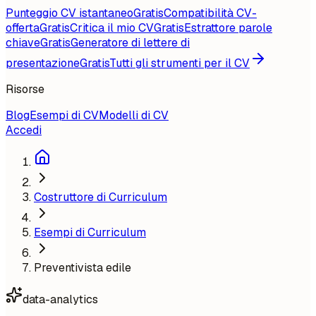
Punteggio CV istantaneo
Gratis
Compatibilità CV-
offerta
Gratis
Critica il mio CV
Gratis
Estrattore parole
chiave
Gratis
Generatore di lettere di
presentazione
Gratis
Tutti gli strumenti per il CV
Risorse
Blog
Esempi di CV
Modelli di CV
Accedi
Costruttore di Curriculum
Esempi di Curriculum
Preventivista edile
data-analytics