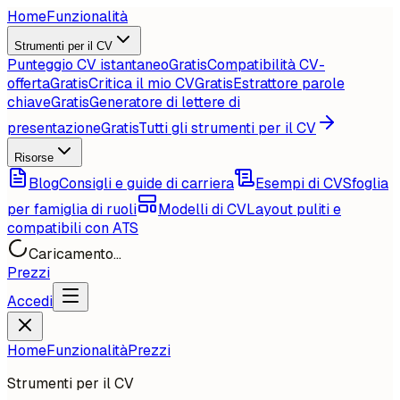
Home
Funzionalità
Strumenti per il CV
Punteggio CV istantaneo
Gratis
Compatibilità CV-
offerta
Gratis
Critica il mio CV
Gratis
Estrattore parole
chiave
Gratis
Generatore di lettere di
presentazione
Gratis
Tutti gli strumenti per il CV
Risorse
Blog
Consigli e guide di carriera
Esempi di CV
Sfoglia
per famiglia di ruoli
Modelli di CV
Layout puliti e
compatibili con ATS
Caricamento...
Prezzi
Accedi
Home
Funzionalità
Prezzi
Strumenti per il CV