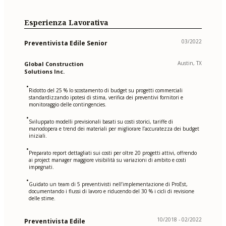
Esperienza Lavorativa
03/2022
Preventivista Edile Senior
Austin, TX
Global Construction
Solutions Inc.
•
Ridotto del 25 % lo scostamento di budget su progetti commerciali
standardizzando ipotesi di stima, verifica dei preventivi fornitori e
monitoraggio delle contingencies.
•
Sviluppato modelli previsionali basati su costi storici, tariffe di
manodopera e trend dei materiali per migliorare l’accuratezza dei budget
iniziali.
•
Preparato report dettagliati sui costi per oltre 20 progetti attivi, offrendo
ai project manager maggiore visibilità su variazioni di ambito e costi
impegnati.
•
Guidato un team di 5 preventivisti nell’implementazione di ProEst,
documentando i flussi di lavoro e riducendo del 30 % i cicli di revisione
delle stime.
10/2018 - 02/2022
Preventivista Edile