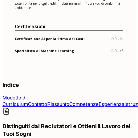
sostenibilità nei progetti edili, inclusi materiali, rifiuti e voci di conformità
ambientale.
Certificazioni
09/2025
Certificazione AI per la Stima dei Costi
03/2024
Specialista di Machine Learning
Indice
Modello di
Curriculum
Contatto
Riassunto
Competenze
Esperienza
Istru
Distinguiti dai Reclutatori e Ottieni il Lavoro dei
Tuoi Sogni