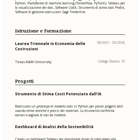
Python, Piattaforme di machine learning (TensorFlow, PyTorch), Tableau per
la visualizzazione dei dati, Software CostX, Strumento di stima costi ProEst,
Software di gestione costruzioni Sage Timberline
Istruzione e Formazione
08/2021 - 05/2026
Laurea Triennale in Economia delle
Costruzioni
College Station, TX
Texas A&M University
Progetti
Strumento di Stima Costi Potenziato dall'IA
Realizzato un prototipo di modello costi in Python per piccoli progetti edili
usando stime storiche e prezzi dei materiali. Lo strumento confronta
scenari e segnala le voci da rivedere.
Dashboard di Analisi della Sostenibilità
Creato un dashboard Tableau per monitorare driver di costo legati alla