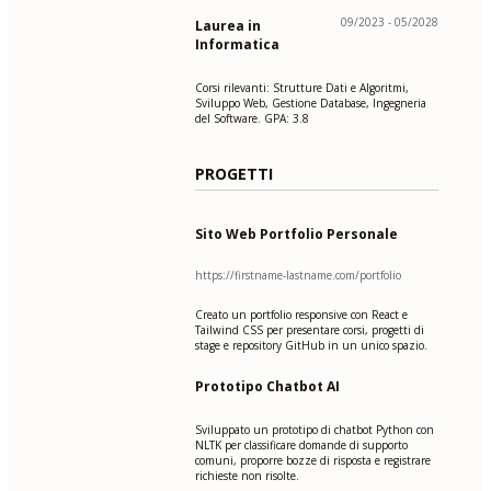
09/2023 - 05/2028
Laurea in
Informatica
Corsi rilevanti: Strutture Dati e Algoritmi,
Sviluppo Web, Gestione Database, Ingegneria
del Software. GPA: 3.8
PROGETTI
Sito Web Portfolio Personale
https://firstname-lastname.com/portfolio
Creato un portfolio responsive con React e
Tailwind CSS per presentare corsi, progetti di
stage e repository GitHub in un unico spazio.
Prototipo Chatbot AI
Sviluppato un prototipo di chatbot Python con
NLTK per classificare domande di supporto
comuni, proporre bozze di risposta e registrare
richieste non risolte.