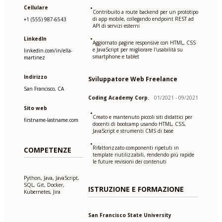
Cellulare
•
Contribuito a route backend per un prototipo
di app mobile, collegando endpoint REST ad
+1 (555) 987-6543
API di servizi esterni
•
LinkedIn
Aggiornato pagine responsive con HTML, CSS
e JavaScript per migliorare l'usabilità su
linkedin.com/in/ella-
smartphone e tablet
martinez
Indirizzo
Sviluppatore Web Freelance
San Francisco, CA
Coding Academy Corp.
01/2021 - 09/2021
Sito web
•
Creato e mantenuto piccoli siti didattici per
firstname-lastname.com
docenti di bootcamp usando HTML, CSS,
JavaScript e strumenti CMS di base
•
Rifattorizzato componenti ripetuti in
COMPETENZE
template riutilizzabili, rendendo più rapide
le future revisioni dei contenuti
Python, Java, JavaScript,
SQL, Git, Docker,
ISTRUZIONE E FORMAZIONE
Kubernetes, Jira
San Francisco State University