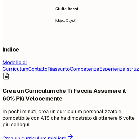
Giulia Rossi
[object Object]
Indice
Modello di
Curriculum
Contatto
Riassunto
Competenze
Esperienza
Istru
Crea un Curriculum che Ti Faccia Assumere il
60% Più Velocemente
In pochi minuti, crea un curriculum personalizzato e
compatibile con ATS che ha dimostrato di ottenere 6 volte
più colloqui.
Crea un curriculum migliore