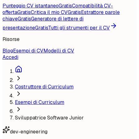
Punteggio CV istantaneo
Gratis
Compatibilità CV-
offerta
Gratis
Critica il mio CV
Gratis
Estrattore parole
chiave
Gratis
Generatore di lettere di
presentazione
Gratis
Tutti gli strumenti per il CV
Risorse
Blog
Esempi di CV
Modelli di CV
Accedi
Costruttore di Curriculum
Esempi di Curriculum
Sviluppatrice Software Junior
dev-engineering