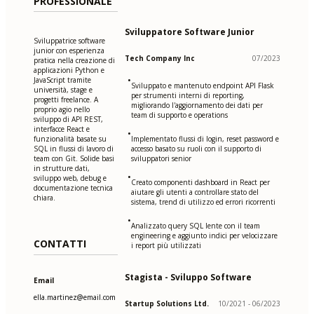
PROFESSIONALE
Sviluppatore Software Junior
Sviluppatrice software
junior con esperienza
Tech Company Inc
07/2023
pratica nella creazione di
applicazioni Python e
•
JavaScript tramite
Sviluppato e mantenuto endpoint API Flask
università, stage e
per strumenti interni di reporting,
progetti freelance. A
migliorando l'aggiornamento dei dati per
proprio agio nello
team di supporto e operations
sviluppo di API REST,
interfacce React e
•
funzionalità basate su
Implementato flussi di login, reset password e
SQL in flussi di lavoro di
accesso basato su ruoli con il supporto di
team con Git. Solide basi
sviluppatori senior
in strutture dati,
•
sviluppo web, debug e
Creato componenti dashboard in React per
documentazione tecnica
aiutare gli utenti a controllare stato del
chiara.
sistema, trend di utilizzo ed errori ricorrenti
•
Analizzato query SQL lente con il team
engineering e aggiunto indici per velocizzare
CONTATTI
i report più utilizzati
Stagista - Sviluppo Software
Email
ella.martinez@email.com
Startup Solutions Ltd.
10/2021 - 06/2023