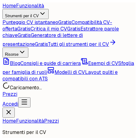
Home
Funzionalità
Strumenti per il CV
Punteggio CV istantaneo
Gratis
Compatibilità CV-
offerta
Gratis
Critica il mio CV
Gratis
Estrattore parole
chiave
Gratis
Generatore di lettere di
presentazione
Gratis
Tutti gli strumenti per il CV
Risorse
Blog
Consigli e guide di carriera
Esempi di CV
Sfoglia
per famiglia di ruoli
Modelli di CV
Layout puliti e
compatibili con ATS
Caricamento...
Prezzi
Accedi
Home
Funzionalità
Prezzi
Strumenti per il CV