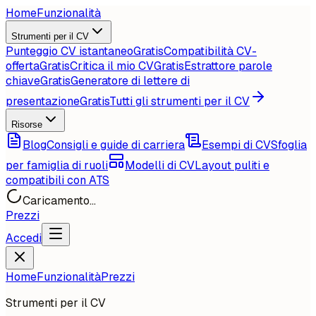
Home
Funzionalità
Strumenti per il CV
Punteggio CV istantaneo
Gratis
Compatibilità CV-
offerta
Gratis
Critica il mio CV
Gratis
Estrattore parole
chiave
Gratis
Generatore di lettere di
presentazione
Gratis
Tutti gli strumenti per il CV
Risorse
Blog
Consigli e guide di carriera
Esempi di CV
Sfoglia
per famiglia di ruoli
Modelli di CV
Layout puliti e
compatibili con ATS
Caricamento...
Prezzi
Accedi
Home
Funzionalità
Prezzi
Strumenti per il CV