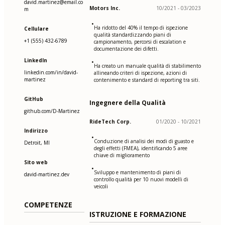
david.martinez@email.co
Motors Inc.
10/2021 - 03/2023
m
•
Ha ridotto del 40% il tempo di ispezione
Cellulare
qualità standardizzando piani di
+1 (555) 432-6789
campionamento, percorsi di escalation e
documentazione dei difetti.
LinkedIn
•
Ha creato un manuale qualità di stabilimento
linkedin.com/in/david-
allineando criteri di ispezione, azioni di
martinez
contenimento e standard di reporting tra siti.
GitHub
Ingegnere della Qualità
github.com/D-Martinez
RideTech Corp.
01/2020 - 10/2021
Indirizzo
•
Conduzione di analisi dei modi di guasto e
Detroit, MI
degli effetti (FMEA), identificando 5 aree
chiave di miglioramento
Sito web
•
Sviluppo e mantenimento di piani di
david-martinez.dev
controllo qualità per 10 nuovi modelli di
veicoli
COMPETENZE
ISTRUZIONE E FORMAZIONE