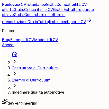
Punteggio CV istantaneo
Gratis
Compatibilità CV-
offerta
Gratis
Critica il mio CV
Gratis
Estrattore parole
chiave
Gratis
Generatore di lettere di
presentazione
Gratis
Tutti gli strumenti per il CV
Risorse
Blog
Esempi di CV
Modelli di CV
Accedi
Costruttore di Curriculum
Esempi di Curriculum
Ingegnere qualità automotive
dev-engineering