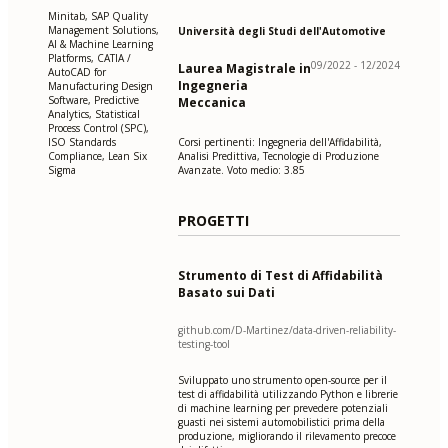
Minitab, SAP Quality
Management Solutions,
Università degli Studi dell'Automotive
AI & Machine Learning
Platforms, CATIA /
09/2022 - 12/2024
Laurea Magistrale in
AutoCAD for
Ingegneria
Manufacturing Design
Software, Predictive
Meccanica
Analytics, Statistical
Process Control (SPC),
Corsi pertinenti: Ingegneria dell'Affidabilità,
ISO Standards
Analisi Predittiva, Tecnologie di Produzione
Compliance, Lean Six
Avanzate. Voto medio: 3.85
Sigma
PROGETTI
Strumento di Test di Affidabilità
Basato sui Dati
github.com/D-Martinez/data-driven-reliability-
testing-tool
Sviluppato uno strumento open-source per il
test di affidabilità utilizzando Python e librerie
di machine learning per prevedere potenziali
guasti nei sistemi automobilistici prima della
produzione, migliorando il rilevamento precoce