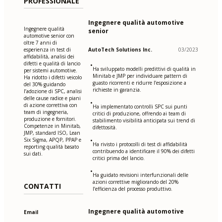
PROFESSIONALE
Ingegnere qualità automotive
Ingegnere qualità
senior
automotive senior con
oltre 7 anni di
esperienza in test di
AutoTech Solutions Inc.
03/2023
affidabilità, analisi dei
difetti e qualità di lancio
•
Ha sviluppato modelli predittivi di qualità in
per sistemi automotive.
Minitab e JMP per individuare pattern di
Ha ridotto i difetti veicolo
guasto ricorrenti e ridurre l’esposizione a
del 30% guidando
richieste in garanzia.
l’adozione di SPC, analisi
delle cause radice e piani
•
di azione correttiva con
Ha implementato controlli SPC sui punti
team di ingegneria,
critici di produzione, offrendo ai team di
produzione e fornitori.
stabilimento visibilità anticipata sui trend di
Competenze in Minitab,
difettosità.
JMP, standard ISO, Lean
Six Sigma, APQP, PPAP e
•
Ha rivisto i protocolli di test di affidabilità
reporting qualità basato
contribuendo a identificare il 90% dei difetti
sui dati.
critici prima del lancio.
•
Ha guidato revisioni interfunzionali delle
azioni correttive migliorando del 20%
CONTATTI
l’efficienza del processo produttivo.
Ingegnere qualità automotive
Email