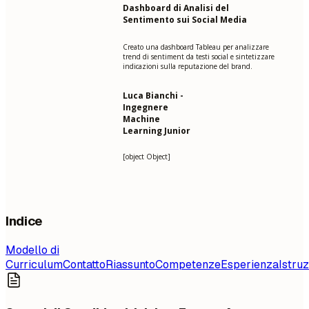
Dashboard di Analisi del
Sentimento sui Social Media
Creato una dashboard Tableau per analizzare
trend di sentiment da testi social e sintetizzare
indicazioni sulla reputazione del brand.
Luca Bianchi -
Ingegnere
Machine
Learning Junior
[object Object]
Indice
Modello di
Curriculum
Contatto
Riassunto
Competenze
Esperienza
Istru