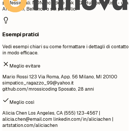
professionali. NON includere link a GitHub per artisti - usa
ArtStation, Behance o siti portfolio.
Esempi pratici
Vedi esempi chiari su come formattare i dettagli di contatto
in modo efficace.
Meglio evitare
Mario Rossi 123 Via Roma, App. 56 Milano, MI 20100
simpatico_ragazzo_99@yahoo.it
github.com/mrossicoding Sposato, 28 anni
Meglio così
Alicia Chen Los Angeles, CA (555) 123-4567 |
alicia.chen@email.com
linkedin.com/in/aliciachen |
artstation.com/aliciachen