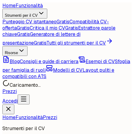
Home
Funzionalità
Strumenti per il CV
Punteggio CV istantaneo
Gratis
Compatibilità CV-
offerta
Gratis
Critica il mio CV
Gratis
Estrattore parole
chiave
Gratis
Generatore di lettere di
presentazione
Gratis
Tutti gli strumenti per il CV
Risorse
Blog
Consigli e guide di carriera
Esempi di CV
Sfoglia
per famiglia di ruoli
Modelli di CV
Layout puliti e
compatibili con ATS
Caricamento...
Prezzi
Accedi
Home
Funzionalità
Prezzi
Strumenti per il CV