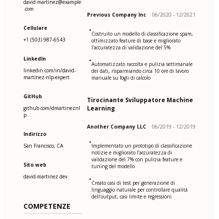
david.martinez@example
.com
Previous Company Inc
06/2020 - 12/2021
Cellulare
•
Costruito un modello di classificazione spam,
+1 (503) 987-6543
ottimizzato feature di base e migliorato
l’accuratezza di validazione del 5%
LinkedIn
•
Automatizzato raccolta e pulizia settimanale
linkedin.com/in/david-
dei dati, risparmiando circa 10 ore di lavoro
martinez-nlp-expert
manuale su fogli di calcolo
GitHub
Tirocinante Sviluppatore Machine
Learning
github.com/dmartineznl
p
Another Company LLC
06/2019 - 12/2019
Indirizzo
•
San Francisco, CA
Implementato un prototipo di classificazione
notizie e migliorato l’accuratezza di
validazione del 7% con pulizia feature e
Sito web
tuning del modello
david-martinez.dev
•
Creato casi di test per generazione di
linguaggio naturale per controllare qualità
dell’output, casi limite e regressioni
COMPETENZE