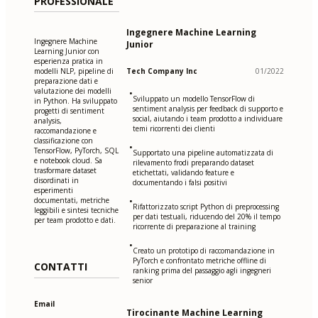
PROFESSIONALE
Ingegnere Machine Learning
Ingegnere Machine
Junior
Learning Junior con
esperienza pratica in
modelli NLP, pipeline di
Tech Company Inc
01/2022
preparazione dati e
valutazione dei modelli
•
Sviluppato un modello TensorFlow di
in Python. Ha sviluppato
sentiment analysis per feedback di supporto e
progetti di sentiment
social, aiutando i team prodotto a individuare
analysis,
temi ricorrenti dei clienti
raccomandazione e
classificazione con
•
TensorFlow, PyTorch, SQL
Supportato una pipeline automatizzata di
e notebook cloud. Sa
rilevamento frodi preparando dataset
trasformare dataset
etichettati, validando feature e
disordinati in
documentando i falsi positivi
esperimenti
documentati, metriche
•
Rifattorizzato script Python di preprocessing
leggibili e sintesi tecniche
per dati testuali, riducendo del 20% il tempo
per team prodotto e dati.
ricorrente di preparazione al training
•
Creato un prototipo di raccomandazione in
PyTorch e confrontato metriche offline di
CONTATTI
ranking prima del passaggio agli ingegneri
senior
Email
Tirocinante Machine Learning