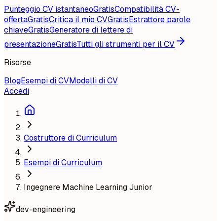
Punteggio CV istantaneo
Gratis
Compatibilità CV-
offerta
Gratis
Critica il mio CV
Gratis
Estrattore parole
chiave
Gratis
Generatore di lettere di
presentazione
Gratis
Tutti gli strumenti per il CV
Risorse
Blog
Esempi di CV
Modelli di CV
Accedi
Costruttore di Curriculum
Esempi di Curriculum
Ingegnere Machine Learning Junior
dev-engineering