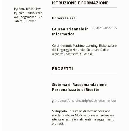
ISTRUZIONE E FORMAZIONE
Python, TensorFlow,
PyTorch, Scikit-Learn,
AWS Sagemaker, Git,
Università XYZ
Tableau, Docker
09/2021 - 05/2025
Laurea Triennale in
Informatica
Corsi rilevanti: Machine Learning, Elaborazione
del Linguaggio Naturale, Strutture Dati e
Algoritmi, Statistica. GPA: 3.8
PROGETTI
Sistema di Raccomandazione
Personalizzato di Ricette
github.com/dmartineznlp/recipe-recommender
Sviluppato un sistema di raccomandazione
ricette basato su NLP che collegava preferenze
utente e restrizioni alimentari a suggerimenti
ordinati.