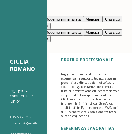
Modifica con l’IA
Blu navy
Prestigio
Moderno minimalista
Meridian
Classico
Moderno pulito
Nimbus
Blu navy
Prestigio
Moderno minimalista
Meridian
Classico
Moderno pulito
Nimbus
PROFILO PROFESSIONALE
GIULIA
ROMANO
Ingegnera commerciale junior con
esperienza in supporto tecnico, stage in
prevendita e dimostrazioni di software
cloud. Collega le esigenze dei clienti a
Ingegnera
flussi di prodotto concreti, prepara demo e
commerciale
supporta il follow-up commerciale nel
CRM per account di piccole e medie
junior
imprese. Ha familiarità con Salesforce,
analisi dati in Python, concetti AWS, basi
di Kubernetes e collaborazione tra team
sales ed engineering.
+1 (555) 456-7890
ethan.harris@email.co
m
ESPERIENZA LAVORATIVA
San Francisco, CA