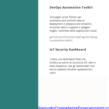
DevOps Automation Toolkit
Sviluppati script Python per
automatizzare controlli base di
deployment e preparazione ambienti,
aiutando sales e supporto a spiegare
meglio i workflow delle applicazioni cloud.
github.com/EthanDevOpsEngineer/devop
s-automation-toolkit
IoT Security Dashboard
Creata una dashboard Flask che
sintetizza eventi di sicurezza IoT, alert e
stato dispositivi, così gli stakeholder non
tecnici possono valutare rapidamente i
rischi.
Indice
Modello di
Curriculum
Contatto
Riassunto
Competenze
Esperienza
Istru