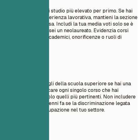
Elenca il tuo titolo di studio più elevato per primo. Se hai
una significativa esperienza lavorativa, mantieni la sezione
sull'istruzione concisa. Includi la tua media voti solo se è
superiore a 3.5 o se sei un neolaureato. Evidenzia corsi
rilevanti, progetti accademici, onorificenze o ruoli di
leadership.
Da evitare
Non includere dettagli della scuola superiore se hai una
laurea. Evita di elencare ogni singolo corso che hai
seguito; seleziona solo quelli più pertinenti. Non includere
date di laurea di decenni fa se la discriminazione legata
all'età è una preoccupazione nel tuo settore.
Esempi pratici