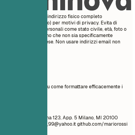
Da evitare
Non includere il tuo indirizzo fisico completo
(numero/nome civico) per motivi di privacy. Evita di
includere dettagli personali come stato civile, età, foto o
codice fiscale, a meno che non sia specificamente
richiesto nel tuo paese. Non usare indirizzi email non
professionali.
Esempi pratici
Vedi chiari esempi su come formattare efficacemente i
dettagli di contatto.
Meglio evitare
Mario Rossi Via Roma 123, App. 5 Milano, MI 20100
simpatico_ragazzo_99@yahoo.it
github.com/mariorossi
Sposato, 28 anni