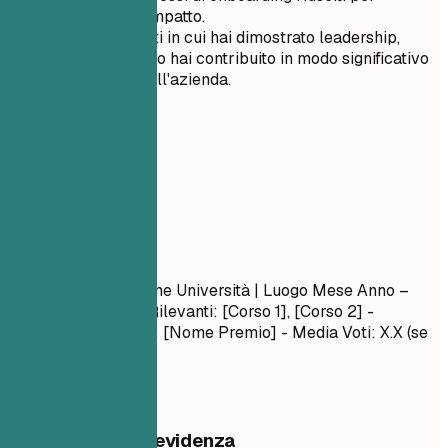
quantificare l'impatto.
Mostra progetti in cui hai dimostrato leadership,
abilità tecnica o hai contribuito in modo significativo
al successo dell'azienda.
05
Formazione
Formazione
Nome Laurea
| Nome Università | Luogo
Mese Anno –
Mese Anno
- Corsi Rilevanti: [Corso 1], [Corso 2] -
Onorificenze/Premi: [Nome Premio] - Media Voti: X.X (se
superiore a 3.5)
Cosa mettere in evidenza