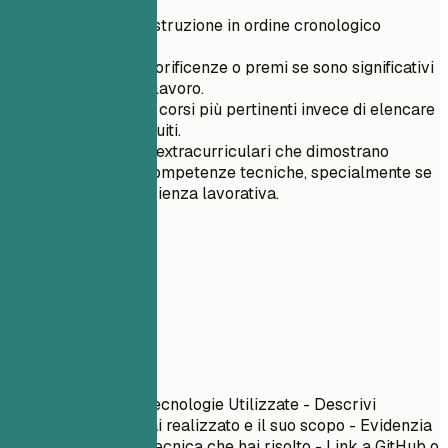
Elenca la tua istruzione in ordine cronologico
inverso.
Includi solo onorificenze o premi se sono significativi
e pertinenti al lavoro.
Riassumi i tuoi corsi più pertinenti invece di elencare
tutti i corsi seguiti.
Includi attività extracurriculari che dimostrano
leadership o competenze tecniche, specialmente se
hai poca esperienza lavorativa.
06
Progetti
Progetti
Nome Progetto
| Tecnologie Utilizzate - Descrivi
brevemente cosa hai realizzato e il suo scopo - Evidenzia
una specifica sfida tecnica che hai risolto - Link a GitHub o