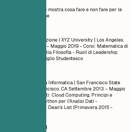
Esempio pratico che mostra cosa fare e non fare per le
sezioni sull'istruzione
Meglio evitare
Laurea in Comunicazione | XYZ University | Los Angeles,
CA
Settembre 2015 – Maggio 2019
- Corsi: Matematica di
base, Introduzione alla Filosofia - Ruoli di Leadership:
Presidente del Consiglio Studentesco
Meglio così
Laurea in Ingegneria Informatica | San Francisco State
University | San Francisco, CA
Settembre 2013 – Maggio
2017
- Corsi Rilevanti: Cloud Computing, Principi e
Pratiche DevOps, Python per l'Analisi Dati -
Onorificenze/Premi: Dean's List (Primavera 2015 -
Autunno 2016)
Consigli rapidi