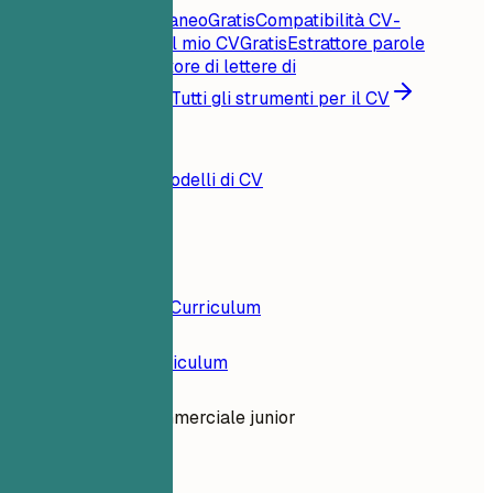
Punteggio CV istantaneo
Gratis
Compatibilità CV-
offerta
Gratis
Critica il mio CV
Gratis
Estrattore parole
chiave
Gratis
Generatore di lettere di
presentazione
Gratis
Tutti gli strumenti per il CV
Risorse
Blog
Esempi di CV
Modelli di CV
Accedi
Costruttore di Curriculum
Esempi di Curriculum
Ingegnera commerciale junior
dev-engineering