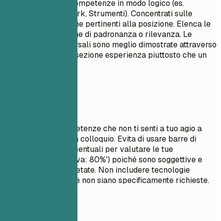
Raggruppa le tue competenze in modo logico (es.
Linguaggi, Framework, Strumenti). Concentrati sulle
competenze tecniche pertinenti alla posizione. Elenca le
competenze in ordine di padronanza o rilevanza. Le
competenze trasversali sono meglio dimostrate attraverso
i punti elenco nella sezione esperienza piuttosto che un
semplice elenco.
Da evitare
Non elencare competenze che non ti senti a tuo agio a
discutere durante un colloquio. Evita di usare barre di
avanzamento o percentuali per valutare le tue
competenze (es. 'Java: 80%') poiché sono soggettive e
spesso male interpretate. Non includere tecnologie
obsolete a meno che non siano specificamente richieste.