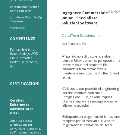
linkedin.com/in/ethan-
harris-saleseng
03/2023
Ingegnere Commerciale
github.com/EthanDevOp
Junior - Specialista
sEngineer
Soluzioni Software
eharris.dev
CloudTech Solutions Inc.
COMPETENZE
San Francisco, CA
Python, JavaScript,
React, Node.js, AWS
•
Preparato note di discovery, ambienti
CloudFormation,
demo e follow-up tecnico per opportunità
Docker, Kubernetes,
software cloud nel segmento PMI,
Git
aiutando il team commerciale a
mantenere una pipeline di oltre 30 lead
attivi.
CERTIFICAZIONI
•
Collaborato con prodotto ed engineering
per documentare problemi di
integrazione CRM, chiarire requisiti
Certified
cliente e migliorare i passaggi successivi
Kubernetes
alle demo tecniche.
Administrator
(CKA)
•
Sviluppato un programma di formazione
Ottenuta questa
completo per 20 associati alle vendite,
certificazione per
migliorando le prestazioni del team.
convalidare l'esperienza
nell'implementazione e