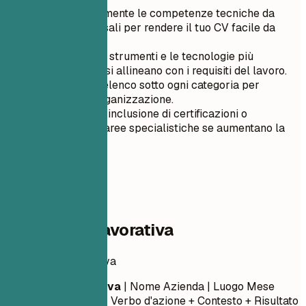
Separa chiaramente le competenze tecniche da
quelle trasversali per rendere il tuo CV facile da
leggere.
Elenca solo gli strumenti e le tecnologie più
pertinenti che si allineano con i requisiti del lavoro.
Utilizza punti elenco sotto ogni categoria per
chiarezza e organizzazione.
Dai priorità all'inclusione di certificazioni o
formazione in aree specialistiche se aumentano la
tua credibilità.
04
Esperienza lavorativa
Esperienza lavorativa
Posizione Lavorativa
| Nome Azienda | Luogo
Mese
Anno – Mese Anno
- Verbo d'azione + Contesto + Risultato