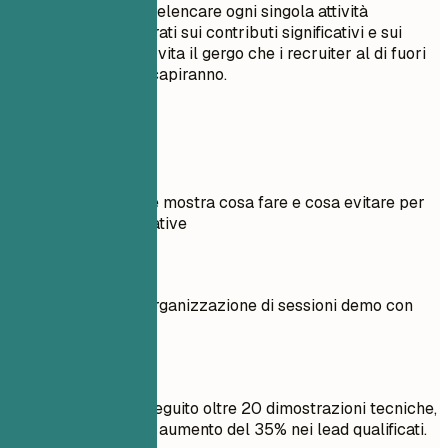
'Incaricato di...'. Non elencare ogni singola attività
quotidiana; concentrati sui contributi significativi e sui
risultati misurabili. Evita il gergo che i recruiter al di fuori
del tuo settore non capiranno.
Esempi pratici
Esempio pratico che mostra cosa fare e cosa evitare per
le esperienze lavorative
Meglio evitare
Responsabile dell'organizzazione di sessioni demo con
potenziali clienti.
Meglio così
Ho coordinato ed eseguito oltre 20 dimostrazioni tecniche,
con un conseguente aumento del 35% nei lead qualificati.