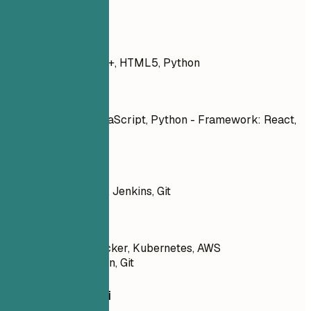
Esempi pratici
Meglio evitare
JavaScript, PHP, C++, HTML5, Python
Meglio così
Linguaggi: JavaScript, Python - Framework: React,
Node.js
Meglio evitare
Docker, Kubernetes, Jenkins, Git
Meglio così
Strumenti: Docker, Kubernetes, AWS
CloudFormation, Git
Consigli rapidi