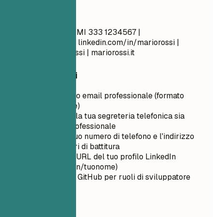
Meglio così
Mario Rossi Milano, MI 333 1234567 |
mario.rossi@email.it
linkedin.com/in/mariorossi |
github.com/mariorossi | mariorossi.it
Consigli rapidi
Usa un indirizzo email professionale (formato
nome.cognome)
Assicurati che la tua segreteria telefonica sia
impostata e professionale
Ricontrolla il tuo numero di telefono e l'indirizzo
email per errori di battitura
Personalizza l'URL del tuo profilo LinkedIn
(linkedin.com/in/tuonome)
Includi il link a GitHub per ruoli di sviluppatore
02