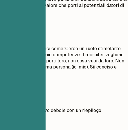
ti rende unico e sul valore che porti ai potenziali datori di
lavoro.
Da evitare
Evita obiettivi generici come 'Cerco un ruolo stimolante
per far crescere le mie competenze.' I recruiter vogliono
sapere quale valore porti loro, non cosa vuoi da loro. Non
usare pronomi di prima persona (io, mio). Sii conciso e
d'impatto.
Esempi pratici
Confronta un obiettivo debole con un riepilogo
professionale forte.
Meglio evitare