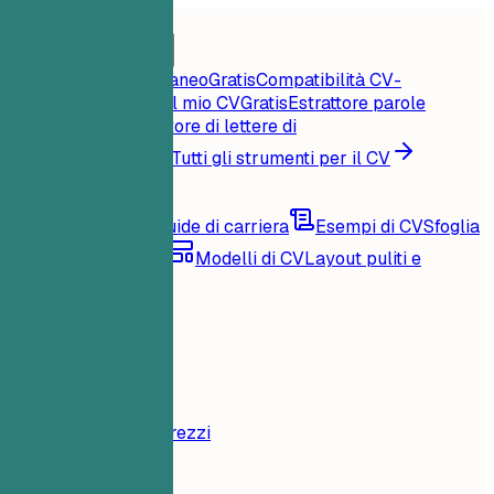
Home
Funzionalità
Strumenti per il CV
Punteggio CV istantaneo
Gratis
Compatibilità CV-
offerta
Gratis
Critica il mio CV
Gratis
Estrattore parole
chiave
Gratis
Generatore di lettere di
presentazione
Gratis
Tutti gli strumenti per il CV
Risorse
Blog
Consigli e guide di carriera
Esempi di CV
Sfoglia
per famiglia di ruoli
Modelli di CV
Layout puliti e
compatibili con ATS
Caricamento...
Prezzi
Accedi
Home
Funzionalità
Prezzi
Strumenti per il CV