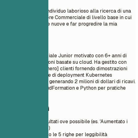
Obiettivo: Sono un individuo laborioso alla ricerca di una
posizione di Ingegnere Commerciale di livello base in cui
posso imparare cose nuove e far progredire la mia
carriera.
Meglio così
Ingegnere Commerciale Junior motivato con 6+ anni di
esperienza in soluzioni basate su cloud. Ha gestito con
successo oltre [Numero] clienti fornendo dimostrazioni
complete di strategie di deployment Kubernetes
nell'ambiente cloud, generando 2 milioni di dollari di ricavi.
Esperto in AWS CloudFormation e Python per pratiche
DevOps.
Consigli rapidi
Quantifica i risultati ove possibile (es. 'Aumentato i
ricavi del 20%')
Mantienilo sotto le 5 righe per leggibilità