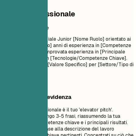
Profilo professionale
Profilo professionale
Ingegnere Commerciale Junior [Nome Ruolo] orientato ai
risultati con [Numero] anni di esperienza in [Competenze
Chiave/Settori]. Comprovata esperienza in [Principale
Risultato]. Esperto in [Tecnologie/Competenze Chiave].
Impegnato a fornire [Valore Specifico] per [Settore/Tipo di
Azienda Target].
Cosa mettere in evidenza
Un riepilogo professionale è il tuo 'elevator pitch'.
Dovrebbe essere lungo 3-5 frasi, riassumendo la tua
esperienza, le competenze chiave e i principali risultati.
Personalizzalo in base alla descrizione del lavoro
utilizzando parole chiave pertinenti. Concentrati su ciò che