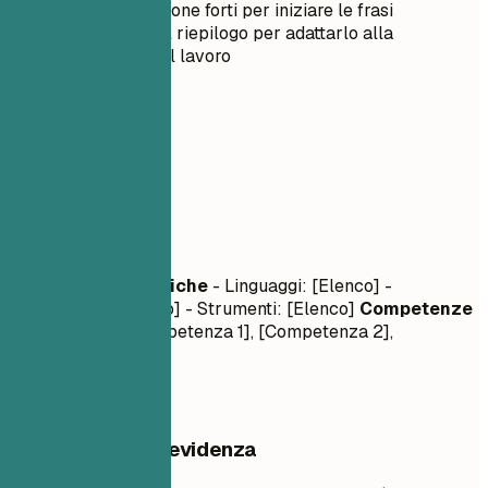
Usa verbi d'azione forti per iniziare le frasi
Personalizza il riepilogo per adattarlo alla
descrizione del lavoro
03
Competenze
Competenze
Competenze Tecniche
- Linguaggi: [Elenco] -
Framework: [Elenco] - Strumenti: [Elenco]
Competenze
Trasversali
- [Competenza 1], [Competenza 2],
[Competenza 3]
Cosa mettere in evidenza