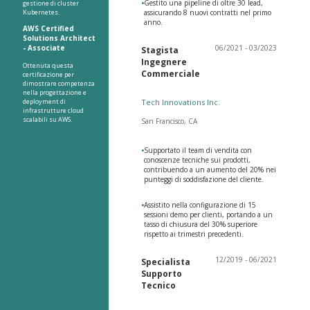
•
Gestito una pipeline di oltre 30 lead,
gestione di cluster
Kubernetes.
assicurando 8 nuovi contratti nel primo
anno.
AWS Certified
Solutions Architect
- Associate
06/2021 - 03/2023
Stagista
Ingegnere
Ottenuta questa
Commerciale
certificazione per
dimostrare competenza
nella progettazione e
deployment di
Tech Innovations Inc.
infrastrutture cloud
scalabili su AWS.
San Francisco, CA
•
Supportato il team di vendita con
conoscenze tecniche sui prodotti,
contribuendo a un aumento del 20% nei
punteggi di soddisfazione del cliente.
•
Assistito nella configurazione di 15
sessioni demo per clienti, portando a un
tasso di chiusura del 30% superiore
rispetto ai trimestri precedenti.
12/2019 - 06/2021
Specialista
Supporto
Tecnico