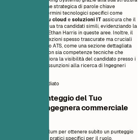
chiara e all'inclusione strategica di parole chiave
pertinenti. L'uso di termini tecnologici specifici come
software basato su cloud
e
soluzioni IT
assicura che il
curriculum si distingua tra candidati simili, evidenziando la
specializzazione di Ethan Harris in queste aree. Inoltre, il
modello incorpora sezioni spesso trascurate ma cruciali
per il riconoscimento ATS, come una sezione dettagliata
delle competenze con sia competenze tecniche che
trasversali, che migliora la visibilità del candidato presso i
responsabili delle assunzioni alla ricerca di Ingegneri
Commerciali Junior.
Punteggio CV immediato
Verifica il Punteggio del Tuo
Curriculum Ingegnera commerciale
junior
Carica il tuo curriculum per ottenere subito un punteggio
ATS e miglioramenti pratici specifici per il ruolo.