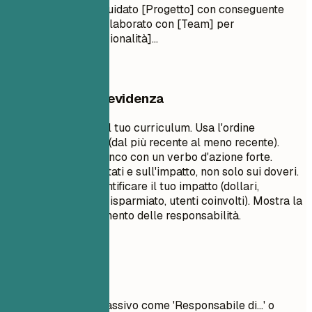
(Quantificato) - Ho guidato [Progetto] con conseguente
[Risultato]... - Ho collaborato con [Team] per
implementare [Funzionalità]...
Cosa mettere in evidenza
Questo è il cuore del tuo curriculum. Usa l'ordine
cronologico inverso (dal più recente al meno recente).
Inizia ogni punto elenco con un verbo d'azione forte.
Concentrati sui risultati e sull'impatto, non solo sui doveri.
Usa numeri per quantificare il tuo impatto (dollari,
percentuali, tempo risparmiato, utenti coinvolti). Mostra la
progressione e l'aumento delle responsabilità.
Da evitare
Evita il linguaggio passivo come 'Responsabile di...' o