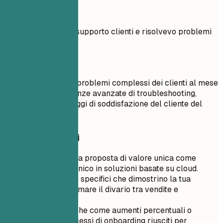
Meglio evitare
Svolgevo attività di supporto clienti e risolvevo problemi
basilari.
Meglio così
Ho risolto oltre 100 problemi complessi dei clienti al mese
sfruttando competenze avanzate di troubleshooting,
aumentando i punteggi di soddisfazione del cliente del
20%.
Consigli rapidi
Evidenzia la tua proposta di valore unica come
specialista tecnico in soluzioni basate su cloud.
Includi risultati specifici che dimostrino la tua
capacità di colmare il divario tra vendite e
ingegneria.
Utilizza metriche come aumenti percentuali o
numero di processi di onboarding riusciti per