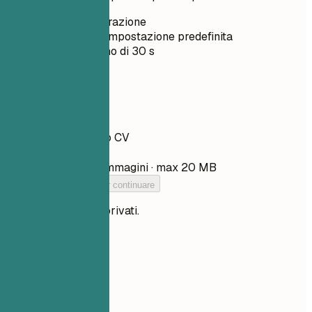
Senza registrazione
Privato per impostazione predefinita
Di solito meno di 30 s
Il tuo CV
Trascina qui il tuo CV
Scegli file
PDF, DOCX, TXT e immagini · max 20 MB
Aggiungi il tuo CV per continuare
I tuoi file restano privati.