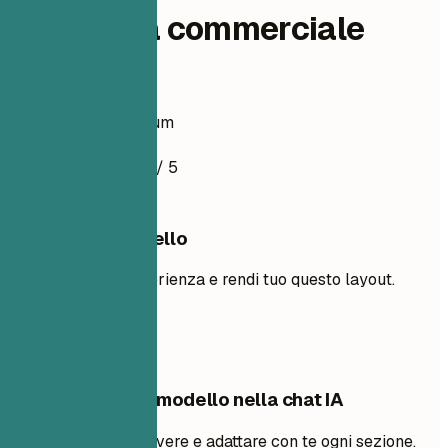
Ingegnera commerciale
junior
Esempio di curriculum
4.5
/ 5
Usa questo modello
Aggiungi la tua esperienza e rendi tuo questo layout.
Usa il modello
Modifica questo modello nella chat IA
Chiedi all’IA di riscrivere e adattare con te ogni sezione.