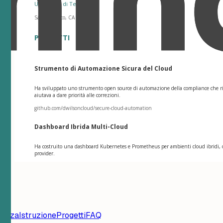
Università di Tecnologia
San Francisco, CA
PROGETTI
Strumento di Automazione Sicura del Cloud
Ha sviluppato uno strumento open source di automazione della compliance che rilev
aiutava a dare priorità alle correzioni.
github.com/dwilsoncloud/secure-cloud-automation
Dashboard Ibrida Multi-Cloud
Ha costruito una dashboard Kubernetes e Prometheus per ambienti cloud ibridi, offr
provider.
ienza
Istruzione
Progetti
FAQ