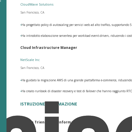
e
CloudWave Solutions
San Francisco, CA
•
Ha progettato policy di autoscaling per servizi web ad alto traffico, supportando 5
•
Ha introdotto elaborazione serverless per workload event-driven, riducendo i costi
Cloud Infrastructure Manager
NetScale Inc
San Francisco, CA
•
Ha guidato la migrazione AWS di una grande piattaforma e-commerce, riducendo la
•
Ha creato runbook di disaster recovery e test di failover che hanno raggiunto RT
ISTRUZIONE E FORMAZIONE
Laurea Triennale in Informatica