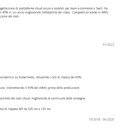
ogettazione di piattaforme cloud sicure e scalabili per team e-commerce e SaaS. Ha
l 40% in un anno migliorando l’affidabilità dei rilasci. Competenze solide in AWS,
ione dei costi.
01/2022
croservizi su Kubernetes, riducendo i cicli di rilascio del 60%.
ura, intercettando il 95% dei difetti prima della produzione.
ontrollo dei costi cloud, migliorando la continuità delle consegne.
edio di risposta API da 500 ms a 120 ms.
10/2018 - 06/2020