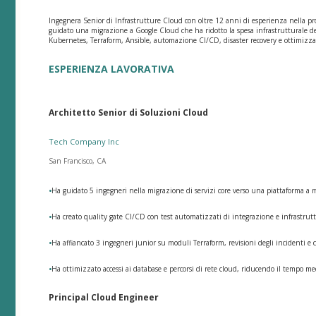
Ingegnera Senior di Infrastrutture Cloud con oltre 12 anni di esperienza nella pr
guidato una migrazione a Google Cloud che ha ridotto la spesa infrastrutturale de
Kubernetes, Terraform, Ansible, automazione CI/CD, disaster recovery e ottimizzaz
ESPERIENZA LAVORATIVA
Architetto Senior di Soluzioni Cloud
Tech Company Inc
San Francisco, CA
•
Ha guidato 5 ingegneri nella migrazione di servizi core verso una piattaforma a mi
•
Ha creato quality gate CI/CD con test automatizzati di integrazione e infrastrutt
•
Ha affiancato 3 ingegneri junior su moduli Terraform, revisioni degli incidenti e c
•
Ha ottimizzato accessi ai database e percorsi di rete cloud, riducendo il tempo m
Principal Cloud Engineer