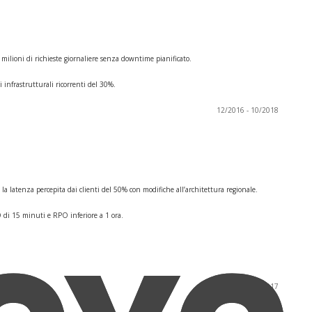
 milioni di richieste giornaliere senza downtime pianificato.
 infrastrutturali ricorrenti del 30%.
12/2016 - 10/2018
 latenza percepita dai clienti del 50% con modifiche all’architettura regionale.
O di 15 minuti e RPO inferiore a 1 ora.
09/2013 - 05/2017