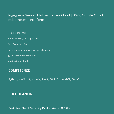
Ingegnera Senior di Infrastrutture Cloud | AWS, Google Cloud,
Kubernetes, Terraform
+1 (503) 456-7890
david.wilson@example.com
San Francisco, CA
linkedin.com/in/david-wilson-cloudeng
github.com/dwilsoncloud
davidwilson.cloud
COMPETENZE
Python, JavaScript, Node.js, React, AWS, Azure, GCP, Terraform
CERTIFICAZIONI
Certified Cloud Security Professional (CCSP)