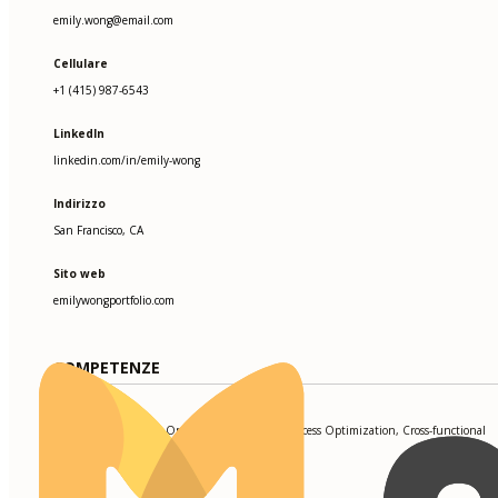
emily.wong@email.com
Cellulare
+1 (415) 987-6543
LinkedIn
linkedin.com/in/emily-wong
Indirizzo
San Francisco, CA
Sito web
emilywongportfolio.com
COMPETENZE
Project Management, Operational Efficiency, Process Optimization, Cross-functional
Collaboration, Asana, Jira, Tableau, Power BI