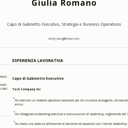
Giulia Romano
Capo di Gabinetto Esecutivo, Strategia e Business Operations
emily.wong@email.com
ESPERIENZA LAVORATIVA
ement
Capo di Gabinetto Esecutivo
rsali.
i dati
Tech Company Inc
•
Ha costruito un modello operativo trasversale per tre iniziative strategiche, allineand
annui.
•
Ha ridisegnato onboarding executive e comunicazioni di leadership, migliorando del
•
Ha creato una cadenza settimanale di decisione ed escalation con il senior leadership 