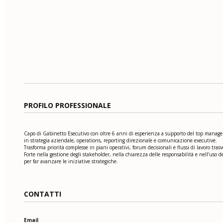
PROFILO PROFESSIONALE
Capo di Gabinetto Esecutivo con oltre 6 anni di esperienza a supporto del top manag
in strategia aziendale, operations, reporting direzionale e comunicazione executive.
Trasforma priorità complesse in piani operativi, forum decisionali e flussi di lavoro trasve
Forte nella gestione degli stakeholder, nella chiarezza delle responsabilità e nell’uso de
per far avanzare le iniziative strategiche.
CONTATTI
Email