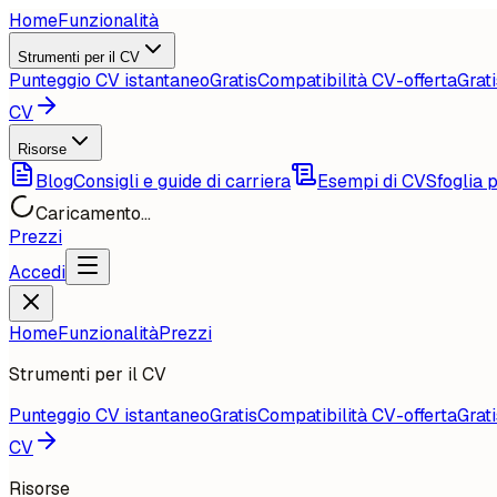
Home
Funzionalità
Strumenti per il CV
Punteggio CV istantaneo
Gratis
Compatibilità CV-offerta
Grati
CV
Risorse
Blog
Consigli e guide di carriera
Esempi di CV
Sfoglia p
Caricamento...
Prezzi
Accedi
Home
Funzionalità
Prezzi
Strumenti per il CV
Punteggio CV istantaneo
Gratis
Compatibilità CV-offerta
Grati
CV
Risorse