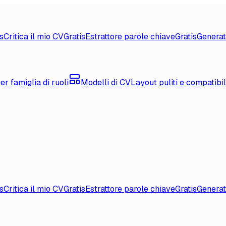
s
Critica il mio CV
Gratis
Estrattore parole chiave
Gratis
Generat
er famiglia di ruoli
Modelli di CV
Layout puliti e compatibi
s
Critica il mio CV
Gratis
Estrattore parole chiave
Gratis
Generat