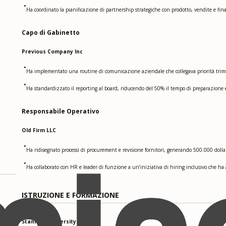
•
Ha coordinato la pianificazione di partnership strategiche con prodotto, vendite e fin
Capo di Gabinetto
Previous Company Inc
•
Ha implementato una routine di comunicazione aziendale che collegava priorità trimes
•
Ha standardizzato il reporting al board, riducendo del 50% il tempo di preparazione 
Responsabile Operativo
Old Firm LLC
•
Ha ridisegnato processi di procurement e revisione fornitori, generando 500.000 dolla
•
Ha collaborato con HR e leader di funzione a un’iniziativa di hiring inclusivo che ha 
ISTRUZIONE E FORMAZIONE
Stanford University