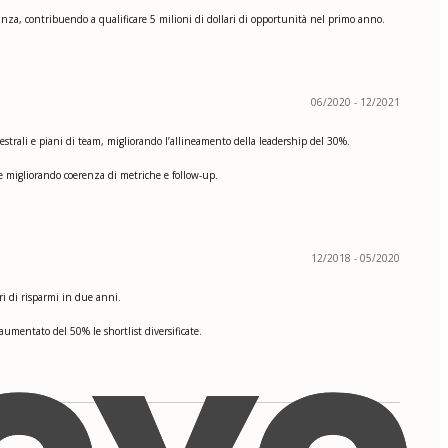
anza, contribuendo a qualificare 5 milioni di dollari di opportunità nel primo anno.
06/2020 - 12/2021
trali e piani di team, migliorando l’allineamento della leadership del 30%.
e migliorando coerenza di metriche e follow-up.
12/2018 - 05/2020
ri di risparmi in due anni.
aumentato del 50% le shortlist diversificate.