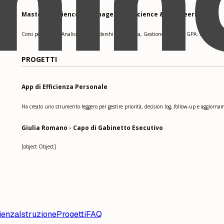
Master of Science in Management, Science & Engineering
Corsi pertinenti: Analisi Dati, Leadership Strategica, Gestione Progetti. GPA: 3.9
PROGETTI
App di Efficienza Personale
Ha creato uno strumento leggero per gestire priorità, decision log, follow-up e aggiorn
Giulia Romano - Capo di Gabinetto Esecutivo
[object Object]
ienza
Istruzione
Progetti
FAQ