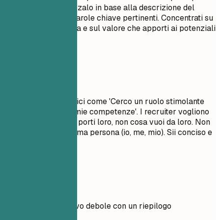
successi. Personalizzalo in base alla descrizione del
lavoro utilizzando parole chiave pertinenti. Concentrati su
ciò che ti rende unica e sul valore che apporti ai potenziali
datori di lavoro.
Da evitare
Evita obiettivi generici come 'Cerco un ruolo stimolante
per far crescere le mie competenze'. I recruiter vogliono
sapere quale valore porti loro, non cosa vuoi da loro. Non
usare pronomi in prima persona (io, me, mio). Sii conciso e
d'impatto.
Esempi pratici
Confronta un obiettivo debole con un riepilogo
professionale forte.