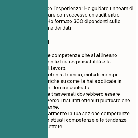
Dimostrate attraverso l'esperienza: Ho guidato un team di
auditor per completare con successo un audit entro
scadenze ristrette; Ho formato 300 dipendenti sulle
politiche di protezione dei dati
Consigli rapidi
Dai priorità alle competenze che si allineano
direttamente con le tue responsabilità e la
descrizione del lavoro.
Per ogni competenza tecnica, includi esempi
specifici o metriche su come le hai applicate in
scenari reali per fornire contesto.
Le competenze trasversali dovrebbero essere
descritte attraverso i risultati ottenuti piuttosto che
affermazioni vaghe.
Aggiorna regolarmente la tua sezione competenze
per riflettere le attuali competenze e le tendenze
pertinenti del settore.