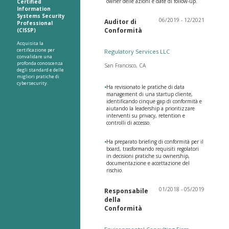
owner delle azioni e date di follow-up.
Certified
Information
Systems Security
06/2019 - 12/2021
Auditor di
Professional
Conformità
(CISSP)
Acquisita la
certificazione per
Regulatory Services LLC
convalidare una
profonda conoscenza
San Francisco, CA
degli standard e delle
migliori pratiche di
cybersecurity.
•
Ha revisionato le pratiche di data
management di una startup cliente,
identificando cinque gap di conformità e
aiutando la leadership a prioritizzare
interventi su privacy, retention e
controlli di accesso.
•
Ha preparato briefing di conformità per il
board, trasformando requisiti regolatori
in decisioni pratiche su ownership,
documentazione e accettazione del
rischio.
01/2018 - 05/2019
Responsabile
della
Conformità