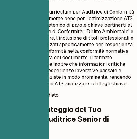
Questo esempio di curriculum per Auditrice di Conformità
funziona eccezionalmente bene per l'ottimizzazione ATS
grazie al suo uso strategico di parole chiave pertinenti al
ruolo come 'Auditrice di Conformità', 'Diritto Ambientale' e
'Cybersecurity'. Inoltre, l'inclusione di titoli professionali e
riepiloghi personalizzati specificamente per l'esperienza
di un'Auditrice di Conformità nella conformità normativa
migliora la pertinenza del documento. Il formato
strutturato garantisce inoltre che informazioni critiche
come certificazioni, esperienze lavorative passate e
risultati siano evidenziate in modo prominente, rendendo
più facile per i sistemi ATS analizzare i dettagli chiave.
Punteggio CV immediato
Verifica il Punteggio del Tuo
Curriculum Auditrice Senior di
Conformità