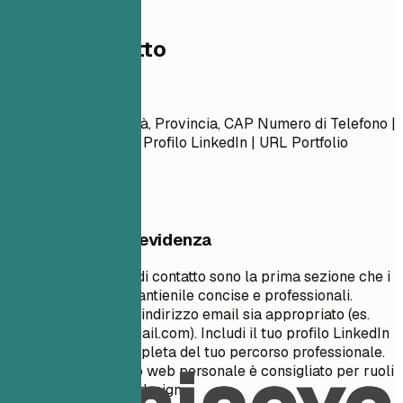
01
Dati di contatto
Dati di contatto
Nome Cognome Città, Provincia, CAP Numero di Telefono |
Indirizzo Email URL Profilo LinkedIn | URL Portfolio
(Opzionale)
Cosa mettere in evidenza
Le tue informazioni di contatto sono la prima sezione che i
recruiter vedono. Mantienile concise e professionali.
Assicurati che il tuo indirizzo email sia appropriato (es.
nome.cognome@email.com
). Includi il tuo profilo LinkedIn
per una visione completa del tuo percorso professionale.
Un portfolio o un sito web personale è consigliato per ruoli
creativi, tecnici o di design.