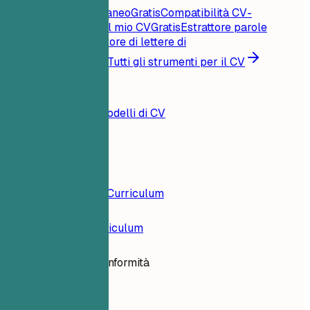
Punteggio CV istantaneo
Gratis
Compatibilità CV-
offerta
Gratis
Critica il mio CV
Gratis
Estrattore parole
chiave
Gratis
Generatore di lettere di
presentazione
Gratis
Tutti gli strumenti per il CV
Risorse
Blog
Esempi di CV
Modelli di CV
Accedi
Costruttore di Curriculum
Esempi di Curriculum
Auditrice di Conformità
finance