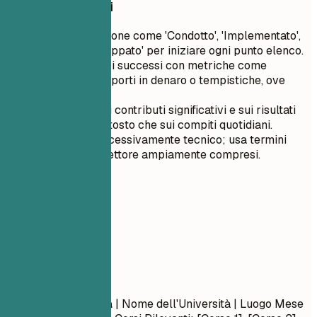
Consigli rapidi
Usa verbi d'azione come 'Condotto', 'Implementato',
'Guidato', 'Sviluppato' per iniziare ogni punto elenco.
Quantifica i tuoi successi con metriche come
percentuali, importi in denaro o tempistiche, ove
possibile.
Concentrati sui contributi significativi e sui risultati
misurabili piuttosto che sui compiti quotidiani.
Evita gergo eccessivamente tecnico; usa termini
standard del settore ampiamente compresi.
05
Formazione
Formazione
Nome della Laurea
| Nome dell'Università | Luogo
Mese