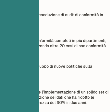
Meglio evitare
Responsabile della conduzione di audit di conformità in
vari dipartimenti.
Meglio così
Condotto audit di conformità completi in più dipartimenti,
identificando e risolvendo oltre 20 casi di non conformità.
Meglio evitare
Partecipato allo sviluppo di nuove politiche sulla
protezione dei dati.
Meglio così
Guidato lo sviluppo e l'implementazione di un solido set di
politiche sulla protezione dei dati che ha ridotto le
violazioni della sicurezza del 90% in due anni.