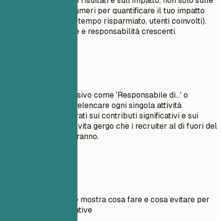
forte. Concentrati sui risultati e sull'impatto, non solo sulle
mansioni. Utilizza numeri per quantificare il tuo impatto
(dollari, percentuali, tempo risparmiato, utenti coinvolti).
Mostra progressione e responsabilità crescenti.
Da evitare
Evita linguaggio passivo come 'Responsabile di...' o
'Incaricato di...'. Non elencare ogni singola attività
quotidiana; concentrati sui contributi significativi e sui
risultati misurabili. Evita gergo che i recruiter al di fuori del
tuo settore non capiranno.
Esempi pratici
Esempio pratico che mostra cosa fare e cosa evitare per
le esperienze lavorative