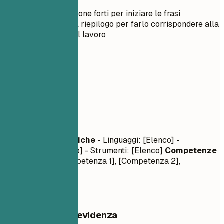
leggibilità
Usa verbi d'azione forti per iniziare le frasi
Personalizza il riepilogo per farlo corrispondere alla
descrizione del lavoro
03
Competenze
Competenze
Competenze Tecniche
- Linguaggi: [Elenco] -
Framework: [Elenco] - Strumenti: [Elenco]
Competenze
Trasversali
- [Competenza 1], [Competenza 2],
[Competenza 3]
Cosa mettere in evidenza