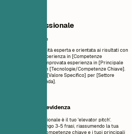
02
Profilo professionale
Profilo professionale
Auditrice di Conformità esperta e orientata ai risultati con
[Numero] anni di esperienza in [Competenze
Chiave/Settori]. Comprovata esperienza in [Principale
Risultato]. Esperta in [Tecnologie/Competenze Chiave].
Impegnata a fornire [Valore Specifico] per [Settore
Target/Tipo di Azienda].
Cosa mettere in evidenza
Un riepilogo professionale è il tuo 'elevator pitch'.
Dovrebbe essere lungo 3-5 frasi, riassumendo la tua
esperienza, le tue competenze chiave e i tuoi principali