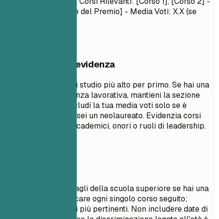
Anno – Mese Anno
- Corsi Rilevanti: [Corso 1], [Corso 2] -
Onori/Premi: [Nome del Premio] - Media Voti: X.X (se
superiore a 3.5)
Cosa mettere in evidenza
Elenca il tuo titolo di studio più alto per primo. Se hai una
significativa esperienza lavorativa, mantieni la sezione
istruzione breve. Includi la tua media voti solo se è
superiore a 3.5 o se sei un neolaureato. Evidenzia corsi
rilevanti, progetti accademici, onori o ruoli di leadership.
Da evitare
Non includere i dettagli della scuola superiore se hai una
laurea. Evita di elencare ogni singolo corso seguito;
seleziona solo quelli più pertinenti. Non includere date di