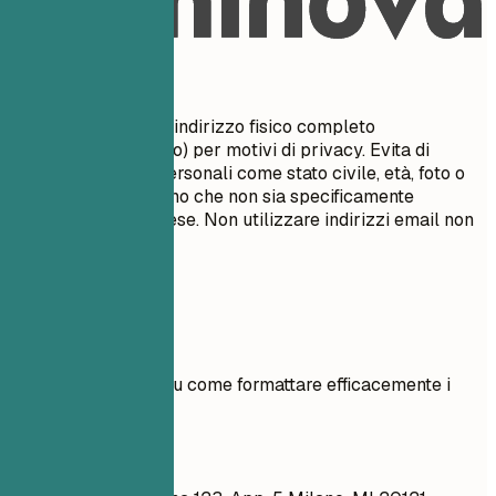
Da evitare
Non includere il tuo indirizzo fisico completo
(numero/nome civico) per motivi di privacy. Evita di
includere dettagli personali come stato civile, età, foto o
codice fiscale, a meno che non sia specificamente
richiesto nel tuo paese. Non utilizzare indirizzi email non
professionali.
Esempi pratici
Vedi esempi chiari su come formattare efficacemente i
dettagli di contatto.
Meglio evitare