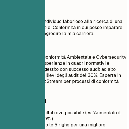
Meglio evitare
Obiettivo: Sono un individuo laborioso alla ricerca di una
posizione di Auditore di Conformità in cui posso imparare
cose nuove e far progredire la mia carriera.
Meglio così
Auditrice Senior di Conformità Ambientale e Cybersecurity
con oltre 8 anni di esperienza in quadri normativi e
privacy dei dati. Ha gestito con successo audit ad alto
rischio, riducendo i rilievi degli audit del 30%. Esperta in
RSA Archer e MetricStream per processi di conformità
semplificati.
Consigli rapidi
Quantifica i risultati ove possibile (es. 'Aumentato il
fatturato del 20%')
Mantienilo sotto le 5 righe per una migliore