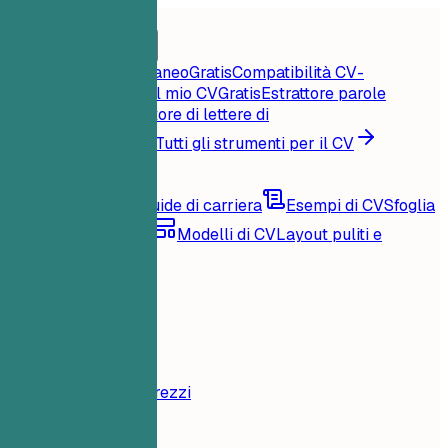
Home
Funzionalità
Strumenti per il CV
Punteggio CV istantaneo
Gratis
Compatibilità CV-
offerta
Gratis
Critica il mio CV
Gratis
Estrattore parole
chiave
Gratis
Generatore di lettere di
presentazione
Gratis
Tutti gli strumenti per il CV
Risorse
Blog
Consigli e guide di carriera
Esempi di CV
Sfoglia
per famiglia di ruoli
Modelli di CV
Layout puliti e
compatibili con ATS
Caricamento...
Prezzi
Accedi
Home
Funzionalità
Prezzi
Strumenti per il CV