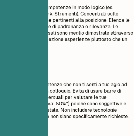
Raggruppa le tue competenze in modo logico (es.
Linguaggi, Framework, Strumenti). Concentrati sulle
competenze tecniche pertinenti alla posizione. Elenca le
competenze in ordine di padronanza o rilevanza. Le
competenze trasversali sono meglio dimostrate attraverso
i punti elenco nella sezione esperienze piuttosto che un
semplice elenco.
Da evitare
Non elencare competenze che non ti senti a tuo agio ad
utilizzare durante un colloquio. Evita di usare barre di
avanzamento o percentuali per valutare le tue
competenze (es. "Java: 80%") poiché sono soggettive e
spesso male interpretate. Non includere tecnologie
obsolete a meno che non siano specificamente richieste.