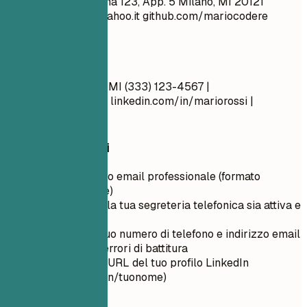
Mario Rossi Via Roma 123, App. 5 Milano, MI 20121
bel_ragazzo_99@yahoo.it
github.com/mariocodere
Single, 28 anni
Meglio così
Mario Rossi Milano, MI (333) 123-4567 |
mario.rossi@email.it
linkedin.com/in/mariorossi |
mariorossi.it
Consigli rapidi
Usa un indirizzo email professionale (formato
nome.cognome)
Assicurati che la tua segreteria telefonica sia attiva e
professionale
Ricontrolla il tuo numero di telefono e indirizzo email
per eventuali errori di battitura
Personalizza l'URL del tuo profilo LinkedIn
(linkedin.com/in/tuonome)