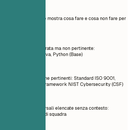
Esempi pratici
Esempio pratico che mostra cosa fare e cosa non fare per
le competenze
Meglio evitare
Competenza desiderata ma non pertinente:
Programmazione Java, Python (Base)
Meglio così
Competenze tecniche pertinenti: Standard ISO 9001,
Conformità GDPR, Framework NIST Cybersecurity (CSF)
Meglio evitare
Competenze trasversali elencate senza contesto:
Leadership, Lavoro di squadra
Meglio così