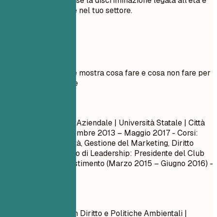
laurea di decenni fa se la discriminazione legata all'età è
una preoccupazione nel tuo settore.
Esempi pratici
Esempio pratico che mostra cosa fare e cosa non fare per
la sezione istruzione
Meglio evitare
Laurea in Economia Aziendale | Università Statale | Città
Qualsiasi, USA
Settembre 2013 – Maggio 2017
- Corsi:
Principi di Contabilità, Gestione del Marketing, Diritto
Commerciale - Ruolo di Leadership: Presidente del Club
Studentesco di Investimento (Marzo 2015 – Giugno 2016) -
Media Voti: 3.4
Meglio così
Laurea Magistrale in Diritto e Politiche Ambientali |