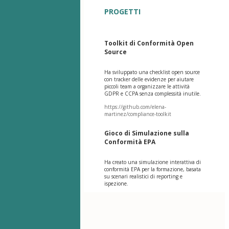
PROGETTI
Toolkit di Conformità Open
Source
Ha sviluppato una checklist open source
con tracker delle evidenze per aiutare
piccoli team a organizzare le attività
GDPR e CCPA senza complessità inutile.
https://github.com/elena-
martinez/compliance-toolkit
Gioco di Simulazione sulla
Conformità EPA
Ha creato una simulazione interattiva di
conformità EPA per la formazione, basata
su scenari realistici di reporting e
ispezione.
Indice