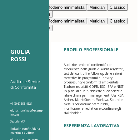
Modifica con l’IA
Blu navy
Prestigio
Moderno minimalista
Meridian
Classico
Moderno pulito
Nimbus
Blu navy
Prestigio
Moderno minimalista
Meridian
Classico
Moderno pulito
Nimbus
PROFILO PROFESSIONALE
GIULIA
ROSSI
Auditrice senior di conformità con
esperienza nella guida di audit regolatori,
test dei controlli e follow-up delle azioni
correttive in programmi di privacy,
Auditrice Senior
cybersecurity e conformità ambientale.
di Conformità
Traduce requisiti GDPR, ISO, EPA e NIST
in piani di audit, richieste di evidenze e
rilievi chiari per il management. Usa RSA
Archer, MetricStream, Workiva, Splunk e
+1 (206) 555-4321
Nessus per documentare rischi,
monitorare remediation e coordinare gli
elena.martinez@examp
stakeholder.
le.com
Seattle, WA
ESPERIENZA LAVORATIVA
linkedin.com/in/elena-
martinez-auditor
elena-martinez.com