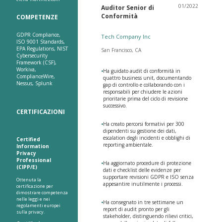
01/2022
Auditor Senior di
Conformità
COMPETENZE
GDPR Compliance,
Tech Company Inc
ISO 9001 Standards,
EPA Regulations, NIST
San Francisco, CA
Cybersecurity
Framework (CSF),
Workiva,
•
Ha guidato audit di conformità in
ComplianceWire,
quattro business unit, documentando
Nessus, Splunk
gap di controllo e collaborando con i
responsabili per chiudere le azioni
prioritarie prima del ciclo di revisione
successivo.
CERTIFICAZIONI
•
Ha creato percorsi formativi per 300
dipendenti su gestione dei dati,
escalation degli incidenti e obblighi di
Certified
reporting ambientale.
Information
Privacy
Professional
•
Ha aggiornato procedure di protezione
(CIPP/E)
dati e checklist delle evidenze per
supportare revisioni GDPR e ISO senza
Ottenuta la
appesantire inutilmente i processi.
certificazione per
dimostrare competenza
nelle leggi e nei
•
Ha consegnato in tre settimane un
regolamenti europei
report di audit pronto per gli
sulla privacy.
stakeholder, distinguendo rilievi critici,