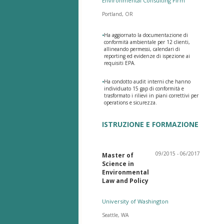
Environmental Consulting Firm
Portland, OR
•
Ha aggiornato la documentazione di
conformità ambientale per 12 clienti,
allineando permessi, calendari di
reporting ed evidenze di ispezione ai
requisiti EPA.
•
Ha condotto audit interni che hanno
individuato 15 gap di conformità e
trasformato i rilievi in piani correttivi per
operations e sicurezza.
ISTRUZIONE E FORMAZIONE
09/2015 - 06/2017
Master of
Science in
Environmental
Law and Policy
University of Washington
Seattle, WA