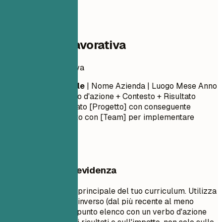
04
Esperienza lavorativa
Esperienza lavorativa
Titolo Professionale
| Nome Azienda | Luogo
Mese Anno
– Mese Anno
- Verbo d'azione + Contesto + Risultato
(Quantificato) - Guidato [Progetto] con conseguente
[Esito]... - Collaborato con [Team] per implementare
[Funzionalità]...
Cosa mettere in evidenza
Questa è la sezione principale del tuo curriculum. Utilizza
l'ordine cronologico inverso (dal più recente al meno
recente). Inizia ogni punto elenco con un verbo d'azione