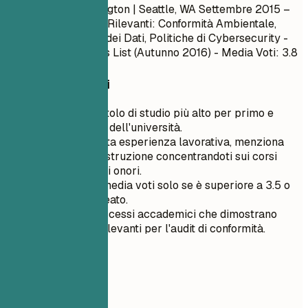
Università di Washington | Seattle, WA
Settembre 2015 –
Giugno 2017
- Corsi Rilevanti: Conformità Ambientale,
Leggi sulla Privacy dei Dati, Politiche di Cybersecurity -
Onori/Premi: Dean’s List (Autunno 2016) - Media Voti: 3.8
Consigli rapidi
Elenca il tuo titolo di studio più alto per primo e
includi il nome dell'università.
Se hai una vasta esperienza lavorativa, menziona
brevemente l'istruzione concentrandoti sui corsi
rilevanti e sugli onori.
Includi la tua media voti solo se è superiore a 3.5 o
sei un neolaureato.
Evidenzia i successi accademici che dimostrano
competenze rilevanti per l'audit di conformità.
06