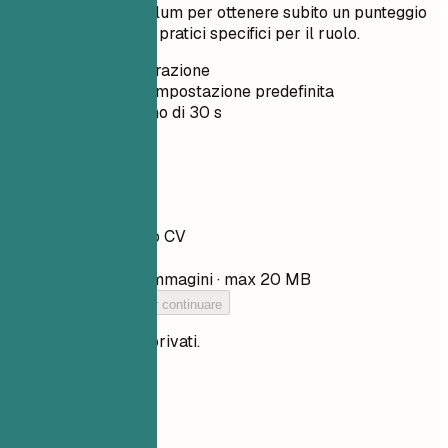
Carica il tuo curriculum per ottenere subito un punteggio
ATS e miglioramenti pratici specifici per il ruolo.
Senza registrazione
Privato per impostazione predefinita
Di solito meno di 30 s
Il tuo CV
Trascina qui il tuo CV
Scegli file
PDF, DOCX, TXT e immagini · max 20 MB
Aggiungi il tuo CV per continuare
I tuoi file restano privati.