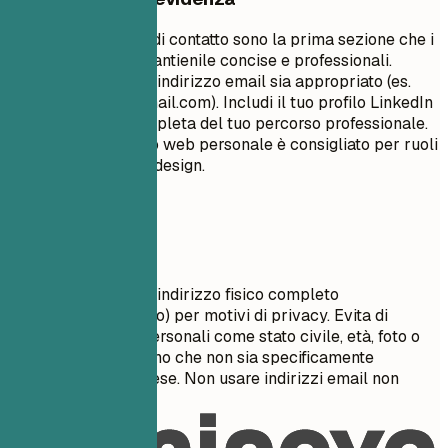
Le tue informazioni di contatto sono la prima sezione che i
recruiter vedono. Mantienile concise e professionali.
Assicurati che il tuo indirizzo email sia appropriato (es.
nome.cognome@gmail.com
). Includi il tuo profilo LinkedIn
per una visione completa del tuo percorso professionale.
Un portfolio o un sito web personale è consigliato per ruoli
creativi, tecnici o di design.
Da evitare
Non includere il tuo indirizzo fisico completo
(numero/nome civico) per motivi di privacy. Evita di
includere dettagli personali come stato civile, età, foto o
codice fiscale, a meno che non sia specificamente
richiesto nel tuo paese. Non usare indirizzi email non
professionali.