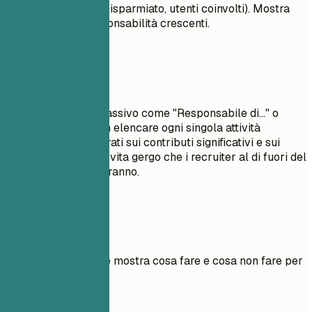
percentuali, tempo risparmiato, utenti coinvolti). Mostra
progressione e responsabilità crescenti.
Da evitare
Evita il linguaggio passivo come "Responsabile di..." o
"Incaricato di...". Non elencare ogni singola attività
quotidiana; concentrati sui contributi significativi e sui
risultati misurabili. Evita gergo che i recruiter al di fuori del
tuo settore non capiranno.
Esempi pratici
Esempio pratico che mostra cosa fare e cosa non fare per
le esperienze
Meglio evitare