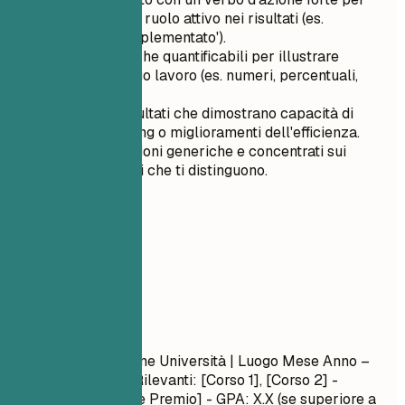
mostrare il tuo ruolo attivo nei risultati (es.
'Elaborato', 'Implementato').
Utilizza metriche quantificabili per illustrare
l'impatto del tuo lavoro (es. numeri, percentuali,
tempistiche).
Evidenzia i risultati che dimostrano capacità di
problem-solving o miglioramenti dell'efficienza.
Evita affermazioni generiche e concentrati sui
contributi unici che ti distinguono.
05
Formazione
Formazione
Nome Laurea
| Nome Università | Luogo
Mese Anno –
Mese Anno
- Corsi Rilevanti: [Corso 1], [Corso 2] -
Onori/Premi: [Nome Premio] - GPA: X.X (se superiore a