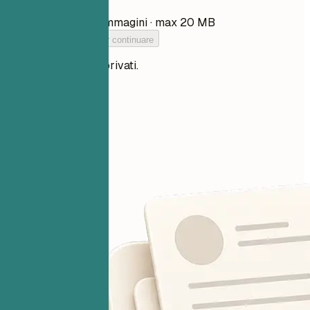
Scegli file
PDF, DOCX, TXT e immagini · max 20 MB
Aggiungi il tuo CV per continuare
I tuoi file restano privati.