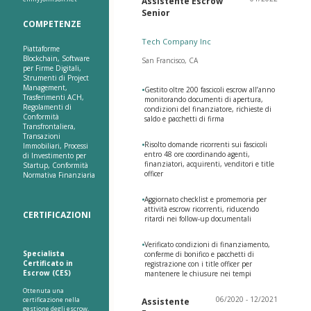
Assistente Escrow
Senior
COMPETENZE
Tech Company Inc
Piattaforme
Blockchain, Software
San Francisco, CA
per Firme Digitali,
Strumenti di Project
Management,
•
Gestito oltre 200 fascicoli escrow all’anno
Trasferimenti ACH,
monitorando documenti di apertura,
Regolamenti di
condizioni del finanziatore, richieste di
Conformità
saldo e pacchetti di firma
Transfrontaliera,
Transazioni
•
Risolto domande ricorrenti sui fascicoli
Immobiliari, Processi
entro 48 ore coordinando agenti,
di Investimento per
finanziatori, acquirenti, venditori e title
Startup, Conformità
officer
Normativa Finanziaria
•
Aggiornato checklist e promemoria per
attività escrow ricorrenti, riducendo
CERTIFICAZIONI
ritardi nei follow-up documentali
•
Verificato condizioni di finanziamento,
Specialista
conferme di bonifico e pacchetti di
Certificato in
registrazione con i title officer per
Escrow (CES)
mantenere le chiusure nei tempi
Ottenuta una
06/2020 - 12/2021
certificazione nella
Assistente
gestione degli escrow,