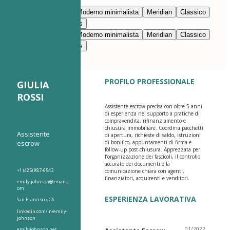
Modifica con l’IA
Blu navy
Prestigio
Moderno minimalista
Meridian
Classico
Moderno pulito
Nimbus
Blu navy
Prestigio
Moderno minimalista
Meridian
Classico
Moderno pulito
Nimbus
PROFILO PROFESSIONALE
GIULIA
ROSSI
Assistente escrow precisa con oltre 5 anni
di esperienza nel supporto a pratiche di
compravendita, rifinanziamento e
chiusura immobiliare. Coordina pacchetti
Assistente
di apertura, richieste di saldo, istruzioni
escrow
di bonifico, appuntamenti di firma e
follow-up post-chiusura. Apprezzata per
l’organizzazione dei fascicoli, il controllo
accurato dei documenti e la
+1 (425) 987-6543
comunicazione chiara con agenti,
finanziatori, acquirenti e venditori.
emily.johnson@email.c
om
ESPERIENZA LAVORATIVA
San Francisco, CA
linkedin.com/in/emily-
johnson
01/2022
emilyjohnson.net