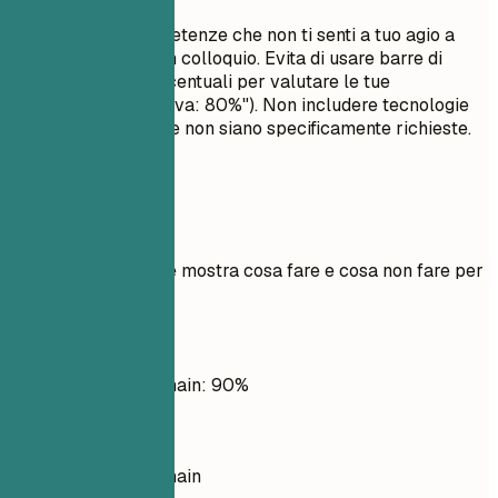
Non elencare competenze che non ti senti a tuo agio a
discutere durante un colloquio. Evita di usare barre di
avanzamento o percentuali per valutare le tue
competenze (es. "Java: 80%"). Non includere tecnologie
obsolete a meno che non siano specificamente richieste.
Esempi pratici
Esempio pratico che mostra cosa fare e cosa non fare per
le competenze
Meglio evitare
Piattaforme Blockchain: 90%
Meglio così
Piattaforme Blockchain