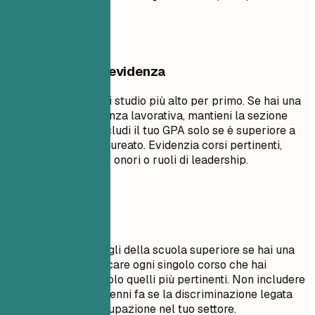
3.5)
Cosa mettere in evidenza
Elenca il tuo titolo di studio più alto per primo. Se hai una
significativa esperienza lavorativa, mantieni la sezione
istruzione breve. Includi il tuo GPA solo se è superiore a
3.5 o se sei un neolaureato. Evidenzia corsi pertinenti,
progetti accademici, onori o ruoli di leadership.
Da evitare
Non includere dettagli della scuola superiore se hai una
laurea. Evita di elencare ogni singolo corso che hai
seguito; seleziona solo quelli più pertinenti. Non includere
date di laurea di decenni fa se la discriminazione legata
all'età è una preoccupazione nel tuo settore.