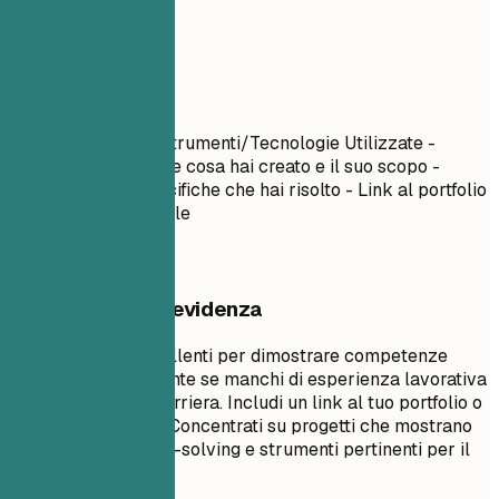
Progetti
Progetti
Nome Progetto
| Strumenti/Tecnologie Utilizzate -
Descrivi brevemente cosa hai creato e il suo scopo -
Evidenzia sfide specifiche che hai risolto - Link al portfolio
o demo, se disponibile
Cosa mettere in evidenza
I progetti sono eccellenti per dimostrare competenze
pratiche, specialmente se manchi di esperienza lavorativa
o stai cambiando carriera. Includi un link al tuo portfolio o
demo, se possibile. Concentrati su progetti che mostrano
capacità di problem-solving e strumenti pertinenti per il
ruolo target.