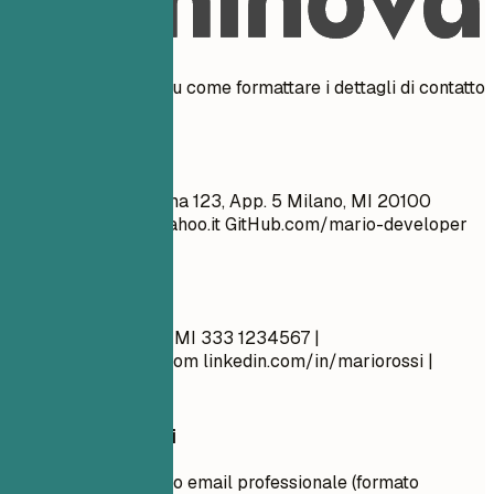
Esempi pratici
Vedi esempi chiari su come formattare i dettagli di contatto
in modo efficace.
Meglio evitare
Mario Rossi Via Roma 123, App. 5 Milano, MI 20100
simpaticone_99@yahoo.it
GitHub.com/mario-developer
Celibe, 28 anni
Meglio così
Mario Rossi Milano, MI 333 1234567 |
mario.rossi@email.com
linkedin.com/in/mariorossi |
mariorossi.it
Consigli rapidi
Usa un indirizzo email professionale (formato