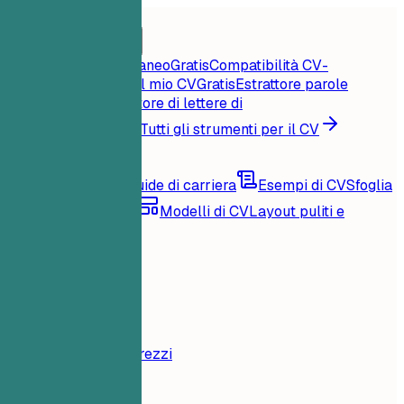
Home
Funzionalità
Strumenti per il CV
Punteggio CV istantaneo
Gratis
Compatibilità CV-
offerta
Gratis
Critica il mio CV
Gratis
Estrattore parole
chiave
Gratis
Generatore di lettere di
presentazione
Gratis
Tutti gli strumenti per il CV
Risorse
Blog
Consigli e guide di carriera
Esempi di CV
Sfoglia
per famiglia di ruoli
Modelli di CV
Layout puliti e
compatibili con ATS
Caricamento...
Prezzi
Accedi
Home
Funzionalità
Prezzi
Strumenti per il CV