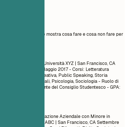
Esempi pratici
Esempio pratico che mostra cosa fare e cosa non fare per
le istruzioni
Meglio evitare
Laurea in Scienze | Università XYZ | San Francisco, CA
Settembre 2013 – Maggio 2017
- Corsi: Letteratura
Inglese, Scrittura Creativa, Public Speaking, Storia
dell'Arte, Studi Teatrali, Psicologia, Sociologia - Ruolo di
Leadership: Presidente del Consiglio Studentesco - GPA:
3.6
Meglio così
Laurea in Amministrazione Aziendale con Minore in
Finanza | Università ABC | San Francisco, CA
Settembre