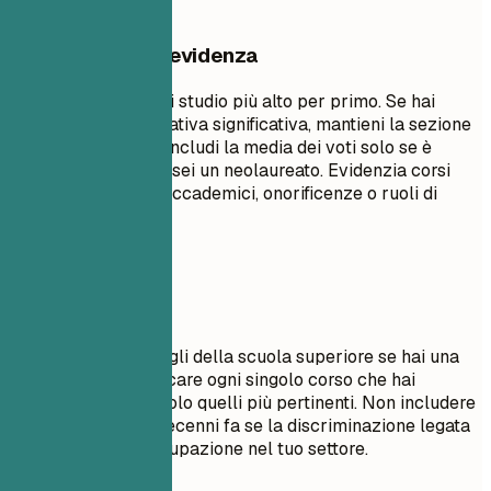
Cosa mettere in evidenza
Elenca il tuo titolo di studio più alto per primo. Se hai
un'esperienza lavorativa significativa, mantieni la sezione
istruzione concisa. Includi la media dei voti solo se è
superiore a 3.5 o se sei un neolaureato. Evidenzia corsi
pertinenti, progetti accademici, onorificenze o ruoli di
leadership.
Da evitare
Non includere dettagli della scuola superiore se hai una
laurea. Evita di elencare ogni singolo corso che hai
seguito; seleziona solo quelli più pertinenti. Non includere
date di diploma di decenni fa se la discriminazione legata
all'età è una preoccupazione nel tuo settore.