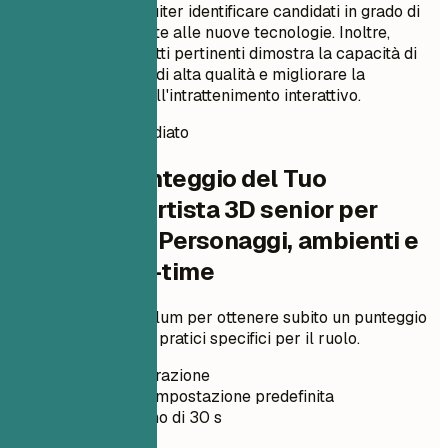
più facile per i recruiter identificare candidati in grado di
adattarsi rapidamente alle nuove tecnologie. Inoltre,
l'inclusione di progetti pertinenti dimostra la capacità di
Aria di creare asset di alta qualità e migliorare la
narrazione visiva nell'intrattenimento interattivo.
Punteggio CV immediato
Verifica il Punteggio del Tuo
Curriculum Artista 3D senior per
videogiochi | Personaggi, ambienti e
pipeline real-time
Carica il tuo curriculum per ottenere subito un punteggio
ATS e miglioramenti pratici specifici per il ruolo.
Senza registrazione
Privato per impostazione predefinita
Di solito meno di 30 s