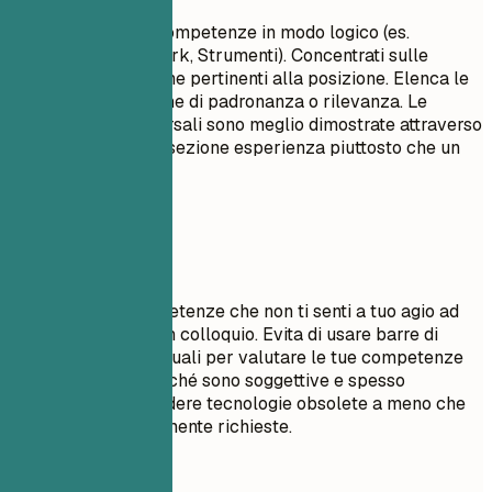
Raggruppa le tue competenze in modo logico (es.
Linguaggi, Framework, Strumenti). Concentrati sulle
competenze tecniche pertinenti alla posizione. Elenca le
competenze in ordine di padronanza o rilevanza. Le
competenze trasversali sono meglio dimostrate attraverso
i punti elenco nella sezione esperienza piuttosto che un
semplice elenco.
Da evitare
Non elencare competenze che non ti senti a tuo agio ad
utilizzare durante un colloquio. Evita di usare barre di
progresso o percentuali per valutare le tue competenze
(es. 'Java: 80%') poiché sono soggettive e spesso
fraintese. Non includere tecnologie obsolete a meno che
non siano specificamente richieste.