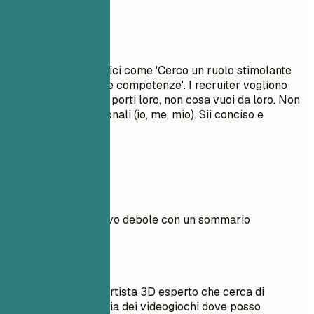
Da evitare
Evita obiettivi generici come 'Cerco un ruolo stimolante
per migliorare le mie competenze'. I recruiter vogliono
sapere quale valore porti loro, non cosa vuoi da loro. Non
usare pronomi personali (io, me, mio). Sii conciso e
d'impatto.
Esempi pratici
Confronta un obiettivo debole con un sommario
professionale forte.
Meglio evitare
Obiettivo: Sono un artista 3D esperto che cerca di
lavorare nell'industria dei videogiochi dove posso