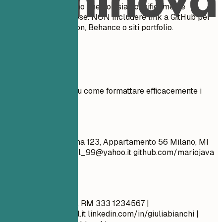
codice fiscale, a meno che non sia specificamente
richiesto nel tuo paese. NON includere link a GitHub per
artisti - usa ArtStation, Behance o siti portfolio.
Esempi pratici
Vedi esempi chiari su come formattare efficacemente i
dettagli di contatto.
Meglio evitare
Mario Rossi Via Roma 123, Appartamento 56 Milano, MI
20100
ragazzo_cool_99@yahoo.it
github.com/mariojava
Single, 28 anni
Meglio così
Giulia Bianchi Roma, RM 333 1234567 |
giulia.bianchi@email.it
linkedin.com/in/giuliabianchi |