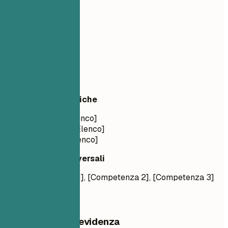
03
Competenze
Competenze
Competenze Tecniche
Linguaggi: [Elenco]
Framework: [Elenco]
Strumenti: [Elenco]
Competenze Trasversali
[Competenza 1], [Competenza 2], [Competenza 3]
Cosa mettere in evidenza