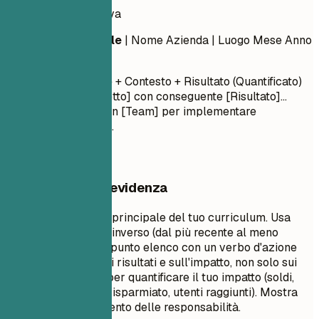
Esperienza lavorativa
Titolo Professionale
| Nome Azienda | Luogo
Mese Anno
– Mese Anno
Verbo d'azione + Contesto + Risultato (Quantificato)
Guidato [Progetto] con conseguente [Risultato]...
Collaborato con [Team] per implementare
[Funzionalità]...
Cosa mettere in evidenza
Questa è la sezione principale del tuo curriculum. Usa
l'ordine cronologico inverso (dal più recente al meno
recente). Inizia ogni punto elenco con un verbo d'azione
forte. Concentrati sui risultati e sull'impatto, non solo sui
doveri. Usa numeri per quantificare il tuo impatto (soldi,
percentuali, tempo risparmiato, utenti raggiunti). Mostra
progressione e aumento delle responsabilità.