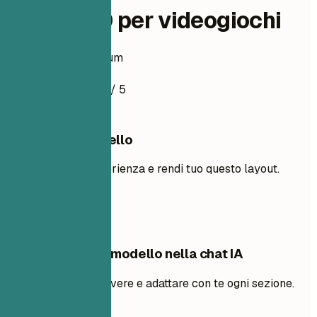
Artista 3D per videogiochi
Esempio di curriculum
4.8
/ 5
Usa questo modello
Aggiungi la tua esperienza e rendi tuo questo layout.
Usa il modello
Modifica questo modello nella chat IA
Chiedi all’IA di riscrivere e adattare con te ogni sezione.