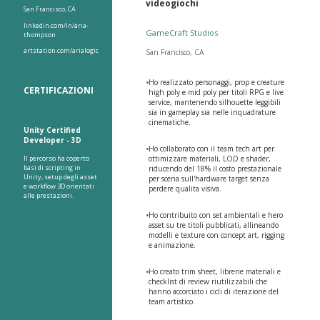
videogiochi
San Francisco, CA
linkedin.com/in/aria-
GameCraft Studios
thompson
artstation.com/arialogic
San Francisco, CA
•
Ho realizzato personaggi, prop e creature
CERTIFICAZIONI
high poly e mid poly per titoli RPG e live
service, mantenendo silhouette leggibili
sia in gameplay sia nelle inquadrature
cinematiche.
Unity Certified
Developer - 3D
•
Ho collaborato con il team tech art per
Il percorso ha coperto
ottimizzare materiali, LOD e shader,
basi di scripting in
riducendo del 18% il costo prestazionale
Unity, setup degli asset
per scena sull'hardware target senza
e workflow 3D orientati
perdere qualita visiva.
alle prestazioni.
•
Ho contribuito con set ambientali e hero
asset su tre titoli pubblicati, allineando
modelli e texture con concept art, rigging
e animazione.
•
Ho creato trim sheet, librerie materiali e
checklist di review riutilizzabili che
hanno accorciato i cicli di iterazione del
team artistico.