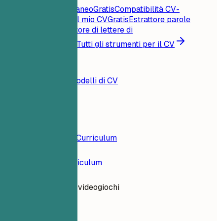
Punteggio CV istantaneo
Gratis
Compatibilità CV-
offerta
Gratis
Critica il mio CV
Gratis
Estrattore parole
chiave
Gratis
Generatore di lettere di
presentazione
Gratis
Tutti gli strumenti per il CV
Risorse
Blog
Esempi di CV
Modelli di CV
Accedi
Costruttore di Curriculum
Esempi di Curriculum
Artista 3D per videogiochi
design-ux