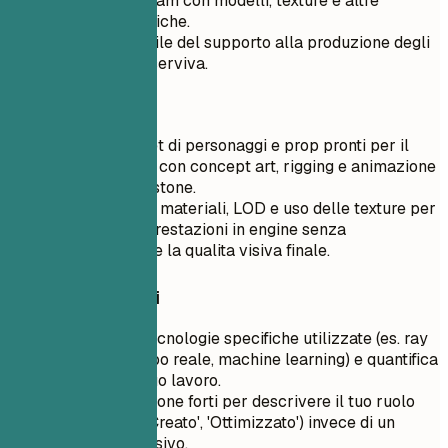
Ho aiutato il team con modelli, texture e altre
richieste artistiche.
Ero responsabile del supporto alla produzione degli
asset quando serviva.
Meglio così
Ho creato asset di personaggi e prop pronti per il
gioco, coerenti con concept art, rigging e animazione
lungo piu milestone.
Ho ottimizzato materiali, LOD e uso delle texture per
migliorare le prestazioni in engine senza
compromettere la qualita visiva finale.
Consigli rapidi
Evidenzia le tecnologie specifiche utilizzate (es. ray
tracing in tempo reale, machine learning) e quantifica
l'impatto del tuo lavoro.
Usa verbi d'azione forti per descrivere il tuo ruolo
(es. 'Guidato', 'Creato', 'Ottimizzato') invece di un
linguaggio passivo.