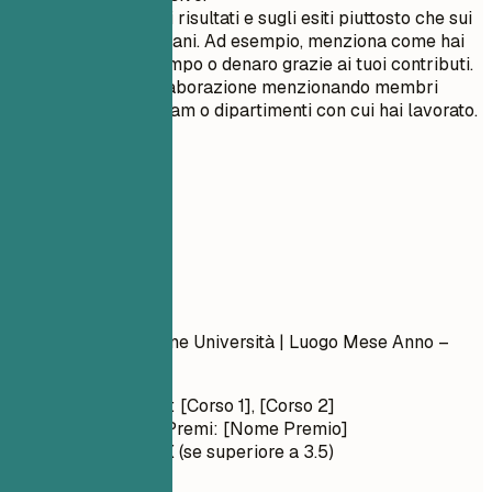
Concentrati sui risultati e sugli esiti piuttosto che sui
compiti quotidiani. Ad esempio, menziona come hai
risparmiato tempo o denaro grazie ai tuoi contributi.
Mostra la collaborazione menzionando membri
specifici del team o dipartimenti con cui hai lavorato.
05
Formazione
Formazione
Nome Laurea
| Nome Università | Luogo
Mese Anno –
Mese Anno
Corsi Rilevanti: [Corso 1], [Corso 2]
Onorificenze/Premi: [Nome Premio]
Media Voti: X.X (se superiore a 3.5)