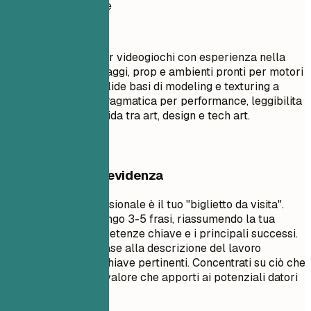
Profilo professionale
Titolo professionale
Artista 3D senior per videogiochi con esperienza nella
creazione di personaggi, prop e ambienti pronti per motori
real-time. Unisce solide basi di modeling e texturing a
un'ottimizzazione pragmatica per performance, leggibilita
e collaborazione fluida tra art, design e tech art.
Cosa mettere in evidenza
Un sommario professionale è il tuo "biglietto da visita".
Dovrebbe essere lungo 3-5 frasi, riassumendo la tua
esperienza, le competenze chiave e i principali successi.
Personalizzalo in base alla descrizione del lavoro
utilizzando parole chiave pertinenti. Concentrati su ciò che
ti rende unico e sul valore che apporti ai potenziali datori
di lavoro.