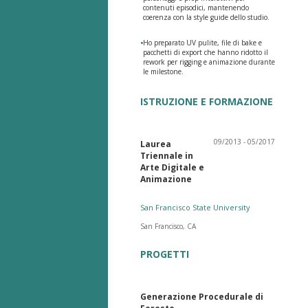
contenuti episodici, mantenendo
coerenza con la style guide dello studio.
•
Ho preparato UV pulite, file di bake e
pacchetti di export che hanno ridotto il
rework per rigging e animazione durante
le milestone.
ISTRUZIONE E FORMAZIONE
09/2013 - 05/2017
Laurea
Triennale in
Arte Digitale e
Animazione
San Francisco State University
San Francisco, CA
PROGETTI
Generazione Procedurale di