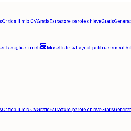
s
Critica il mio CV
Gratis
Estrattore parole chiave
Gratis
Generat
er famiglia di ruoli
Modelli di CV
Layout puliti e compatibi
s
Critica il mio CV
Gratis
Estrattore parole chiave
Gratis
Generat