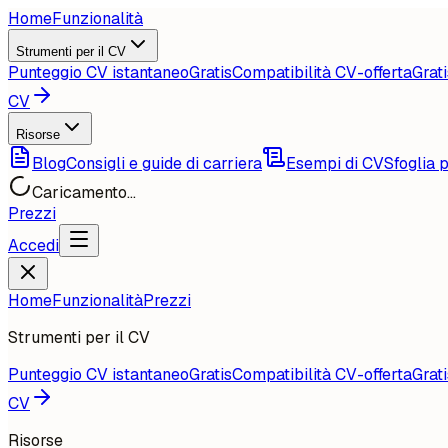
Home
Funzionalità
Strumenti per il CV
Punteggio CV istantaneo
Gratis
Compatibilità CV-offerta
Grati
CV
Risorse
Blog
Consigli e guide di carriera
Esempi di CV
Sfoglia p
Caricamento...
Prezzi
Accedi
Home
Funzionalità
Prezzi
Strumenti per il CV
Punteggio CV istantaneo
Gratis
Compatibilità CV-offerta
Grati
CV
Risorse