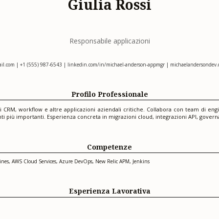
Giulia Rossi
Responsabile applicazioni
il.com
| +1 (555) 987-6543 | linkedin.com/in/michael-anderson-appmgr | michaelandersondev.c
Profilo Professionale
i CRM, workflow e altre applicazioni aziendali critiche. Collabora con team di eng
 più importanti. Esperienza concreta in migrazioni cloud, integrazioni API, govern
Competenze
elines, AWS Cloud Services, Azure DevOps, New Relic APM, Jenkins
Esperienza Lavorativa