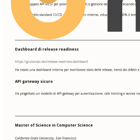
Ha sviluppato API REST per provisioning utenti e gestione dei ruoli, accorciando de
•
Ha introdotto standard CI/CD per applicazioni interne, riducendo del 45% il tempo d
•
Dashboard di release readiness
https://giuliarossi.dev/release-readiness-dashboard
Ha creato una dashboard interna per monitorare stato delle release, trend dei difetti e 
API gateway sicuro
Ha progettato un modello di API gateway per autenticazione, rate limiting e service rou
Master of Science in Computer Science
California State University, San Francisco