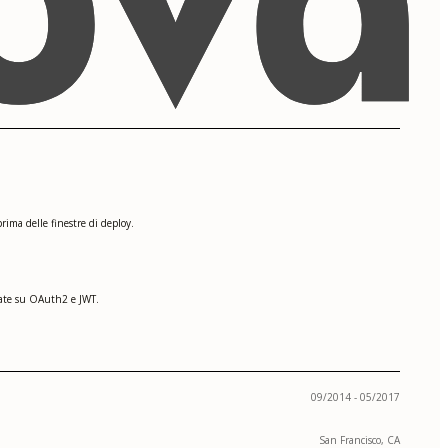
rima delle finestre di deploy.
asate su OAuth2 e JWT.
09/2014 - 05/2017
San Francisco, CA