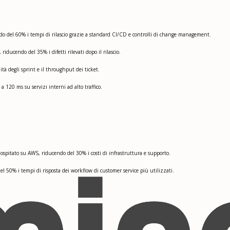
do del 60% i tempi di rilascio grazie a standard CI/CD e controlli di change management.
riducendo del 35% i difetti rilevati dopo il rilascio.
ità degli sprint e il throughput dei ticket.
a 120 ms su servizi interni ad alto traffico.
ospitato su AWS, riducendo del 30% i costi di infrastruttura e supporto.
 50% i tempi di risposta dei workflow di customer service più utilizzati.