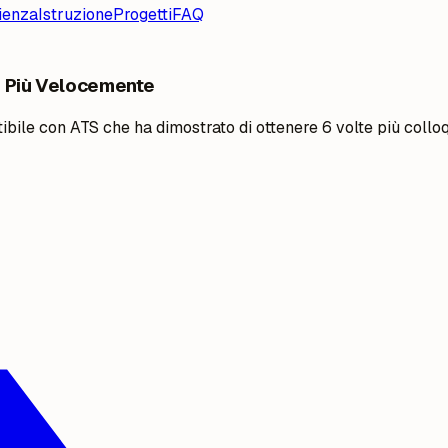
ienza
Istruzione
Progetti
FAQ
% Più Velocemente
bile con ATS che ha dimostrato di ottenere 6 volte più colloq