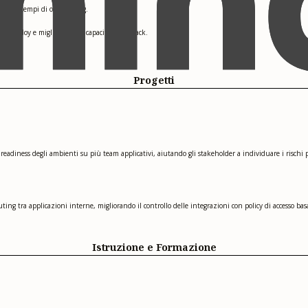
l 20% i tempi di onboarding.
i deploy e migliorando la capacità di rollback.
Progetti
readiness degli ambienti su più team applicativi, aiutando gli stakeholder a individuare i rischi p
ting tra applicazioni interne, migliorando il controllo delle integrazioni con policy di accesso b
Istruzione e Formazione