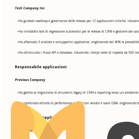
Tech Company Inc
Ha guidato roadmap e governance delle release per 12 applicazioni critiche, riducen
•
Ha introdotto test di regressione automatici per le release di CRM e gestione dei casi, 
•
Ha affiancato 3 analiste e sviluppatrici applicative, migliorando del 40% la prevedibil
•
Ha ottimizzato i flussi API e database, riducendo i tempi medi di risposta da 500 ms 
•
Responsabile applicazioni
Previous Company
Ha gestito la migrazione di strumenti legacy di CRM e reporting verso un ambiente 
•
Ha coordinato attività di performance tuning con vendor e team DBA, migliorando del
•
Sviluppatrice applicativa
Old Company Inc