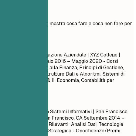
Esempi pratici
Esempio pratico che mostra cosa fare e cosa non fare per
la formazione
Meglio evitare
Laurea in Amministrazione Aziendale | XYZ College |
Anytown, USA
Gennaio 2016 – Maggio 2020
- Corsi
Seguiti: Introduzione alla Finanza, Principi di Gestione,
Basi di Marketing, Strutture Dati e Algoritmi, Sistemi di
Database, Calcolo I & II, Economia, Contabilità per
Manager
Meglio così
Laurea Magistrale in Sistemi Informativi | San Francisco
State University | San Francisco, CA
Settembre 2014 –
Maggio 2017
- Corsi Rilevanti: Analisi Dati, Tecnologie
Emergenti, Gestione Strategica - Onorificenze/Premi: