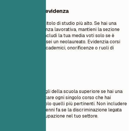
Cosa mettere in evidenza
Elenca prima il tuo titolo di studio più alto. Se hai una
significativa esperienza lavorativa, mantieni la sezione
formazione breve. Includi la tua media voti solo se è
superiore a 3.5 o se sei un neolaureato. Evidenzia corsi
rilevanti, progetti accademici, onorificenze o ruoli di
leadership.
Da evitare
Non includere dettagli della scuola superiore se hai una
laurea. Evita di elencare ogni singolo corso che hai
seguito; seleziona solo quelli più pertinenti. Non includere
date di laurea di decenni fa se la discriminazione legata
all'età è una preoccupazione nel tuo settore.