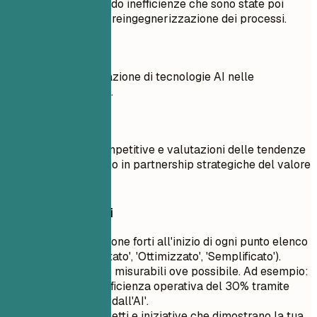
aziendali, identificando inefficienze che sono state poi
affrontate tramite la reingegnerizzazione dei processi.
Meglio evitare
Lavorato sull'integrazione di tecnologie AI nelle
operazioni aziendali.
Meglio così
Condotto analisi competitive e valutazioni delle tendenze
di mercato, risultando in partnership strategiche del valore
di 3 milioni di euro.
Consigli rapidi
Usa verbi d'azione forti all'inizio di ogni punto elenco
(es. 'Implementato', 'Ottimizzato', 'Semplificato').
Includi risultati misurabili ove possibile. Ad esempio:
'Aumentato l'efficienza operativa del 30% tramite
analisi guidate dall'AI'.
Evidenzia progetti e iniziative che dimostrano la tua