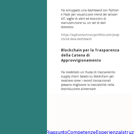
Ha sviluppato una dashboard con Python
e Flask per visualizzare trend dei sensori
IoT, soglie di alert ed eccezioni di
manutenzione su un set di dati
domotico.
https://sophiamartinezportfolio.com/proje
cts/iot-data-dashboard
Blockchain per la Trasparenza
della Catena di
Approvvigionamento
Ha modellato un flusso di tracciamento
supply chain basato su blockchain per
mostrare come i record transazionali
possano migliorare la tracciabilità nella
distribuzione alimentare.
Indice
Modello di
Curriculum
Contatto
Riassunto
Competenze
Esperienza
Istru