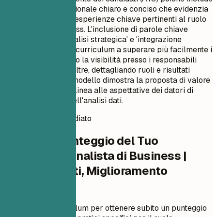
un riepilogo professionale chiaro e conciso che evidenzia
le competenze e le esperienze chiave pertinenti al ruolo
di Analista di Business. L'inclusione di parole chiave
specifiche come 'analisi strategica' e 'integrazione
tecnologica' aiuta il curriculum a superare più facilmente i
filtri ATS, migliorando la visibilità presso i responsabili
delle assunzioni. Inoltre, dettagliando ruoli e risultati
precedenti, questo modello dimostra la proposta di valore
del candidato e si allinea alle aspettative dei datori di
lavoro nel campo dell'analisi dati.
Punteggio CV immediato
Verifica il Punteggio del Tuo
Curriculum Analista di Business |
Requisiti, Dati, Miglioramento
Processi
Carica il tuo curriculum per ottenere subito un punteggio