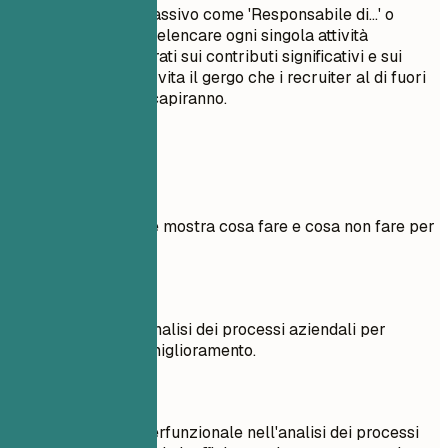
Evita il linguaggio passivo come 'Responsabile di...' o
'Incaricato di...'. Non elencare ogni singola attività
quotidiana; concentrati sui contributi significativi e sui
risultati misurabili. Evita il gergo che i recruiter al di fuori
del tuo settore non capiranno.
Esempi pratici
Esempio pratico che mostra cosa fare e cosa non fare per
le esperienze
Meglio evitare
Responsabile dell'analisi dei processi aziendali per
identificare aree di miglioramento.
Meglio così
Guidato un team interfunzionale nell'analisi dei processi