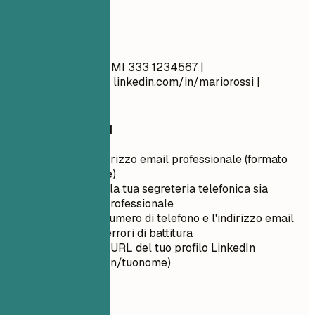
anni
Meglio così
Mario Rossi Milano, MI 333 1234567 |
mario.rossi@email.it
linkedin.com/in/mariorossi |
mariorossi.it
Consigli rapidi
Utilizza un indirizzo email professionale (formato
nome.cognome)
Assicurati che la tua segreteria telefonica sia
configurata e professionale
Ricontrolla il numero di telefono e l'indirizzo email
per eventuali errori di battitura
Personalizza l'URL del tuo profilo LinkedIn
(linkedin.com/in/tuonome)