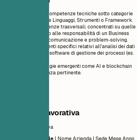
Consigli rapidi
Elenca le tue competenze tecniche sotto categorie
pertinenti come Linguaggi, Strumenti o Framework.
Per le competenze trasversali, concentrati su quelle
che si allineano alle responsabilità di un Business
Analyst come comunicazione e problem-solving.
Utilizza strumenti specifici relativi all'analisi dei dati
(es. Tableau) o software di gestione dei processi (es.
Jira).
Includi tecnologie emergenti come AI e blockchain
se hai esperienza pertinente.
04
Esperienza lavorativa
Esperienza lavorativa
Titolo Professionale
| Nome Azienda | Sede
Mese Anno