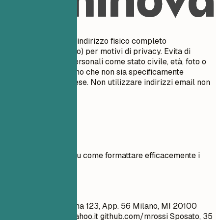
Da evitare
Non includere il tuo indirizzo fisico completo
(numero/nome civico) per motivi di privacy. Evita di
includere dettagli personali come stato civile, età, foto o
codice fiscale, a meno che non sia specificamente
richiesto nel tuo paese. Non utilizzare indirizzi email non
professionali.
Esempi pratici
Vedi chiari esempi su come formattare efficacemente i
dettagli di contatto.
Meglio evitare
Mario Rossi Via Roma 123, App. 56 Milano, MI 20100
simpaticone_99@yahoo.it
github.com/mrossi Sposato, 35