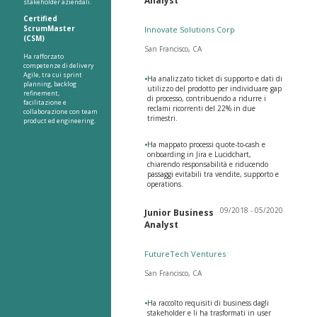
Analyst
stakeholder aziendali.
Certified
ScrumMaster
Innovate Solutions Corp
(CSM)
San Francisco, CA
Ha rafforzato
competenze di delivery
Agile, tra cui sprint
•
Ha analizzato ticket di supporto e dati di
planning, backlog
utilizzo del prodotto per individuare gap
refinement,
di processo, contribuendo a ridurre i
facilitazione e
reclami ricorrenti del 22% in due
collaborazione con team
trimestri.
product ed engineering.
•
Ha mappato processi quote-to-cash e
onboarding in Jira e Lucidchart,
chiarendo responsabilità e riducendo
passaggi evitabili tra vendite, supporto e
operations.
09/2018 - 05/2020
Junior Business
Analyst
FutureTech Ventures
San Francisco, CA
•
Ha raccolto requisiti di business dagli
stakeholder e li ha trasformati in user