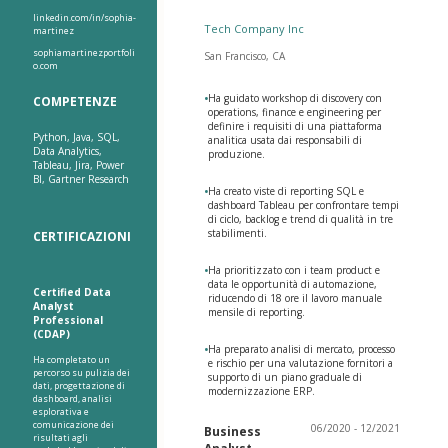
linkedin.com/in/sophia-
Tech Company Inc
martinez
sophiamartinezportfoli
San Francisco, CA
o.com
•
Ha guidato workshop di discovery con
COMPETENZE
operations, finance e engineering per
definire i requisiti di una piattaforma
Python, Java, SQL,
analitica usata dai responsabili di
Data Analytics,
produzione.
Tableau, Jira, Power
BI, Gartner Research
•
Ha creato viste di reporting SQL e
dashboard Tableau per confrontare tempi
di ciclo, backlog e trend di qualità in tre
stabilimenti.
CERTIFICAZIONI
•
Ha prioritizzato con i team product e
data le opportunità di automazione,
Certified Data
riducendo di 18 ore il lavoro manuale
Analyst
mensile di reporting.
Professional
(CDAP)
•
Ha preparato analisi di mercato, processo
Ha completato un
e rischio per una valutazione fornitori a
percorso su pulizia dei
supporto di un piano graduale di
dati, progettazione di
modernizzazione ERP.
dashboard, analisi
esplorativa e
comunicazione dei
06/2020 - 12/2021
Business
risultati agli