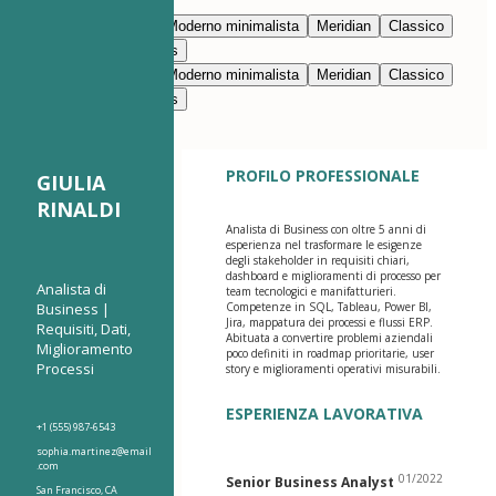
Modifica con l’IA
Blu navy
Prestigio
Moderno minimalista
Meridian
Classico
Moderno pulito
Nimbus
Blu navy
Prestigio
Moderno minimalista
Meridian
Classico
Moderno pulito
Nimbus
PROFILO PROFESSIONALE
GIULIA
RINALDI
Analista di Business con oltre 5 anni di
esperienza nel trasformare le esigenze
degli stakeholder in requisiti chiari,
dashboard e miglioramenti di processo per
Analista di
team tecnologici e manifatturieri.
Business |
Competenze in SQL, Tableau, Power BI,
Jira, mappatura dei processi e flussi ERP.
Requisiti, Dati,
Abituata a convertire problemi aziendali
Miglioramento
poco definiti in roadmap prioritarie, user
Processi
story e miglioramenti operativi misurabili.
ESPERIENZA LAVORATIVA
+1 (555) 987-6543
sophia.martinez@email
.com
01/2022
Senior Business Analyst
San Francisco, CA