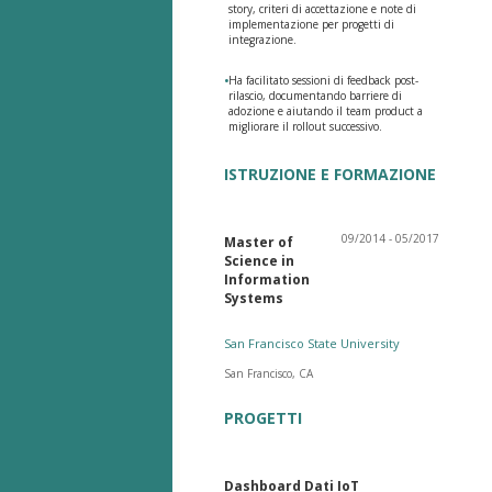
story, criteri di accettazione e note di
implementazione per progetti di
integrazione.
•
Ha facilitato sessioni di feedback post-
rilascio, documentando barriere di
adozione e aiutando il team product a
migliorare il rollout successivo.
ISTRUZIONE E FORMAZIONE
09/2014 - 05/2017
Master of
Science in
Information
Systems
San Francisco State University
San Francisco, CA
PROGETTI
Dashboard Dati IoT