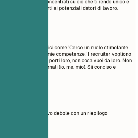
chiave pertinenti. Concentrati su ciò che ti rende unico e
sul valore che apporti ai potenziali datori di lavoro.
Da evitare
Evita obiettivi generici come 'Cerco un ruolo stimolante
per far crescere le mie competenze.' I recruiter vogliono
sapere quale valore porti loro, non cosa vuoi da loro. Non
usare pronomi personali (io, me, mio). Sii conciso e
d'impatto.
Esempi pratici
Confronta un obiettivo debole con un riepilogo
professionale forte.
Meglio evitare