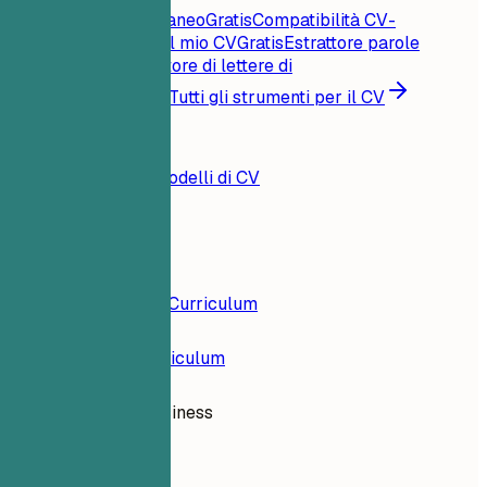
Punteggio CV istantaneo
Gratis
Compatibilità CV-
offerta
Gratis
Critica il mio CV
Gratis
Estrattore parole
chiave
Gratis
Generatore di lettere di
presentazione
Gratis
Tutti gli strumenti per il CV
Risorse
Blog
Esempi di CV
Modelli di CV
Accedi
Costruttore di Curriculum
Esempi di Curriculum
Analista di Business
data-analytics