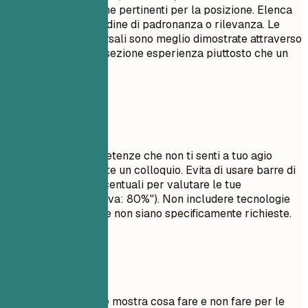
competenze tecniche pertinenti per la posizione. Elenca
le competenze in ordine di padronanza o rilevanza. Le
competenze trasversali sono meglio dimostrate attraverso
i punti elenco nella sezione esperienza piuttosto che un
semplice elenco.
Da evitare
Non elencare competenze che non ti senti a tuo agio
nell'utilizzare durante un colloquio. Evita di usare barre di
avanzamento o percentuali per valutare le tue
competenze (es. "Java: 80%"). Non includere tecnologie
obsolete a meno che non siano specificamente richieste.
Esempi pratici
Esempio pratico che mostra cosa fare e non fare per le