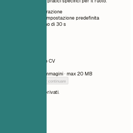
ATS e miglioramenti pratici specifici per il ruolo.
Senza registrazione
Privato per impostazione predefinita
Di solito meno di 30 s
Il tuo CV
Trascina qui il tuo CV
Scegli file
PDF, DOCX, TXT e immagini · max 20 MB
Aggiungi il tuo CV per continuare
I tuoi file restano privati.