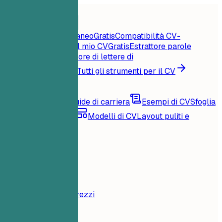
Home
Funzionalità
Strumenti per il CV
Punteggio CV istantaneo
Gratis
Compatibilità CV-
offerta
Gratis
Critica il mio CV
Gratis
Estrattore parole
chiave
Gratis
Generatore di lettere di
presentazione
Gratis
Tutti gli strumenti per il CV
Risorse
Blog
Consigli e guide di carriera
Esempi di CV
Sfoglia
per famiglia di ruoli
Modelli di CV
Layout puliti e
compatibili con ATS
Caricamento...
Prezzi
Accedi
Home
Funzionalità
Prezzi
Strumenti per il CV