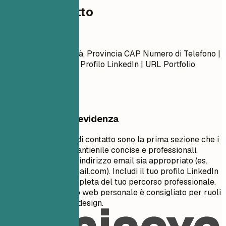
Dati di contatto
Dati di contatto
Nome Cognome Città, Provincia CAP Numero di Telefono |
Indirizzo Email URL Profilo LinkedIn | URL Portfolio
(Opzionale)
Cosa mettere in evidenza
Le tue informazioni di contatto sono la prima sezione che i
recruiter vedono. Mantienile concise e professionali.
Assicurati che il tuo indirizzo email sia appropriato (es.
nome.cognome@email.com
). Includi il tuo profilo LinkedIn
per una visione completa del tuo percorso professionale.
Un portfolio o un sito web personale è consigliato per ruoli
creativi, tecnici o di design.