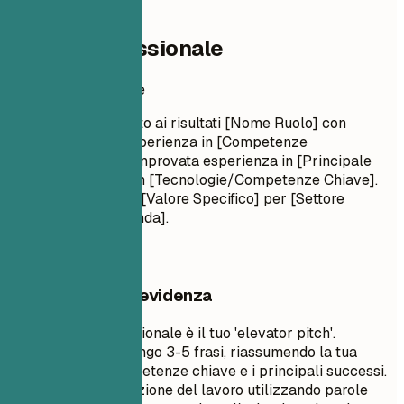
02
Profilo professionale
Profilo professionale
Professione Orientato ai risultati [Nome Ruolo] con
[Numero] anni di esperienza in [Competenze
Chiave/Settori]. Comprovata esperienza in [Principale
Risultato]. Esperto in [Tecnologie/Competenze Chiave].
Impegnato a fornire [Valore Specifico] per [Settore
Target/Tipo di Azienda].
Cosa mettere in evidenza
Un riepilogo professionale è il tuo 'elevator pitch'.
Dovrebbe essere lungo 3-5 frasi, riassumendo la tua
esperienza, le competenze chiave e i principali successi.
Adattalo alla descrizione del lavoro utilizzando parole