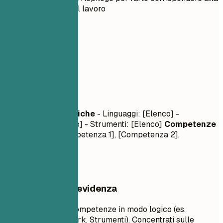
descrizione del lavoro
03
Competenze
Competenze
Competenze Tecniche
- Linguaggi: [Elenco] -
Framework: [Elenco] - Strumenti: [Elenco]
Competenze
Trasversali
- [Competenza 1], [Competenza 2],
[Competenza 3]
Cosa mettere in evidenza
Raggruppa le tue competenze in modo logico (es.
Linguaggi, Framework, Strumenti). Concentrati sulle