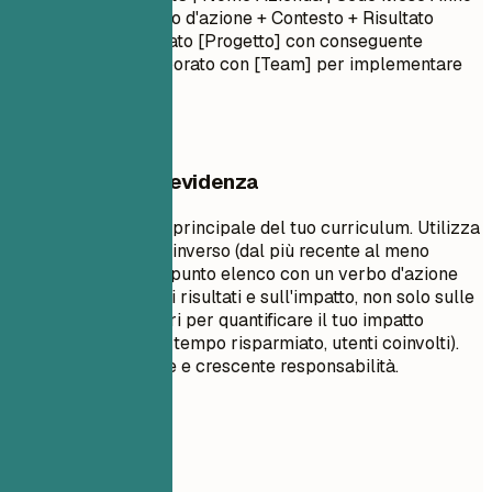
– Mese Anno
- Verbo d'azione + Contesto + Risultato
(Quantificato) - Guidato [Progetto] con conseguente
[Risultato]... - Collaborato con [Team] per implementare
[Funzionalità]...
Cosa mettere in evidenza
Questa è la sezione principale del tuo curriculum. Utilizza
l'ordine cronologico inverso (dal più recente al meno
recente). Inizia ogni punto elenco con un verbo d'azione
forte. Concentrati sui risultati e sull'impatto, non solo sulle
mansioni. Usa numeri per quantificare il tuo impatto
(dollari, percentuali, tempo risparmiato, utenti coinvolti).
Mostra progressione e crescente responsabilità.
Da evitare