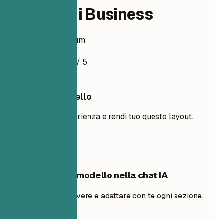
Analista di Business
Esempio di curriculum
4.5
/ 5
Usa questo modello
Aggiungi la tua esperienza e rendi tuo questo layout.
Usa il modello
Modifica questo modello nella chat IA
Chiedi all’IA di riscrivere e adattare con te ogni sezione.