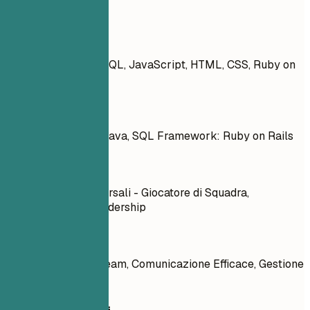
competenze
Meglio evitare
Python, Java, C++, SQL, JavaScript, HTML, CSS, Ruby on
Rails: 90%
Meglio così
Linguaggi: Python, Java, SQL Framework: Ruby on Rails
Meglio evitare
Competenze Trasversali - Giocatore di Squadra,
Comunicazione, Leadership
Meglio così
Collaborazione in Team, Comunicazione Efficace, Gestione
di Progetti