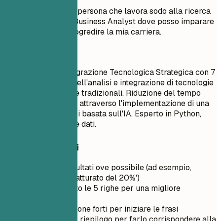
Obiettivo: Sono una persona che lavora sodo alla ricerca
di una posizione di Business Analyst dove posso imparare
cose nuove e far progredire la mia carriera.
Meglio così
Specialista nell'Integrazione Tecnologica Strategica con 7
anni di esperienza nell'analisi e integrazione di tecnologie
emergenti in aziende tradizionali. Riduzione del tempo
decisionale del 30% attraverso l'implementazione di una
piattaforma di analisi basata sull'IA. Esperto in Python,
Java e modellazione dati.
Consigli rapidi
Quantifica i risultati ove possibile (ad esempio,
'Aumento del fatturato del 20%')
Mantienilo sotto le 5 righe per una migliore
leggibilità
Usa verbi d'azione forti per iniziare le frasi
Personalizza il riepilogo per farlo corrispondere alla