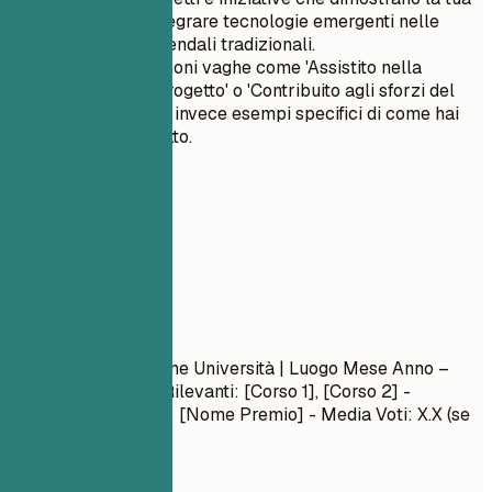
capacità di integrare tecnologie emergenti nelle
operazioni aziendali tradizionali.
Evita affermazioni vaghe come 'Assistito nella
gestione del progetto' o 'Contribuito agli sforzi del
team'. Fornisci invece esempi specifici di come hai
avuto un impatto.
05
Formazione
Formazione
Nome Laurea
| Nome Università | Luogo
Mese Anno –
Mese Anno
- Corsi Rilevanti: [Corso 1], [Corso 2] -
Onorificenze/Premi: [Nome Premio] - Media Voti: X.X (se
superiore a 3.5)