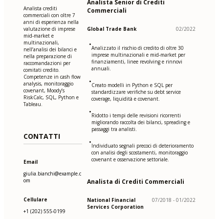
Analista Senior di Crediti
Analista crediti
Commerciali
commerciali con oltre 7
anni di esperienza nella
valutazione di imprese
Global Trade Bank
02/2022
mid-market e
multinazionali,
•
Analizzato il rischio di credito di oltre 30
nell’analisi dei bilanci e
imprese multinazionali e mid-market per
nella preparazione di
finanziamenti, linee revolving e rinnovi
raccomandazioni per
annuali.
comitati credito.
Competenze in cash flow
•
analysis, monitoraggio
Creato modelli in Python e SQL per
covenant, Moody’s
standardizzare verifiche su debt service
RiskCalc, SQL, Python e
coverage, liquidità e covenant.
Tableau.
•
Ridotto i tempi delle revisioni ricorrenti
migliorando raccolta dei bilanci, spreading e
passaggi tra analisti.
CONTATTI
•
Individuato segnali precoci di deterioramento
con analisi degli scostamenti, monitoraggio
covenant e osservazione settoriale.
Email
giulia.bianchi@example.c
om
Analista di Crediti Commerciali
Cellulare
National Financial
07/2018 - 01/2022
Services Corporation
+1 (202) 555-0199