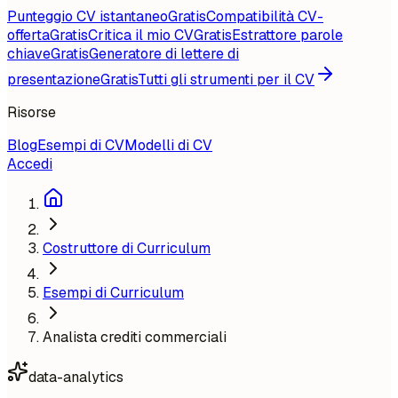
Punteggio CV istantaneo
Gratis
Compatibilità CV-
offerta
Gratis
Critica il mio CV
Gratis
Estrattore parole
chiave
Gratis
Generatore di lettere di
presentazione
Gratis
Tutti gli strumenti per il CV
Risorse
Blog
Esempi di CV
Modelli di CV
Accedi
Costruttore di Curriculum
Esempi di Curriculum
Analista crediti commerciali
data-analytics