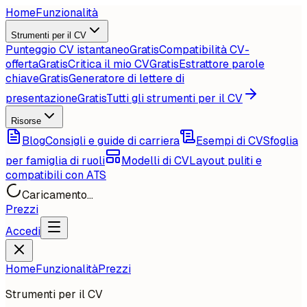
Home
Funzionalità
Strumenti per il CV
Punteggio CV istantaneo
Gratis
Compatibilità CV-
offerta
Gratis
Critica il mio CV
Gratis
Estrattore parole
chiave
Gratis
Generatore di lettere di
presentazione
Gratis
Tutti gli strumenti per il CV
Risorse
Blog
Consigli e guide di carriera
Esempi di CV
Sfoglia
per famiglia di ruoli
Modelli di CV
Layout puliti e
compatibili con ATS
Caricamento...
Prezzi
Accedi
Home
Funzionalità
Prezzi
Strumenti per il CV