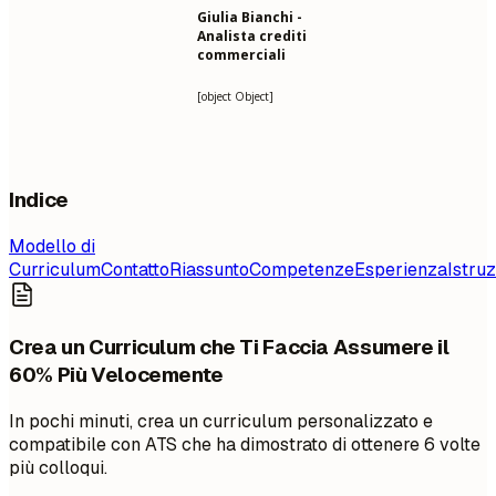
Giulia Bianchi -
Analista crediti
commerciali
[object Object]
Indice
Modello di
Curriculum
Contatto
Riassunto
Competenze
Esperienza
Istru
Crea un Curriculum che Ti Faccia Assumere il
60% Più Velocemente
In pochi minuti, crea un curriculum personalizzato e
compatibile con ATS che ha dimostrato di ottenere 6 volte
più colloqui.