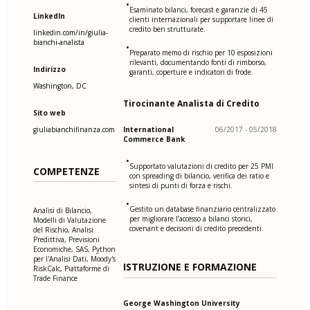
•
Esaminato bilanci, forecast e garanzie di 45
LinkedIn
clienti internazionali per supportare linee di
credito ben strutturate.
linkedin.com/in/giulia-
bianchi-analista
•
Preparato memo di rischio per 10 esposizioni
rilevanti, documentando fonti di rimborso,
Indirizzo
garanti, coperture e indicatori di frode.
Washington, DC
Tirocinante Analista di Credito
Sito web
giuliabianchifinanza.com
International
06/2017 - 05/2018
Commerce Bank
•
Supportato valutazioni di credito per 25 PMI
COMPETENZE
con spreading di bilancio, verifica dei ratio e
sintesi di punti di forza e rischi.
•
Gestito un database finanziario centralizzato
Analisi di Bilancio,
per migliorare l’accesso a bilanci storici,
Modelli di Valutazione
covenant e decisioni di credito precedenti.
del Rischio, Analisi
Predittiva, Previsioni
Economiche, SAS, Python
per l'Analisi Dati, Moody's
ISTRUZIONE E FORMAZIONE
RiskCalc, Piattaforme di
Trade Finance
George Washington University