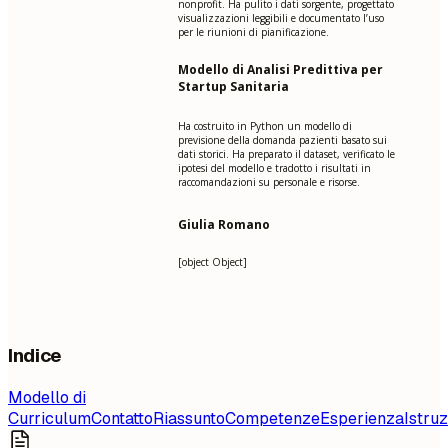
nonprofit. Ha pulito i dati sorgente, progettato
visualizzazioni leggibili e documentato l’uso
per le riunioni di pianificazione.
Modello di Analisi Predittiva per
Startup Sanitaria
Ha costruito in Python un modello di
previsione della domanda pazienti basato sui
dati storici. Ha preparato il dataset, verificato le
ipotesi del modello e tradotto i risultati in
raccomandazioni su personale e risorse.
Giulia Romano
[object Object]
Indice
Modello di
Curriculum
Contatto
Riassunto
Competenze
Esperienza
Istru