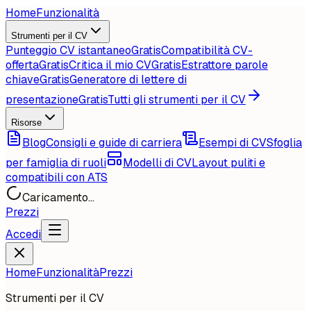
Home
Funzionalità
Strumenti per il CV
Punteggio CV istantaneo
Gratis
Compatibilità CV-
offerta
Gratis
Critica il mio CV
Gratis
Estrattore parole
chiave
Gratis
Generatore di lettere di
presentazione
Gratis
Tutti gli strumenti per il CV
Risorse
Blog
Consigli e guide di carriera
Esempi di CV
Sfoglia
per famiglia di ruoli
Modelli di CV
Layout puliti e
compatibili con ATS
Caricamento...
Prezzi
Accedi
Home
Funzionalità
Prezzi
Strumenti per il CV