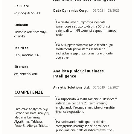
Cellulare
Data Dynamics Corp.
03/2021 - 08/2023
+1 (555) 987-6543
•
Ha creato viste di reporting nel data
LinkedIn
warehouse a supporto di oltre 50 unità
aziendali con KPI coerenti e quasi in tempo
linkedin.com/in/emily-
reale.
chen-bi
•
Ha sviluppato scorecard KPI e report sugli
Indirizzo
scostamenti per aiutare i manager a
individuare gap di performance e priorità
San Francisco, CA
operative.
Sito web
Analista Junior di Business
emilychenbi.com
Intelligence
Analytic Solutions Ltd.
06/2019 - 02/2021
COMPETENZE
•
Ha supportato la realizzazione di dashboard
interattive per oltre 20 team interni,
migliorando l’accesso a metriche di vendite,
Predictive Analytics, SQL,
finance e operations.
Python for Data Analysis,
Machine Learning
•
Algorithms, Tableau,
Ha svolto audit sulla qualità dei dati,
PowerBI, Alteryx, Trifacta
correggendo incongruenze prima della
pubblicazione nelle dashboard executive.