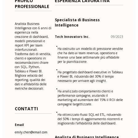
PROFILO
ESPERIENZA LAVORATIVA
PROFESSIONALE
Specialista di Business
Analista Business
Intelligence
Intelligence con 6 anni di
esperienza nella
creazione di dashboard,
Tech Innovators Inc.
09/2023
modelli previsionali e
report KPI per team
•
Ha costruito un modello di previsione vendite
interfunzionali.
che ha dato ai team revenue, operations e
Trasforma dati di vendita,
finance una base settimanale più affidabile
clienti e operations in
per la pianificazione.
raccomandazioni chiare
con SQL, Python,
•
Tableau e Power BI.
Ha progettato dashboard executive in Tableau
Migliora velocità del
e Power BI, riducendo del 30% il tempo
reporting, qualità dei
necessario per arrivare agli insight.
dati e affidabilità delle
metriche decisionali.
•
Ha analizzato comportamento clienti e
performance campagne, aiutando il
marketing ad aumentare del 15% il ROI delle
campagne targettizzate.
CONTATTI
•
Ha ottimizzato flussi SQL ed ETL, riducendo
del 50% i tempi di aggiornamento ricorrenti e
migliorando l’affidabilità delle dashboard.
Email
emily.chen@email.com
Analista di Business Intelligence