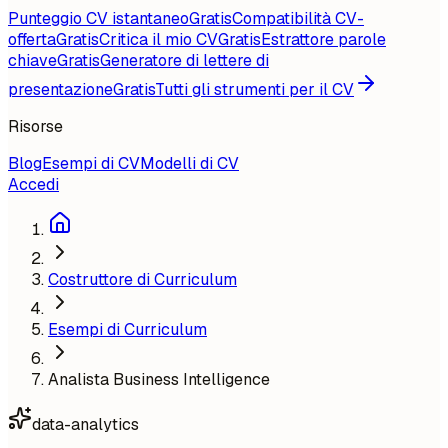
Punteggio CV istantaneo
Gratis
Compatibilità CV-
offerta
Gratis
Critica il mio CV
Gratis
Estrattore parole
chiave
Gratis
Generatore di lettere di
presentazione
Gratis
Tutti gli strumenti per il CV
Risorse
Blog
Esempi di CV
Modelli di CV
Accedi
Costruttore di Curriculum
Esempi di Curriculum
Analista Business Intelligence
data-analytics