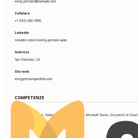
emily.johnson@example.com
Cellulare
+1 (555) 456-7890
LinkedIn
linkedin.com/in/emily-johnson-sales
Indirizzo
San Francisco, CA
Sito web
emilyjohnsonportfolio.com
COMPETENZE
Salesforce, HubSpot, Tableau, Excel, Zoom, Slack, Microsoft Teams, Strumenti di Email
Marketing