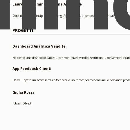
Laurea in Amministrazione Aziendale
Corsi rilevanti: Principi di marketing, Analisi dei dati per decisioni aziendali, Gestione 
PROGETTI
Dashboard Analitica Vendite
Ha creato una dashboard Tableau per monitorare vendite settimanali, conversioni e cat
App Feedback Clienti
Ha sviluppato un breve modulo feedback e un report per evidenziare le domande prodo
Giulia Rossi
[object Object]