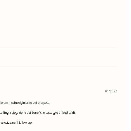
01/2022
iorare il coinvolgimento dei prospect.
ling, spiegazione dei benefici e passaggio di lead caldi.
velocizzare il follow-up.