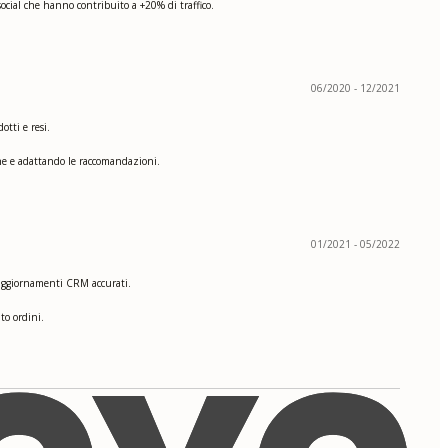
social che hanno contribuito a +20% di traffico.
06/2020 - 12/2021
otti e resi.
che e adattando le raccomandazioni.
01/2021 - 05/2022
e aggiornamenti CRM accurati.
to ordini.