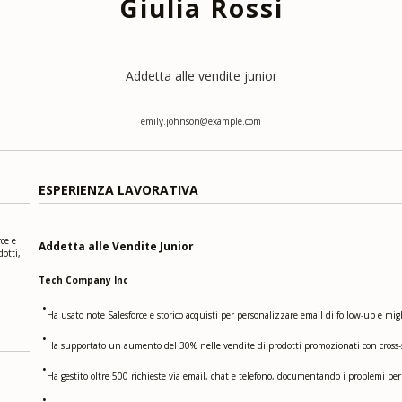
Giulia Rossi
Addetta alle vendite junior
emily.johnson@example.com
ESPERIENZA LAVORATIVA
ce e
Addetta alle Vendite Junior
dotti,
Tech Company Inc
•
Ha usato note Salesforce e storico acquisti per personalizzare email di follow-up e migl
•
Ha supportato un aumento del 30% nelle vendite di prodotti promozionati con cross-sel
•
Ha gestito oltre 500 richieste via email, chat e telefono, documentando i problemi per 
•