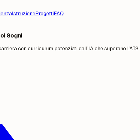
ienza
Istruzione
Progetti
FAQ
uoi Sogni
 carriera con curriculum potenziati dall'IA che superano l'ATS