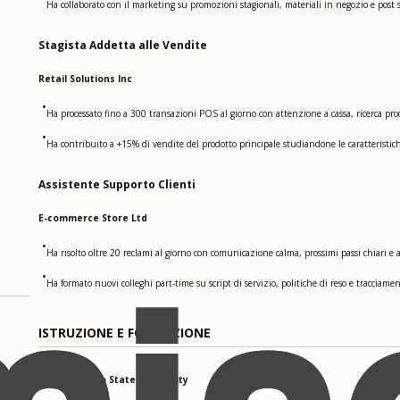
Ha collaborato con il marketing su promozioni stagionali, materiali in negozio e post 
Stagista Addetta alle Vendite
Retail Solutions Inc
•
Ha processato fino a 300 transazioni POS al giorno con attenzione a cassa, ricerca prod
•
Ha contribuito a +15% di vendite del prodotto principale studiandone le caratteristi
Assistente Supporto Clienti
E-commerce Store Ltd
•
Ha risolto oltre 20 reclami al giorno con comunicazione calma, prossimi passi chiari 
•
Ha formato nuovi colleghi part-time su script di servizio, politiche di reso e tracciamen
ISTRUZIONE E FORMAZIONE
San Francisco State University