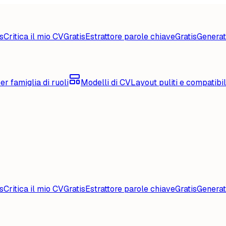
s
Critica il mio CV
Gratis
Estrattore parole chiave
Gratis
Generat
er famiglia di ruoli
Modelli di CV
Layout puliti e compatibi
s
Critica il mio CV
Gratis
Estrattore parole chiave
Gratis
Generat