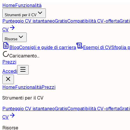
Home
Funzionalità
Strumenti per il CV
Punteggio CV istantaneo
Gratis
Compatibilità CV-offerta
Grati
CV
Risorse
Blog
Consigli e guide di carriera
Esempi di CV
Sfoglia p
Caricamento...
Prezzi
Accedi
Home
Funzionalità
Prezzi
Strumenti per il CV
Punteggio CV istantaneo
Gratis
Compatibilità CV-offerta
Grati
CV
Risorse