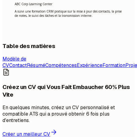
ABC Corp Learning Center
A suivi une formation CRM pratique sur la mise à jour des contacts, la prise
de notes, le suivi des tâches et la transmission interne.
Table des matières
Modèle de
CV
Contact
Résumé
Compétences
Expérience
Formation
Proje
Créez un CV qui Vous Fait Embaucher 60% Plus
Vite
En quelques minutes, créez un CV personnalisé et
compatible ATS qui a prouvé obtenir 6 fois plus
d'entretiens.
Créer un meilleur CV