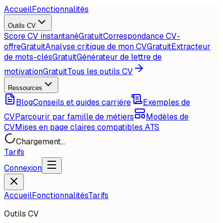
Accueil
Fonctionnalités
Outils CV
Score CV instantané
Gratuit
Correspondance CV-
offre
Gratuit
Analyse critique de mon CV
Gratuit
Extracteur
de mots-clés
Gratuit
Générateur de lettre de
motivation
Gratuit
Tous les outils CV
Ressources
Blog
Conseils et guides carrière
Exemples de
CV
Parcourir par famille de métiers
Modèles de
CV
Mises en page claires compatibles ATS
Chargement...
Tarifs
Connexion
Accueil
Fonctionnalités
Tarifs
Outils CV