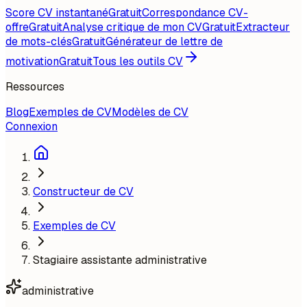
Score CV instantané
Gratuit
Correspondance CV-
offre
Gratuit
Analyse critique de mon CV
Gratuit
Extracteur
de mots-clés
Gratuit
Générateur de lettre de
motivation
Gratuit
Tous les outils CV
Ressources
Blog
Exemples de CV
Modèles de CV
Connexion
Constructeur de CV
Exemples de CV
Stagiaire assistante administrative
administrative