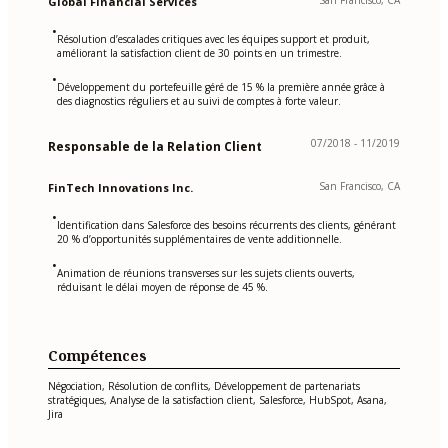
San Francisco, CA
Global Financial Services
•
Résolution d’escalades critiques avec les équipes support et produit,
améliorant la satisfaction client de 30 points en un trimestre.
•
Développement du portefeuille géré de 15 % la première année grâce à
des diagnostics réguliers et au suivi de comptes à forte valeur.
07/2018 - 11/2019
Responsable de la Relation Client
San Francisco, CA
FinTech Innovations Inc.
•
Identification dans Salesforce des besoins récurrents des clients, générant
20 % d’opportunités supplémentaires de vente additionnelle.
•
Animation de réunions transverses sur les sujets clients ouverts,
réduisant le délai moyen de réponse de 45 %.
Compétences
Négociation, Résolution de conflits, Développement de partenariats
stratégiques, Analyse de la satisfaction client, Salesforce, HubSpot, Asana,
Jira