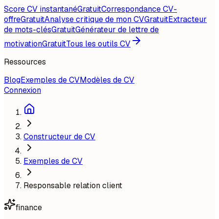
Score CV instantané
Gratuit
Correspondance CV-
offre
Gratuit
Analyse critique de mon CV
Gratuit
Extracteur
de mots-clés
Gratuit
Générateur de lettre de
motivation
Gratuit
Tous les outils CV
Ressources
Blog
Exemples de CV
Modèles de CV
Connexion
Constructeur de CV
Exemples de CV
Responsable relation client
finance