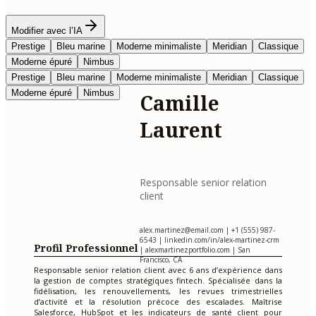
Modifier avec l’IA
Prestige
Bleu marine
Moderne minimaliste
Meridian
Classique
Moderne épuré
Nimbus
Prestige
Bleu marine
Moderne minimaliste
Meridian
Classique
Moderne épuré
Nimbus
Camille
Laurent
Responsable senior relation
client
alex.martinez@email.com
| +1 (555) 987-
6543 | linkedin.com/in/alex-martinez-crm
Profil Professionnel
| alexmartinezportfolio.com | San
Francisco, CA
Responsable senior relation client avec 6 ans d’expérience dans
la gestion de comptes stratégiques fintech. Spécialisée dans la
fidélisation, les renouvellements, les revues trimestrielles
d’activité et la résolution précoce des escalades. Maîtrise
Salesforce, HubSpot et les indicateurs de santé client pour