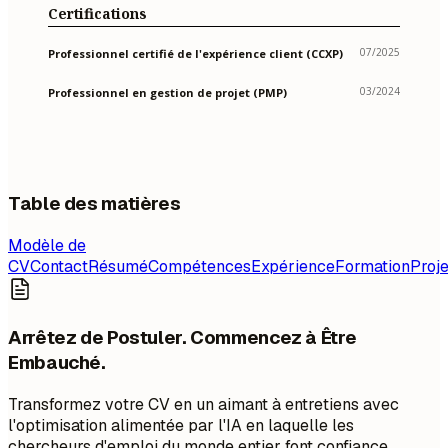
Certifications
07/2025
Professionnel certifié de l'expérience client (CCXP)
03/2024
Professionnel en gestion de projet (PMP)
Table des matières
Modèle de
CV
Contact
Résumé
Compétences
Expérience
Formation
Proje
Arrêtez de Postuler. Commencez à Être
Embauché.
Transformez votre CV en un aimant à entretiens avec
l'optimisation alimentée par l'IA en laquelle les
chercheurs d'emploi du monde entier font confiance.