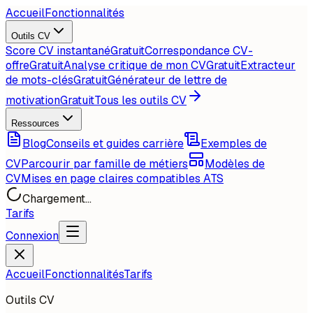
Accueil
Fonctionnalités
Outils CV
Score CV instantané
Gratuit
Correspondance CV-
offre
Gratuit
Analyse critique de mon CV
Gratuit
Extracteur
de mots-clés
Gratuit
Générateur de lettre de
motivation
Gratuit
Tous les outils CV
Ressources
Blog
Conseils et guides carrière
Exemples de
CV
Parcourir par famille de métiers
Modèles de
CV
Mises en page claires compatibles ATS
Chargement...
Tarifs
Connexion
Accueil
Fonctionnalités
Tarifs
Outils CV