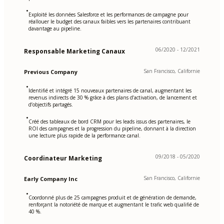
•
Exploité les données Salesforce et les performances de campagne pour
réallouer le budget des canaux faibles vers les partenaires contribuant
davantage au pipeline.
06/2020 - 12/2021
Responsable Marketing Canaux
San Francisco, Californie
Previous Company
•
Identifié et intégré 15 nouveaux partenaires de canal, augmentant les
revenus indirects de 30 % grâce à des plans d’activation, de lancement et
d’objectifs partagés.
•
Créé des tableaux de bord CRM pour les leads issus des partenaires, le
ROI des campagnes et la progression du pipeline, donnant à la direction
une lecture plus rapide de la performance canal.
09/2018 - 05/2020
Coordinateur Marketing
San Francisco, Californie
Early Company Inc
•
Coordonné plus de 25 campagnes produit et de génération de demande,
renforçant la notoriété de marque et augmentant le trafic web qualifié de
40 %.