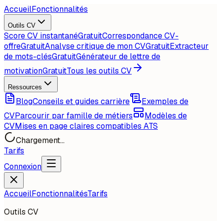
Accueil
Fonctionnalités
Outils CV
Score CV instantané
Gratuit
Correspondance CV-
offre
Gratuit
Analyse critique de mon CV
Gratuit
Extracteur
de mots-clés
Gratuit
Générateur de lettre de
motivation
Gratuit
Tous les outils CV
Ressources
Blog
Conseils et guides carrière
Exemples de
CV
Parcourir par famille de métiers
Modèles de
CV
Mises en page claires compatibles ATS
Chargement...
Tarifs
Connexion
Accueil
Fonctionnalités
Tarifs
Outils CV