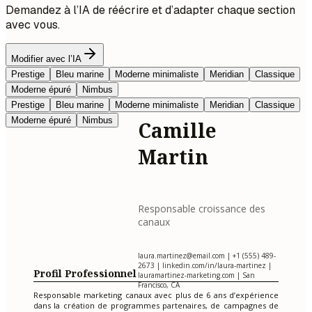
Demandez à l’IA de réécrire et d’adapter chaque section
avec vous.
Modifier avec l’IA
Prestige
Bleu marine
Moderne minimaliste
Meridian
Classique
Moderne épuré
Nimbus
Prestige
Bleu marine
Moderne minimaliste
Meridian
Classique
Moderne épuré
Nimbus
Camille
Martin
Responsable croissance des
canaux
laura.martinez@email.com
| +1 (555) 489-
2673 | linkedin.com/in/laura-martinez |
Profil Professionnel
lauramartinez-marketing.com | San
Francisco, CA
Responsable marketing canaux avec plus de 6 ans d’expérience
dans la création de programmes partenaires, de campagnes de