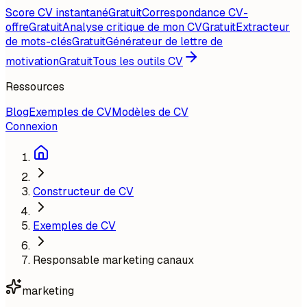
Score CV instantané
Gratuit
Correspondance CV-
offre
Gratuit
Analyse critique de mon CV
Gratuit
Extracteur
de mots-clés
Gratuit
Générateur de lettre de
motivation
Gratuit
Tous les outils CV
Ressources
Blog
Exemples de CV
Modèles de CV
Connexion
Constructeur de CV
Exemples de CV
Responsable marketing canaux
marketing