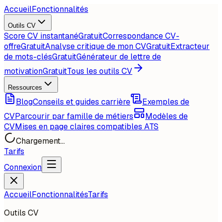
Accueil
Fonctionnalités
Outils CV
Score CV instantané
Gratuit
Correspondance CV-
offre
Gratuit
Analyse critique de mon CV
Gratuit
Extracteur
de mots-clés
Gratuit
Générateur de lettre de
motivation
Gratuit
Tous les outils CV
Ressources
Blog
Conseils et guides carrière
Exemples de
CV
Parcourir par famille de métiers
Modèles de
CV
Mises en page claires compatibles ATS
Chargement...
Tarifs
Connexion
Accueil
Fonctionnalités
Tarifs
Outils CV