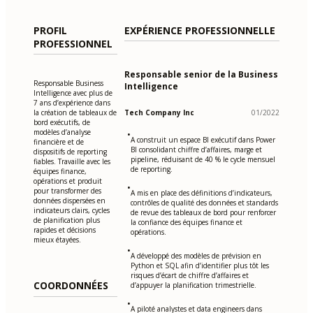
PROFIL
EXPÉRIENCE PROFESSIONNELLE
PROFESSIONNEL
Responsable senior de la Business
Responsable Business
Intelligence
Intelligence avec plus de
7 ans d’expérience dans
la création de tableaux de
Tech Company Inc
01/2022
bord exécutifs, de
modèles d’analyse
•
A construit un espace BI exécutif dans Power
financière et de
BI consolidant chiffre d’affaires, marge et
dispositifs de reporting
pipeline, réduisant de 40 % le cycle mensuel
fiables. Travaille avec les
de reporting.
équipes finance,
opérations et produit
•
pour transformer des
A mis en place des définitions d’indicateurs,
données dispersées en
contrôles de qualité des données et standards
indicateurs clairs, cycles
de revue des tableaux de bord pour renforcer
de planification plus
la confiance des équipes finance et
rapides et décisions
opérations.
mieux étayées.
•
A développé des modèles de prévision en
Python et SQL afin d’identifier plus tôt les
risques d’écart de chiffre d’affaires et
COORDONNÉES
d’appuyer la planification trimestrielle.
•
A piloté analystes et data engineers dans