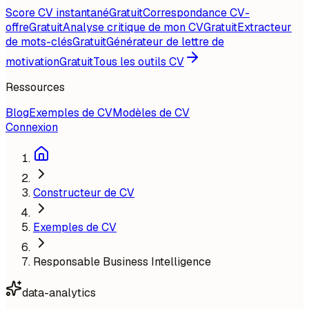
Score CV instantané
Gratuit
Correspondance CV-
offre
Gratuit
Analyse critique de mon CV
Gratuit
Extracteur
de mots-clés
Gratuit
Générateur de lettre de
motivation
Gratuit
Tous les outils CV
Ressources
Blog
Exemples de CV
Modèles de CV
Connexion
Constructeur de CV
Exemples de CV
Responsable Business Intelligence
data-analytics