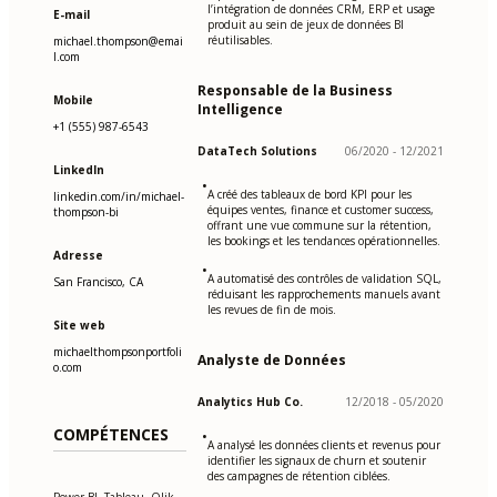
l’intégration de données CRM, ERP et usage
E-mail
produit au sein de jeux de données BI
réutilisables.
michael.thompson@emai
l.com
Responsable de la Business
Mobile
Intelligence
+1 (555) 987-6543
DataTech Solutions
06/2020 - 12/2021
LinkedIn
•
A créé des tableaux de bord KPI pour les
linkedin.com/in/michael-
équipes ventes, finance et customer success,
thompson-bi
offrant une vue commune sur la rétention,
les bookings et les tendances opérationnelles.
Adresse
•
A automatisé des contrôles de validation SQL,
San Francisco, CA
réduisant les rapprochements manuels avant
les revues de fin de mois.
Site web
michaelthompsonportfoli
Analyste de Données
o.com
Analytics Hub Co.
12/2018 - 05/2020
COMPÉTENCES
•
A analysé les données clients et revenus pour
identifier les signaux de churn et soutenir
des campagnes de rétention ciblées.