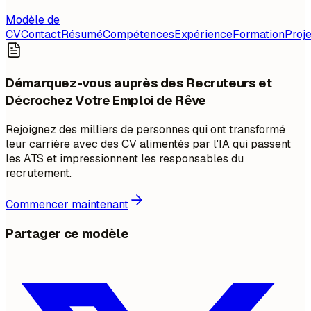
Modèle de
CV
Contact
Résumé
Compétences
Expérience
Formation
Proje
Démarquez-vous auprès des Recruteurs et
Décrochez Votre Emploi de Rêve
Rejoignez des milliers de personnes qui ont transformé
leur carrière avec des CV alimentés par l'IA qui passent
les ATS et impressionnent les responsables du
recrutement.
Commencer maintenant
Partager ce modèle