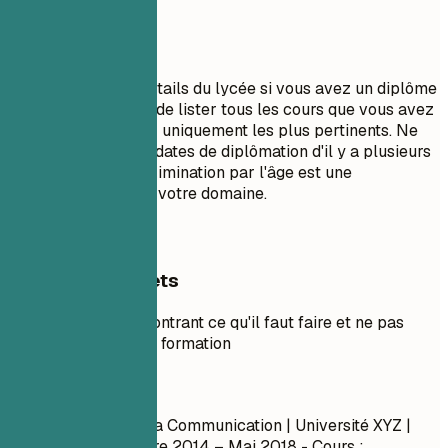
À éviter
N'incluez pas les détails du lycée si vous avez un diplôme
universitaire. Évitez de lister tous les cours que vous avez
suivis ; sélectionnez uniquement les plus pertinents. Ne
mentionnez pas les dates de diplômation d'il y a plusieurs
décennies si la discrimination par l'âge est une
préoccupation dans votre domaine.
Exemples concrets
Exemple concret montrant ce qu'il faut faire et ne pas
faire pour la section formation
À éviter
Licence en Arts de la Communication | Université XYZ |
New York
Septembre 2014 – Mai 2018
- Cours :