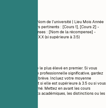
Formation
Formation
Nom du diplôme
| Nom de l'université | Lieu
Mois Année
– Mois Année
- Cours pertinents : [Cours 1], [Cours 2] -
Mentions/Récompenses : [Nom de la récompense] -
Moyenne générale : X.X (si supérieure à 3.5)
À privilégier
Listez votre diplôme le plus élevé en premier. Si vous
avez une expérience professionnelle significative, gardez
la section formation brève. Incluez votre moyenne
générale uniquement si elle est supérieure à 3.5 ou si vous
êtes un récent diplômé. Mettez en avant les cours
pertinents, les projets académiques, les distinctions ou les
rôles de leadership.