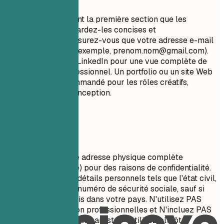
Vos coordonnées sont la première section que les
recruteurs voient. Gardez-les concises et
professionnelles. Assurez-vous que votre adresse e-mail
est appropriée (par exemple,
prenom.nom@gmail.com
).
Incluez votre profil LinkedIn pour une vue complète de
votre parcours professionnel. Un portfolio ou un site Web
personnel est recommandé pour les rôles créatifs,
techniques ou de conception.
À éviter
Ne pas inclure votre adresse physique complète
(numéro/nom de rue) pour des raisons de confidentialité.
Évitez d'inclure des détails personnels tels que l'état civil,
l'âge, la photo ou le numéro de sécurité sociale, sauf si
spécifiquement requis dans votre pays. N'utilisez PAS
d'adresses e-mail non professionnelles et N'incluez PAS
de liens GitHub pour les artistes - utilisez plutôt