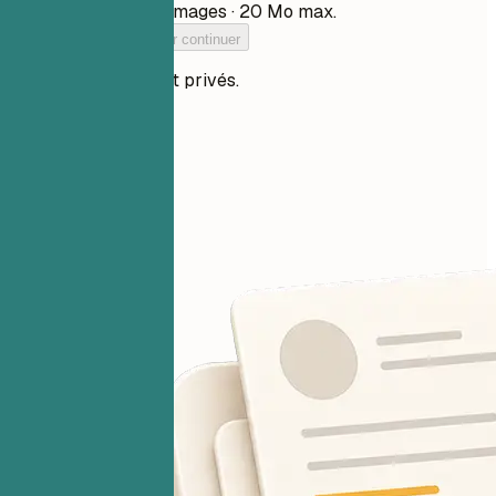
PDF, DOCX, TXT et images · 20 Mo max.
Ajoutez votre CV pour continuer
Vos fichiers restent privés.