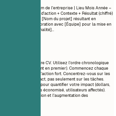
Titre du poste
| Nom de l'entreprise | Lieu
Mois Année –
Mois Année
- Verbe d'action + Contexte + Résultat (chiffré)
- Direction du projet [Nom du projet] résultant en
[Résultat]... - Collaboration avec [Équipe] pour la mise en
œuvre de [Fonctionnalité]...
À privilégier
C'est le cœur de votre CV. Utilisez l'ordre chronologique
inverse (le plus récent en premier). Commencez chaque
puce par un verbe d'action fort. Concentrez-vous sur les
réalisations et l'impact, pas seulement sur les tâches.
Utilisez des chiffres pour quantifier votre impact (dollars,
pourcentages, temps économisé, utilisateurs affectés).
Montrez la progression et l'augmentation des
responsabilités.