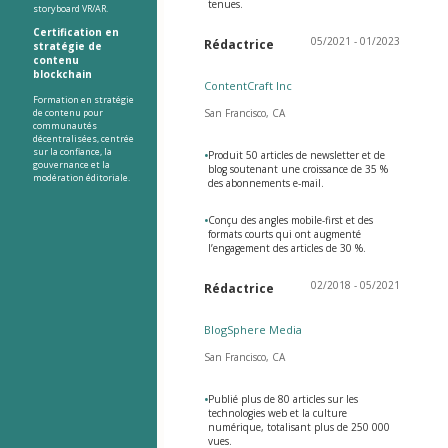
tenues.
storyboard VR/AR.
Certification en
05/2021 - 01/2023
Rédactrice
stratégie de
contenu
blockchain
ContentCraft Inc
Formation en stratégie
de contenu pour
San Francisco, CA
communautés
décentralisées, centrée
sur la confiance, la
•
Produit 50 articles de newsletter et de
gouvernance et la
blog soutenant une croissance de 35 %
modération éditoriale.
des abonnements e-mail.
•
Conçu des angles mobile-first et des
formats courts qui ont augmenté
l’engagement des articles de 30 %.
02/2018 - 05/2021
Rédactrice
BlogSphere Media
San Francisco, CA
•
Publié plus de 80 articles sur les
technologies web et la culture
numérique, totalisant plus de 250 000
vues.