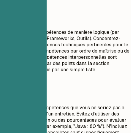
À privilégier
Regroupez vos compétences de manière logique (par
exemple, Langages, Frameworks, Outils). Concentrez-
vous sur les compétences techniques pertinentes pour le
poste. Listez les compétences par ordre de maîtrise ou de
pertinence. Les compétences interpersonnelles sont
mieux démontrées par des points dans la section
expérience plutôt que par une simple liste.
À éviter
Ne listez pas de compétences que vous ne seriez pas à
l'aise d'utiliser lors d'un entretien. Évitez d'utiliser des
barres de progression ou des pourcentages pour évaluer
vos compétences (par exemple, "Java : 80 %"). N'incluez
pas de technologies obsolètes sauf si spécifiquement