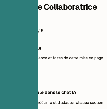
Rédactrice Collaboratrice
Exemple de CV
4.5
/ 5
Utiliser ce modèle
Ajoutez votre expérience et faites de cette mise en page
la vôtre.
Utiliser le modèle
Modifier ce modèle dans le chat IA
Demandez à l’IA de réécrire et d’adapter chaque section
avec vous.