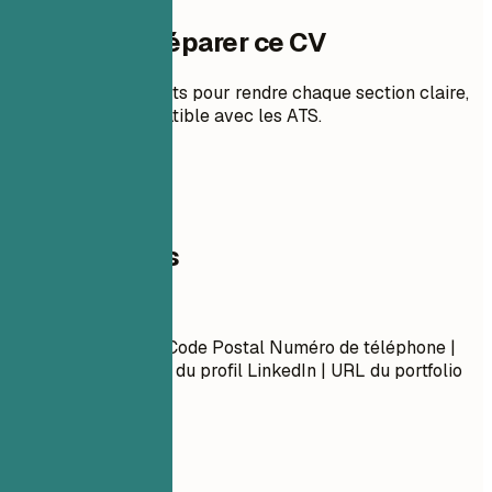
Comment préparer ce CV
Des conseils concrets pour rendre chaque section claire,
pertinente et compatible avec les ATS.
01
Coordonnées
Coordonnées
Prénom Nom Ville, Code Postal Numéro de téléphone |
Adresse e-mail URL du profil LinkedIn | URL du portfolio
(Optionnel)
À privilégier