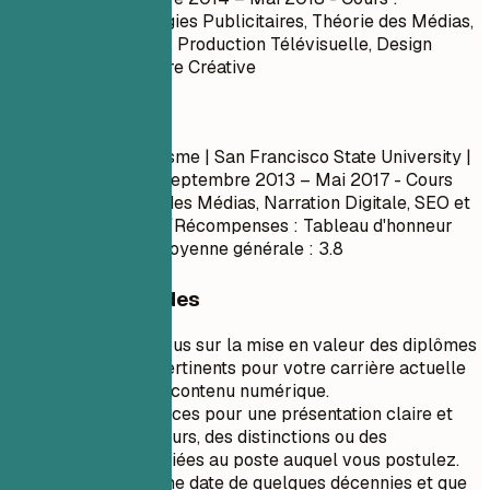
Journalisme, Stratégies Publicitaires, Théorie des Médias,
Relations Publiques, Production Télévisuelle, Design
d'Impression, Écriture Créative
À faire
Licence en Journalisme | San Francisco State University |
San Francisco, CA
Septembre 2013 – Mai 2017
- Cours
pertinents : Études des Médias, Narration Digitale, SEO et
Analyse - Mentions/Récompenses : Tableau d'honneur
(Automne 2015) - Moyenne générale : 3.8
Conseils rapides
Concentrez-vous sur la mise en valeur des diplômes
directement pertinents pour votre carrière actuelle
en création de contenu numérique.
Utilisez des puces pour une présentation claire et
concise des cours, des distinctions ou des
récompenses liées au poste auquel vous postulez.
Si votre diplôme date de quelques décennies et que