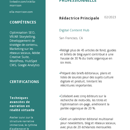
PROFESSIONNELLE
linkedin.com/in/ella-
morrison
ella-morrison.com
02/2023
Rédactrice Principale
COMPÉTENCES
Digital Content Hub
Optimisation SEO,
VR/AR Storytelling,
San Francisco, CA
Développement de
stratégie de contenu,
Marketing sur les
•
Rédigé plus de 45 articles de fond, guides
réseaux sociaux, Adobe
et billets de blog ayant contribué à une
Creative Suite,
hausse de 30 % du trafic organique en
WordPress, HubSpot
six mois.
CMS, Google Analytics
•
Préparé des briefs éditoriaux, plans et
listes de sources pour des sujets culture
CERTIFICATIONS
digitale et produit, limitant les
réécritures importantes.
•
Collaboré avec cinq éditeurs sur la
Techniques
recherche de mots-clés, les titres et
avancées de
l’optimisation on-page, améliorant la
narration en
portée organique de 20 %.
réalité virtuelle
Atelier suivi sur la
•
Géré un calendrier éditorial multicanal
structure narrative
pour newsletters, blog et réseaux sociaux,
immersive, le rythme
avec plus de 20 échéances mensuelles
d’audience et le