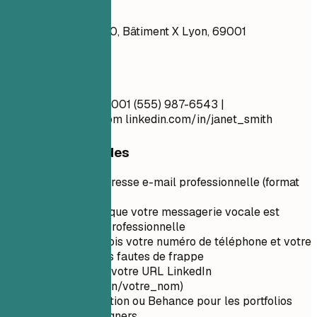
À éviter
Jane Smith Suite 890, Bâtiment X Lyon, 69001
janesmith@xyz.com
À faire
Jane Smith Lyon, 69001 (555) 987-6543 |
jane.smith@email.com
linkedin.com/in/janet_smith
Conseils rapides
Utilisez une adresse e-mail professionnelle (format
prénom.nom)
Assurez-vous que votre messagerie vocale est
configurée et professionnelle
Vérifiez deux fois votre numéro de téléphone et votre
e-mail pour les fautes de frappe
Personnalisez votre URL LinkedIn
(linkedin.com/in/votre_nom)
Utilisez ArtStation ou Behance pour les portfolios
d'artistes/designers