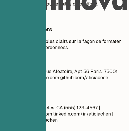
ArtStation, Behance ou des sites de portfolio.
Exemples concrets
Consultez des exemples clairs sur la façon de formater
efficacement vos coordonnées.
À éviter
Jean Dupont 1234 Rue Aléatoire, Apt 56 Paris, 75001
cool_guy_99@yahoo.com
github.com/aliciacode
Célibataire, 28 ans
À faire
Alicia Chen Los Angeles, CA (555) 123-4567 |
alicia.chen@email.com
linkedin.com/in/aliciachen |
artstation.com/aliciachen