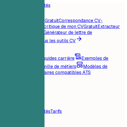
Accueil
Fonctionnalités
Outils CV
Score CV instantané
Gratuit
Correspondance CV-
offre
Gratuit
Analyse critique de mon CV
Gratuit
Extracteur
de mots-clés
Gratuit
Générateur de lettre de
motivation
Gratuit
Tous les outils CV
Ressources
Blog
Conseils et guides carrière
Exemples de
CV
Parcourir par famille de métiers
Modèles de
CV
Mises en page claires compatibles ATS
Chargement...
Tarifs
Connexion
Accueil
Fonctionnalités
Tarifs
Outils CV