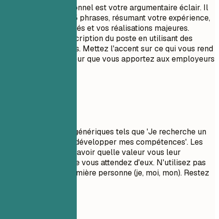
Un résumé professionnel est votre argumentaire éclair. Il
doit comporter 3 à 5 phrases, résumant votre expérience,
vos compétences clés et vos réalisations majeures.
Adaptez-le à la description du poste en utilisant des
mots-clés pertinents. Mettez l'accent sur ce qui vous rend
unique et sur la valeur que vous apportez aux employeurs
potentiels.
À éviter
Évitez les objectifs génériques tels que 'Je recherche un
rôle stimulant pour développer mes compétences'. Les
recruteurs veulent savoir quelle valeur vous leur
apportez, pas ce que vous attendez d'eux. N'utilisez pas
de pronoms à la première personne (je, moi, mon). Restez
concis et percutant.