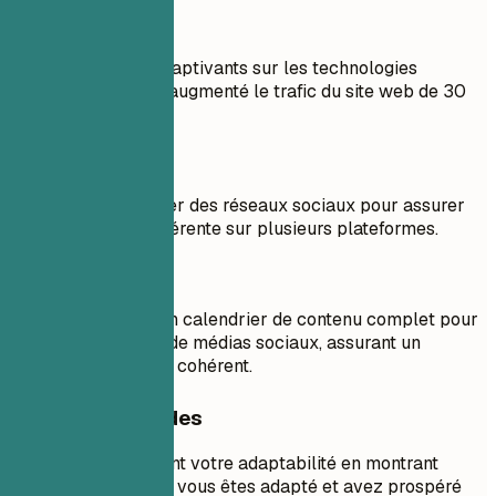
À faire
Création d'articles captivants sur les technologies
émergentes qui ont augmenté le trafic du site web de 30
%.
À éviter
Gestion du calendrier des réseaux sociaux pour assurer
une publication cohérente sur plusieurs plateformes.
À faire
Développement d'un calendrier de contenu complet pour
plus de 20 chaînes de médias sociaux, assurant un
message de marque cohérent.
Conseils rapides
Mettez en avant votre adaptabilité en montrant
comment vous vous êtes adapté et avez prospéré