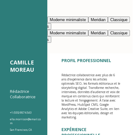
Modifier avec l’IA
Bleu marine
Prestige
Moderne minimaliste
Meridian
Classique
Moderne épuré
Nimbus
Bleu marine
Prestige
Moderne minimaliste
Meridian
Classique
Moderne épuré
Nimbus
PROFIL PROFESSIONNEL
CAMILLE
MOREAU
Rédactrice collaboratrice avec plus de 6
ans d’expérience dans les articles
optimisés SEO, les formats éditoriaux et le
storytelling digital. Transforme recherche,
Rédactrice
interviews, données d’audience et voix de
Collaboratrice
marque en contenus clairs qui renforcent
la lecture et l’engagement. À l’aise avec
WordPress, HubSpot CMS, Google
Analytics et Adobe Creative Suite, en lien
+1 (555) 987-6543
avec les équipes éditoriales, design et
marketing.
ella.morrison@email.co
m
EXPÉRIENCE
San Francisco, CA