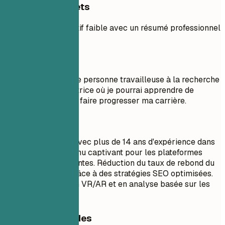
Exemples concrets
Comparez un objectif faible avec un résumé professionnel
fort.
À éviter
Objectif : Je suis une personne travailleuse à la recherche
d'un poste de rédactrice où je pourrai apprendre de
nouvelles choses et faire progresser ma carrière.
À faire
Rédactrice Senior avec plus de 14 ans d'expérience dans
la création de contenu captivant pour les plateformes
numériques émergentes. Réduction du taux de rebond du
site web de 30 % grâce à des stratégies SEO optimisées.
Experte en narration VR/AR et en analyse basée sur les
données.
Conseils rapides