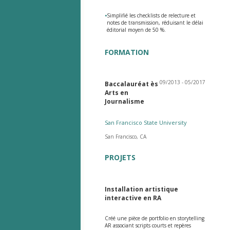
•
Simplifié les checklists de relecture et
notes de transmission, réduisant le délai
éditorial moyen de 50 %.
FORMATION
09/2013 - 05/2017
Baccalauréat ès
Arts en
Journalisme
San Francisco State University
San Francisco, CA
PROJETS
Installation artistique
interactive en RA
Créé une pièce de portfolio en storytelling
AR associant scripts courts et repères