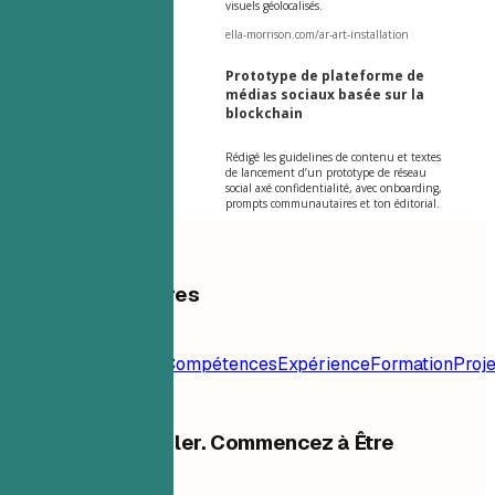
visuels géolocalisés.
ella-morrison.com/ar-art-installation
Prototype de plateforme de
médias sociaux basée sur la
blockchain
Rédigé les guidelines de contenu et textes
de lancement d’un prototype de réseau
social axé confidentialité, avec onboarding,
prompts communautaires et ton éditorial.
Table des matières
Modèle de
CV
Contact
Résumé
Compétences
Expérience
Formation
Proje
Arrêtez de Postuler. Commencez à Être
Embauché.