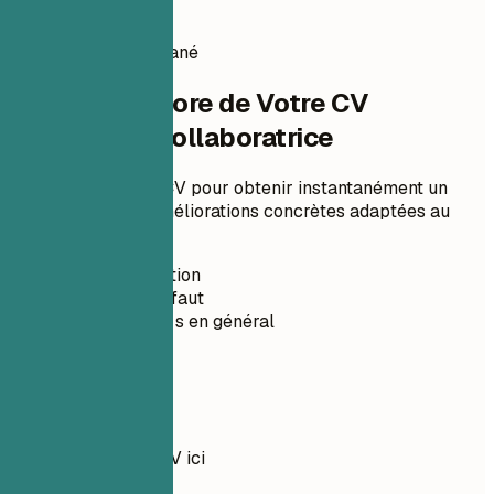
à l'examen humain.
Score de CV instantané
Vérifiez le Score de Votre CV
Rédactrice Collaboratrice
Téléchargez votre CV pour obtenir instantanément un
score ATS et des améliorations concrètes adaptées au
poste.
Sans inscription
Privé par défaut
Moins de 30 s en général
Votre CV
Déposez votre CV ici
Choisir un fichier