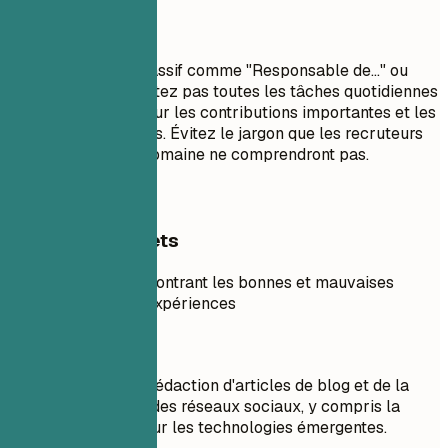
À éviter
Évitez le langage passif comme "Responsable de..." ou
"Chargé de...". Ne listez pas toutes les tâches quotidiennes
; concentrez-vous sur les contributions importantes et les
résultats mesurables. Évitez le jargon que les recruteurs
extérieurs à votre domaine ne comprendront pas.
Exemples concrets
Exemple pratique montrant les bonnes et mauvaises
pratiques pour les expériences
À éviter
Responsable de la rédaction d'articles de blog et de la
gestion du contenu des réseaux sociaux, y compris la
création d'articles sur les technologies émergentes.