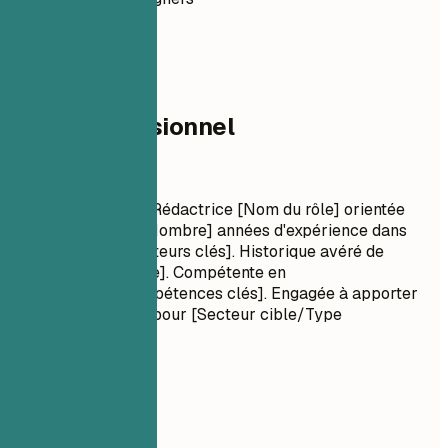
02
Profil professionnel
Profil professionnel
Titre Professionnel Rédactrice [Nom du rôle] orientée
résultats, forte de [Nombre] années d'expérience dans
[Compétences/Secteurs clés]. Historique avéré de
[Réalisation majeure]. Compétente en
[Technologies/Compétences clés]. Engagée à apporter
[Valeur spécifique] pour [Secteur cible/Type
d'entreprise].
À privilégier