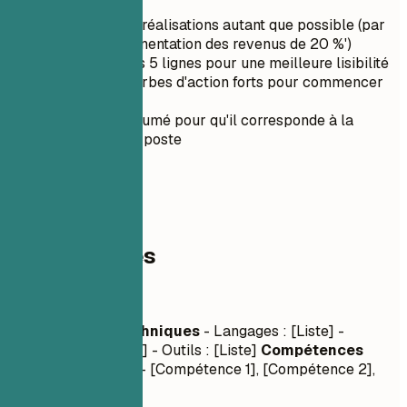
Quantifiez vos réalisations autant que possible (par
exemple, 'Augmentation des revenus de 20 %')
Gardez-le sous 5 lignes pour une meilleure lisibilité
Utilisez des verbes d'action forts pour commencer
vos phrases
Adaptez le résumé pour qu'il corresponde à la
description du poste
03
Compétences
Compétences
Compétences Techniques
- Langages : [Liste] -
Frameworks : [Liste] - Outils : [Liste]
Compétences
Interpersonnelles
- [Compétence 1], [Compétence 2],
[Compétence 3]