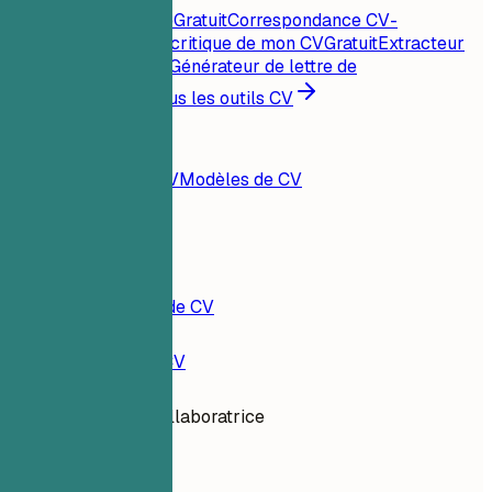
Score CV instantané
Gratuit
Correspondance CV-
offre
Gratuit
Analyse critique de mon CV
Gratuit
Extracteur
de mots-clés
Gratuit
Générateur de lettre de
motivation
Gratuit
Tous les outils CV
Ressources
Blog
Exemples de CV
Modèles de CV
Connexion
Constructeur de CV
Exemples de CV
Rédactrice Collaboratrice
content