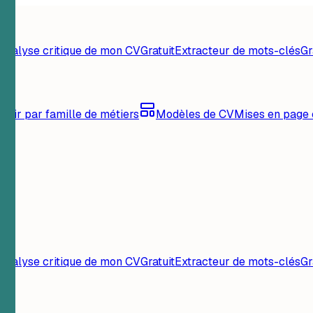
Analyse critique de mon CV
Gratuit
Extracteur de mots-clés
Gr
urir par famille de métiers
Modèles de CV
Mises en page 
Analyse critique de mon CV
Gratuit
Extracteur de mots-clés
Gr