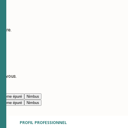
vôtre.
ec vous.
oderne épuré
Nimbus
oderne épuré
Nimbus
PROFIL PROFESSIONNEL