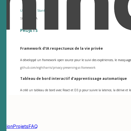
Université Stanford
Stanford, CA
PROJETS
Framework d'IA respectueux de la vie privée
A développé un framework open source pour le suivi des expériences, le masquage 
github.com/eightharris/privacy-preserving-ai-framework
Tableau de bord interactif d'apprentissage automatique
A créé un tableau de bord avec React et D3.js pour suivre la latence, la dérive e
mation
Projets
FAQ