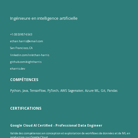
Ingénieure en intelligence artificielle
+1 (503) 987-6543
ethan.harris@email.com
San Francisco, CA
linkedin.com/in/ethan-harris
github.com/eightharris
eharris.dev
COMPÉTENCES
Python, Java, TensorFlow, PyTorch, AWS Sagemaker, Azure ML, Git, Pandas
CERTIFICATIONS
Google Cloud AI Certified - Professional Data Engineer
Valide des compétences en conception et exploitation de workflows de données et de ML en
production sur Google Cloud.