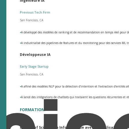
Ingénieure IA
Previous Tech Firm
San Francisco, CA
•
A développé des modèles de ranking et de recommandation en temps réel pour des
•
A industrialisé des pipelines de features et du monitoring pour des services ML t
Développeuse IA
Early Stage Startup
San Francisco, CA
•
A affiné des modèles NLP pour la détection d’intention et l’extraction d’entités a
•
A lancé des intégrations de chatbots qui traitaient les questions récurrentes et r
FORMATION
Master of Science en Informatique avec spécialisation en