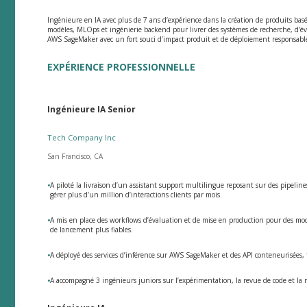
Ingénieure en IA avec plus de 7 ans d’expérience dans la création de produits bas
modèles, MLOps et ingénierie backend pour livrer des systèmes de recherche, d’éval
AWS SageMaker avec un fort souci d’impact produit et de déploiement responsabl
EXPÉRIENCE PROFESSIONNELLE
Ingénieure IA Senior
Tech Company Inc
San Francisco, CA
•
A piloté la livraison d’un assistant support multilingue reposant sur des pipelin
gérer plus d’un million d’interactions clients par mois.
•
A mis en place des workflows d’évaluation et de mise en production pour des modè
de lancement plus fiables.
•
A déployé des services d’inférence sur AWS SageMaker et des API conteneurisées,
•
A accompagné 3 ingénieurs juniors sur l’expérimentation, la revue de code et la 