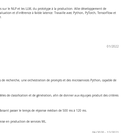
és sur le NLP et les LLM, du prototype à la production. Allie développement de
uation et d’inférence à faible latence. Travaille avec Python, PyTorch, TensorFlow et
e.
01/2022
es de recherche, une orchestration de prompts et des microservices Python, capable de
les de classification et de génération, afin de donner aux équipes produit des critères
 faisant passer le temps de réponse médian de 500 ms à 120 ms.
mise en production de services ML.
06/2020 - 12/2021