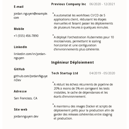
Previous Company Inc
06/2020 - 12/2021
E-mail
•
jordan.nguyen@example.
A automatisé les workflows CI/CD de 5
com
applications client, réduisant les étapes
manuelles et faisant passer les déploiements
de plusieurs heures à quelques minutes.
Mobile
•
+1 (555) 456-7890
A déployé l’orchestration Kubernetes pour 10
microservices, permettant le scaling
horizontal et une configuration
LinkedIn
d’environnements plus cohérente.
linkedin.com/in/jordan-
nguyen
Ingénieur Déploiement
GitHub
Tech Startup Ltd
04/2019 - 05/2020
github.com/JordanNguye
nDev
•
A réduit les échecs récurrents de pipeline de
20% à moins de 5% en corrigeant les tests
Adresse
instables, le cache de dépendances et les
écarts d’environnement.
San Francisco, CA
•
A maintenu des images Docker et scripts de
Site web
déploiement prêts pour la production afin de
garder des releases cohérentes entre staging
jordannguyen.dev
et production.