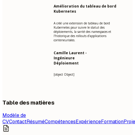
Amélioration du tableau de bord
Kubernetes
A créé une extension de tableau de bord
Kubernetes pour suivre le statut des
déploiements, la santé des namespaces et
l’historique des rollouts d’applications
conteneurisées.
Camille Laurent -
Ingénieure
Déploiement
[object Object]
Table des matières
Modèle de
CV
Contact
Résumé
Compétences
Expérience
Formation
Proje