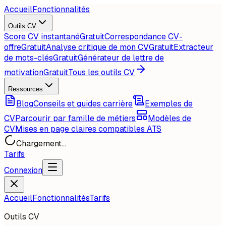
Accueil
Fonctionnalités
Outils CV
Score CV instantané
Gratuit
Correspondance CV-
offre
Gratuit
Analyse critique de mon CV
Gratuit
Extracteur
de mots-clés
Gratuit
Générateur de lettre de
motivation
Gratuit
Tous les outils CV
Ressources
Blog
Conseils et guides carrière
Exemples de
CV
Parcourir par famille de métiers
Modèles de
CV
Mises en page claires compatibles ATS
Chargement...
Tarifs
Connexion
Accueil
Fonctionnalités
Tarifs
Outils CV