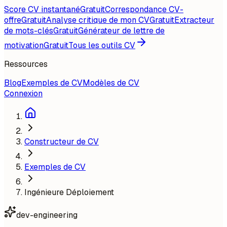
Score CV instantané
Gratuit
Correspondance CV-
offre
Gratuit
Analyse critique de mon CV
Gratuit
Extracteur
de mots-clés
Gratuit
Générateur de lettre de
motivation
Gratuit
Tous les outils CV
Ressources
Blog
Exemples de CV
Modèles de CV
Connexion
Constructeur de CV
Exemples de CV
Ingénieure Déploiement
dev-engineering