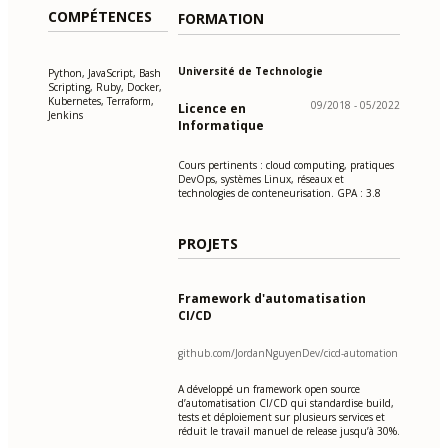
COMPÉTENCES
FORMATION
Université de Technologie
Python, JavaScript, Bash
Scripting, Ruby, Docker,
Kubernetes, Terraform,
09/2018 - 05/2022
Licence en
Jenkins
Informatique
Cours pertinents : cloud computing, pratiques
DevOps, systèmes Linux, réseaux et
technologies de conteneurisation. GPA : 3.8
PROJETS
Framework d'automatisation
CI/CD
github.com/JordanNguyenDev/cicd-automation
A développé un framework open source
d’automatisation CI/CD qui standardise build,
tests et déploiement sur plusieurs services et
réduit le travail manuel de release jusqu’à 30%.