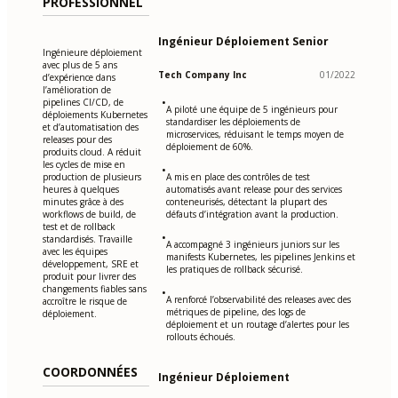
PROFESSIONNEL
Ingénieur Déploiement Senior
Ingénieure déploiement
avec plus de 5 ans
Tech Company Inc
01/2022
d’expérience dans
l’amélioration de
•
pipelines CI/CD, de
A piloté une équipe de 5 ingénieurs pour
déploiements Kubernetes
standardiser les déploiements de
et d’automatisation des
microservices, réduisant le temps moyen de
releases pour des
déploiement de 60%.
produits cloud. A réduit
les cycles de mise en
•
production de plusieurs
A mis en place des contrôles de test
heures à quelques
automatisés avant release pour des services
minutes grâce à des
conteneurisés, détectant la plupart des
workflows de build, de
défauts d’intégration avant la production.
test et de rollback
•
standardisés. Travaille
A accompagné 3 ingénieurs juniors sur les
avec les équipes
manifests Kubernetes, les pipelines Jenkins et
développement, SRE et
les pratiques de rollback sécurisé.
produit pour livrer des
changements fiables sans
•
A renforcé l’observabilité des releases avec des
accroître le risque de
métriques de pipeline, des logs de
déploiement.
déploiement et un routage d’alertes pour les
rollouts échoués.
COORDONNÉES
Ingénieur Déploiement