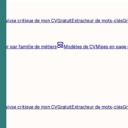
Analyse critique de mon CV
Gratuit
Extracteur de mots-clés
Gr
urir par famille de métiers
Modèles de CV
Mises en page 
Analyse critique de mon CV
Gratuit
Extracteur de mots-clés
Gr