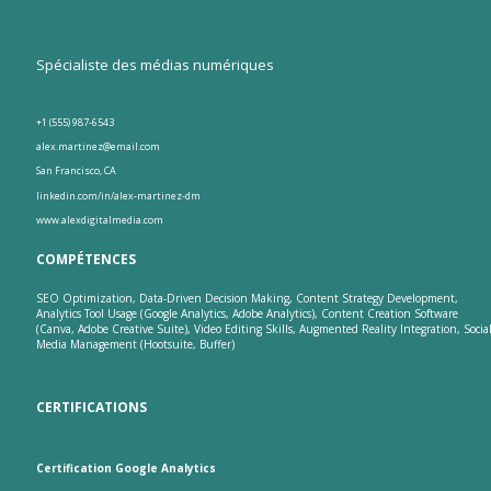
Spécialiste des médias numériques
+1 (555) 987-6543
alex.martinez@email.com
San Francisco, CA
linkedin.com/in/alex-martinez-dm
www.alexdigitalmedia.com
COMPÉTENCES
SEO Optimization, Data-Driven Decision Making, Content Strategy Development,
Analytics Tool Usage (Google Analytics, Adobe Analytics), Content Creation Software
(Canva, Adobe Creative Suite), Video Editing Skills, Augmented Reality Integration, Socia
Media Management (Hootsuite, Buffer)
CERTIFICATIONS
Certification Google Analytics