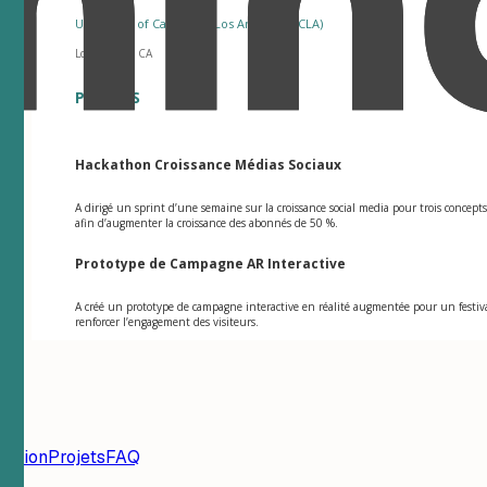
University of California, Los Angeles (UCLA)
Los Angeles, CA
PROJETS
Hackathon Croissance Médias Sociaux
A dirigé un sprint d’une semaine sur la croissance social media pour trois concep
afin d’augmenter la croissance des abonnés de 50 %.
Prototype de Campagne AR Interactive
A créé un prototype de campagne interactive en réalité augmentée pour un festiva
renforcer l’engagement des visiteurs.
mation
Projets
FAQ