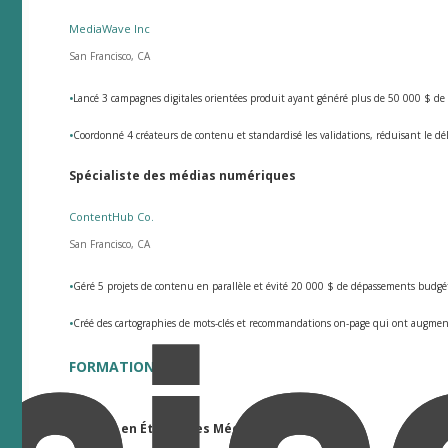
MediaWave Inc
San Francisco, CA
•
Lancé 3 campagnes digitales orientées produit ayant généré plus de 50 000 $ de ch
•
Coordonné 4 créateurs de contenu et standardisé les validations, réduisant le d
Spécialiste des médias numériques
ContentHub Co.
San Francisco, CA
•
Géré 5 projets de contenu en parallèle et évité 20 000 $ de dépassements budgétai
•
Créé des cartographies de mots-clés et recommandations on-page qui ont augment
FORMATION
Licence en Études des Médias Numériques