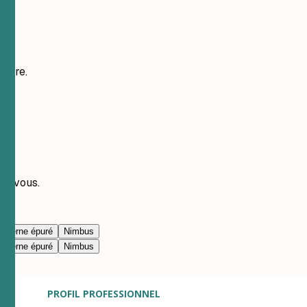
vôtre.
ec vous.
oderne épuré
Nimbus
oderne épuré
Nimbus
PROFIL PROFESSIONNEL