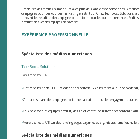
Spécialiste des médias numériques avec plus de 4 ans d’expérience dans l’améliora
campagnes pour des équipes marketing en startup. Chez TechBoost Solutions, a o
rendant les résultats de campagne plus lisibles pour les parties prenantes. Maîtrise 
production avec des équipes transverses.
EXPÉRIENCE PROFESSIONNELLE
Spécialiste des médias numériques
TechBoost Solutions
San Francisco, CA
•
Optimisé les briefs SEO, les calendriers éditoriaux et les mises à jour de conten
l
•
Conçu des plans de campagnes social media qui ont doublé l’engagement sur les 
•
Collaboré avec les équipes produit, design et ventes pour livrer des contenus alig
•
Mené des tests A/B sur des landing pages payantes et organiques, améliorant le t
Spécialiste des médias numériques