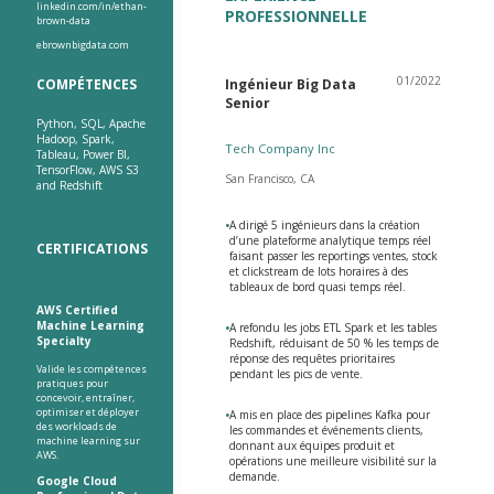
linkedin.com/in/ethan-
PROFESSIONNELLE
brown-data
ebrownbigdata.com
01/2022
COMPÉTENCES
Ingénieur Big Data
Senior
Python, SQL, Apache
Hadoop, Spark,
Tech Company Inc
Tableau, Power BI,
TensorFlow, AWS S3
San Francisco, CA
and Redshift
•
A dirigé 5 ingénieurs dans la création
d’une plateforme analytique temps réel
CERTIFICATIONS
faisant passer les reportings ventes, stock
et clickstream de lots horaires à des
tableaux de bord quasi temps réel.
AWS Certified
Machine Learning
•
A refondu les jobs ETL Spark et les tables
Specialty
Redshift, réduisant de 50 % les temps de
réponse des requêtes prioritaires
Valide les compétences
pendant les pics de vente.
pratiques pour
concevoir, entraîner,
optimiser et déployer
•
A mis en place des pipelines Kafka pour
des workloads de
les commandes et événements clients,
machine learning sur
donnant aux équipes produit et
AWS.
opérations une meilleure visibilité sur la
demande.
Google Cloud