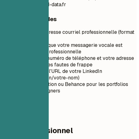
data | camilledurand-data.fr
Conseils rapides
Utilisez une adresse courriel professionnelle (format
prénom.nom)
Assurez-vous que votre messagerie vocale est
configurée et professionnelle
Vérifiez votre numéro de téléphone et votre adresse
courriel pour les fautes de frappe
Personnalisez l'URL de votre LinkedIn
(linkedin.com/in/votre-nom)
Utilisez ArtStation ou Behance pour les portfolios
d'artistes/designers
02
Profil professionnel