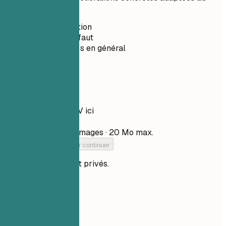
poste.
Sans inscription
Privé par défaut
Moins de 30 s en général
Votre CV
Déposez votre CV ici
Choisir un fichier
PDF, DOCX, TXT et images · 20 Mo max.
Ajoutez votre CV pour continuer
Vos fichiers restent privés.