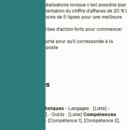
Quantifiez les réalisations lorsque c'est possible (par
exemple, 'Augmentation du chiffre d'affaires de 20 %')
Gardez-le en moins de 5 lignes pour une meilleure
lisibilité
Utilisez des verbes d'action forts pour commencer
les phrases
Adaptez le résumé pour qu'il corresponde à la
description du poste
03
Compétences
Compétences
Compétences Techniques
- Langages : [Liste] -
Frameworks : [Liste] - Outils : [Liste]
Compétences
Interpersonnelles
- [Compétence 1], [Compétence 2],
[Compétence 3]