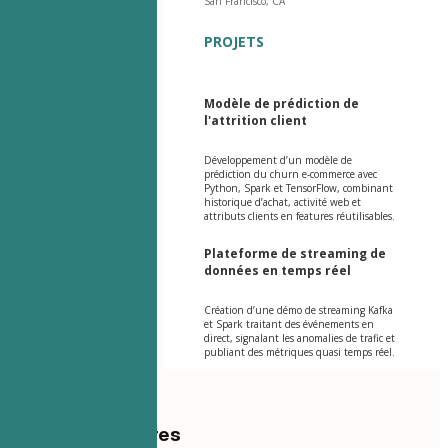
San Francisco, CA
PROJETS
Modèle de prédiction de
l'attrition client
Développement d’un modèle de
prédiction du churn e-commerce avec
Python, Spark et TensorFlow, combinant
historique d’achat, activité web et
attributs clients en features réutilisables.
Plateforme de streaming de
données en temps réel
Création d’une démo de streaming Kafka
et Spark traitant des événements en
direct, signalant les anomalies de trafic et
publiant des métriques quasi temps réel.
Table des matières