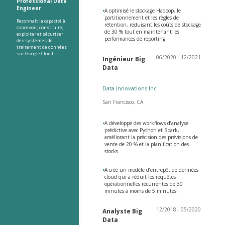
Professional Data
Engineer
•
A optimisé le stockage Hadoop, le
partitionnement et les règles de
Reconnaît la capacité à
rétention, réduisant les coûts de stockage
concevoir, construire,
de 30 % tout en maintenant les
exploiter et sécuriser
performances de reporting.
des systèmes de
traitement de données
sur Google Cloud.
06/2020 - 12/2021
Ingénieur Big
Data
Data Innovations Inc
San Francisco, CA
•
A développé des workflows d’analyse
prédictive avec Python et Spark,
améliorant la précision des prévisions de
vente de 20 % et la planification des
stocks.
•
A créé un modèle d’entrepôt de données
cloud qui a réduit les requêtes
opérationnelles récurrentes de 30
minutes à moins de 5 minutes.
12/2018 - 05/2020
Analyste Big
Data