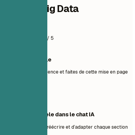
Experte Big Data
Exemple de CV
4.5
/ 5
Utiliser ce modèle
Ajoutez votre expérience et faites de cette mise en page
la vôtre.
Utiliser le modèle
Modifier ce modèle dans le chat IA
Demandez à l’IA de réécrire et d’adapter chaque section
avec vous.