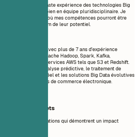
Résumé : J'ai une vaste expérience des technologies Big
Data et je travaille bien en équipe pluridisciplinaire. Je
recherche un poste où mes compétences pourront être
utilisées au maximum de leur potentiel.
À faire
Ingénieur Big Data avec plus de 7 ans d'expérience
pratique utilisant Apache Hadoop, Spark, Kafka,
TensorFlow et des services AWS tels que S3 et Redshift.
Spécialisé dans l'analyse prédictive, le traitement de
données en temps réel et les solutions Big Data évolutives
pour les plateformes de commerce électronique.
Exemples concrets
Soulignez les réalisations qui démontrent un impact
commercial.