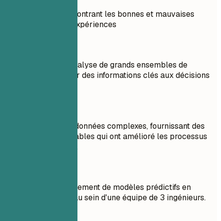
Exemple pratique montrant les bonnes et mauvaises
pratiques pour les expériences
À éviter
Responsable de l'analyse de grands ensembles de
données pour fournir des informations clés aux décisions
commerciales.
À faire
Analyse de jeux de données complexes, fournissant des
informations exploitables qui ont amélioré les processus
de prise de décision.
À éviter
Chargé du développement de modèles prédictifs en
Python. A travaillé au sein d'une équipe de 3 ingénieurs.
À faire