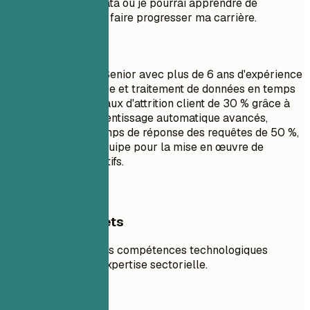
d'un poste en Big Data où je pourrai apprendre de
nouvelles choses et faire progresser ma carrière.
À faire
Ingénieur Big Data Senior avec plus de 6 ans d'expérience
en analyse prédictive et traitement de données en temps
réel. Réduction du taux d'attrition client de 30 % grâce à
des modèles d'apprentissage automatique avancés,
optimisation des temps de réponse des requêtes de 50 %,
et direction d'une équipe pour la mise en œuvre de
pipelines ETL évolutifs.
Exemples concrets
Mettez en valeur des compétences technologiques
spécifiques et une expertise sectorielle.
À éviter