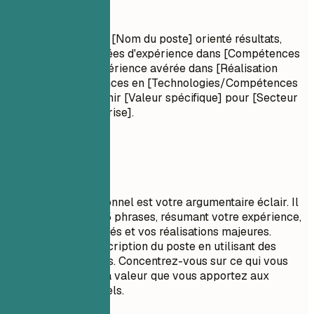
Profil professionnel
Titre professionnel : [Nom du poste] orienté résultats,
avec [Nombre] années d'expérience dans [Compétences
clés/Secteurs]. Expérience avérée dans [Réalisation
majeure]. Compétences en [Technologies/Compétences
clés]. Engagé à fournir [Valeur spécifique] pour [Secteur
cible/Type d'entreprise].
À privilégier
Un résumé professionnel est votre argumentaire éclair. Il
doit comporter 3 à 5 phrases, résumant votre expérience,
vos compétences clés et vos réalisations majeures.
Adaptez-le à la description du poste en utilisant des
mots-clés pertinents. Concentrez-vous sur ce qui vous
rend unique et sur la valeur que vous apportez aux
employeurs potentiels.