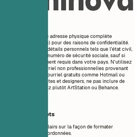
À éviter
Ne pas inclure votre adresse physique complète
(numéro/nom de rue) pour des raisons de confidentialité.
Évitez d'inclure des détails personnels tels que l'état civil,
l'âge, la photo ou le numéro de sécurité sociale, sauf si
cela est spécifiquement requis dans votre pays. N'utilisez
PAS d'adresses courriel non professionnelles provenant
de fournisseurs de courriel gratuits comme Hotmail ou
Yahoo. Pour les artistes et designers, ne pas inclure de
liens GitHub - utilisez plutôt ArtStation ou Behance.
Exemples concrets
Voir des exemples clairs sur la façon de formater
efficacement vos coordonnées.