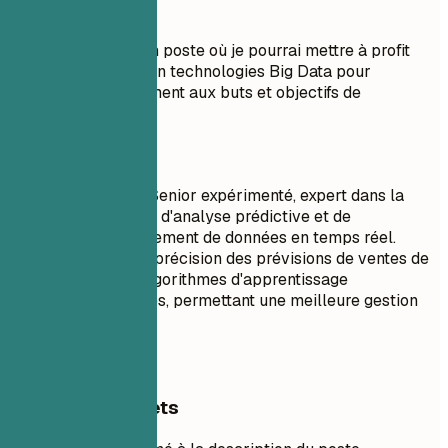
À éviter
Objectif : Obtenir un poste où je pourrai mettre à profit
mes compétences en technologies Big Data pour
contribuer positivement aux buts et objectifs de
l'organisation.
À faire
Ingénieur Big Data Senior expérimenté, expert dans la
création de modèles d'analyse prédictive et de
plateformes de traitement de données en temps réel.
Augmentation de la précision des prévisions de ventes de
20 % grâce à des algorithmes d'apprentissage
automatique avancés, permettant une meilleure gestion
des stocks.
Exemples concrets