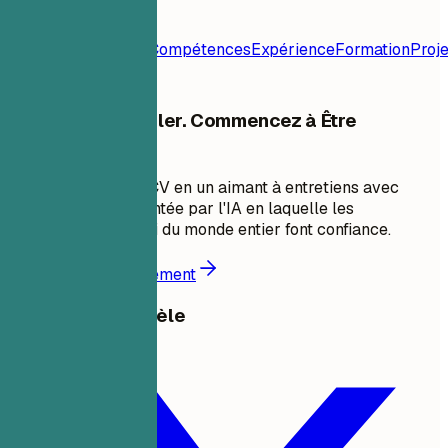
Modèle de
CV
Contact
Résumé
Compétences
Expérience
Formation
Proje
Arrêtez de Postuler. Commencez à Être
Embauché.
Transformez votre CV en un aimant à entretiens avec
l'optimisation alimentée par l'IA en laquelle les
chercheurs d'emploi du monde entier font confiance.
Commencer gratuitement
Partager ce modèle