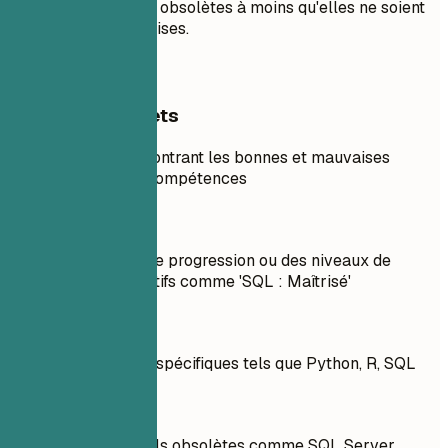
pas de technologies obsolètes à moins qu'elles ne soient
spécifiquement requises.
Exemples concrets
Exemple concret montrant les bonnes et mauvaises
pratiques pour les compétences
À éviter
Inclure des barres de progression ou des niveaux de
compétence subjectifs comme 'SQL : Maîtrisé'
À faire
Lister des langages spécifiques tels que Python, R, SQL
À éviter
Mentionner des outils obsolètes comme SQL Server