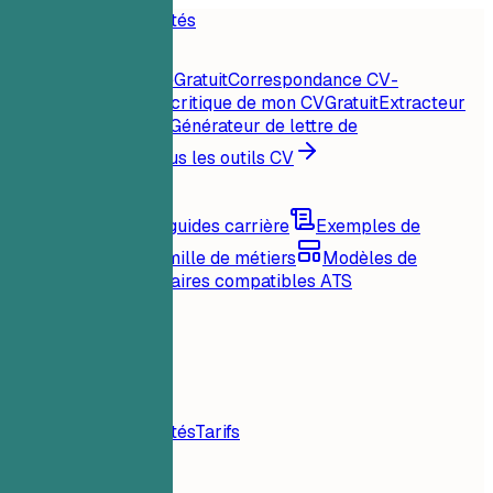
Accueil
Fonctionnalités
Outils CV
Score CV instantané
Gratuit
Correspondance CV-
offre
Gratuit
Analyse critique de mon CV
Gratuit
Extracteur
de mots-clés
Gratuit
Générateur de lettre de
motivation
Gratuit
Tous les outils CV
Ressources
Blog
Conseils et guides carrière
Exemples de
CV
Parcourir par famille de métiers
Modèles de
CV
Mises en page claires compatibles ATS
Chargement...
Tarifs
Connexion
Accueil
Fonctionnalités
Tarifs
Outils CV