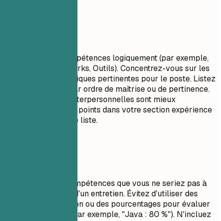
À privilégier
Regroupez vos compétences logiquement (par exemple,
Langages, Frameworks, Outils). Concentrez-vous sur les
compétences techniques pertinentes pour le poste. Listez
les compétences par ordre de maîtrise ou de pertinence.
Les compétences interpersonnelles sont mieux
démontrées par des points dans votre section expérience
plutôt qu'une simple liste.
À éviter
Ne listez pas de compétences que vous ne seriez pas à
l'aise d'utiliser lors d'un entretien. Évitez d'utiliser des
barres de progression ou des pourcentages pour évaluer
vos compétences (par exemple, "Java : 80 %"). N'incluez