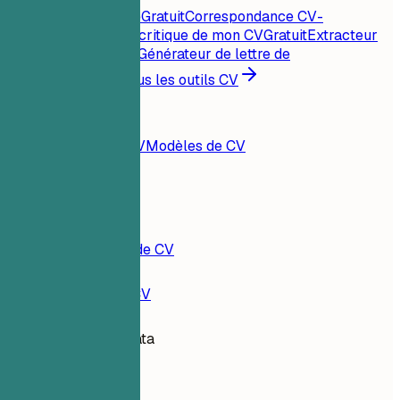
Score CV instantané
Gratuit
Correspondance CV-
offre
Gratuit
Analyse critique de mon CV
Gratuit
Extracteur
de mots-clés
Gratuit
Générateur de lettre de
motivation
Gratuit
Tous les outils CV
Ressources
Blog
Exemples de CV
Modèles de CV
Connexion
Constructeur de CV
Exemples de CV
Experte Big Data
data-analytics