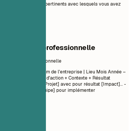
bibliothèques pertinents avec lesquels vous avez
une maîtrise.
04
Expérience professionnelle
Expérience professionnelle
Titre du poste
| Nom de l'entreprise | Lieu
Mois Année –
Mois Année
- Verbe d'action + Contexte + Résultat
(Quantifié) - Dirigé [Projet] avec pour résultat [Impact]... -
Collaboré avec [Équipe] pour implémenter
[Fonctionnalité]...
À privilégier