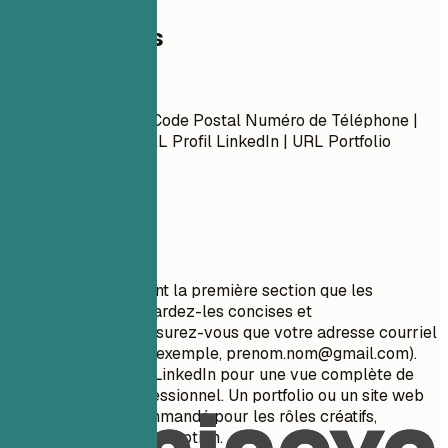
Coordonnées
Coordonnées
Prénom Nom Ville, Code Postal Numéro de Téléphone |
Adresse Courriel URL Profil LinkedIn | URL Portfolio
(Optionnel)
À privilégier
Vos coordonnées sont la première section que les
recruteurs voient. Gardez-les concises et
professionnelles. Assurez-vous que votre adresse courriel
est appropriée (par exemple,
prenom.nom@gmail.com
).
Incluez votre profil LinkedIn pour une vue complète de
votre parcours professionnel. Un portfolio ou un site web
personnel est recommandé pour les rôles créatifs,
techniques ou de conception.