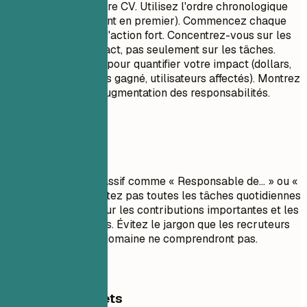
C'est le cœur de votre CV. Utilisez l'ordre chronologique
inverse (le plus récent en premier). Commencez chaque
puce par un verbe d'action fort. Concentrez-vous sur les
réalisations et l'impact, pas seulement sur les tâches.
Utilisez des chiffres pour quantifier votre impact (dollars,
pourcentages, temps gagné, utilisateurs affectés). Montrez
la progression et l'augmentation des responsabilités.
À éviter
Évitez le langage passif comme « Responsable de... » ou «
Chargé de... ». Ne listez pas toutes les tâches quotidiennes
; concentrez-vous sur les contributions importantes et les
résultats mesurables. Évitez le jargon que les recruteurs
en dehors de votre domaine ne comprendront pas.
Exemples concrets