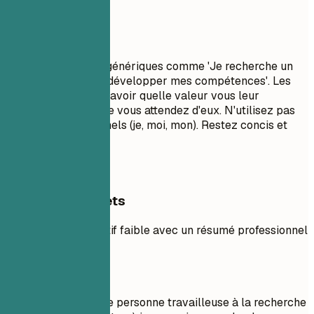
À éviter
Évitez les objectifs génériques comme 'Je recherche un
rôle stimulant pour développer mes compétences'. Les
recruteurs veulent savoir quelle valeur vous leur
apportez, pas ce que vous attendez d'eux. N'utilisez pas
de pronoms personnels (je, moi, mon). Restez concis et
percutant.
Exemples concrets
Comparez un objectif faible avec un résumé professionnel
solide.
À éviter
Objectif : Je suis une personne travailleuse à la recherche