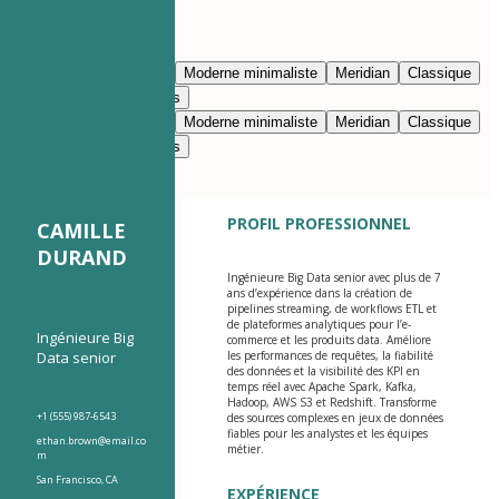
Modifier avec l’IA
Bleu marine
Prestige
Moderne minimaliste
Meridian
Classique
Moderne épuré
Nimbus
Bleu marine
Prestige
Moderne minimaliste
Meridian
Classique
Moderne épuré
Nimbus
PROFIL PROFESSIONNEL
CAMILLE
DURAND
Ingénieure Big Data senior avec plus de 7
ans d’expérience dans la création de
pipelines streaming, de workflows ETL et
de plateformes analytiques pour l’e-
Ingénieure Big
commerce et les produits data. Améliore
Data senior
les performances de requêtes, la fiabilité
des données et la visibilité des KPI en
temps réel avec Apache Spark, Kafka,
Hadoop, AWS S3 et Redshift. Transforme
+1 (555) 987-6543
des sources complexes en jeux de données
fiables pour les analystes et les équipes
ethan.brown@email.co
métier.
m
San Francisco, CA
EXPÉRIENCE