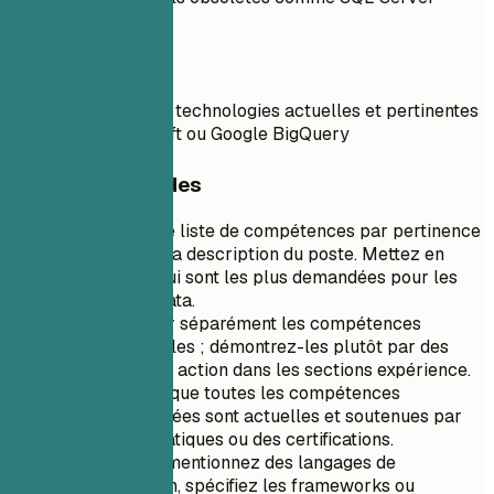
2008
À faire
Mettre en avant des technologies actuelles et pertinentes
comme AWS Redshift ou Google BigQuery
Conseils rapides
Priorisez votre liste de compétences par pertinence
par rapport à la description du poste. Mettez en
avant celles qui sont les plus demandées pour les
rôles en Big Data.
Évitez de lister séparément les compétences
interpersonnelles ; démontrez-les plutôt par des
points orientés action dans les sections expérience.
Assurez-vous que toutes les compétences
techniques listées sont actuelles et soutenues par
des projets pratiques ou des certifications.
Lorsque vous mentionnez des langages de
programmation, spécifiez les frameworks ou