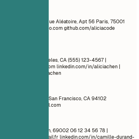
À éviter
Jean Dupont 1234 Rue Aléatoire, Apt 56 Paris, 75001
cool_guy_99@yahoo.com
github.com/aliciacode
Célibataire, 28 ans
À faire
Alicia Chen Los Angeles, CA (555) 123-4567 |
alicia.chen@email.com
linkedin.com/in/aliciachen |
artstation.com/aliciachen
À éviter
Jane Smith B.P. 987 San Francisco, CA 94102
teachersmail@gmail.com
À faire
Camille Durand Lyon, 69002 06 12 34 56 78 |
camille.durand@email.fr
linkedin.com/in/camille-durand-