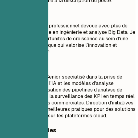
Adaptez votre résumé à la description du poste.
À éviter
Résumé : Je suis un professionnel dévoué avec plus de
cinq ans d'expérience en ingénierie et analyse Big Data. Je
recherche des opportunités de croissance au sein d'une
organisation dynamique qui valorise l'innovation et
l'expertise technique.
À faire
Ingénieur Big Data Senior spécialisé dans la prise de
décision pilotée par l'IA et les modèles d'analyse
prédictive. Rationalisation des pipelines d'analyse de
données, améliorant la surveillance des KPI en temps réel
dans plusieurs unités commerciales. Direction d'initiatives
visant à établir les meilleures pratiques pour des solutions
Big Data évolutives sur les plateformes cloud.
Conseils rapides