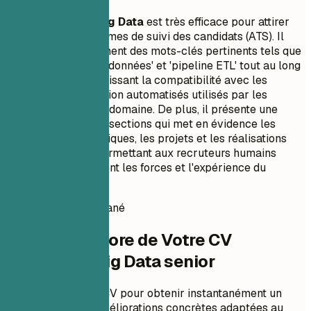
Ce modèle de CV
Big Data
est très efficace pour attirer
l'attention des systèmes de suivi des candidats (ATS). Il
intègre stratégiquement des mots-clés pertinents tels que
'big data', 'ingénieur données' et 'pipeline ETL' tout au long
du document, garantissant la compatibilité avec les
processus de sélection automatisés utilisés par les
entreprises dans ce domaine. De plus, il présente une
structure claire par sections qui met en évidence les
compétences techniques, les projets et les réalisations
professionnelles, permettant aux recruteurs humains
d'identifier rapidement les forces et l'expérience du
candidat.
Score de CV instantané
Vérifiez le Score de Votre CV
Ingénieure Big Data senior
Téléchargez votre CV pour obtenir instantanément un
score ATS et des améliorations concrètes adaptées au