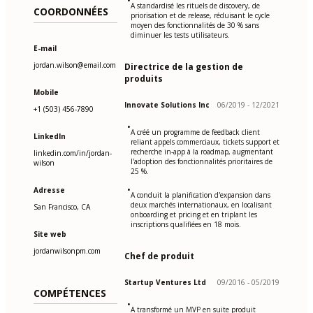
•
A standardisé les rituels de discovery, de
COORDONNÉES
priorisation et de release, réduisant le cycle
moyen des fonctionnalités de 30 % sans
diminuer les tests utilisateurs.
E-mail
jordan.wilson@email.com
Directrice de la gestion de
produits
Mobile
Innovate Solutions Inc
06/2019 - 12/2021
+1 (503) 456-7890
•
A créé un programme de feedback client
LinkedIn
reliant appels commerciaux, tickets support et
recherche in-app à la roadmap, augmentant
linkedin.com/in/jordan-
l'adoption des fonctionnalités prioritaires de
wilson
25 %.
•
Adresse
A conduit la planification d'expansion dans
deux marchés internationaux, en localisant
San Francisco, CA
onboarding et pricing et en triplant les
inscriptions qualifiées en 18 mois.
Site web
jordanwilsonpm.com
Chef de produit
Startup Ventures Ltd
09/2016 - 05/2019
COMPÉTENCES
•
A transformé un MVP en suite produit