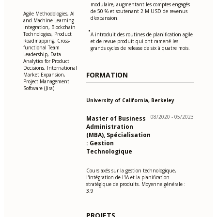
modulaire, augmentant les comptes engagés
de 50 % et soutenant 2 M USD de revenus
Agile Methodologies, AI
d'expansion.
and Machine Learning
Integration, Blockchain
•
Technologies, Product
A introduit des routines de planification agile
Roadmapping, Cross-
et de revue produit qui ont ramené les
functional Team
grands cycles de release de six à quatre mois.
Leadership, Data
Analytics for Product
Decisions, International
FORMATION
Market Expansion,
Project Management
Software (Jira)
University of California, Berkeley
08/2020 - 05/2023
Master of Business
Administration
(MBA), Spécialisation
: Gestion
Technologique
Cours axés sur la gestion technologique,
l'intégration de l'IA et la planification
stratégique de produits. Moyenne générale :
3.9
PROJETS