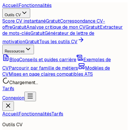
Accueil
Fonctionnalités
Outils CV
Score CV instantané
Gratuit
Correspondance CV-
offre
Gratuit
Analyse critique de mon CV
Gratuit
Extracteur
de mots-clés
Gratuit
Générateur de lettre de
motivation
Gratuit
Tous les outils CV
Ressources
Blog
Conseils et guides carrière
Exemples de
CV
Parcourir par famille de métiers
Modèles de
CV
Mises en page claires compatibles ATS
Chargement...
Tarifs
Connexion
Accueil
Fonctionnalités
Tarifs
Outils CV