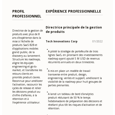
PROFIL
EXPÉRIENCE PROFESSIONNELLE
PROFESSIONNEL
Directrice principale de la gestion
Directrice de la gestion de
de produits
produits avec plus de 8
ans d'expérience dans la
mise à l'échelle de
Tech Innovations Corp
01/2022
produits SaaS B2B et
d'applications mobiles
•
A piloté la stratégie de portefeuille de trois
grand public, de la
lignes SaaS, en priorisant des investissements
discovery au lancement.
roadmap ayant ajouté 5 M USD de revenus
Structure les roadmaps,
récurrents annuels en deux trimestres.
aligne les équipes
engineering et go-to-
•
market, et transforme les
A mis en place un modèle de travail
retours clients en
transverse entre produit, design,
priorités produit claires.
engineering, ventes et support, améliorant la
Reconnue pour améliorer
visibilité de la roadmap pour huit groupes de
l'activation, raccourcir les
parties prenantes.
cycles de release et relier
les décisions produit au
•
A lancé un tableau de bord d'analytics
chiffre d'affaires, à la
produit réduisant de 50 % le temps
rétention et à
hebdomadaire de préparation des décisions et
l'expérience utilisateur.
révélant plus tôt les risques d'activation et de
rétention.