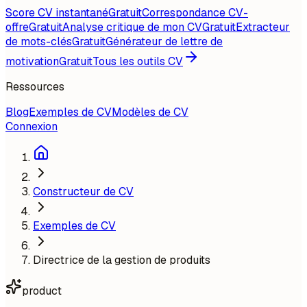
Score CV instantané
Gratuit
Correspondance CV-
offre
Gratuit
Analyse critique de mon CV
Gratuit
Extracteur
de mots-clés
Gratuit
Générateur de lettre de
motivation
Gratuit
Tous les outils CV
Ressources
Blog
Exemples de CV
Modèles de CV
Connexion
Constructeur de CV
Exemples de CV
Directrice de la gestion de produits
product