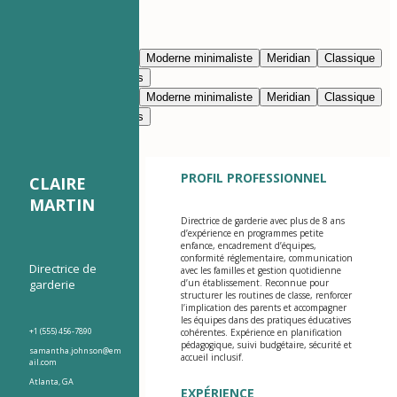
Modifier avec l’IA
Bleu marine
Prestige
Moderne minimaliste
Meridian
Classique
Moderne épuré
Nimbus
Bleu marine
Prestige
Moderne minimaliste
Meridian
Classique
Moderne épuré
Nimbus
PROFIL PROFESSIONNEL
CLAIRE
MARTIN
Directrice de garderie avec plus de 8 ans
d’expérience en programmes petite
enfance, encadrement d’équipes,
conformité réglementaire, communication
Directrice de
avec les familles et gestion quotidienne
garderie
d’un établissement. Reconnue pour
structurer les routines de classe, renforcer
l’implication des parents et accompagner
les équipes dans des pratiques éducatives
+1 (555) 456-7890
cohérentes. Expérience en planification
pédagogique, suivi budgétaire, sécurité et
samantha.johnson@em
accueil inclusif.
ail.com
Atlanta, GA
EXPÉRIENCE