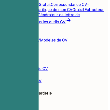
Score CV instantané
Gratuit
Correspondance CV-
offre
Gratuit
Analyse critique de mon CV
Gratuit
Extracteur
de mots-clés
Gratuit
Générateur de lettre de
motivation
Gratuit
Tous les outils CV
Ressources
Blog
Exemples de CV
Modèles de CV
Connexion
Constructeur de CV
Exemples de CV
Directrice de garderie
education