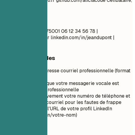
guy_cool_99@yahoo.fr
github.com/aliciacode Célibataire,
28 ans
À faire
Jean Dupont Paris, 75001 06 12 34 56 78 |
jean.dupont@email.fr
linkedin.com/in/jeandupont |
jeandupont.fr
Conseils rapides
Utilisez une adresse courriel professionnelle (format
prénom.nom)
Assurez-vous que votre messagerie vocale est
configurée et professionnelle
Vérifiez attentivement votre numéro de téléphone et
votre adresse courriel pour les fautes de frappe
Personnalisez l'URL de votre profil LinkedIn
(linkedin.com/in/votre-nom)