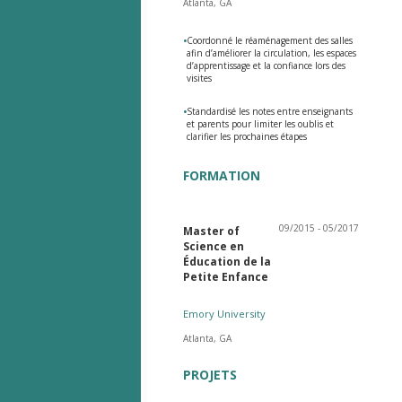
Atlanta, GA
•
Coordonné le réaménagement des salles
afin d’améliorer la circulation, les espaces
d’apprentissage et la confiance lors des
visites
•
Standardisé les notes entre enseignants
et parents pour limiter les oublis et
clarifier les prochaines étapes
FORMATION
09/2015 - 05/2017
Master of
Science en
Éducation de la
Petite Enfance
Emory University
Atlanta, GA
PROJETS