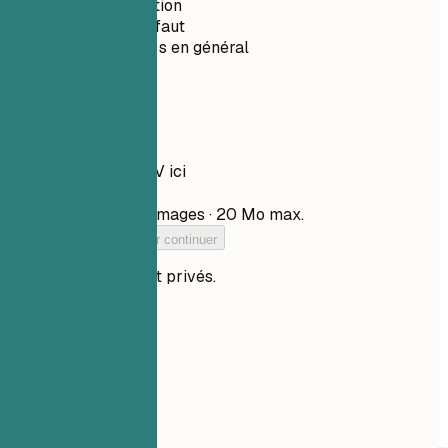
Sans inscription
Privé par défaut
Moins de 30 s en général
Votre CV
Déposez votre CV ici
Choisir un fichier
PDF, DOCX, TXT et images · 20 Mo max.
Ajoutez votre CV pour continuer
Vos fichiers restent privés.