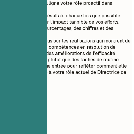
d'action qui souligne votre rôle proactif dans
l'organisation.
Quantifiez les résultats chaque fois que possible
pour démontrer l'impact tangible de vos efforts.
Utilisez des pourcentages, des chiffres et des
métriques.
Concentrez-vous sur les réalisations qui montrent du
leadership, des compétences en résolution de
problèmes ou des améliorations de l'efficacité
opérationnelle plutôt que des tâches de routine.
Adaptez chaque entrée pour refléter comment elle
vous a préparé à votre rôle actuel de Directrice de
garderie.
05
Formation
Formation