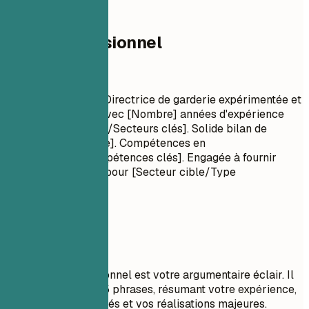
02
Profil professionnel
Profil professionnel
Titre professionnel Directrice de garderie expérimentée et
orientée résultats, avec [Nombre] années d'expérience
dans [Compétences/Secteurs clés]. Solide bilan de
[Réalisation majeure]. Compétences en
[Technologies/Compétences clés]. Engagée à fournir
[Valeur spécifique] pour [Secteur cible/Type
d'entreprise].
À privilégier
Un résumé professionnel est votre argumentaire éclair. Il
doit comporter 3 à 5 phrases, résumant votre expérience,
vos compétences clés et vos réalisations majeures.