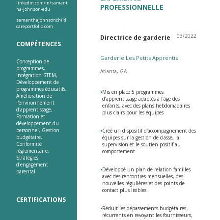
linkedin.com/in/samant
PROFESSIONNELLE
ha-johnson-edu
samanthajohnsonchild
careportfolio.com
03/2022
Directrice de garderie
COMPÉTENCES
Garderie Les Petits Apprentis
Conception de
programmes,
Atlanta, GA
Intégration STEM,
Développement de
programmes éducatifs,
•
Mis en place 5 programmes
Amélioration de
d’apprentissage adaptés à l’âge des
l'environnement
enfants, avec des plans hebdomadaires
d'apprentissage,
plus clairs pour les équipes
Formation et
développement du
personnel, Gestion
•
Créé un dispositif d’accompagnement des
budgétaire,
équipes sur la gestion de classe, la
Conformité
supervision et le soutien positif au
réglementaire,
comportement
Stratégies
d'engagement
•
Développé un plan de relation familles
parental
avec des rencontres mensuelles, des
nouvelles régulières et des points de
contact plus lisibles
CERTIFICATIONS
•
Réduit les dépassements budgétaires
récurrents en revoyant les fournisseurs,