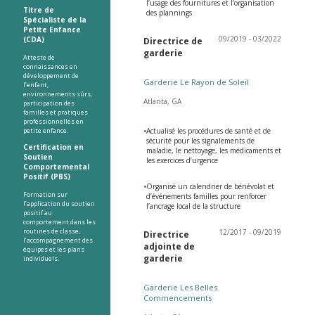
l’usage des fournitures et l’organisation
Titre de
des plannings
Spécialiste de la
Petite Enfance
09/2019 - 03/2022
(CDA)
Directrice de
garderie
Atteste de
connaissances en
développement de
Garderie Le Rayon de Soleil
l’enfant,
environnements sûrs,
Atlanta, GA
participation des
familles et pratiques
professionnelles en
petite enfance.
•
Actualisé les procédures de santé et de
sécurité pour les signalements de
Certification en
maladie, le nettoyage, les médicaments et
Soutien
les exercices d’urgence
Comportemental
Positif (PBS)
•
Organisé un calendrier de bénévolat et
Formation sur
d’événements familles pour renforcer
l’application du soutien
l’ancrage local de la structure
positif au
comportement dans les
routines de classe,
12/2017 - 09/2019
Directrice
l’accompagnement des
adjointe de
équipes et les plans
garderie
individuels.
Garderie Les Belles
Commencements