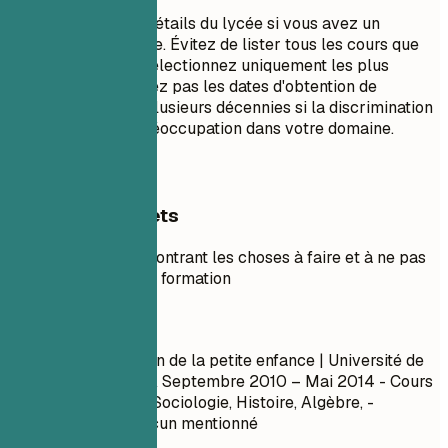
Ne pas inclure les détails du lycée si vous avez un
diplôme universitaire. Évitez de lister tous les cours que
vous avez suivis ; sélectionnez uniquement les plus
pertinents. N'indiquez pas les dates d'obtention de
diplôme datant de plusieurs décennies si la discrimination
par l'âge est une préoccupation dans votre domaine.
Exemples concrets
Exemple pratique montrant les choses à faire et à ne pas
faire pour la section formation
À éviter
Licence en Éducation de la petite enfance | Université de
Géorgie | Athens, GA
Septembre 2010 – Mai 2014
- Cours
: Psychologie I & II, Sociologie, Histoire, Algèbre, -
Honneurs/Prix : Aucun mentionné