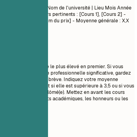
Nom du diplôme
| Nom de l'université | Lieu
Mois Année
– Mois Année
- Cours pertinents : [Cours 1], [Cours 2] -
Honneurs/Prix : [Nom du prix] - Moyenne générale : X,X
(si supérieure à 3,5)
À privilégier
Listez votre diplôme le plus élevé en premier. Si vous
avez une expérience professionnelle significative, gardez
la section formation brève. Indiquez votre moyenne
générale uniquement si elle est supérieure à 3,5 ou si vous
êtes récemment diplômé(e). Mettez en avant les cours
pertinents, les projets académiques, les honneurs ou les
rôles de leadership.
À éviter