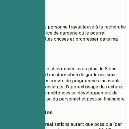
solide.
À éviter
Objectif : Je suis une personne travailleuse à la recherche
d'un poste de directrice de garderie où je pourrai
apprendre de nouvelles choses et progresser dans ma
carrière.
À faire
Directrice de garderie chevronnée avec plus de 8 ans
d'expérience dans la transformation de garderies sous-
performantes. Mise en œuvre de programmes innovants
ayant augmenté les résultats d'apprentissage des enfants
de 30 % en un an. Compétences en développement de
programmes, formation du personnel et gestion financière.
Conseils rapides
Quantifiez vos réalisations autant que possible (par