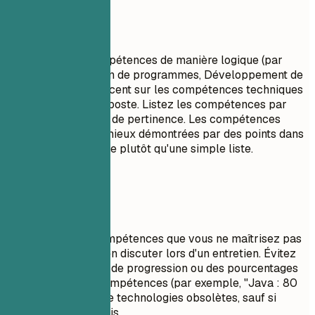
À privilégier
Regroupez vos compétences de manière logique (par
exemple, Conception de programmes, Développement de
projets). Mettez l'accent sur les compétences techniques
pertinentes pour le poste. Listez les compétences par
ordre de maîtrise ou de pertinence. Les compétences
relationnelles sont mieux démontrées par des points dans
la section expérience plutôt qu'une simple liste.
À éviter
Ne listez pas de compétences que vous ne maîtrisez pas
suffisamment pour en discuter lors d'un entretien. Évitez
d'utiliser des barres de progression ou des pourcentages
pour évaluer vos compétences (par exemple, "Java : 80
%"). N'incluez pas de technologies obsolètes, sauf si
spécifiquement requis.