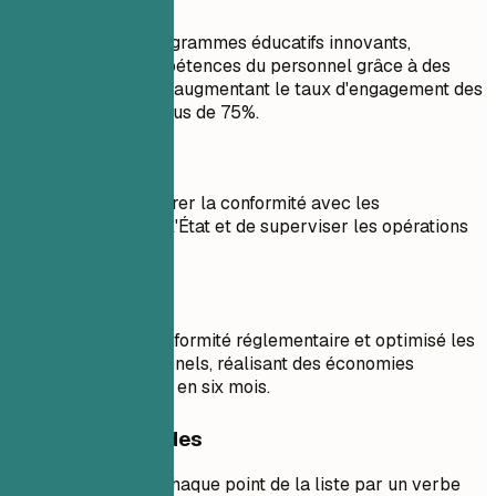
À faire
Développé cinq programmes éducatifs innovants,
améliorant les compétences du personnel grâce à des
ateliers spécialisés, augmentant le taux d'engagement des
parents de 20% à plus de 75%.
À éviter
Responsable d'assurer la conformité avec les
réglementations de l'État et de superviser les opérations
quotidiennes.
À faire
Assuré la pleine conformité réglementaire et optimisé les
processus opérationnels, réalisant des économies
budgétaires de 30% en six mois.
Conseils rapides
Commencez chaque point de la liste par un verbe