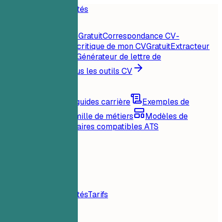
Accueil
Fonctionnalités
Outils CV
Score CV instantané
Gratuit
Correspondance CV-
offre
Gratuit
Analyse critique de mon CV
Gratuit
Extracteur
de mots-clés
Gratuit
Générateur de lettre de
motivation
Gratuit
Tous les outils CV
Ressources
Blog
Conseils et guides carrière
Exemples de
CV
Parcourir par famille de métiers
Modèles de
CV
Mises en page claires compatibles ATS
Chargement...
Tarifs
Connexion
Accueil
Fonctionnalités
Tarifs
Outils CV