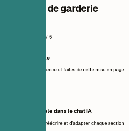
Directrice de garderie
Exemple de CV
4.5
/ 5
Utiliser ce modèle
Ajoutez votre expérience et faites de cette mise en page
la vôtre.
Utiliser le modèle
Modifier ce modèle dans le chat IA
Demandez à l’IA de réécrire et d’adapter chaque section
avec vous.