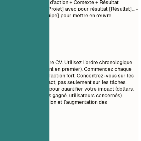
Mois Année
- Verbe d'action + Contexte + Résultat
(Quantifié) - Dirigé [Projet] avec pour résultat [Résultat]... -
Collaboré avec [Équipe] pour mettre en œuvre
[Fonctionnalité]...
À privilégier
C'est le cœur de votre CV. Utilisez l'ordre chronologique
inverse (le plus récent en premier). Commencez chaque
puce par un verbe d'action fort. Concentrez-vous sur les
réalisations et l'impact, pas seulement sur les tâches.
Utilisez des chiffres pour quantifier votre impact (dollars,
pourcentages, temps gagné, utilisateurs concernés).
Montrez la progression et l'augmentation des
responsabilités.
À éviter