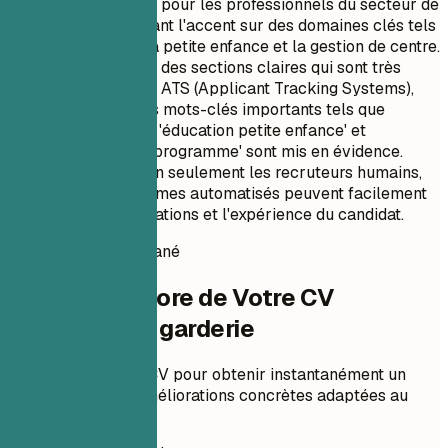
spécialement conçu pour les professionnels du secteur de
l'éducation, en mettant l'accent sur des domaines clés tels
que l'éducation de la petite enfance et la gestion de centre.
Le format comprend des sections claires qui sont très
pertinentes pour les ATS (Applicant Tracking Systems),
garantissant que des mots-clés importants tels que
'directrice garderie', 'éducation petite enfance' et
'développement de programme' sont mis en évidence.
Cela garantit que non seulement les recruteurs humains,
mais aussi les systèmes automatisés peuvent facilement
identifier les qualifications et l'expérience du candidat.
Score de CV instantané
Vérifiez le Score de Votre CV
Directrice de garderie
Téléchargez votre CV pour obtenir instantanément un
score ATS et des améliorations concrètes adaptées au
poste.