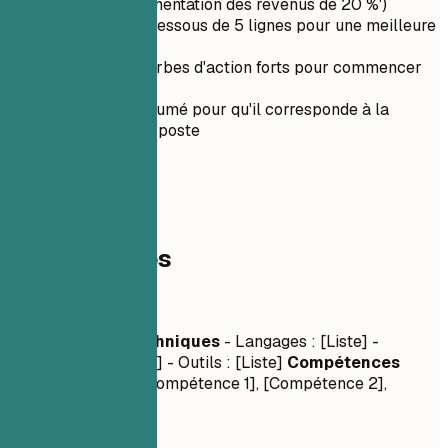
exemple, 'Augmentation des revenus de 20 %')
Gardez-le en dessous de 5 lignes pour une meilleure
lisibilité
Utilisez des verbes d'action forts pour commencer
vos phrases
Adaptez le résumé pour qu'il corresponde à la
description du poste
03
Compétences
Compétences
Compétences Techniques
- Langages : [Liste] -
Frameworks : [Liste] - Outils : [Liste]
Compétences
Relationnelles
- [Compétence 1], [Compétence 2],
[Compétence 3]