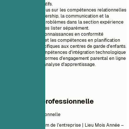
logiciels éducatifs.
Concentrez-vous sur les compétences relationnelles
comme le leadership, la communication et la
résolution de problèmes dans la section expérience
plutôt que de les lister séparément.
Priorisez les connaissances en conformité
réglementaire et les compétences en planification
financière spécifiques aux centres de garde d'enfants.
Incluez les compétences d'intégration technologique
pour les plateformes d'engagement parental en ligne
et les outils d'analyse d'apprentissage.
04
Expérience professionnelle
Expérience professionnelle
Titre du poste
| Nom de l'entreprise | Lieu
Mois Année –