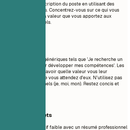
Adaptez-le à la description du poste en utilisant des
mots-clés pertinents. Concentrez-vous sur ce qui vous
rend unique et sur la valeur que vous apportez aux
employeurs potentiels.
À éviter
Évitez les objectifs génériques tels que 'Je recherche un
poste stimulant pour développer mes compétences'. Les
recruteurs veulent savoir quelle valeur vous leur
apportez, pas ce que vous attendez d'eux. N'utilisez pas
de pronoms personnels (je, moi, mon). Restez concis et
percutant.
Exemples concrets
Comparez un objectif faible avec un résumé professionnel