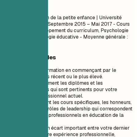
À faire
Master en Éducation de la petite enfance | Université
Emory | Atlanta, GA
Septembre 2015 – Mai 2017
- Cours
pertinents : Développement du curriculum, Psychologie
de l'enfant, Technologie éducative - Moyenne générale :
3,8
Conseils rapides
Listez votre formation en commençant par le
diplôme le plus récent ou le plus élevé.
Incluez uniquement les diplômes et les
établissements qui sont pertinents pour votre
parcours professionnel actuel.
Mettez en avant les cours spécifiques, les honneurs,
les prix ou les rôles de leadership qui correspondent
à vos objectifs professionnels en éducation de la
petite enfance.
Si vous avez un écart important entre votre dernier
diplôme et votre expérience professionnelle,