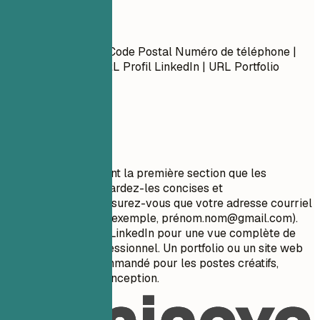
Coordonnées
Prénom Nom Ville, Code Postal Numéro de téléphone |
Adresse Courriel URL Profil LinkedIn | URL Portfolio
(Optionnel)
À privilégier
Vos coordonnées sont la première section que les
recruteurs voient. Gardez-les concises et
professionnelles. Assurez-vous que votre adresse courriel
est appropriée (par exemple, pré
nom.nom@gmail.com
).
Incluez votre profil LinkedIn pour une vue complète de
votre parcours professionnel. Un portfolio ou un site web
personnel est recommandé pour les postes créatifs,
techniques ou de conception.