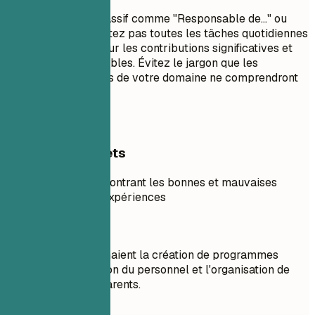
Évitez le langage passif comme "Responsable de..." ou
"Chargé de...". Ne listez pas toutes les tâches quotidiennes
; concentrez-vous sur les contributions significatives et
les résultats mesurables. Évitez le jargon que les
recruteurs en dehors de votre domaine ne comprendront
pas.
Exemples concrets
Exemple pratique montrant les bonnes et mauvaises
pratiques pour les expériences
À éviter
Les tâches comprenaient la création de programmes
éducatifs, la formation du personnel et l'organisation de
réunions avec les parents.