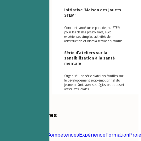
Initiative 'Maison des Jouets
STEM'
Conçu et lancé un espace de jeu STEM
pour les classes préscolaires, avec
expériences simples, activités de
construction et idées à refaire en famille.
Série d'ateliers sur la
sensibilisation à la santé
mentale
Organisé une série d’ateliers familles sur
le développement socio-émotionnel du
jeune enfant, avec stratégies pratiques et
ressources locales.
Table des matières
Modèle de
CV
Contact
Résumé
Compétences
Expérience
Formation
Proje