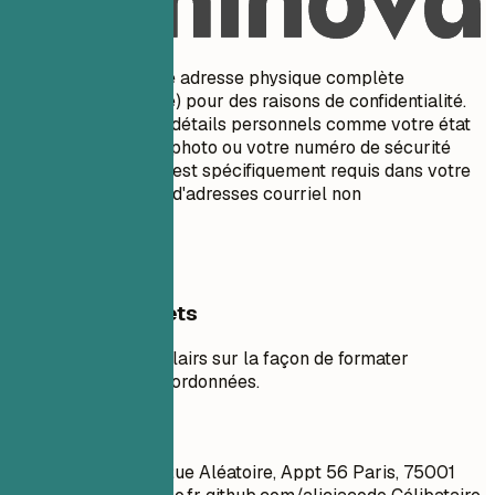
À éviter
Ne pas inclure votre adresse physique complète
(numéro/nom de rue) pour des raisons de confidentialité.
Évitez d'inclure des détails personnels comme votre état
civil, votre âge, une photo ou votre numéro de sécurité
sociale, sauf si cela est spécifiquement requis dans votre
pays. N'utilisez pas d'adresses courriel non
professionnelles.
Exemples concrets
Voir des exemples clairs sur la façon de formater
efficacement vos coordonnées.
À éviter
Jean Dupont 1234 Rue Aléatoire, Appt 56 Paris, 75001