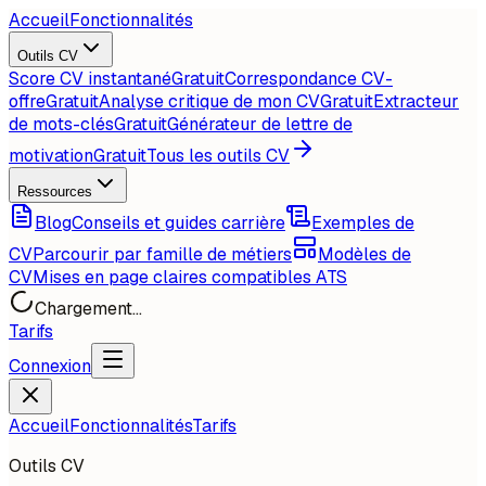
Accueil
Fonctionnalités
Outils CV
Score CV instantané
Gratuit
Correspondance CV-
offre
Gratuit
Analyse critique de mon CV
Gratuit
Extracteur
de mots-clés
Gratuit
Générateur de lettre de
motivation
Gratuit
Tous les outils CV
Ressources
Blog
Conseils et guides carrière
Exemples de
CV
Parcourir par famille de métiers
Modèles de
CV
Mises en page claires compatibles ATS
Chargement...
Tarifs
Connexion
Accueil
Fonctionnalités
Tarifs
Outils CV