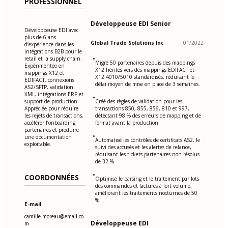
PROFESSIONNEL
Développeuse EDI Senior
Développeuse EDI avec
plus de 6 ans
Global Trade Solutions Inc
01/2022
d’expérience dans les
intégrations B2B pour le
•
retail et la supply chain.
Migré 50 partenaires depuis des mappings
Expérimentée en
X12 hérités vers des mappings EDIFACT et
mappings X12 et
X12 4010/5010 standardisés, réduisant le
EDIFACT, connexions
délai moyen de mise en place de 3 semaines.
AS2/SFTP, validation
XML, intégrations ERP et
•
support de production.
Créé des règles de validation pour les
Appréciée pour réduire
transactions 850, 855, 856, 810 et 997,
les rejets de transactions,
détectant 98 % des erreurs de mapping et de
accélérer l’onboarding
format avant la production.
partenaires et produire
•
une documentation
Automatisé les contrôles de certificats AS2, le
exploitable.
suivi des accusés et les alertes de relance,
réduisant les tickets partenaires non résolus
de 32 %.
•
COORDONNÉES
Optimisé le parsing et le traitement par lots
des commandes et factures à fort volume,
améliorant les traitements nocturnes de 50
%.
E-mail
camille.moreau@email.co
Développeuse EDI
m