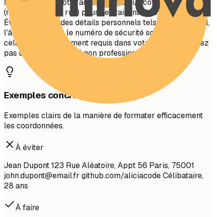
Ne pas inclure votre adresse physique complète
(numéro/nom de rue) pour des raisons de confidentialité.
Évitez d'inclure des détails personnels tels que l'état civil,
l'âge, la photo ou le numéro de sécurité sociale, sauf si
cela est spécifiquement requis dans votre pays. N'utilisez
pas d'adresses e-mail non professionnelles.
Exemples concrets
Exemples clairs de la manière de formater efficacement
les coordonnées.
À éviter
Jean Dupont 123 Rue Aléatoire, Appt 56 Paris, 75001
john.dupont@email.fr
github.com/aliciacode Célibataire,
28 ans
À faire