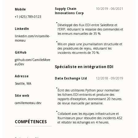
Supply Chain
10/2019 - 06/2021
Mobile
Innovations Corp
+1 (425) 789-0123
•
Développé des flux EDI entre Salesforce et
LinkedIn
l’ERP, réduisant la ressaisie des commandes et
les erreurs manuelles de 35 %.
linkedin.com/in/camille-
moreau
•
Mis en place une journalisation structurée et
des procédures de rejeu, réduisant les
GitHub
incidents récurrents de 70 %.
github.com/CamilleMore
auDev
Spécialiste en intégration EDI
Adresse
Data Exchange Ltd
12/2018 - 09/2019
Seattle, WA
•
Écrit des utilitaires Python pour normaliser
les fichiers EDI entrants et produire des
Site web
rapports d’exception, économisant 20 heures
camillemoreau.dev
de revue manuelle par semaine.
•
Collaboré avec les équipes infrastructure et
fournisseurs pour résoudre des incidents AS2
COMPÉTENCES
et rétablir les échanges en 4 heures.