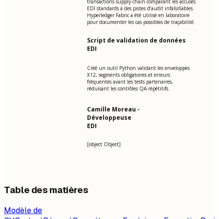
transactions supply chain comparant les accusés
EDI standards à des pistes d’audit infalsifiables.
Hyperledger Fabric a été utilisé en laboratoire
pour documenter les cas possibles de traçabilité.
Script de validation de données
EDI
Créé un outil Python validant les enveloppes
X12, segments obligatoires et erreurs
fréquentes avant les tests partenaires,
réduisant les contrôles QA répétitifs.
Camille Moreau -
Développeuse
EDI
[object Object]
Table des matières
Modèle de