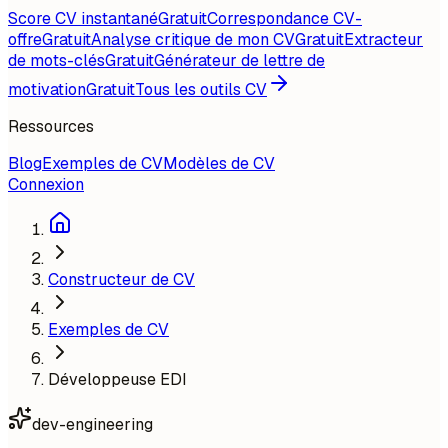
Score CV instantané
Gratuit
Correspondance CV-
offre
Gratuit
Analyse critique de mon CV
Gratuit
Extracteur
de mots-clés
Gratuit
Générateur de lettre de
motivation
Gratuit
Tous les outils CV
Ressources
Blog
Exemples de CV
Modèles de CV
Connexion
Constructeur de CV
Exemples de CV
Développeuse EDI
dev-engineering