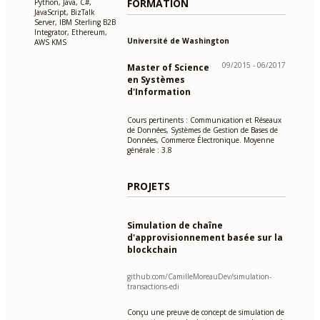
FORMATION
Python, Java, C#,
JavaScript, BizTalk
Server, IBM Sterling B2B
Integrator, Ethereum,
Université de Washington
AWS KMS
09/2015 - 06/2017
Master of Science
en Systèmes
d'Information
Cours pertinents : Communication et Réseaux
de Données, Systèmes de Gestion de Bases de
Données, Commerce Électronique. Moyenne
générale : 3.8
PROJETS
Simulation de chaîne
d'approvisionnement basée sur la
blockchain
github.com/CamilleMoreauDev/simulation-
transactions-edi
Conçu une preuve de concept de simulation de