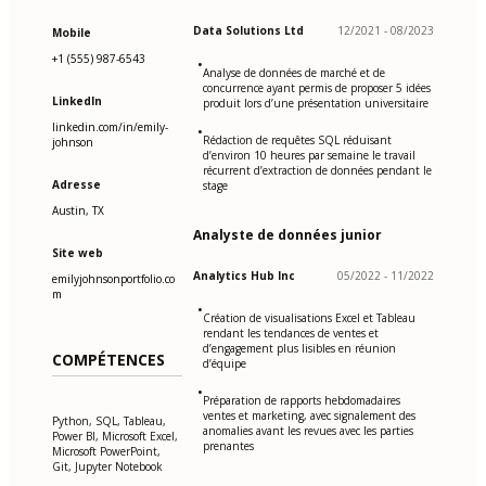
Data Solutions Ltd
12/2021 - 08/2023
Mobile
+1 (555) 987-6543
•
Analyse de données de marché et de
concurrence ayant permis de proposer 5 idées
LinkedIn
produit lors d’une présentation universitaire
linkedin.com/in/emily-
•
Rédaction de requêtes SQL réduisant
johnson
d’environ 10 heures par semaine le travail
récurrent d’extraction de données pendant le
Adresse
stage
Austin, TX
Analyste de données junior
Site web
Analytics Hub Inc
05/2022 - 11/2022
emilyjohnsonportfolio.co
m
•
Création de visualisations Excel et Tableau
rendant les tendances de ventes et
d’engagement plus lisibles en réunion
COMPÉTENCES
d’équipe
•
Préparation de rapports hebdomadaires
ventes et marketing, avec signalement des
Python, SQL, Tableau,
anomalies avant les revues avec les parties
Power BI, Microsoft Excel,
prenantes
Microsoft PowerPoint,
Git, Jupyter Notebook