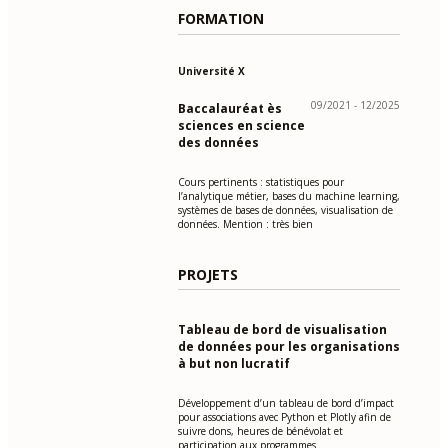
FORMATION
Université X
09/2021 - 12/2025
Baccalauréat ès
sciences en science
des données
Cours pertinents : statistiques pour
l’analytique métier, bases du machine learning,
systèmes de bases de données, visualisation de
données. Mention : très bien
PROJETS
Tableau de bord de visualisation
de données pour les organisations
à but non lucratif
Développement d’un tableau de bord d’impact
pour associations avec Python et Plotly afin de
suivre dons, heures de bénévolat et
participation aux programmes.