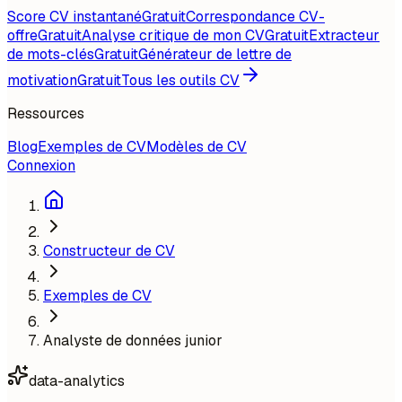
Score CV instantané
Gratuit
Correspondance CV-
offre
Gratuit
Analyse critique de mon CV
Gratuit
Extracteur
de mots-clés
Gratuit
Générateur de lettre de
motivation
Gratuit
Tous les outils CV
Ressources
Blog
Exemples de CV
Modèles de CV
Connexion
Constructeur de CV
Exemples de CV
Analyste de données junior
data-analytics