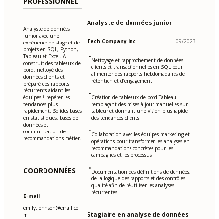
PROFESSIONNEL
Analyste de données junior
Analyste de données
junior avec une
Tech Company Inc
09/2023
expérience de stage et de
projets en SQL, Python,
•
Tableau et Excel. A
Nettoyage et rapprochement de données
construit des tableaux de
clients et transactionnelles en SQL pour
bord, nettoyé des
alimenter des rapports hebdomadaires de
données clients et
rétention et d’engagement
préparé des rapports
récurrents aidant les
•
équipes à repérer les
Création de tableaux de bord Tableau
tendances plus
remplaçant des mises à jour manuelles sur
rapidement. Solides bases
tableur et donnant une vision plus rapide
en statistiques, bases de
des tendances clients
données et
•
communication de
Collaboration avec les équipes marketing et
recommandations métier.
opérations pour transformer les analyses en
recommandations concrètes pour les
campagnes et les processus
•
COORDONNÉES
Documentation des définitions de données,
de la logique des rapports et des contrôles
qualité afin de réutiliser les analyses
récurrentes
E-mail
emily.johnson@email.co
Stagiaire en analyse de données
m