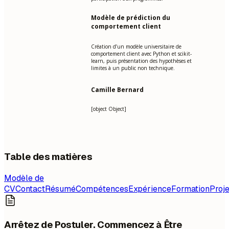
Modèle de prédiction du
comportement client
Création d’un modèle universitaire de
comportement client avec Python et scikit-
learn, puis présentation des hypothèses et
limites à un public non technique.
Camille Bernard
[object Object]
Table des matières
Modèle de
CV
Contact
Résumé
Compétences
Expérience
Formation
Proje
Arrêtez de Postuler. Commencez à Être