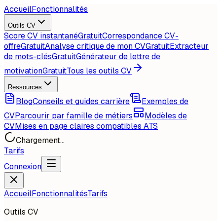
Accueil
Fonctionnalités
Outils CV
Score CV instantané
Gratuit
Correspondance CV-
offre
Gratuit
Analyse critique de mon CV
Gratuit
Extracteur
de mots-clés
Gratuit
Générateur de lettre de
motivation
Gratuit
Tous les outils CV
Ressources
Blog
Conseils et guides carrière
Exemples de
CV
Parcourir par famille de métiers
Modèles de
CV
Mises en page claires compatibles ATS
Chargement...
Tarifs
Connexion
Accueil
Fonctionnalités
Tarifs
Outils CV