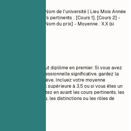
Formation
Nom du diplôme
| Nom de l'université | Lieu
Mois Année
– Mois Année
- Cours pertinents : [Cours 1], [Cours 2] -
Distinctions/Prix : [Nom du prix] - Moyenne : X.X (si
supérieure à 3,5)
À privilégier
Listez votre plus haut diplôme en premier. Si vous avez
une expérience professionnelle significative, gardez la
section formation brève. Incluez votre moyenne
seulement si elle est supérieure à 3,5 ou si vous êtes un
récent diplômé. Mettez en avant les cours pertinents, les
projets académiques, les distinctions ou les rôles de
leadership.
À éviter