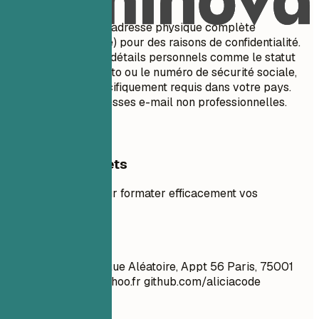
N'incluez pas votre adresse physique complète
(numéro/nom de rue) pour des raisons de confidentialité.
Évitez d'inclure des détails personnels comme le statut
marital, l'âge, la photo ou le numéro de sécurité sociale,
sauf si cela est spécifiquement requis dans votre pays.
N'utilisez pas d'adresses e-mail non professionnelles.
Exemples concrets
Exemples clairs pour formater efficacement vos
coordonnées.
À éviter
Jean Dupont 1234 Rue Aléatoire, Appt 56 Paris, 75001
super_gars_99@yahoo.fr
github.com/aliciacode
Célibataire, 28 ans