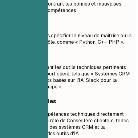
Exemple pratique montrant les bonnes et mauvaises
pratiques pour les compétences
À éviter
Langues listées sans spécifier le niveau de maîtrise ou la
pertinence pour le rôle, comme « Python, C++, PHP ».
À faire
Indiquez explicitement les outils techniques pertinents
utilisés dans le support client, tels que « Systèmes CRM
(Salesforce), chatbots basés sur l'IA, Slack pour la
communication d'équipe ».
Conseils rapides
Listez les compétences techniques directement
applicables au rôle de Conseillère clientèle, telles
que la maîtrise des systèmes CRM et la
connaissance des outils d'IA.