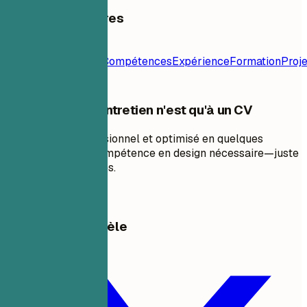
Table des matières
Modèle de
CV
Contact
Résumé
Compétences
Expérience
Formation
Proje
Votre Prochain Entretien n'est qu'à un CV
Créez un CV professionnel et optimisé en quelques
minutes. Aucune compétence en design nécessaire—juste
des résultats prouvés.
Créer mon CV
Partager ce modèle