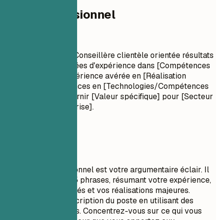
Profil professionnel
Profil professionnel
Titre professionnel Conseillère clientèle orientée résultats
avec [Nombre] années d'expérience dans [Compétences
clés/Secteurs]. Expérience avérée en [Réalisation
majeure]. Compétences en [Technologies/Compétences
clés]. Engagée à fournir [Valeur spécifique] pour [Secteur
cible/Type d'entreprise].
À privilégier
Un résumé professionnel est votre argumentaire éclair. Il
doit comporter 3 à 5 phrases, résumant votre expérience,
vos compétences clés et vos réalisations majeures.
Adaptez-le à la description du poste en utilisant des
mots-clés pertinents. Concentrez-vous sur ce qui vous