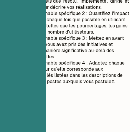
d'action forts tels que 'résolu', 'implémenté', 'dirigé' et
'augmenté' pour décrire vos réalisations.
Conseil actionnable spécifique 2 : Quantifiez l'impact
de vos actions chaque fois que possible en utilisant
des métriques telles que les pourcentages, les gains
de temps ou le nombre d'utilisateurs.
Conseil actionnable spécifique 3 : Mettez en avant
les projets où vous avez pris des initiatives et
contribué de manière significative au-delà des
tâches habituelles.
Conseil actionnable spécifique 4 : Adaptez chaque
expérience pour qu'elle corresponde aux
qualifications clés listées dans les descriptions de
poste pour les postes auxquels vous postulez.
05
Formation