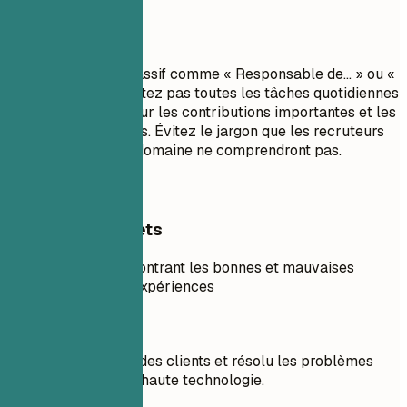
À éviter
Évitez le langage passif comme « Responsable de... » ou «
Chargé de... ». Ne listez pas toutes les tâches quotidiennes
; concentrez-vous sur les contributions importantes et les
résultats mesurables. Évitez le jargon que les recruteurs
en dehors de votre domaine ne comprendront pas.
Exemples concrets
Exemple concret montrant les bonnes et mauvaises
pratiques pour les expériences
À éviter
Géré les demandes des clients et résolu les problèmes
liés aux produits de haute technologie.