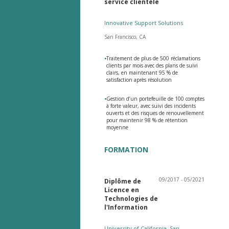
service clientèle
Innovative Support Solutions
San Francisco, CA
•
Traitement de plus de 500 réclamations
clients par mois avec des plans de suivi
clairs, en maintenant 95 % de
satisfaction après résolution
•
Gestion d’un portefeuille de 100 comptes
à forte valeur, avec suivi des incidents
ouverts et des risques de renouvellement
pour maintenir 98 % de rétention
moyenne
FORMATION
09/2017 - 05/2021
Diplôme de
Licence en
Technologies de
l'Information
University of California, San