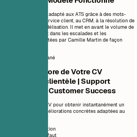
Pourquoi Ce Modèle Fonctionne
Ce format de CV est adapté aux ATS grâce à des mots-
clés clairs liés au service client, au CRM, à la résolution de
problèmes et à la fidélisation. Il met en avant le volume de
support, le jugement dans les escalades et les
améliorations apportées par Camille Martin de façon
facile à parcourir.
Score de CV instantané
Vérifiez le Score de Votre CV
Conseillère clientèle | Support
technique et Customer Success
Téléchargez votre CV pour obtenir instantanément un
score ATS et des améliorations concrètes adaptées au
poste.
Sans inscription
Privé par défaut