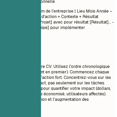
Expérience professionnelle
Titre du poste
| Nom de l'entreprise | Lieu
Mois Année –
Mois Année
- Verbe d'action + Contexte + Résultat
(quantifié) - Dirigé [Projet] avec pour résultat [Résultat]... -
Collaboré avec [Équipe] pour implémenter
[Fonctionnalité]...
À privilégier
C'est le cœur de votre CV. Utilisez l'ordre chronologique
inverse (le plus récent en premier). Commencez chaque
puce par un verbe d'action fort. Concentrez-vous sur les
réalisations et l'impact, pas seulement sur les tâches.
Utilisez des chiffres pour quantifier votre impact (dollars,
pourcentages, temps économisé, utilisateurs affectés).
Montrez la progression et l'augmentation des
responsabilités.