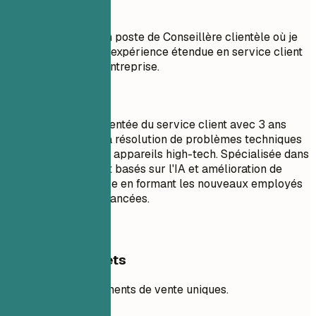
À éviter
Objectif : Obtenir un poste de Conseillère clientèle où je
pourrai utiliser mon expérience étendue en service client
pour bénéficier à l'entreprise.
À faire
Spécialiste expérimentée du service client avec 3 ans
d'expérience dans la résolution de problèmes techniques
complexes pour des appareils high-tech. Spécialisée dans
les outils de support basés sur l'IA et amélioration de
l'efficacité de l'équipe en formant les nouveaux employés
aux technologies avancées.
Exemples concrets
Soulignez vos arguments de vente uniques.