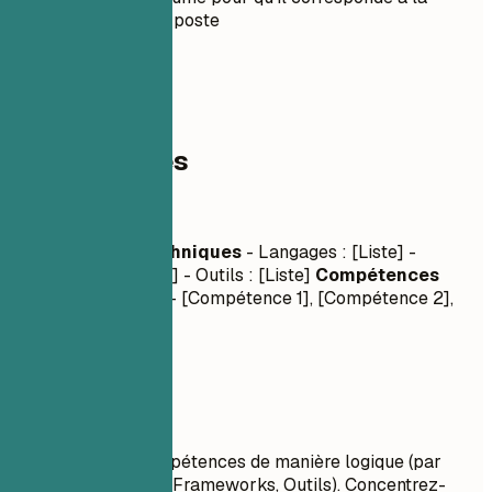
description du poste
03
Compétences
Compétences
Compétences Techniques
- Langages : [Liste] -
Frameworks : [Liste] - Outils : [Liste]
Compétences
Interpersonnelles
- [Compétence 1], [Compétence 2],
[Compétence 3]
À privilégier
Regroupez vos compétences de manière logique (par
exemple, Langages, Frameworks, Outils). Concentrez-