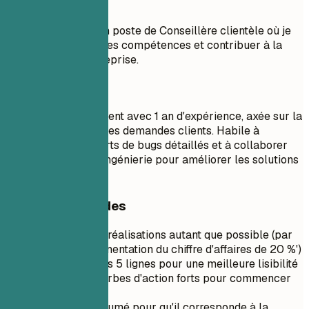
À éviter
Objectif : Obtenir un poste de Conseillère clientèle où je
pourrai améliorer mes compétences et contribuer à la
croissance de l'entreprise.
À faire
Agent de support client avec 1 an d'expérience, axée sur la
résolution efficace des demandes clients. Habile à
recueillir des rapports de bugs détaillés et à collaborer
avec les équipes d'ingénierie pour améliorer les solutions
logicielles.
Conseils rapides
Quantifiez vos réalisations autant que possible (par
exemple, 'Augmentation du chiffre d'affaires de 20 %')
Restez sous les 5 lignes pour une meilleure lisibilité
Utilisez des verbes d'action forts pour commencer
les phrases
Adaptez le résumé pour qu'il corresponde à la