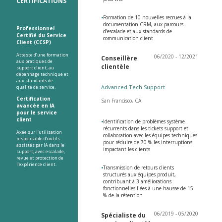
CERTIFICATIONS
•
Formation de 10 nouvelles recrues à la
documentation CRM, aux parcours
Professionnel
d’escalade et aux standards de
Certifié du Service
communication client
Client (CCSP)
Atteste d’une formation
06/2020 - 12/2021
Conseillère
aux pratiques de
clientèle
support client, au
dépannage technique et
aux standards de
Advanced Tech Support
qualité de service.
Certification
San Francisco, CA
avancée en IA
pour le service
client
•
Identification de problèmes système
récurrents dans les tickets support et
Axée sur l’utilisation
collaboration avec les équipes techniques
responsable d’outils
pour réduire de 70 % les interruptions
assistés par IA dans le
impactant les clients
support, avec escalade,
revue et protection de
l’expérience client.
•
Transmission de retours clients
structurés aux équipes produit,
contribuant à 3 améliorations
fonctionnelles liées à une hausse de 15
% de la rétention
06/2019 - 05/2020
Spécialiste du