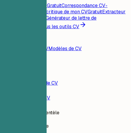
Score CV instantané
Gratuit
Correspondance CV-
offre
Gratuit
Analyse critique de mon CV
Gratuit
Extracteur
de mots-clés
Gratuit
Générateur de lettre de
motivation
Gratuit
Tous les outils CV
Ressources
Blog
Exemples de CV
Modèles de CV
Connexion
Constructeur de CV
Exemples de CV
Conseillère clientèle
customer-service