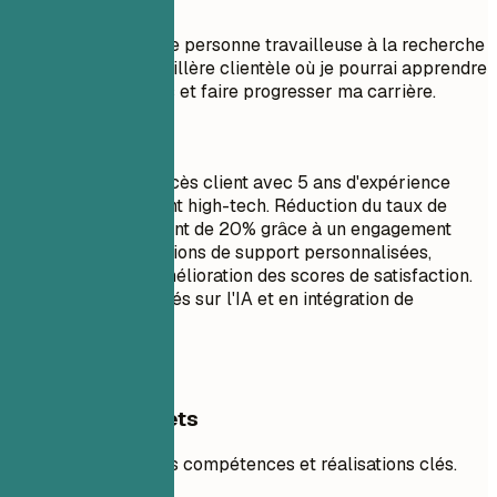
À éviter
Objectif : Je suis une personne travailleuse à la recherche
d'un poste de Conseillère clientèle où je pourrai apprendre
de nouvelles choses et faire progresser ma carrière.
À faire
Gestionnaire de succès client avec 5 ans d'expérience
dans le service client high-tech. Réduction du taux de
désabonnement client de 20% grâce à un engagement
proactif et des solutions de support personnalisées,
conduisant à une amélioration des scores de satisfaction.
Expert en outils basés sur l'IA et en intégration de
systèmes CRM.
Exemples concrets
Mettez en valeur les compétences et réalisations clés.