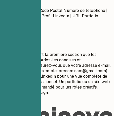
Coordonnées
Prénom Nom Ville, Code Postal Numéro de téléphone |
Adresse e-mail URL Profil LinkedIn | URL Portfolio
(Optionnel)
À privilégier
Vos coordonnées sont la première section que les
recruteurs voient. Gardez-les concises et
professionnelles. Assurez-vous que votre adresse e-mail
est appropriée (par exemple, pré
nom.nom@gmail.com
).
Incluez votre profil LinkedIn pour une vue complète de
votre parcours professionnel. Un portfolio ou un site web
personnel est recommandé pour les rôles créatifs,
techniques ou de design.
À éviter