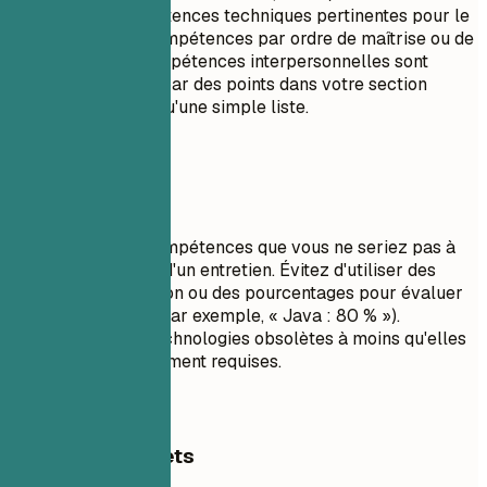
vous sur les compétences techniques pertinentes pour le
poste. Listez les compétences par ordre de maîtrise ou de
pertinence. Les compétences interpersonnelles sont
mieux démontrées par des points dans votre section
expérience plutôt qu'une simple liste.
À éviter
Ne listez pas de compétences que vous ne seriez pas à
l'aise d'utiliser lors d'un entretien. Évitez d'utiliser des
barres de progression ou des pourcentages pour évaluer
vos compétences (par exemple, « Java : 80 % »).
N'incluez pas de technologies obsolètes à moins qu'elles
ne soient spécifiquement requises.
Exemples concrets