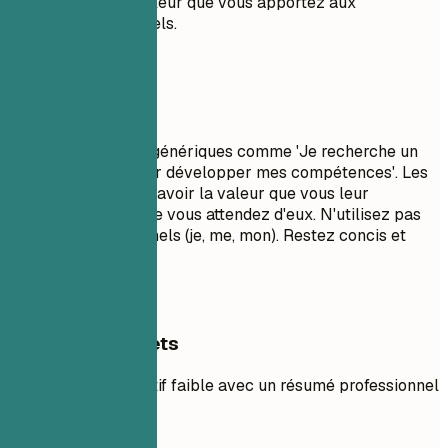
rend unique et la valeur que vous apportez aux
employeurs potentiels.
À éviter
Évitez les objectifs génériques comme 'Je recherche un
poste stimulant pour développer mes compétences'. Les
recruteurs veulent savoir la valeur que vous leur
apportez, pas ce que vous attendez d'eux. N'utilisez pas
de pronoms personnels (je, me, mon). Restez concis et
percutant.
Exemples concrets
Comparez un objectif faible avec un résumé professionnel
fort.