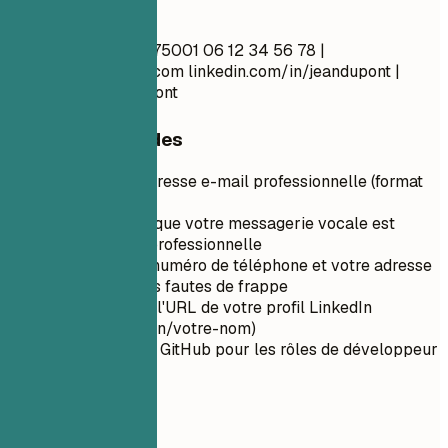
À faire
Jean Dupont Paris, 75001 06 12 34 56 78 |
jean.dupont@email.com
linkedin.com/in/jeandupont |
github.com/jeandupont
Conseils rapides
Utilisez une adresse e-mail professionnelle (format
prénom.nom)
Assurez-vous que votre messagerie vocale est
configurée et professionnelle
Vérifiez votre numéro de téléphone et votre adresse
e-mail pour les fautes de frappe
Personnalisez l'URL de votre profil LinkedIn
(linkedin.com/in/votre-nom)
Incluez un lien GitHub pour les rôles de développeur
02