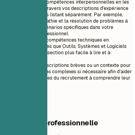
Priorisez les compétences interpersonnelles en les
démontrant à travers vos descriptions d'expérience
plutôt qu'en les listant séparément. Par exemple,
montrez l'empathie et la résolution de problèmes à
travers des scénarios spécifiques dans votre
historique professionnel.
Organisez les compétences techniques en
catégories telles que Outils, Systèmes et Logiciels
pour rendre la section plus facile à lire et à
parcourir.
Incluez des descriptions brèves ou un contexte pour
les technologies complexes si nécessaire afin d'aider
les responsables du recrutement à comprendre leur
pertinence.
04
Expérience professionnelle