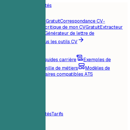
Accueil
Fonctionnalités
Outils CV
Score CV instantané
Gratuit
Correspondance CV-
offre
Gratuit
Analyse critique de mon CV
Gratuit
Extracteur
de mots-clés
Gratuit
Générateur de lettre de
motivation
Gratuit
Tous les outils CV
Ressources
Blog
Conseils et guides carrière
Exemples de
CV
Parcourir par famille de métiers
Modèles de
CV
Mises en page claires compatibles ATS
Chargement...
Tarifs
Connexion
Accueil
Fonctionnalités
Tarifs
Outils CV