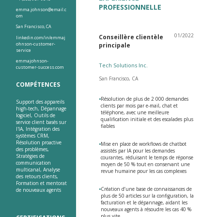
PROFESSIONNELLE
emma.johnson@email.c
om
San Francisco, CA
01/2022
Conseillère clientèle
linkedin.com/in/emmaj
ohnson-customer-
principale
service
emmajohnson-
Tech Solutions Inc.
customer-success.com
San Francisco, CA
COMPÉTENCES
•
Résolution de plus de 2 000 demandes
Support des appareils
clients par mois par e-mail, chat et
high-tech, Dépannage
téléphone, avec une meilleure
logiciel, Outils de
qualification initiale et des escalades plus
service client basés sur
fiables
l'IA, Intégration des
systèmes CRM,
Résolution proactive
•
Mise en place de workflows de chatbot
des problèmes,
assistés par IA pour les demandes
Stratégies de
courantes, réduisant le temps de réponse
communication
moyen de 50 % tout en conservant une
multicanal, Analyse
revue humaine pour les cas complexes
des retours clients,
Formation et mentorat
•
Création d’une base de connaissances de
de nouveaux agents
plus de 50 articles sur la configuration, la
facturation et le dépannage, aidant les
nouveaux agents à résoudre les cas 40 %
plus vite