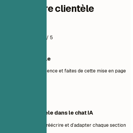
Conseillère clientèle
Exemple de CV
4.5
/ 5
Utiliser ce modèle
Ajoutez votre expérience et faites de cette mise en page
la vôtre.
Utiliser le modèle
Modifier ce modèle dans le chat IA
Demandez à l’IA de réécrire et d’adapter chaque section
avec vous.