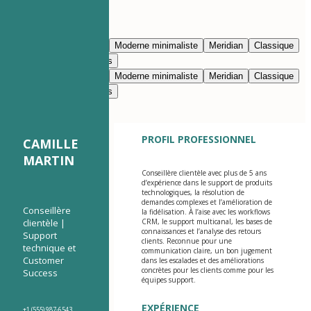
Modifier avec l’IA
Bleu marine
Prestige
Moderne minimaliste
Meridian
Classique
Moderne épuré
Nimbus
Bleu marine
Prestige
Moderne minimaliste
Meridian
Classique
Moderne épuré
Nimbus
PROFIL PROFESSIONNEL
CAMILLE
MARTIN
Conseillère clientèle avec plus de 5 ans
d’expérience dans le support de produits
technologiques, la résolution de
demandes complexes et l’amélioration de
Conseillère
la fidélisation. À l’aise avec les workflows
clientèle |
CRM, le support multicanal, les bases de
connaissances et l’analyse des retours
Support
clients. Reconnue pour une
technique et
communication claire, un bon jugement
Customer
dans les escalades et des améliorations
concrètes pour les clients comme pour les
Success
équipes support.
EXPÉRIENCE
+1 (555) 987-6543